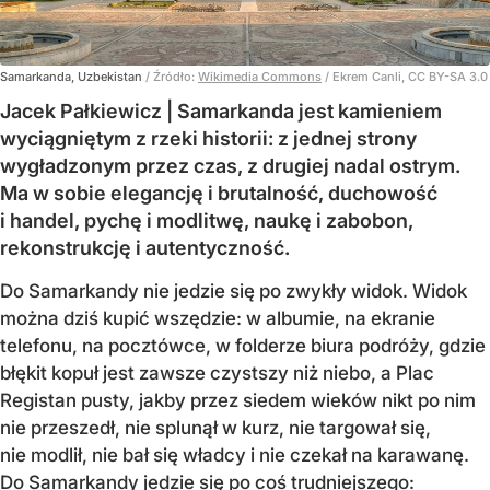
Samarkanda, Uzbekistan
/ Źródło:
Wikimedia Commons
/
Ekrem Canli, CC BY-SA 3.0
Jacek Pałkiewicz | Samarkanda jest kamieniem
wyciągniętym z rzeki historii: z jednej strony
wygładzonym przez czas, z drugiej nadal ostrym.
Ma w sobie elegancję i brutalność, duchowość
i handel, pychę i modlitwę, naukę i zabobon,
rekonstrukcję i autentyczność.
Do Samarkandy nie jedzie się po zwykły widok. Widok
można dziś kupić wszędzie: w albumie, na ekranie
telefonu, na pocztówce, w folderze biura podróży, gdzie
błękit kopuł jest zawsze czystszy niż niebo, a Plac
Registan pusty, jakby przez siedem wieków nikt po nim
nie przeszedł, nie splunął w kurz, nie targował się,
nie modlił, nie bał się władcy i nie czekał na karawanę.
Do Samarkandy jedzie się po coś trudniejszego: