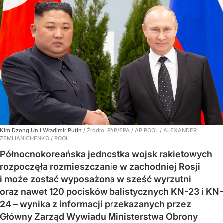
Kim Dzong Un i Władimir Putin
/ Źródło:
PAP/EPA
/
AP POOL / ALEXANDER
ZEMLIANICHENKO / POOL
Północnokoreańska jednostka wojsk rakietowych
rozpoczęła rozmieszczanie w zachodniej Rosji
i może zostać wyposażona w sześć wyrzutni
oraz nawet 120 pocisków balistycznych KN-23 i KN-
24 – wynika z informacji przekazanych przez
Główny Zarząd Wywiadu Ministerstwa Obrony