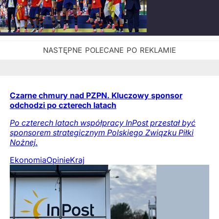
Czarne chmury nad PZPN. Kluczowy sponsor
odchodzi po czterech latach
Po czterech latach współpracy InPost przestał być
sponsorem strategicznym Polskiego Związku Piłki
Nożnej.
Ekonomia
Opinie
Kraj