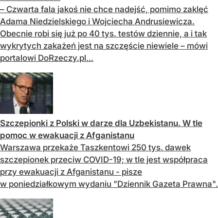
– Czwarta fala jakoś nie chce nadejść, pomimo zaklęć
Adama Niedzielskiego i Wojciecha Andrusiewicza.
Obecnie robi się już po 40 tys. testów dziennie, a i tak
wykrytych zakażeń jest na szczęście niewiele – mówi
portalowi DoRzeczy.pl...
Szczepionki z Polski w darze dla Uzbekistanu. W tle
pomoc w ewakuacji z Afganistanu
Warszawa przekaże Taszkentowi 250 tys. dawek
szczepionek przeciw COVID-19; w tle jest współpraca
przy ewakuacji z Afganistanu - pisze
w poniedziałkowym wydaniu "Dziennik Gazeta Prawna".