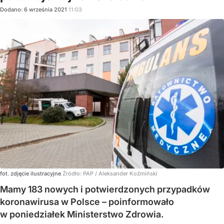
Dodano:
6
września
2021
11:03
fot. zdjęcie ilustracyjne
Źródło:
PAP
/
Aleksander Koźmiński
Mamy 183 nowych i potwierdzonych przypadków
koronawirusa w Polsce – poinformowało
w poniedziałek Ministerstwo Zdrowia.