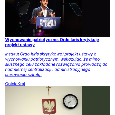
Wychowanie patriotyczne. Ordo Iuris krytykuje
projekt ustawy
Instytut Ordo Iuris skrytykował projekt ustawy o
wychowaniu patriotycznym, wskazując, że mimo
słusznego celu zakładane rozwiązania prowadzą do
nadmiernej centralizacji i administracyjnego
sterowania szkołą.
Opinie
Kraj