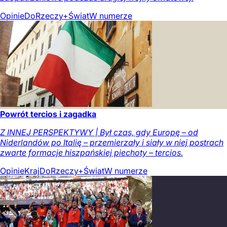
Opinie
DoRzeczy+
Świat
W numerze
Powrót tercios i zagadka
Z INNEJ PERSPEKTYWY | Był czas, gdy Europę – od
Niderlandów po Italię – przemierzały i siały w niej postrach
zwarte formacje hiszpańskiej piechoty – tercios.
Opinie
Kraj
DoRzeczy+
Świat
W numerze