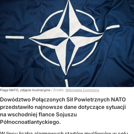
Flaga NATO, zdjęcie ilustracyjne
/ Źródło:
Wikimedia Commons
Dowództwo Połączonych Sił Powietrznych NATO
przedstawiło najnowsze dane dotyczące sytuacji
na wschodniej flance Sojuszu
Północnoatlantyckiego.
W lipcu liczba alarmowych startów myśliwców w celu