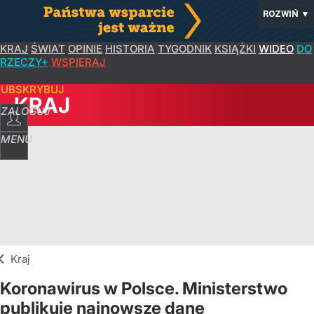
ROZWIŃ
▼
KRAJ
ŚWIAT
OPINIE
HISTORIA
TYGODNIK
KSIĄŻKI
WIDEO
DO
RZECZY+
WSPIERAJ
SUBSKRYBUJ
KRAJ
ZALOGUJ
MENU
Kraj
Koronawirus w Polsce. Ministerstwo
publikuje najnowsze dane