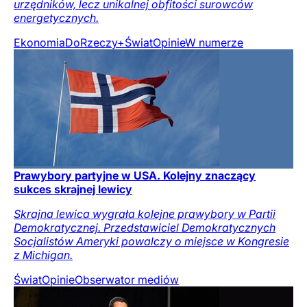
urzędników, lecz unikalnej obfitości surowców
energetycznych.
Ekonomia
DoRzeczy+
Świat
Opinie
W numerze
Prawybory partyjne w USA. Kolejny znaczący
sukces skrajnej lewicy
Skrajna lewica wygrała kolejne prawybory w Partii
Demokratycznej. Przedstawiciel Demokratycznych
Socjalistów Ameryki powalczy o miejsce w Kongresie
z Michigan.
Świat
Opinie
Obserwator mediów