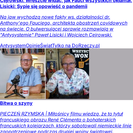
Cejrowski: Wreszcie widać, jak Fauci wszystkich okłamał.
Lisicki: Sypie się opowieść o pandemii
Na jaw wychodzą nowe fakty ws. działalności dr.
Anthony'ego Fauciego, architekta obostrzeń covidowych
na świecie. O bulwersującej sprawie rozmawiają w
"Antysystemie" Paweł Lisicki i Wojciech Cejrowski.
Antysystem
Opinie
Świat
Tylko na DoRzeczy.pl
Bitwa o szyny
PIECZEŃ RZYMSKA | Miłośnicy filmu wiedzą, że to tytuł
francuskiego obrazu René Clémenta o bohaterskich
francuskich kolejarzach, którzy sabotowali niemieckie linie
zaopatrzeniowe podczas drugiej wojny światowej.