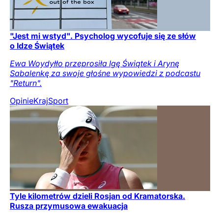
"Jest mi wstyd". Psycholog wycofuje się ze słów
o Idze Świątek
Ewa Woydyłło przeprosiła Igę Świątek i Arynę
Sabalenkę za swoje głośne wypowiedzi z podcastu
"Return".
Opinie
Kraj
Sport
Tyle kilometrów dzieli Rosjan od Kramatorska.
Rusza przymusowa ewakuacja