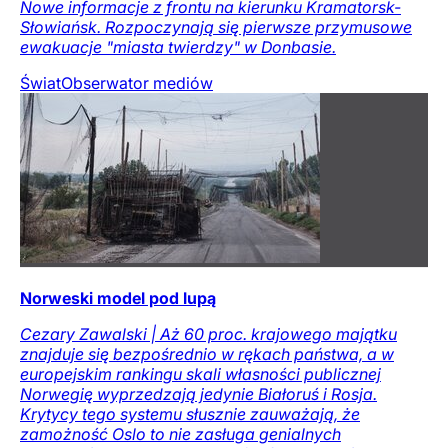
Nowe informacje z frontu na kierunku Kramatorsk-
Słowiańsk. Rozpoczynają się pierwsze przymusowe
ewakuacje "miasta twierdzy" w Donbasie.
Świat
Obserwator mediów
Norweski model pod lupą
Cezary Zawalski | Aż 60 proc. krajowego majątku
znajduje się bezpośrednio w rękach państwa, a w
europejskim rankingu skali własności publicznej
Norwegię wyprzedzają jedynie Białoruś i Rosja.
Krytycy tego systemu słusznie zauważają, że
zamożność Oslo to nie zasługa genialnych