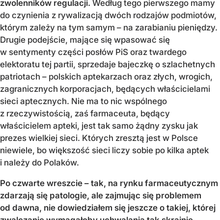
zwolenników regulacji.
Według tego pierwszego mamy
do czynienia z rywalizacją dwóch rodzajów podmiotów,
którym zależy na tym samym – na zarabianiu pieniędzy.
Drugie podejście, mające się wpasować się
w sentymenty części posłów PiS oraz twardego
elektoratu tej partii, sprzedaje bajeczkę o szlachetnych
patriotach – polskich aptekarzach oraz złych, wrogich,
zagranicznych korporacjach, będących właścicielami
sieci aptecznych. Nie ma to nic wspólnego
z rzeczywistością, zaś farmaceuta, będący
właścicielem apteki, jest tak samo żądny zysku jak
prezes wielkiej sieci. Których zresztą jest w Polsce
niewiele, bo większość sieci liczy sobie po kilka aptek
i należy do Polaków.
Po czwarte wreszcie – tak, na rynku farmaceutycznym
zdarzają się patologie, ale zajmując się problemem
od dawna, nie dowiedziałem się jeszcze o takiej, której
zwalczanie wymagałoby uchwalania tak skrajnie