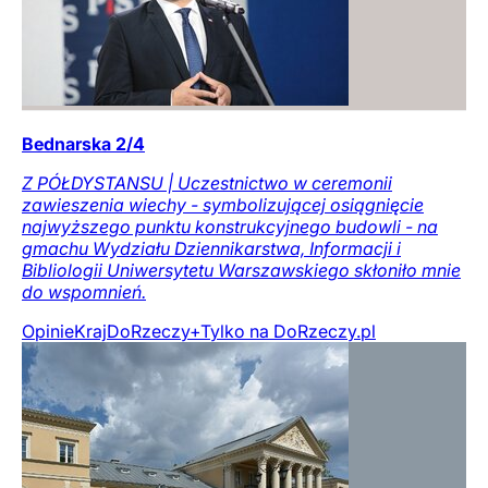
Bednarska 2/4
Z PÓŁDYSTANSU | Uczestnictwo w ceremonii
zawieszenia wiechy - symbolizującej osiągnięcie
najwyższego punktu konstrukcyjnego budowli - na
gmachu Wydziału Dziennikarstwa, Informacji i
Bibliologii Uniwersytetu Warszawskiego skłoniło mnie
do wspomnień.
Opinie
Kraj
DoRzeczy+
Tylko na DoRzeczy.pl