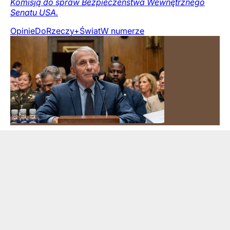
Komisją do spraw Bezpieczeństwa Wewnętrznego
Senatu USA.
Opinie
DoRzeczy+
Świat
W numerze