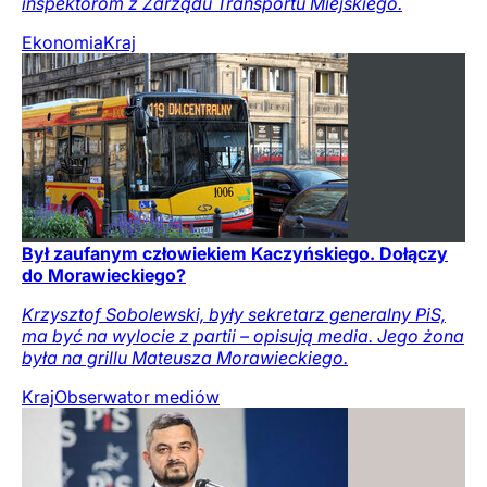
inspektorom z Zarządu Transportu Miejskiego.
Ekonomia
Kraj
Był zaufanym człowiekiem Kaczyńskiego. Dołączy
do Morawieckiego?
Krzysztof Sobolewski, były sekretarz generalny PiS,
ma być na wylocie z partii – opisują media. Jego żona
była na grillu Mateusza Morawieckiego.
Kraj
Obserwator mediów