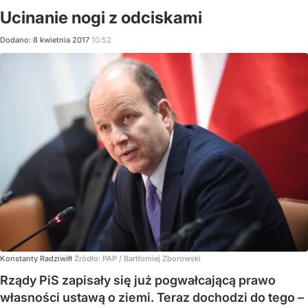
Ucinanie nogi z odciskami
Dodano:
8
kwietnia
2017
10:52
Konstanty Radziwiłł
Źródło:
PAP
/
Bartłomiej Zborowski
Rządy PiS zapisały się już pogwałcającą prawo
własności ustawą o ziemi. Teraz dochodzi do tego –