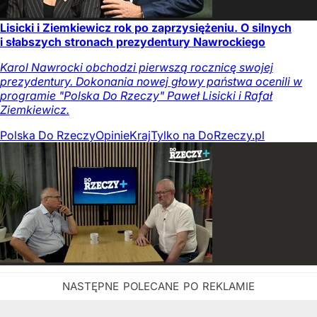
Lisicki i Ziemkiewicz rok po zaprzysiężeniu. O silnych
i słabszych stronach prezydentury Nawrockiego
Karol Nawrocki obchodzi pierwszą rocznicę swojej
prezydentury. Dokonania nowej głowy państwa ocenili w
programie "Polska Do Rzeczy" Paweł Lisicki i Rafał
Ziemkiewicz.
Polska Do Rzeczy
Opinie
Kraj
Tylko na DoRzeczy.pl