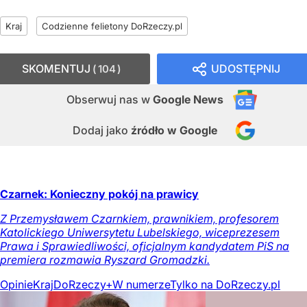
Kraj
Codzienne felietony DoRzeczy.pl
SKOMENTUJ
UDOSTĘPNIJ
104
Obserwuj nas
w
Google News
Dodaj jako
źródło w Google
Czarnek: Konieczny pokój na prawicy
Z Przemysławem Czarnkiem, prawnikiem, profesorem
Katolickiego Uniwersytetu Lubelskiego, wiceprezesem
Prawa i Sprawiedliwości, oficjalnym kandydatem PiS na
premiera rozmawia Ryszard Gromadzki.
Opinie
Kraj
DoRzeczy+
W numerze
Tylko na DoRzeczy.pl