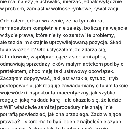
nie ma, należy je uchwalić, mierząc jednak wyłącznie
w problem, zamiast w wolność rynkowej rywalizacji.
Odniosłem jednak wrażenie, że na tym akurat
farmaceutom kompletnie nie zależy, bo liczą na wejście
w życie prawa, które nie tylko załatwi te problemy,
ale też da im skrajnie uprzywilejowaną pozycję. Skąd
takie wrażenie? Oto usłyszałem, że zdarza się,
iż hurtownie, współpracujące z sieciami aptek,
odmawiają sprzedaży leków małym aptekom pod byle
pretekstem, choć mają taki ustawowy obowiązek.
Zacząłem dopytywać, jaki jest w takiej sytuacji tryb
postępowania, jak reaguje zawiadamiany o takim fakcie
wojewódzki inspektor farmaceutyczny, jak szybko
reaguje, jaką nakłada karę – ale okazało się, że ludzie
z WIF właściwie sami tej procedury nie znają i nie
potrafią powiedzieć, jak ona przebiega. Zadziwiające,
prawda? – skoro ma to być jeden z najboleśniejszych
problemów. A skoro tak, to trzeba uznać, że nie