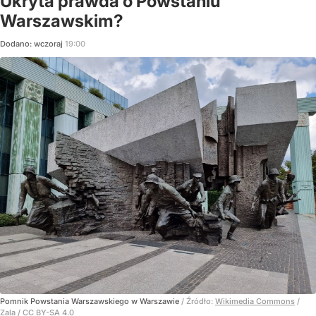
Ukryta prawda o Powstaniu
Warszawskim?
Dodano:
wczoraj
19:00
Pomnik Powstania Warszawskiego w Warszawie
/ Źródło:
Wikimedia Commons
/
Zala / CC BY-SA 4.0