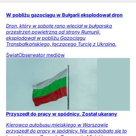
W pobliżu gazociągu w Bułgarii eksplodował dron
Dron, który w sobotę rano wleciał w bułgarską
przestrzeń powietrzną od strony Rumunii,
eksplodował w pobliżu Gazociągu
Transbałkańskiego, łączącego Turcję z Ukrainą.
Świat
Obserwator mediów
Przyszedł do pracy w spódnicy. Został ukarany
Kierowca autobusu miejskiego w Warszawie
przyszedł do pracy w spódnicy. Nie spodobało się to