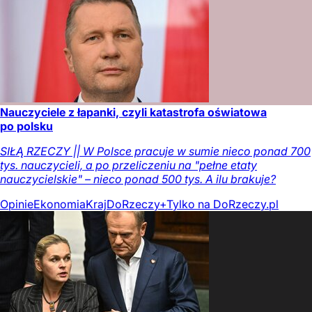
Nauczyciele z łapanki, czyli katastrofa oświatowa
po polsku
SIŁĄ RZECZY || W Polsce pracuje w sumie nieco ponad 700
tys. nauczycieli, a po przeliczeniu na "pełne etaty
nauczycielskie" – nieco ponad 500 tys. A ilu brakuje?
Opinie
Ekonomia
Kraj
DoRzeczy+
Tylko na DoRzeczy.pl