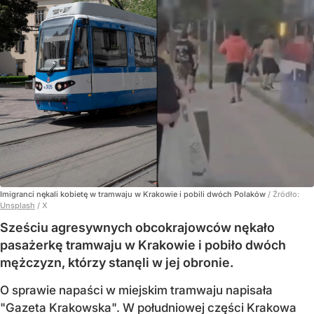
Imigranci nękali kobietę w tramwaju w Krakowie i pobili dwóch Polaków
/ Źródło:
Unsplash
/
X
Sześciu agresywnych obcokrajowców nękało
pasażerkę tramwaju w Krakowie i pobiło dwóch
mężczyzn, którzy stanęli w jej obronie.
O sprawie napaści w miejskim tramwaju napisała
"Gazeta Krakowska". W południowej części Krakowa