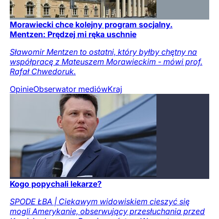
Morawiecki chce kolejny program socjalny.
Mentzen: Prędzej mi ręka uschnie
Sławomir Mentzen to ostatni, który byłby chętny na
współpracę z Mateuszem Morawieckim - mówi prof.
Rafał Chwedoruk.
Opinie
Obserwator mediów
Kraj
Kogo popychali lekarze?
SPODE ŁBA | Ciekawym widowiskiem cieszyć się
mogli Amerykanie, obserwujący przesłuchania przed