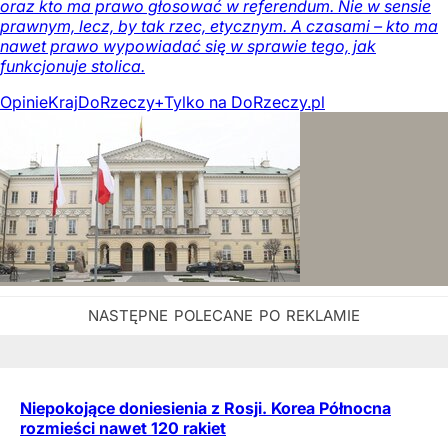
oraz kto ma prawo głosować w referendum. Nie w sensie
prawnym, lecz, by tak rzec, etycznym. A czasami – kto ma
nawet prawo wypowiadać się w sprawie tego, jak
funkcjonuje stolica.
Opinie
Kraj
DoRzeczy+
Tylko na DoRzeczy.pl
Niepokojące doniesienia z Rosji. Korea Północna
rozmieści nawet 120 rakiet