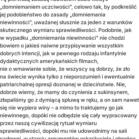
„domniemaniem uczciwości”, celowo tak, by podkreślić
jej podobieństwo do zasady „domniemania
niewinności”, uważanej słusznie za jeden z warunków
skutecznego wymiaru sprawiedliwości. Podobnie, jak
w wypadku „domniemania niewinności” nie chodzi
bowiem o jakieś naiwne przypisywanie wszystkim
dobrych intencji, jak w pewnego rodzaju infantylnie
dydaktycznych amerykańskich filmach,
nie o wmawianie sobie, że wszyscy są dobrzy, że zło
na świecie wynika tylko z nieporozumień i ewentualnie
patriarchalnej opresji doznanej w dzieciństwie. Nie,
dobrze wiemy, że mamy do czynienia z sukinsynem,
złapaliśmy go z dymiącą spluwą w ręku, a on sam nawet
się nie wypiera winy – a mimo to traktujemy go jak
niewinnego, dopóki nie odbędzie się cały wypracowany
przez naszą cywilizację rytuał wymiaru
sprawiedliwości, dopóki mu nie udowodnimy na sali
sądowej, w starciu argumentów oskarżyciela i obrońcy,