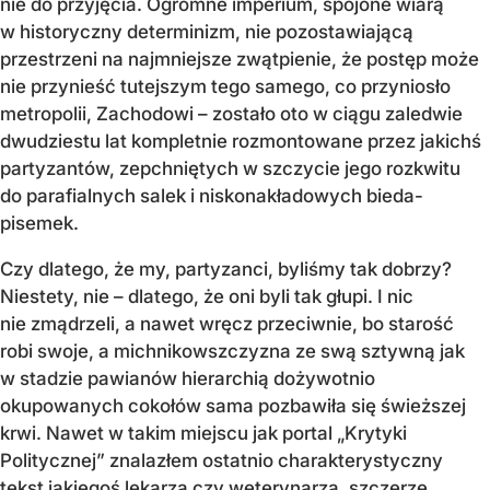
nie do przyjęcia. Ogromne imperium, spojone wiarą
w historyczny determinizm, nie pozostawiającą
przestrzeni na najmniejsze zwątpienie, że postęp może
nie przynieść tutejszym tego samego, co przyniosło
metropolii, Zachodowi – zostało oto w ciągu zaledwie
dwudziestu lat kompletnie rozmontowane przez jakichś
partyzantów, zepchniętych w szczycie jego rozkwitu
do parafialnych salek i niskonakładowych bieda-
pisemek.
Czy dlatego, że my, partyzanci, byliśmy tak dobrzy?
Niestety, nie – dlatego, że oni byli tak głupi. I nic
nie zmądrzeli, a nawet wręcz przeciwnie, bo starość
robi swoje, a michnikowszczyzna ze swą sztywną jak
w stadzie pawianów hierarchią dożywotnio
okupowanych cokołów sama pozbawiła się świeższej
krwi. Nawet w takim miejscu jak portal „Krytyki
Politycznej” znalazłem ostatnio charakterystyczny
tekst jakiegoś lekarza czy weterynarza, szczerze