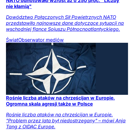
NATO odnotowało wzrost aż o 250 proc. "Liczby
nie kłamią"
Dowództwo Połączonych Sił Powietrznych NATO
przedstawiło najnowsze dane dotyczące sytuacji na
wschodniej flance Sojuszu Północnoatlantyckiego.
Świat
Obserwator mediów
Rośnie liczba ataków na chrześcijan w Europie.
Ogromna skala agresji także w Polsce
Rośnie liczba ataków na chrześcijan w Europie.
"Problem przez lata był niedostrzegany" – mówi Anja
Tang z OIDAC Europe.