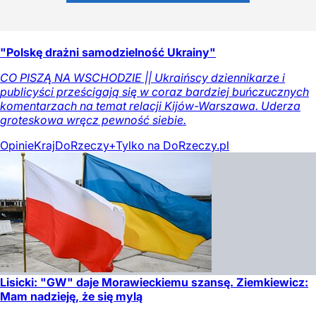
"Polskę drażni samodzielność Ukrainy"
CO PISZĄ NA WSCHODZIE || Ukraińscy dziennikarze i
publicyści prześcigają się w coraz bardziej buńczucznych
komentarzach na temat relacji Kijów-Warszawa. Uderza
groteskowa wręcz pewność siebie.
Opinie
Kraj
DoRzeczy+
Tylko na DoRzeczy.pl
Lisicki: "GW" daje Morawieckiemu szansę. Ziemkiewicz:
Mam nadzieję, że się mylą