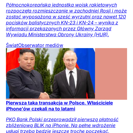
Północnokoreańska jednostka wojsk rakietowych
rozpoczęła rozmieszczanie w zachodniej Rosji i może
zostać wyposażona w sześć wyrzutni oraz nawet 120
pocisków balistycznych KN-23 i KN-24 – wynika z
informacji przekazanych przez Główny Zarząd
Wywiadu Ministerstwa Obrony Ukrainy (HUR).
Świat
Obserwator mediów
Pierwsza taka transakcja w Polsce. Właściciele
iPhone'ów czekali na to latami
PKO Bank Polski przeprowadził pierwszą płatność
zbliżeniową BLIK na iPhonie. Na pełne wdrożenie
usługi trzeba będzie jeszcze trochę poczekać.