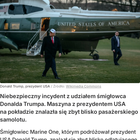
Donald Trump, prezydent USA
/ Źródło:
Wikimedia Commons
Niebezpieczny incydent z udziałem śmigłowca
Donalda Trumpa. Maszyna z prezydentem USA
na pokładzie znalazła się zbyt blisko pasażerskiego
samolotu.
Śmigłowiec Marine One, którym podróżował prezydent
USA Donald Trump, znalazł się zbyt blisko odlatującego