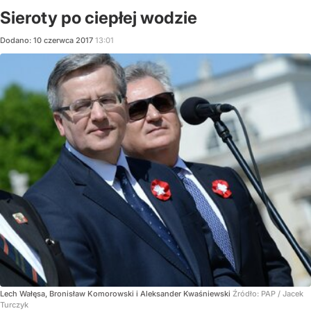
Sieroty po ciepłej wodzie
Dodano:
10
czerwca
2017
13:01
Lech Wałęsa, Bronisław Komorowski i Aleksander Kwaśniewski
Źródło:
PAP
/
Jacek
Turczyk