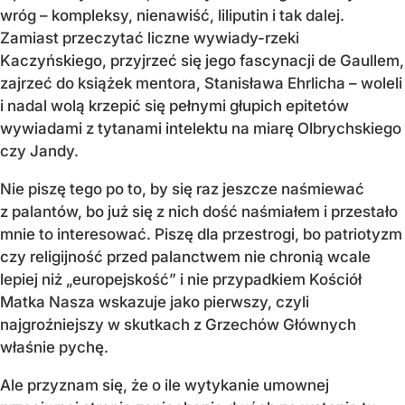
wróg – kompleksy, nienawiść, liliputin i tak dalej.
Zamiast przeczytać liczne wywiady-rzeki
Kaczyńskiego, przyjrzeć się jego fascynacji de Gaullem,
zajrzeć do książek mentora, Stanisława Ehrlicha – woleli
i nadal wolą krzepić się pełnymi głupich epitetów
wywiadami z tytanami intelektu na miarę Olbrychskiego
czy Jandy.
Nie piszę tego po to, by się raz jeszcze naśmiewać
z palantów, bo już się z nich dość naśmiałem i przestało
mnie to interesować. Piszę dla przestrogi, bo patriotyzm
czy religijność przed palanctwem nie chronią wcale
lepiej niż „europejskość” i nie przypadkiem Kościół
Matka Nasza wskazuje jako pierwszy, czyli
najgroźniejszy w skutkach z Grzechów Głównych
właśnie pychę.
Ale przyznam się, że o ile wytykanie umownej