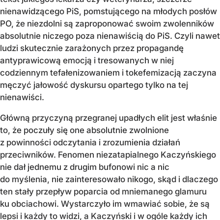
nienawidzącego PiS, pomstującego na młodych posłów
PO, że niezdolni są zaproponować swoim zwolenników
absolutnie niczego poza nienawiścią do PiS. Czyli nawet
ludzi skutecznie zarażonych przez propagandę
antyprawicową emocją i tresowanych w niej
codziennym tefałenizowaniem i tokefemizacją zaczyna
męczyć jałowość dyskursu opartego tylko na tej
nienawiści.
Główną przyczyną przegranej upadłych elit jest właśnie
to, że poczuły się one absolutnie zwolnione
z powinności odczytania i zrozumienia działań
przeciwników. Fenomen niezatapialnego Kaczyńskiego
nie dał jednemu z drugim bufonowi nic a nic
do myślenia, nie zainteresowało nikogo, skąd i dlaczego
ten stały przepływ poparcia od mniemanego glamuru
ku obciachowi. Wystarczyło im wmawiać sobie, że są
lepsi i każdy to widzi, a Kaczyński i w ogóle każdy ich