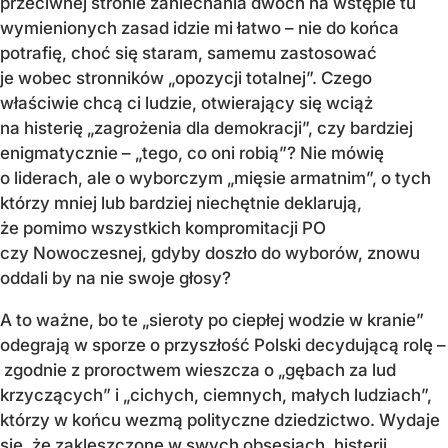
przeciwnej stronie zaniechania dwóch na wstępie tu
wymienionych zasad idzie mi łatwo – nie do końca
potrafię, choć się staram, samemu zastosować
je wobec stronników „opozycji totalnej”. Czego
właściwie chcą ci ludzie, otwierający się wciąż
na histerię „zagrożenia dla demokracji”, czy bardziej
enigmatycznie – „tego, co oni robią”? Nie mówię
o liderach, ale o wyborczym „mięsie armatnim”, o tych
którzy mniej lub bardziej niechętnie deklarują,
że pomimo wszystkich kompromitacji PO
czy Nowoczesnej, gdyby doszło do wyborów, znowu
oddali by na nie swoje głosy?
A to ważne, bo te „sieroty po ciepłej wodzie w kranie”
odegrają w sporze o przyszłość Polski decydującą rolę –
zgodnie z proroctwem wieszcza o „gębach za lud
krzyczących” i „cichych, ciemnych, małych ludziach”,
którzy w końcu wezmą polityczne dziedzictwo. Wydaje
się, że zakleszczone w swych obsesjach, histerii