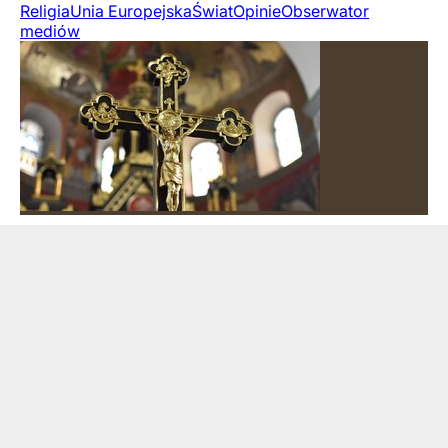
Religia
Unia Europejska
Świat
Opinie
Obserwator
mediów