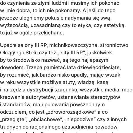
do czynienia ze złymi ludźmi i musimy ich pokonać
w imię dobra, to ich nie pokonamy. A jeśli do tego
jeszcze ulegniemy pokusie nadymania się swą
wyższością, uzasadnianą czy to etyką, czy estetyką,
to już w ogóle przekichane.
Upadłe salony III RP, michnikowszczyzna, stronnictwo
Okrągłego Stołu czy też „elity III RP”, jakkolwiek
by to środowisko nazwać, są tego najlepszym
dowodem. Trzeba pamiętać lata dziewięćdziesiąte,
by rozumieć, jak bardzo nisko upadły, mając wszak
w ręku wszystkie możliwe atuty, władzę, kasę
i narzędzia dystrybucji szacunku, wszystkie media, moc
kreowania autorytetów, ustanawiania stereotypów
i standardów, manipulowania powszechnym
odczuciem, co jest „zdroworozsądkowe” a co
„przegięte”, „obciachowe”, „niegodziwe” czy z innych
trudnych do racjonalnego uzasadnienia powodów