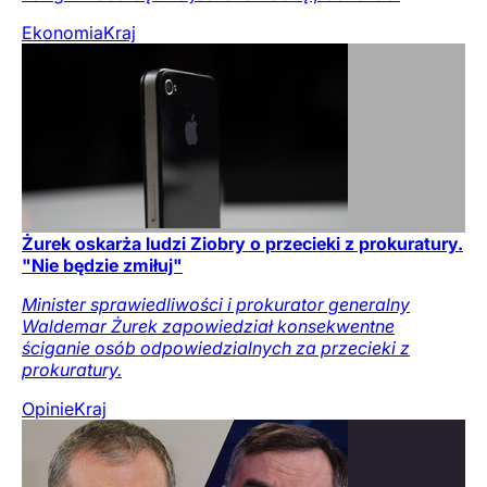
Ekonomia
Kraj
Żurek oskarża ludzi Ziobry o przecieki z prokuratury.
"Nie będzie zmiłuj"
Minister sprawiedliwości i prokurator generalny
Waldemar Żurek zapowiedział konsekwentne
ściganie osób odpowiedzialnych za przecieki z
prokuratury.
Opinie
Kraj