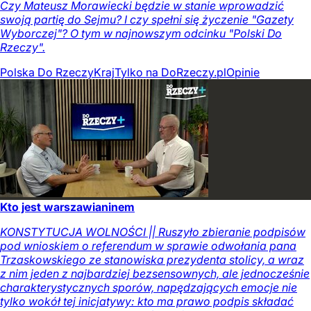
Czy Mateusz Morawiecki będzie w stanie wprowadzić
swoją partię do Sejmu? I czy spełni się życzenie "Gazety
Wyborczej"? O tym w najnowszym odcinku "Polski Do
Rzeczy".
Polska Do Rzeczy
Kraj
Tylko na DoRzeczy.pl
Opinie
Kto jest warszawianinem
KONSTYTUCJA WOLNOŚCI || Ruszyło zbieranie podpisów
pod wnioskiem o referendum w sprawie odwołania pana
Trzaskowskiego ze stanowiska prezydenta stolicy, a wraz
z nim jeden z najbardziej bezsensownych, ale jednocześnie
charakterystycznych sporów, napędzających emocje nie
tylko wokół tej inicjatywy: kto ma prawo podpis składać