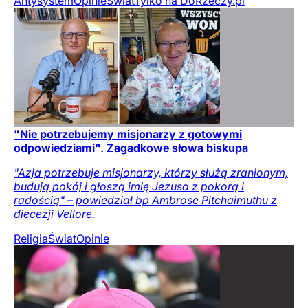
Antysystem
Opinie
Świat
Tylko na DoRzeczy.pl
"Nie potrzebujemy misjonarzy z gotowymi
odpowiedziami". Zagadkowe słowa biskupa
"Azja potrzebuje misjonarzy, którzy służą zranionym,
budują pokój i głoszą imię Jezusa z pokorą i
radością" – powiedział bp Ambrose Pitchaimuthu z
diecezji Vellore.
Religia
Świat
Opinie