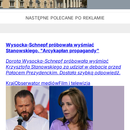
Wysocka-Schnepf próbowała wyśmiać
Stanowskiego. "Arcykapłan propagandy"
Dorota Wysocka-Schnepf próbowała wyśmiać
Krzysztofa Stanowskiego za udział w debacie przed
Pałacem Prezydenckim. Dostała szybką odpowiedź.
Kraj
Obserwator mediów
Film i telewizja