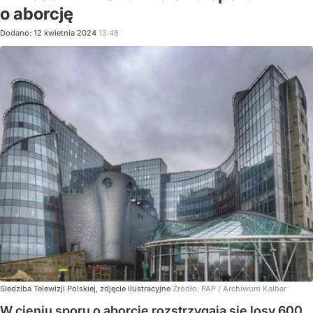
o aborcję
Dodano:
12
kwietnia
2024
13:48
Siedziba Telewizji Polskiej, zdjęcie ilustracyjne
Źródło:
PAP
/
Archiwum Kalbar
W cieniu sporu o aborcję rozstrzygają się losy 600