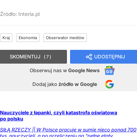
Źródło:
Interia.pl
Kraj
Ekonomia
Obserwator mediów
SKOMENTUJ
UDOSTĘPNIJ
7
Obserwuj nas
w
Google News
Dodaj jako
źródło w Google
Nauczyciele z łapanki, czyli katastrofa oświatowa
po polsku
SIŁĄ RZECZY || W Polsce pracuje w sumie nieco ponad 700
tys. nauczycieli, a po przeliczeniu na "pełne etaty