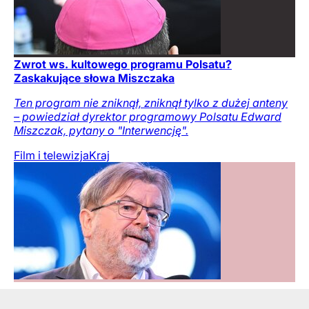
Zwrot ws. kultowego programu Polsatu?
Zaskakujące słowa Miszczaka
Ten program nie zniknął, zniknął tylko z dużej anteny
– powiedział dyrektor programowy Polsatu Edward
Miszczak, pytany o "Interwencję".
Film i telewizja
Kraj