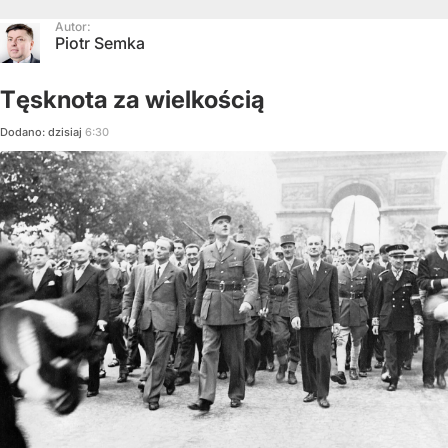
Autor:
Piotr Semka
Tęsknota za wielkością
Dodano:
dzisiaj
6:30