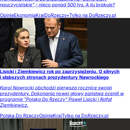
nauczycielskie" – nieco ponad 500 tys. A ilu brakuje?
Opinie
Ekonomia
Kraj
DoRzeczy+
Tylko na DoRzeczy.pl
Lisicki i Ziemkiewicz rok po zaprzysiężeniu. O silnych
i słabszych stronach prezydentury Nawrockiego
Karol Nawrocki obchodzi pierwszą rocznicę swojej
prezydentury. Dokonania nowej głowy państwa ocenili w
programie "Polska Do Rzeczy" Paweł Lisicki i Rafał
Ziemkiewicz.
Polska Do Rzeczy
Opinie
Kraj
Tylko na DoRzeczy.pl