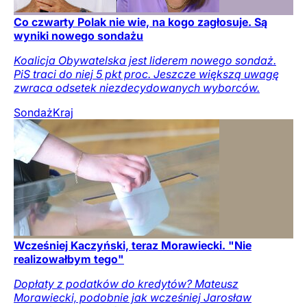
Co czwarty Polak nie wie, na kogo zagłosuje. Są
wyniki nowego sondażu
Koalicja Obywatelska jest liderem nowego sondaż.
PiS traci do niej 5 pkt proc. Jeszcze większą uwagę
zwraca odsetek niezdecydowanych wyborców.
Sondaż
Kraj
Wcześniej Kaczyński, teraz Morawiecki. "Nie
realizowałbym tego"
Dopłaty z podatków do kredytów? Mateusz
Morawiecki, podobnie jak wcześniej Jarosław