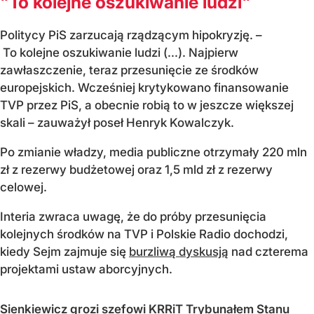
"To kolejne oszukiwanie ludzi"
Politycy PiS zarzucają rządzącym hipokryzję. –
To kolejne oszukiwanie ludzi (...). Najpierw
zawłaszczenie, teraz przesunięcie ze środków
europejskich. Wcześniej krytykowano finansowanie
TVP przez PiS, a obecnie robią to w jeszcze większej
skali – zauważył poseł Henryk Kowalczyk.
Po zmianie władzy, media publiczne otrzymały 220 mln
zł z rezerwy budżetowej oraz 1,5 mld zł z rezerwy
celowej.
Interia zwraca uwagę, że do próby przesunięcia
kolejnych środków na TVP i Polskie Radio dochodzi,
kiedy Sejm zajmuje się
burzliwą dyskusją
nad czterema
projektami ustaw aborcyjnych.
Sienkiewicz grozi szefowi KRRiT Trybunałem Stanu