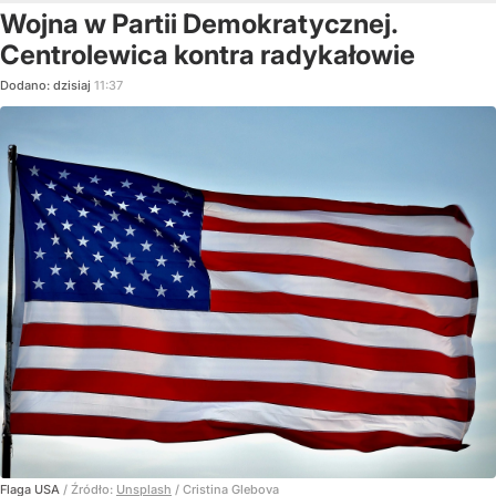
Wojna w Partii Demokratycznej.
Centrolewica kontra radykałowie
Dodano:
dzisiaj
11:37
Flaga USA
/ Źródło:
Unsplash
/
Cristina Glebova