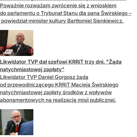
Poważnie rozważam zwrócenie się z wnioskiem
do parlamentu o Trybunał Stanu dla pana Świrskiego –
powiedział minister kultury Bartłomiej Sienkiewicz.
Likwidator TVP dał szefowi KRRiT trzy dni. "Żąda
natychmiastowej zapłaty"
Likwidator TVP Daniel Gorgosz żąda
od przewodniczącego KRRiT Macieja Świrskiego
natychmiastowej zapłaty środków z wpływów
abonamentowych na realizację misji publicznej.