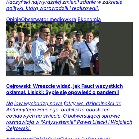
Kaczyński najwyraźniej zmienił zdanie w zakresie
polityki, którą wprowadzili i realizowali.
Opinie
Obserwator mediów
Kraj
Ekonomia
Cejrowski: Wreszcie widać, jak Fauci wszystkich
okłamał. Lisicki: Sypie się opowieść o pandemii
Na jaw wychodzą nowe fakty ws. działalności dr.
Anthony'ego Fauciego, architekta obostrzeń
covidowych na świecie. O bulwersującej sprawie
rozmawiają w "Antysystemie" Paweł Lisicki i Wojciech
Cejrowski.