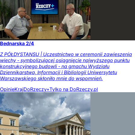
Bednarska 2/4
Z PÓŁDYSTANSU | Uczestnictwo w ceremonii zawieszenia
wiechy - symbolizującej osiągnięcie najwyższego punktu
konstrukcyjnego budowli - na gmachu Wydziału
Dziennikarstwa, Informacji i Bibliologii Uniwersytetu
Warszawskiego skłoniło mnie do wspomnień.
Opinie
Kraj
DoRzeczy+
Tylko na DoRzeczy.pl