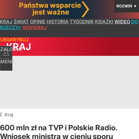
ROZWIŃ
▼
KRAJ
ŚWIAT
OPINIE
HISTORIA
TYGODNIK
KSIĄŻKI
WIDEO
DO
RZECZY+
WSPIERAJ
SUBSKRYBUJ
KRAJ
ZALOGUJ
MENU
Kraj
600 mln zł na TVP i Polskie Radio.
Wniosek ministra w cieniu sporu