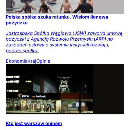
Polska spółka szuka ratunku. Wielomilionowa
pożyczka
Jastrzębska Spółka Węglowa (JSW) zawarła umowę
pożyczki z Agencją Rozwoju Przemysłu (ARP) na
zasadach ustawy o systemie instytucji rozwoju,
podała spółka.
Ekonomia
Kraj
Opinie
Kto jest warszawianinem