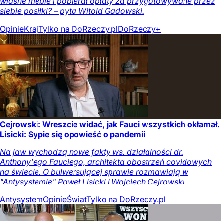
własne meble i pobierał opłaty za przygotowywane przez
siebie posiłki? – pyta Witold Gadowski.
Opinie
Kraj
Tylko na DoRzeczy.pl
DoRzeczy+
Cejrowski: Wreszcie widać, jak Fauci wszystkich okłamał.
Lisicki: Sypie się opowieść o pandemii
Na jaw wychodzą nowe fakty ws. działalności dr.
Anthony'ego Fauciego, architekta obostrzeń covidowych
na świecie. O bulwersującej sprawie rozmawiają w
"Antysystemie" Paweł Lisicki i Wojciech Cejrowski.
Antysystem
Opinie
Świat
Tylko na DoRzeczy.pl