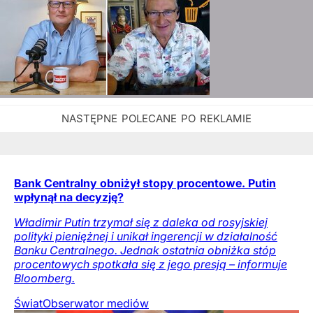
Bank Centralny obniżył stopy procentowe. Putin
wpłynął na decyzję?
Władimir Putin trzymał się z daleka od rosyjskiej
polityki pieniężnej i unikał ingerencji w działalność
Banku Centralnego. Jednak ostatnia obniżka stóp
procentowych spotkała się z jego presją – informuje
Bloomberg.
Świat
Obserwator mediów