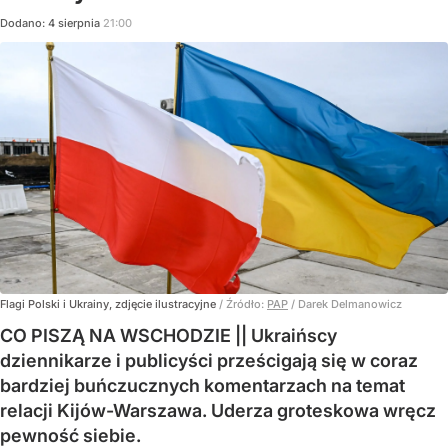
Dodano:
4
sierpnia
21:00
Flagi Polski i Ukrainy, zdjęcie ilustracyjne
/ Źródło:
PAP
/
Darek Delmanowicz
CO PISZĄ NA WSCHODZIE || Ukraińscy
dziennikarze i publicyści prześcigają się w coraz
bardziej buńczucznych komentarzach na temat
relacji Kijów-Warszawa. Uderza groteskowa wręcz
pewność siebie.