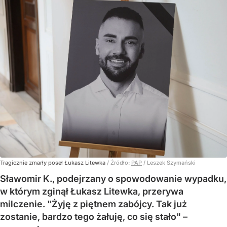
Tragicznie zmarły poseł Łukasz Litewka
/ Źródło:
PAP
/
Leszek Szymański
Sławomir K., podejrzany o spowodowanie wypadku,
w którym zginął Łukasz Litewka, przerywa
milczenie. "Żyję z piętnem zabójcy. Tak już
zostanie, bardzo tego żałuję, co się stało" –