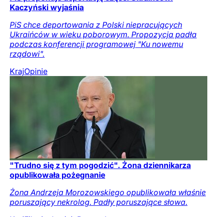
Kaczyński wyjaśnia
PiS chce deportowania z Polski niepracujących
Ukraińców w wieku poborowym. Propozycja padła
podczas konferencji programowej "Ku nowemu
rządowi".
Kraj
Opinie
"Trudno się z tym pogodzić". Żona dziennikarza
opublikowała pożegnanie
Żona Andrzeja Morozowskiego opublikowała właśnie
poruszający nekrolog. Padły poruszające słowa.