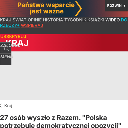
ROZWIŃ
▼
KRAJ
ŚWIAT
OPINIE
HISTORIA
TYGODNIK
KSIĄŻKI
WIDEO
DO
RZECZY+
WSPIERAJ
SUBSKRYBUJ
KRAJ
ZALOGUJ
MENU
Kraj
27 osób wyszło z Razem. "Polska
potrzebuje demokratycznej opozycji"