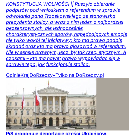
KONSTYTUCJA WOLNOŚCI || Ruszyło zbieranie
podpisów pod wnioskiem o referendum w sprawie
odwołania pana Trzaskowskiego ze stanowiska
prezydenta stolicy, a wraz z nim jeden z najbardziej
bezsensownych, ale jednocześnie
charakterystycznych sporów, napędzających emocje
nie tylko wokół tej inicjatywy: kto ma prawo podpis
składać oraz kto ma prawo głosować w referendum.
Nie w sensie prawnym, lecz, by tak rzec, etycznym. A
czasami – kto ma nawet prawo wypowiadać się w
sprawie tego, jak funkcjonuje stolica.
Opinie
Kraj
DoRzeczy+
Tylko na DoRzeczy.pl
PiS proponuje deportację części Ukraińców.