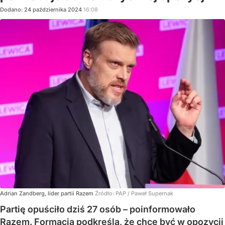
Dodano:
24
października
2024
16:08
Adrian Zandberg, lider partii Razem
Źródło:
PAP
/
Paweł Supernak
Partię opuściło dziś 27 osób – poinformowało
Razem. Formacja podkreśla, że chce być w opozycji