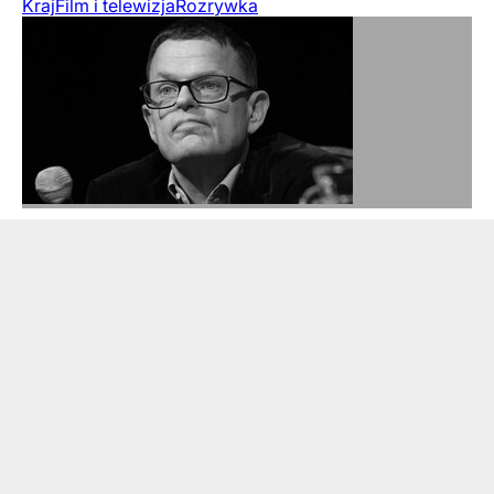
Kraj
Film i telewizja
Rozrywka