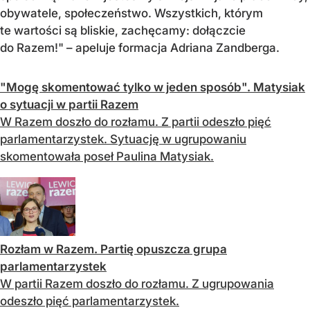
obywatele, społeczeństwo. Wszystkich, którym
te wartości są bliskie, zachęcamy: dołączcie
do Razem!" – apeluje formacja Adriana Zandberga.
"Mogę skomentować tylko w jeden sposób". Matysiak
o sytuacji w partii Razem
W Razem doszło do rozłamu. Z partii odeszło pięć
parlamentarzystek. Sytuację w ugrupowaniu
skomentowała poseł Paulina Matysiak.
Rozłam w Razem. Partię opuszcza grupa
parlamentarzystek
W partii Razem doszło do rozłamu. Z ugrupowania
odeszło pięć parlamentarzystek.