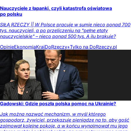
Nauczyciele z łapanki, czyli katastrofa oświatowa
po polsku
SIŁĄ RZECZY || W Polsce pracuje w sumie nieco ponad 700
tys. nauczycieli, a po przeliczeniu na "pełne etaty
nauczycielskie" – nieco ponad 500 tys. A ilu brakuje?
Opinie
Ekonomia
Kraj
DoRzeczy+
Tylko na DoRzeczy.pl
Gadowski: Gdzie poszła polska pomoc na Ukrainie?
Jak można nazwać mechanizm, w myśl którego
gospodarz, żywiciel, przekazuje pieniądze na to, aby gość
zajmował kolejne pokoje, a w końcu wynajmował mu jego