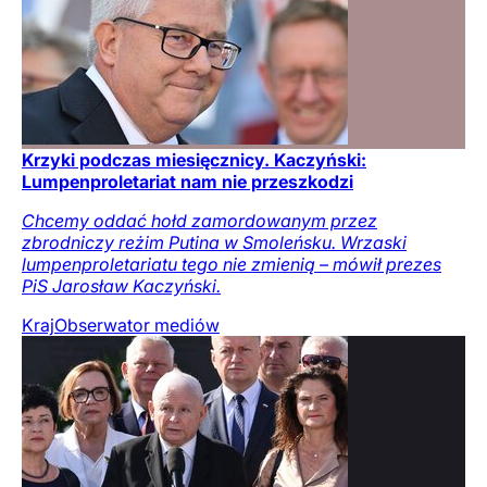
Krzyki podczas miesięcznicy. Kaczyński:
Lumpenproletariat nam nie przeszkodzi
Chcemy oddać hołd zamordowanym przez
zbrodniczy reżim Putina w Smoleńsku. Wrzaski
lumpenproletariatu tego nie zmienią – mówił prezes
PiS Jarosław Kaczyński.
Kraj
Obserwator mediów