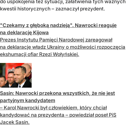
do uspokojenia też sytuacji, załatwienia tych ważnych
kwestii historycznych – zaznaczył prezydent.
"Czekamy z głęboką nadzieją". Nawrocki reaguje
na deklarację Kijowa
Prezes Instytutu Pamięci Narodowej zareagował
na deklaracje władz Ukrainy o możliwości rozpoczęcia
ekshumacji ofiar Rzezi Wołyńskiej.
Sasin: Nawrocki przekona wszystkich, że nie jest
partyjnym kandydatem
– Karol Nawrocki był człowiekiem, który chciał
kandydować na prezydenta – powiedział poseł PiS
Jacek Sasin.