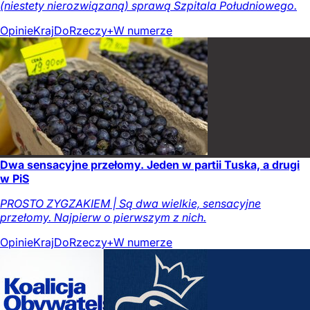
(niestety nierozwiązaną) sprawą Szpitala Południowego.
Opinie
Kraj
DoRzeczy+
W numerze
Dwa sensacyjne przełomy. Jeden w partii Tuska, a drugi
w PiS
PROSTO ZYGZAKIEM | Są dwa wielkie, sensacyjne
przełomy. Najpierw o pierwszym z nich.
Opinie
Kraj
DoRzeczy+
W numerze