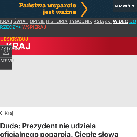
ROZWIŃ
▼
KRAJ
ŚWIAT
OPINIE
HISTORIA
TYGODNIK
KSIĄŻKI
WIDEO
DO
RZECZY+
WSPIERAJ
SUBSKRYBUJ
KRAJ
ZALOGUJ
MENU
Kraj
Duda: Prezydent nie udziela
oficjalnego poparcia. Ciepłe słowa