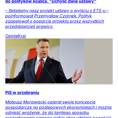
do polityków koalicji. "Uchylić dwie ustawy"
– Składamy nasz projekt ustawy o wyjściu z ETS-u –
poinformował Przemysław Czarnek. Polityk
zaapelował o poparcie projektu przez wszystkich
przedstawicieli prawicy.
Opinie
Kraj
PiS w przebraniu
Mateusz Morawiecki opierał swoje koncepcje
gospodarcze na postępowych ekonomistach i można
odnieść wrażenie, że do tamtego sposobu
prezentowania samego siebie chce właśnie powrócić.