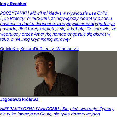
Inny Reacher
POCZYTANKI | Mówił mi kiedyś w wywiadzie Lee Child
(„Do Rzeczy” nr 19/2018), że największy kłopot w pisaniu
powieści o Jacku Reacherze to wymyślenie wiarygodnego
powodu, dla którego wplątuje się w kabałę: Co sprawia, że
wędrujący przez Amerykę nomad angażuje się akurat w
taką, a nie inną kryminalną sprawę?
Opinie
Kraj
Kultura
DoRzeczy+
W numerze
Jagodowa królowa
NIEPRAKTYCZNA PANI DOMU | Sierpień, wakacje. Żyjemy
nie tylko inwazją na Ceutę, nie tylko dogorywającą