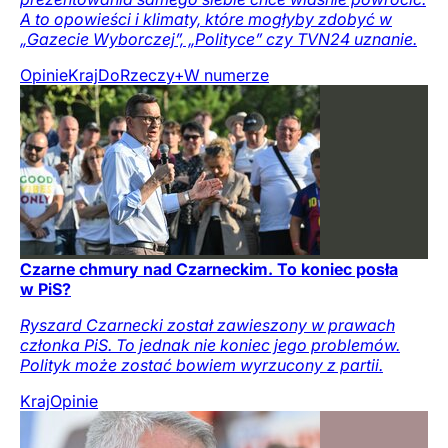
A to opowieści i klimaty, które mogłyby zdobyć w
„Gazecie Wyborczej”, „Polityce” czy TVN24 uznanie.
Opinie
Kraj
DoRzeczy+
W numerze
Czarne chmury nad Czarneckim. To koniec posła
w PiS?
Ryszard Czarnecki został zawieszony w prawach
członka PiS. To jednak nie koniec jego problemów.
Polityk może zostać bowiem wyrzucony z partii.
Kraj
Opinie