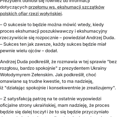
Prezydent odniósł się również do informacji
dotyczących
przełomu ws. ekshumacji szczątków
polskich ofiar rzezi wołyńskiej
.
– O sukcesie to będzie można mówić wtedy, kiedy
proces ekshumacji poszukiwawczy i ekshumacyjny
rzeczywiście się rozpocznie – powiedział Andrzej Duda.
– Sukces ten jak zawsze, każdy sukces będzie miał
pewnie wielu ojców – dodał.
Andrzej Duda podkreślił, że rozmawia w tej sprawie "bez
rozgłosu, bardzo spokojnie" z prezydentem Ukrainy
Wołodymyrem Zełenskim. Jak podkreślił, choć
omawiane są trudne kwestie, to ma nadzieję,
iż "działając spokojnie i konsekwentnie je zrealizujemy".
– Z satysfakcją patrzę na te ostatnie wypowiedzi
oficjalne strony ukraińskiej, mam nadzieję, że proces
będzie się dalej toczył i że to się będzie przyczyniało