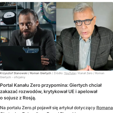
Krzysztof Stanowski / Roman Giertych
/ Źródło:
YouTube
/
Kanał Zero / Roman
Giertych - oficjalny
Portal Kanału Zero przypomina: Giertych chciał
zakazać rozwodów, krytykował UE i apelował
o sojusz z Rosją.
Na portalu Zero.pl pojawił się artykuł dotyczący
Romana