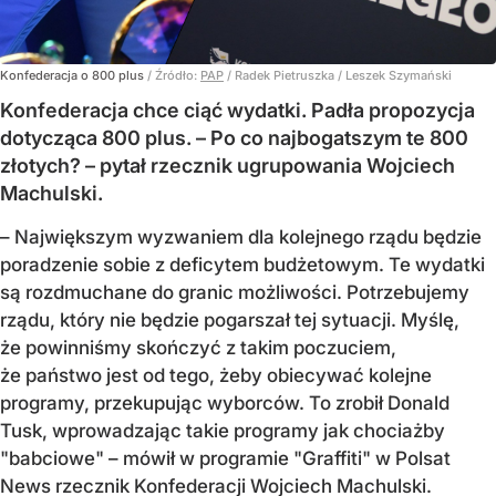
Konfederacja o 800 plus
/ Źródło:
PAP
/
Radek Pietruszka / Leszek Szymański
Konfederacja chce ciąć wydatki. Padła propozycja
dotycząca 800 plus. – Po co najbogatszym te 800
złotych? – pytał rzecznik ugrupowania Wojciech
Machulski.
– Największym wyzwaniem dla kolejnego rządu będzie
poradzenie sobie z deficytem budżetowym. Te wydatki
są rozdmuchane do granic możliwości. Potrzebujemy
rządu, który nie będzie pogarszał tej sytuacji. Myślę,
że powinniśmy skończyć z takim poczuciem,
że państwo jest od tego, żeby obiecywać kolejne
programy, przekupując wyborców. To zrobił Donald
Tusk, wprowadzając takie programy jak chociażby
"babciowe" – mówił w programie "Graffiti" w Polsat
News rzecznik Konfederacji Wojciech Machulski.