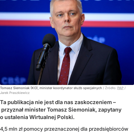
Tomasz Siemoniak (KO), minister koordynator służb specjalnych
/ Źródło:
PAP
/
Jarek Praszkiewicz
Ta publikacja nie jest dla nas zaskoczeniem –
przyznał minister Tomasz Siemoniak, zapytany
o ustalenia Wirtualnej Polski.
4,5 mln zł pomocy przeznaczonej dla przedsiębiorców