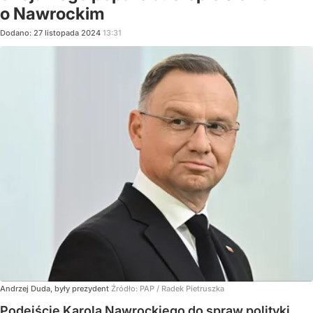
o Nawrockim
Dodano:
27
listopada
2024
13:31
Andrzej Duda, były prezydent
Źródło:
PAP
/
Radek Pietruszka
Podejście Karola Nawrockiego do spraw polityki