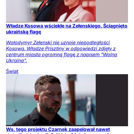
Władze Kosowa wściekłe na Zełenskiego. Ściągnięto
ukraińską flagę
Wołodymyr Zełenski nie uznaje niepodległości
Kosowa. Władze Prisztiny w odpowiedzi zdjęły z
centrum miasta ogromną flagę z napisem "Wolna
Ukraina".
Świat
Ws. tego projektu Czarnek zaapelował nawet