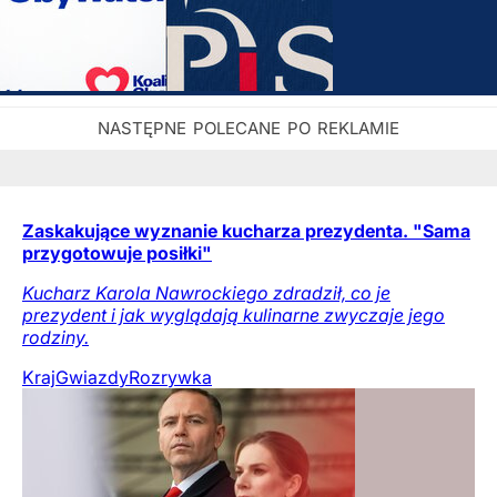
Zaskakujące wyznanie kucharza prezydenta. "Sama
przygotowuje posiłki"
Kucharz Karola Nawrockiego zdradził, co je
prezydent i jak wyglądają kulinarne zwyczaje jego
rodziny.
Kraj
Gwiazdy
Rozrywka