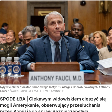
były wieloletni dyrektor Narodowego Instytutu Alergii i Chorób Zakaźnych Anthony
Fauci
/ Źródło:
PAP/EPA
/
MATTHEW KAMINSKY
SPODE ŁBA | Ciekawym widowiskiem cieszyć się
mogli Amerykanie, obserwujący przesłuchania
przed Komisją do spraw Bezpieczeństwa