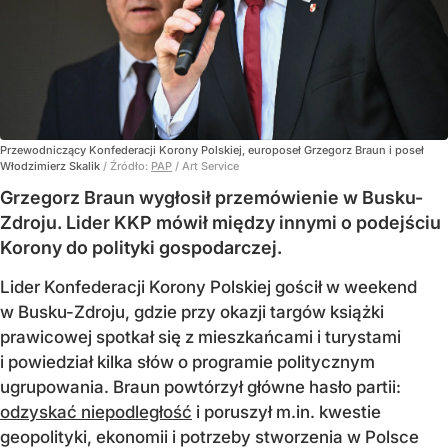
Przewodniczący Konfederacji Korony Polskiej, europoseł Grzegorz Braun i poseł
Włodzimierz Skalik
/ Źródło:
PAP
/
Art Service
Grzegorz Braun wygłosił przemówienie w Busku-
Zdroju. Lider KKP mówił między innymi o podejściu
Korony do polityki gospodarczej.
Lider Konfederacji Korony Polskiej gościł w weekend
w Busku-Zdroju, gdzie przy okazji targów książki
prawicowej spotkał się z mieszkańcami i turystami
i powiedział kilka słów o programie politycznym
ugrupowania. Braun powtórzył główne hasło partii:
odzyskać niepodległość
i poruszył m.in. kwestie
geopolityki, ekonomii i potrzeby stworzenia w Polsce