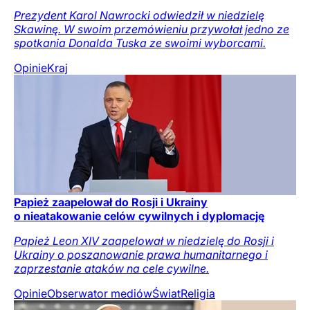
Prezydent Karol Nawrocki odwiedził w niedzielę
Skawinę. W swoim przemówieniu przywołał jedno ze
spotkania Donalda Tuska ze swoimi wyborcami.
Opinie
Kraj
Papież zaapelował do Rosji i Ukrainy
o nieatakowanie celów cywilnych i dyplomację
Papież Leon XIV zaapelował w niedzielę do Rosji i
Ukrainy o poszanowanie prawa humanitarnego i
zaprzestanie ataków na cele cywilne.
Opinie
Obserwator mediów
Świat
Religia