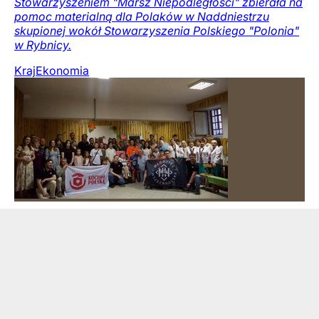
Stowarzyszeniem "Marsz Niepodległości" zbierała na
pomoc materialną dla Polaków w Naddniestrzu
skupionej wokół Stowarzyszenia Polskiego "Polonia"
w Rybnicy.
Kraj
Ekonomia