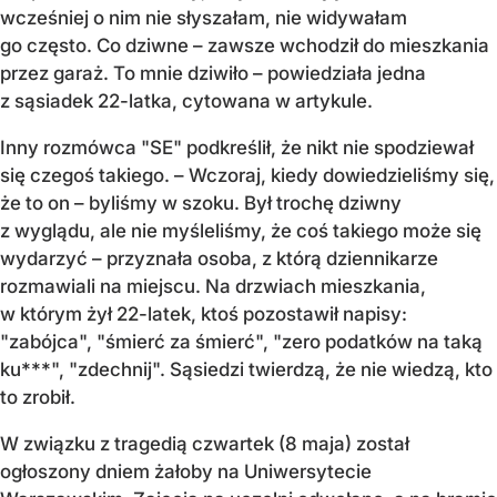
wcześniej o nim nie słyszałam, nie widywałam
go często. Co dziwne – zawsze wchodził do mieszkania
przez garaż. To mnie dziwiło – powiedziała jedna
z sąsiadek 22-latka, cytowana w artykule.
Inny rozmówca "SE" podkreślił, że nikt nie spodziewał
się czegoś takiego. – Wczoraj, kiedy dowiedzieliśmy się,
że to on – byliśmy w szoku. Był trochę dziwny
z wyglądu, ale nie myśleliśmy, że coś takiego może się
wydarzyć – przyznała osoba, z którą dziennikarze
rozmawiali na miejscu. Na drzwiach mieszkania,
w którym żył 22-latek, ktoś pozostawił napisy:
"zabójca", "śmierć za śmierć", "zero podatków na taką
ku***", "zdechnij". Sąsiedzi twierdzą, że nie wiedzą, kto
to zrobił.
W związku z tragedią czwartek (8 maja) został
ogłoszony dniem żałoby na Uniwersytecie