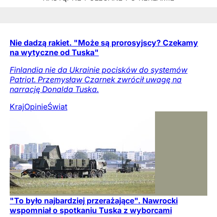
Nie dadzą rakiet. "Może są prorosyjscy? Czekamy
na wytyczne od Tuska"
Finlandia nie da Ukrainie pocisków do systemów
Patriot. Przemysław Czarnek zwrócił uwagę na
narrację Donalda Tuska.
Kraj
Opinie
Świat
"To było najbardziej przerażające". Nawrocki
wspomniał o spotkaniu Tuska z wyborcami