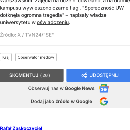
Warszawskim. Zajęcia na uczelni odwołano, a na bramie
kampusu wywieszono czarne flagi. "Społeczność UW
dotknęła ogromna tragedia" – napisały władze
uniwersytetu w
oświadczeniu
.
Źródło:
X
/
TVN24/"SE"
Kraj
Obserwator mediów
SKOMENTUJ
UDOSTĘPNIJ
26
Obserwuj nas
w
Google News
Dodaj jako
źródło w Google
Rafał Zaskoczyciel