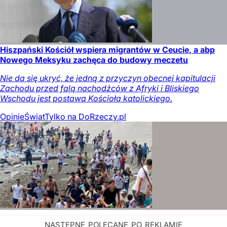
Hiszpański Kościół wspiera migrantów w Ceucie, a abp
Nowego Meksyku zachęca do budowy meczetu
Nie da się ukryć, że jedną z przyczyn obecnej kapitulacji
Zachodu przed falą nachodźców z Afryki i Bliskiego
Wschodu jest postawa Kościoła katolickiego.
Opinie
Świat
Tylko na DoRzeczy.pl