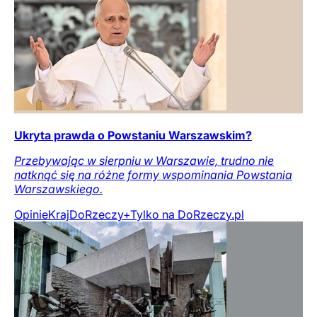
Ukryta prawda o Powstaniu Warszawskim?
Przebywając w sierpniu w Warszawie, trudno nie
natknąć się na różne formy wspominania Powstania
Warszawskiego.
Opinie
Kraj
DoRzeczy+
Tylko na DoRzeczy.pl