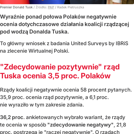
Premier Donald Tusk
/ Źródło:
PAP
/
Radek Pietruszka
Wyraźnie ponad połowa Polaków negatywnie
ocenia dotychczasowe działania koalicji rządzącej
pod wodzą Donalda Tuska.
To główny wniosek z badania United Surveys by IBRiS
na zlecenie Wirtualnej Polski.
"Zdecydowanie pozytywnie" rząd
Tuska ocenia 3,5 proc. Polaków
Rządy koalicji negatywnie ocenia 58 procent pytanych.
35,9 proc. ocenia rząd pozytywnie, a 6,1 proc.
nie wyraziło w tym zakresie zdania.
36,2 proc
. ankietowanych wybrało wariant, że rządy
te ocenia w sposób
"zdecydowanie negatywy"
, 21,8
proc. postrzega je "raczej negatywnie". O rządach