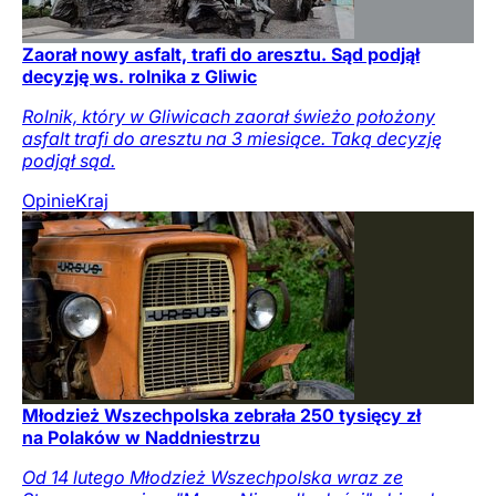
Zaorał nowy asfalt, trafi do aresztu. Sąd podjął
decyzję ws. rolnika z Gliwic
Rolnik, który w Gliwicach zaorał świeżo położony
asfalt trafi do aresztu na 3 miesiące. Taką decyzję
podjął sąd.
Opinie
Kraj
Młodzież Wszechpolska zebrała 250 tysięcy zł
na Polaków w Naddniestrzu
Od 14 lutego Młodzież Wszechpolska wraz ze