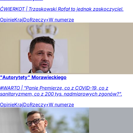
ĆWIERKOT | Trzaskowski Rafał to jednak zaskoczyciel.
Opinie
Kraj
DoRzeczy+
W numerze
"Autorytety" Morawieckiego
#WARTO | "Panie Premierze, co z COVID-19, co z
sanitaryzmem, co z 200 tys. nadmiarowych zgonów?".
Opinie
Kraj
DoRzeczy+
W numerze