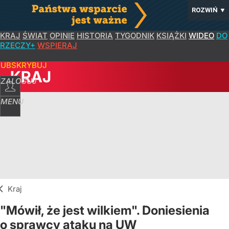
ROZWIŃ
▼
KRAJ
ŚWIAT
OPINIE
HISTORIA
TYGODNIK
KSIĄŻKI
WIDEO
DO
RZECZY+
WSPIERAJ
SUBSKRYBUJ
KRAJ
ZALOGUJ
MENU
Kraj
"Mówił, że jest wilkiem". Doniesienia
o sprawcy ataku na UW