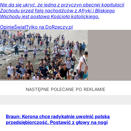
Nie da się ukryć, że jedną z przyczyn obecnej kapitulacji
Zachodu przed falą nachodźców z Afryki i Bliskiego
Wschodu jest postawa Kościoła katolickiego.
Opinie
Świat
Tylko na DoRzeczy.pl
Braun: Korona chce radykalnie uwolnić polską
przedsiębiorczość. Postawić z głowy na nogi