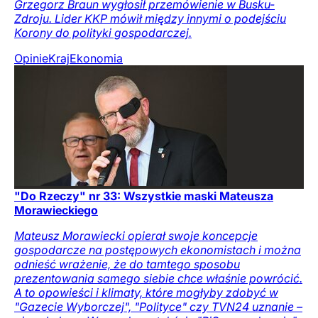
Grzegorz Braun wygłosił przemówienie w Busku-
Zdroju. Lider KKP mówił między innymi o podejściu
Korony do polityki gospodarczej.
Opinie
Kraj
Ekonomia
"Do Rzeczy" nr 33: Wszystkie maski Mateusza
Morawieckiego
Mateusz Morawiecki opierał swoje koncepcje
gospodarcze na postępowych ekonomistach i można
odnieść wrażenie, że do tamtego sposobu
prezentowania samego siebie chce właśnie powrócić.
A to opowieści i klimaty, które mogłyby zdobyć w
"Gazecie Wyborczej", "Polityce" czy TVN24 uznanie –