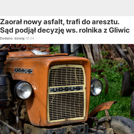
Zaorał nowy asfalt, trafi do aresztu.
Sąd podjął decyzję ws. rolnika z Gliwic
Dodano:
dzisiaj
16:24