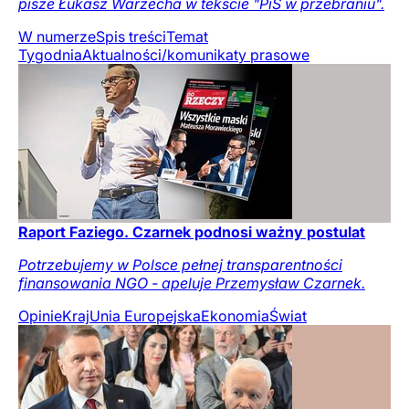
pisze Łukasz Warzecha w tekście "PiS w przebraniu".
W numerze
Spis treści
Temat
Tygodnia
Aktualności/komunikaty prasowe
Raport Faziego. Czarnek podnosi ważny postulat
Potrzebujemy w Polsce pełnej transparentności
finansowania NGO - apeluje Przemysław Czarnek.
Opinie
Kraj
Unia Europejska
Ekonomia
Świat