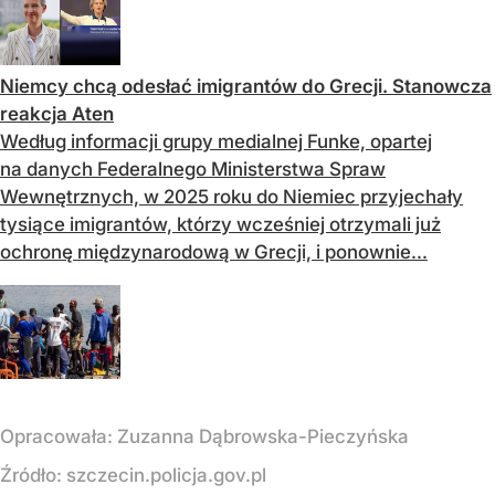
Niemcy chcą odesłać imigrantów do Grecji. Stanowcza
reakcja Aten
Według informacji grupy medialnej Funke, opartej
na danych Federalnego Ministerstwa Spraw
Wewnętrznych, w 2025 roku do Niemiec przyjechały
tysiące imigrantów, którzy wcześniej otrzymali już
ochronę międzynarodową w Grecji, i ponownie...
Opracowała:
Zuzanna Dąbrowska-Pieczyńska
Źródło:
szczecin.policja.gov.pl