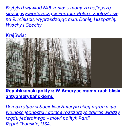
Brytyjski wywiad MI6 został uznany za najlepszą
służbę wywiadowczą w Europie. Polska znalazła się
na 9. miejscu, wyprzedzając m.in. Danię, Hiszpanię,
Włochy i Czechy
Kraj
Świat
Republikański polityk: W Ameryce mamy ruch bliski
antyamerykańskiemu
Demokratyczni Socjaliści Ameryki chcą ograniczyć
wolność jednostki i dalece rozszerzyć zakres władzy
rządu federalnego - mówi polityk Partii
Republikańskiej USA.