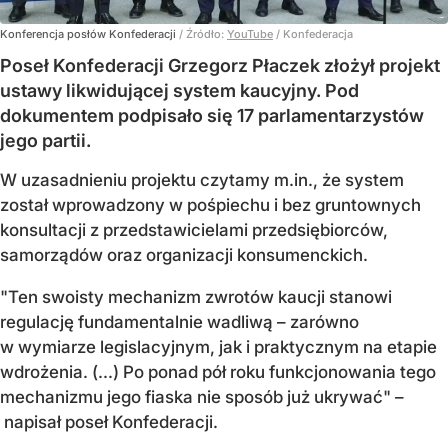
Konferencja posłów Konfederacji
/ Źródło:
YouTube
/
Konfederacja
Poseł Konfederacji Grzegorz Płaczek złożył projekt
ustawy likwidującej system kaucyjny. Pod
dokumentem podpisało się 17 parlamentarzystów
jego partii.
W uzasadnieniu projektu czytamy m.in., że system
został wprowadzony w pośpiechu i bez gruntownych
konsultacji z przedstawicielami przedsiębiorców,
samorządów oraz organizacji konsumenckich.
"Ten swoisty mechanizm zwrotów kaucji stanowi
regulację fundamentalnie wadliwą – zarówno
w wymiarze legislacyjnym, jak i praktycznym na etapie
wdrożenia. (...) Po ponad pół roku funkcjonowania tego
mechanizmu jego fiaska nie sposób już ukrywać" –
napisał poseł Konfederacji.