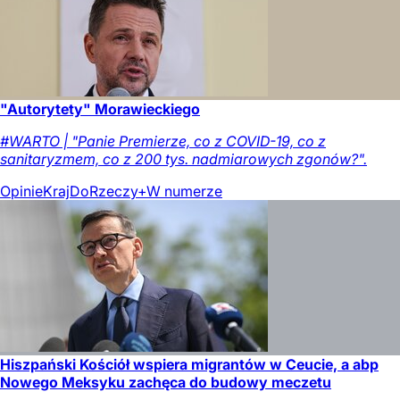
"Autorytety" Morawieckiego
#WARTO | "Panie Premierze, co z COVID-19, co z
sanitaryzmem, co z 200 tys. nadmiarowych zgonów?".
Opinie
Kraj
DoRzeczy+
W numerze
Hiszpański Kościół wspiera migrantów w Ceucie, a abp
Nowego Meksyku zachęca do budowy meczetu