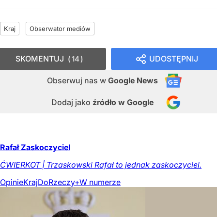
Kraj
Obserwator mediów
SKOMENTUJ
UDOSTĘPNIJ
14
Obserwuj nas
w
Google News
Dodaj jako
źródło w Google
Rafał Zaskoczyciel
ĆWIERKOT | Trzaskowski Rafał to jednak zaskoczyciel.
Opinie
Kraj
DoRzeczy+
W numerze