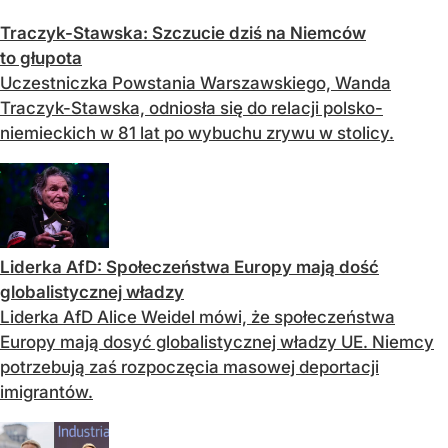
Traczyk-Stawska: Szczucie dziś na Niemców
to głupota
Uczestniczka Powstania Warszawskiego, Wanda
Traczyk-Stawska, odniosła się do relacji polsko-
niemieckich w 81 lat po wybuchu zrywu w stolicy.
Liderka AfD: Społeczeństwa Europy mają dość
globalistycznej władzy
Liderka AfD Alice Weidel mówi, że społeczeństwa
Europy mają dosyć globalistycznej władzy UE. Niemcy
potrzebują zaś rozpoczęcia masowej deportacji
imigrantów.