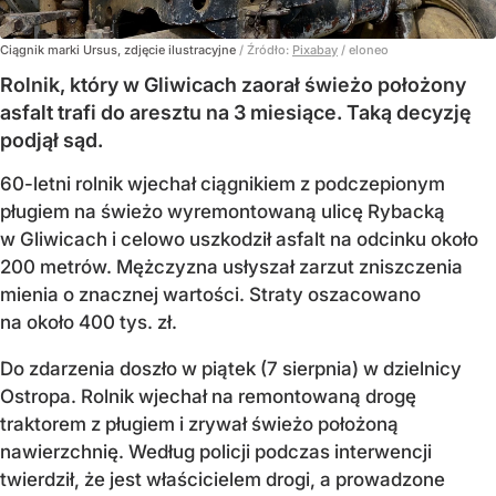
Ciągnik marki Ursus, zdjęcie ilustracyjne
/ Źródło:
Pixabay
/
eloneo
Rolnik, który w Gliwicach zaorał świeżo położony
asfalt trafi do aresztu na 3 miesiące. Taką decyzję
podjął sąd.
60-letni rolnik wjechał ciągnikiem z podczepionym
pługiem na świeżo wyremontowaną ulicę Rybacką
w Gliwicach i celowo uszkodził asfalt na odcinku około
200 metrów. Mężczyzna usłyszał zarzut zniszczenia
mienia o znacznej wartości. Straty oszacowano
na około 400 tys. zł.
Do zdarzenia doszło w piątek (7 sierpnia) w dzielnicy
Ostropa. Rolnik wjechał na remontowaną drogę
traktorem z pługiem i zrywał świeżo położoną
nawierzchnię. Według policji podczas interwencji
twierdził, że jest właścicielem drogi, a prowadzone