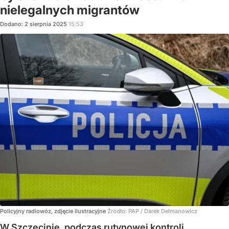
nielegalnych migrantów
Dodano:
2
sierpnia
2025
15:53
Policyjny radiowóz, zdjęcie ilustracyjne
Źródło:
PAP
/
Darek Delmanowicz
W Szczecinie, podczas rutynowej kontroli