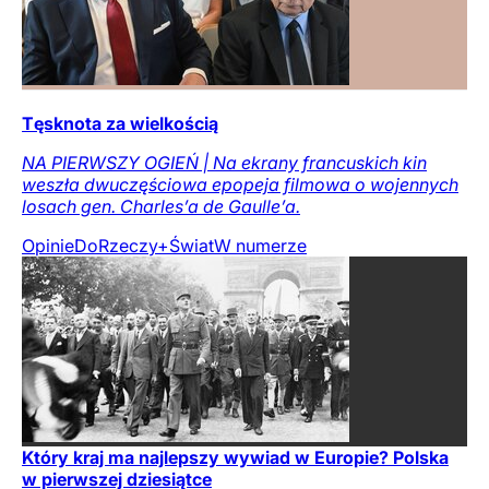
Tęsknota za wielkością
NA PIERWSZY OGIEŃ | Na ekrany francuskich kin
weszła dwuczęściowa epopeja filmowa o wojennych
losach gen. Charles’a de Gaulle’a.
Opinie
DoRzeczy+
Świat
W numerze
Który kraj ma najlepszy wywiad w Europie? Polska
w pierwszej dziesiątce