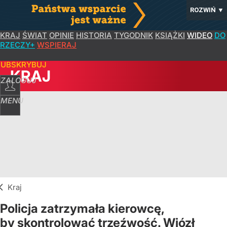
ROZWIŃ
▼
KRAJ
ŚWIAT
OPINIE
HISTORIA
TYGODNIK
KSIĄŻKI
WIDEO
DO
RZECZY+
WSPIERAJ
SUBSKRYBUJ
KRAJ
ZALOGUJ
MENU
Kraj
Policja zatrzymała kierowcę,
by skontrolować trzeźwość. Wiózł