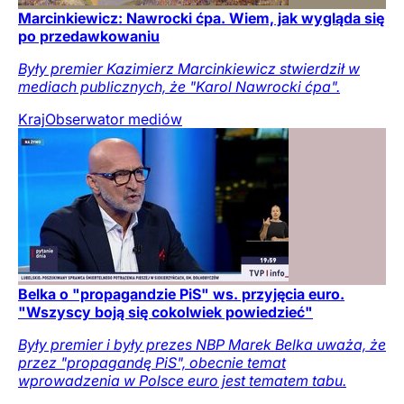
Marcinkiewicz: Nawrocki ćpa. Wiem, jak wygląda się
po przedawkowaniu
Były premier Kazimierz Marcinkiewicz stwierdził w
mediach publicznych, że "Karol Nawrocki ćpa".
Kraj
Obserwator mediów
Belka o "propagandzie PiS" ws. przyjęcia euro.
"Wszyscy boją się cokolwiek powiedzieć"
Były premier i były prezes NBP Marek Belka uważa, że
przez "propagandę PiS", obecnie temat
wprowadzenia w Polsce euro jest tematem tabu.