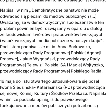
do prezydenta Bronisława Komorowskiego list otwarty.
Napisali w nim „ Demokratyczne państwo nie może
odwracać się plecami do mediów publicznych (…)
Uważamy, że w demokratycznym społeczeństwie ten
problem powinien być rozwiązany w oparciu o dialog
ze środowiskami twórców i pracowników tworzących
i współtworzących media publiczne w naszym kraju” .
Pod listem podpisali się m. in. Anna Borkowska,
przewodnicząca Rady Programowej Polskiej Agencji
Prasowej, Jakub Wygnański, przewodniczący Rady
Programowej Telewizji Polskiej SA i Maciej Wojtyszko,
przewodniczący Rady Programowej Polskiego Radia.
16 maja do listu otwartego ustosunkowała się poseł
Iwona Śledzińska- Katarasińska (PO) przewodnicząca
sejmowej Komisji Kultury i Środków Przekazu. Napisała
w nim, że podziela opinię, iż do prawidłowego
funkcjonowania mediów publicznych potrzebne są