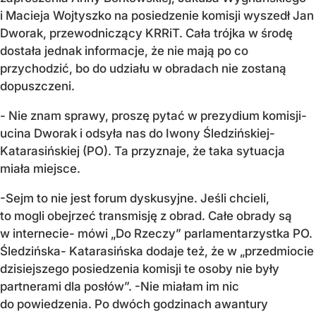
i Macieja Wojtyszko na posiedzenie komisji wyszedł Jan
Dworak, przewodniczący KRRiT. Cała trójka w środę
dostała jednak informacje, że nie mają po co
przychodzić, bo do udziału w obradach nie zostaną
dopuszczeni.
- Nie znam sprawy, proszę pytać w prezydium komisji-
ucina Dworak i odsyła nas do Iwony Śledzińskiej-
Katarasińskiej (PO). Ta przyznaje, że taka sytuacja
miała miejsce.
-Sejm to nie jest forum dyskusyjne. Jeśli chcieli,
to mogli obejrzeć transmisję z obrad. Całe obrady są
w internecie- mówi „Do Rzeczy” parlamentarzystka PO.
Śledzińska- Katarasińska dodaje też, że w „przedmiocie
dzisiejszego posiedzenia komisji te osoby nie były
partnerami dla posłów”. -Nie miałam im nic
do powiedzenia. Po dwóch godzinach awantury