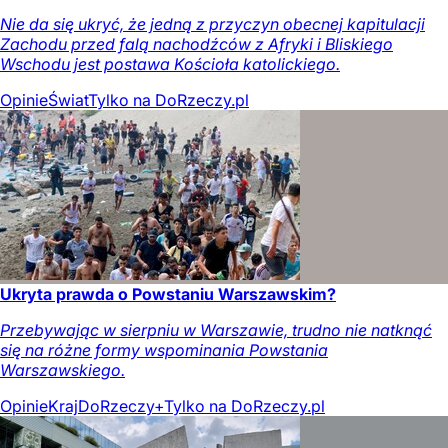
Nie da się ukryć, że jedną z przyczyn obecnej kapitulacji
Zachodu przed falą nachodźców z Afryki i Bliskiego
Wschodu jest postawa Kościoła katolickiego.
Opinie
Świat
Tylko na DoRzeczy.pl
Ukryta prawda o Powstaniu Warszawskim?
Przebywając w sierpniu w Warszawie, trudno nie natknąć
się na różne formy wspominania Powstania
Warszawskiego.
Opinie
Kraj
DoRzeczy+
Tylko na DoRzeczy.pl