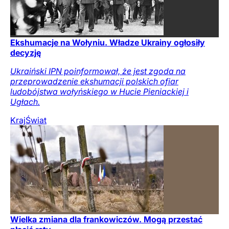
Ekshumacje na Wołyniu. Władze Ukrainy ogłosiły
decyzję
Ukraiński IPN poinformował, że jest zgoda na
przeprowadzenie ekshumacji polskich ofiar
ludobójstwa wołyńskiego w Hucie Pieniackiej i
Ugłach.
Kraj
Świat
Wielka zmiana dla frankowiczów. Mogą przestać