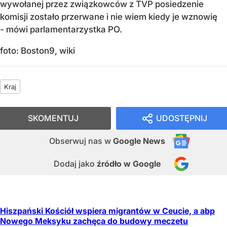
wywołanej przez związkowców z TVP posiedzenie
komisji zostało przerwane i nie wiem kiedy je wznowię
- mówi parlamentarzystka PO.
foto: Boston9, wiki
Kraj
SKOMENTUJ
UDOSTĘPNIJ
Obserwuj nas
w
Google News
Dodaj jako
źródło w Google
Hiszpański Kościół wspiera migrantów w Ceucie, a abp
Nowego Meksyku zachęca do budowy meczetu