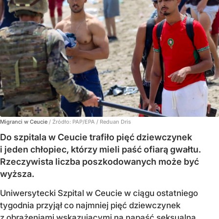
Migranci w Ceucie
/ Źródło:
PAP/EPA
/
Reduan Dris
Do szpitala w Ceucie trafiło pięć dziewczynek
i jeden chłopiec, którzy mieli paść ofiarą gwałtu.
Rzeczywista liczba poszkodowanych może być
wyższa.
Uniwersytecki Szpital w Ceucie w ciągu ostatniego
tygodnia przyjął co najmniej pięć dziewczynek
z obrażeniami wskazującymi na
napaść seksualną
.