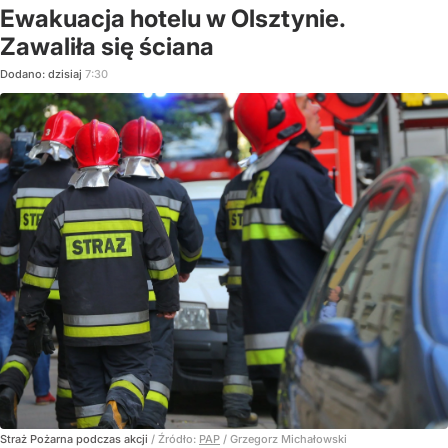
Ewakuacja hotelu w Olsztynie.
Zawaliła się ściana
Dodano:
dzisiaj
7:30
Straż Pożarna podczas akcji
/ Źródło:
PAP
/
Grzegorz Michałowski