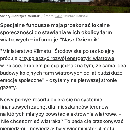
Świdry-Dobrzyce. Wiatraki
/ Źródło:
PAP
/
Michał Zieliński
Specjalne fundusze mają przekonać lokalne
społeczności do stawiania w ich okolicy farm
wiatrowych – informuje "Nasz Dziennik".
"Ministerstwo Klimatu i Środowiska po raz kolejny
próbuje
przyspieszyć rozwój energetyki wiatrowej
w Polsce. Problem polega jednak na tym, że sama idea
budowy kolejnych farm wiatrowych od lat budzi duże
emocje społeczne" – czytamy na pierwszej stronie
gazety.
Nowy pomysł resortu opiera się na systemie
finansowych zachęt dla mieszkańców terenów,
na których miałyby powstać elektrownie wiatrowe. –
Nie chcesz mieć wiatraka? To będą cię przekonywać
pieniędzmi – powiedział były wiceminister klimatu