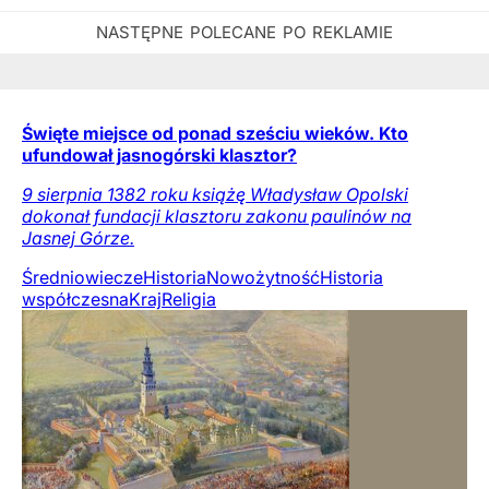
Święte miejsce od ponad sześciu wieków. Kto
ufundował jasnogórski klasztor?
9 sierpnia 1382 roku książę Władysław Opolski
dokonał fundacji klasztoru zakonu paulinów na
Jasnej Górze.
Średniowiecze
Historia
Nowożytność
Historia
współczesna
Kraj
Religia