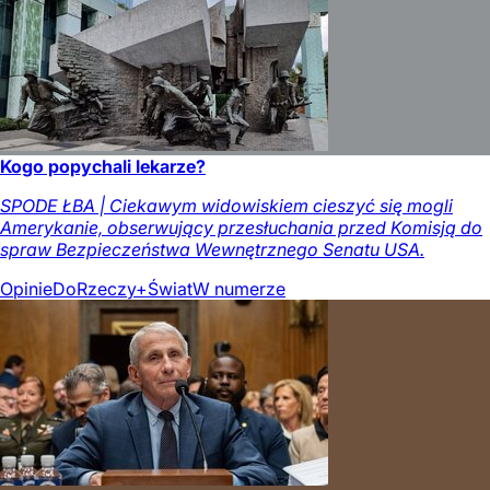
Kogo popychali lekarze?
SPODE ŁBA | Ciekawym widowiskiem cieszyć się mogli
Amerykanie, obserwujący przesłuchania przed Komisją do
spraw Bezpieczeństwa Wewnętrznego Senatu USA.
Opinie
DoRzeczy+
Świat
W numerze