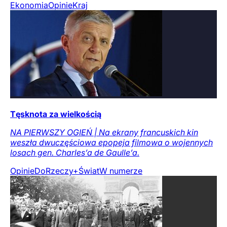
Ekonomia
Opinie
Kraj
Tęsknota za wielkością
NA PIERWSZY OGIEŃ | Na ekrany francuskich kin
weszła dwuczęściowa epopeja filmowa o wojennych
losach gen. Charles’a de Gaulle’a.
Opinie
DoRzeczy+
Świat
W numerze