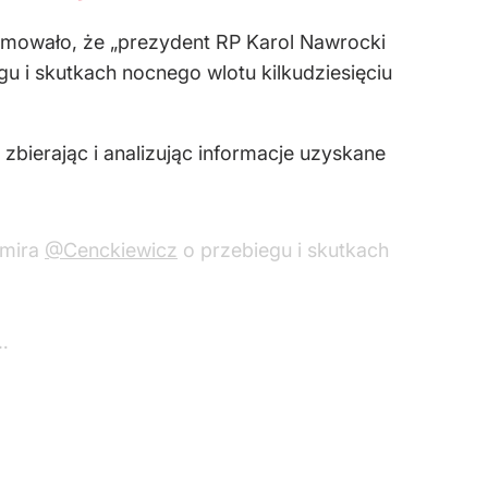
rmowało, że „prezydent RP Karol Nawrocki
u i skutkach nocnego wlotu kilkudziesięciu
bierając i analizując informacje uzyskane
omira
@Cenckiewicz
o przebiegu i skutkach
…