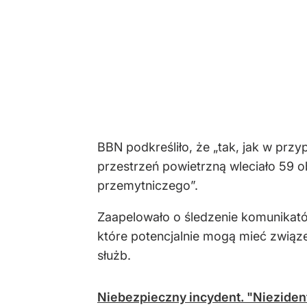
BBN podkreśliło, że „tak, jak w prz
przestrzeń powietrzną wleciało 59 
przemytniczego”.
Zaapelowało o śledzenie komunikatów
które potencjalnie mogą mieć związ
służb.
Niebezpieczny incydent. "Niezident