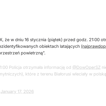
 X, że w dniu 16 stycznia (piątek) przed godz. 21:00
iezidentyfikowanych obiektach latających
(najprawdop
 przestrzeń powietrzną”.
1:00 Policja otrzymała informację od
@DowOperSZ
ni
tniczych), które z terenu Białorusi wleciały w pols
)
January 17, 2026