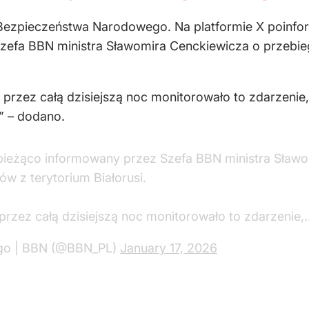
 Bezpieczeństwa Narodowego. Na platformie X poinfo
zefa BBN ministra Sławomira Cenckiewicza o przebieg
zez całą dzisiejszą noc monitorowało to zdarzenie, z
h” – dodano.
 bieżąco informowany przez Szefa BBN ministra Sław
ów z terytorium Białorusi.
zez całą dzisiejszą noc monitorowało to zdarzenie,
go | BBN (@BBN_PL)
January 17, 2026