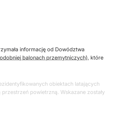
 otrzymała informację od Dowództwa
odobniej balonach przemytniczych),
które
ezidentyfikowanych obiektach latających
ką przestrzeń powietrzną. Wskazane zostały