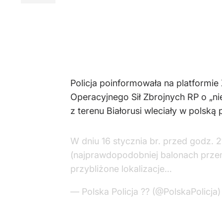
Policja poinformowała na platformie
Operacyjnego Sił Zbrojnych RP o „n
z terenu Białorusi wleciały w polską
W dniu 16 stycznia br. przed godz. 2
(najprawdopodobniej balonach przemy
przybliżone lokalizacje…
— Polska Policja ?? (@PolskaPolicja