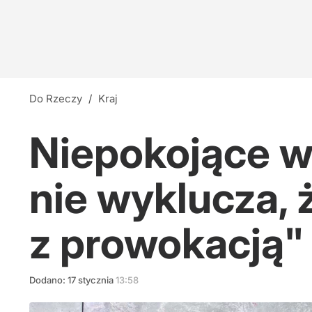
Do Rzeczy
/
Kraj
Niepokojące w
nie wyklucza,
z prowokacją"
Dodano:
17
stycznia
13:58