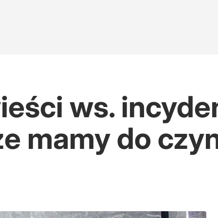
ieści ws. incyde
 że mamy do czyn