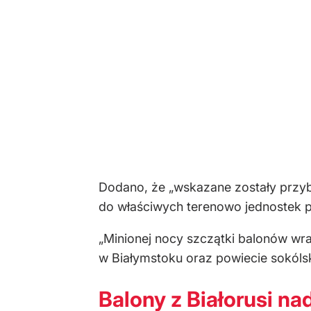
Dodano, że „wskazane zostały przybl
do właściwych terenowo jednostek pol
„Minionej nocy szczątki balonów wr
w Białymstoku oraz powiecie sokólsk
Balony z Białorusi na