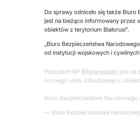
Do sprawy odniosło się także Biuro
jest na bieżąco informowany przez s
obiektów z terytorium Białorusi”.
„Biuro Bezpieczeństwa Narodowego pr
od instytucji wojskowych i cywilnyc
Prezydent RP
@NawrockiKn
jest na
nocnego wlotu kilkudziesięciu obiekt
Biuro Bezpieczeństwa Narodowego pr
— Biuro Bezpieczeństwa Narodowe