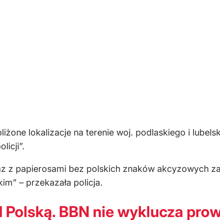
iżone lokalizacje na terenie woj. podlaskiego i lube
icji”.
az z papierosami bez polskich znaków akcyzowych za
im” – przekazała policja.
d Polską. BBN nie wyklucza pro