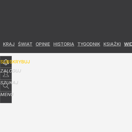
Udostępnij
6
Skomentuj
KRAJ
ŚWIAT
OPINIE
HISTORIA
TYGODNIK
KSIĄŻKI
WI
SUBSKRYBUJ
ZALOGUJ
SZUKAJ
MENU