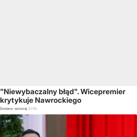
"Niewybaczalny błąd". Wicepremier
krytykuje Nawrockiego
Dodano:
wczoraj
21:55