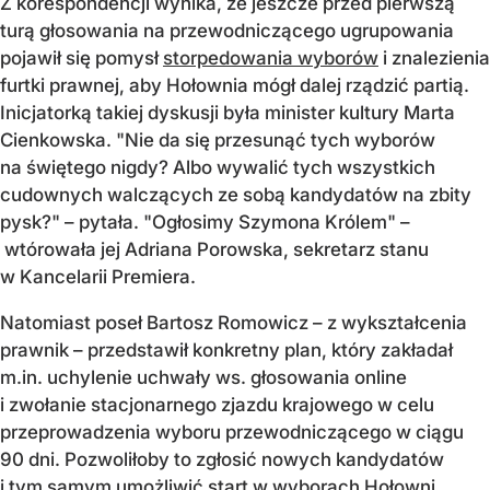
Z korespondencji wynika, że jeszcze przed pierwszą
turą głosowania na przewodniczącego ugrupowania
pojawił się pomysł
storpedowania wyborów
i znalezienia
furtki prawnej, aby Hołownia mógł dalej rządzić partią.
Inicjatorką takiej dyskusji była minister kultury Marta
Cienkowska. "Nie da się przesunąć tych wyborów
na świętego nigdy? Albo wywalić tych wszystkich
cudownych walczących ze sobą kandydatów na zbity
pysk?" – pytała. "Ogłosimy Szymona Królem" –
wtórowała jej Adriana Porowska, sekretarz stanu
w Kancelarii Premiera.
Natomiast poseł Bartosz Romowicz – z wykształcenia
prawnik – przedstawił konkretny plan, który zakładał
m.in. uchylenie uchwały ws. głosowania online
i zwołanie stacjonarnego zjazdu krajowego w celu
przeprowadzenia wyboru przewodniczącego w ciągu
90 dni. Pozwoliłoby to zgłosić nowych kandydatów
i tym samym umożliwić start w wyborach Hołowni.