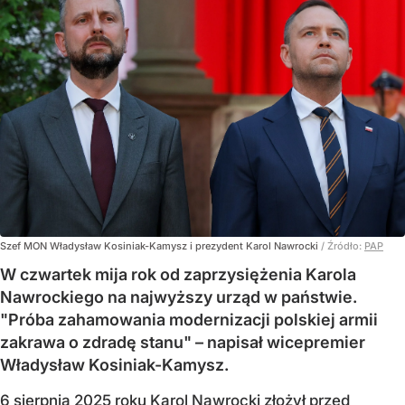
Szef MON Władysław Kosiniak-Kamysz i prezydent Karol Nawrocki
/ Źródło:
PAP
W czwartek mija rok od zaprzysiężenia Karola
Nawrockiego na najwyższy urząd w państwie.
"Próba zahamowania modernizacji polskiej armii
zakrawa o zdradę stanu" – napisał wicepremier
Władysław Kosiniak-Kamysz.
6 sierpnia 2025 roku Karol Nawrocki złożył przed