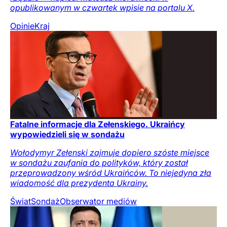
opublikowanym w czwartek wpisie na portalu X.
Opinie
Kraj
Fatalne informacje dla Zełenskiego. Ukraińcy
wypowiedzieli się w sondażu
Wołodymyr Zełenski zajmuje dopiero szóste miejsce
w sondażu zaufania do polityków, który został
przeprowadzony wśród Ukraińców. To niejedyna zła
wiadomość dla prezydenta Ukrainy.
Świat
Sondaż
Obserwator mediów