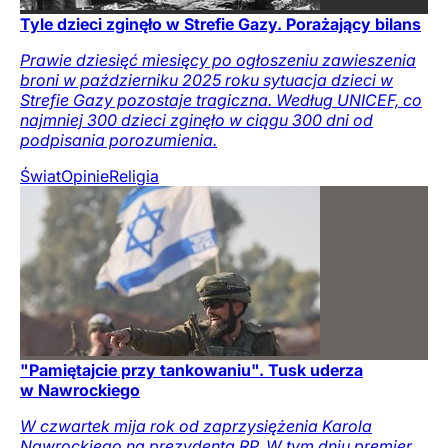
Tyle dzieci zginęło w Strefie Gazy. Porażający bilans
Prawie dziesięć miesięcy po ogłoszeniu zawieszenia
broni w październiku 2025 roku sytuacja dzieci w
Strefie Gazy pozostaje tragiczna. Według UNICEF, co
najmniej 300 dzieci zginęło w ciągu 300 dni od
podpisania porozumienia.
Świat
Opinie
Religia
"Pamiętajcie przy tankowaniu". Tusk uderza
w Nawrockiego
W czwartek mija rok od zaprzysiężenia Karola
Nawrockiego na prezydenta RP. W tym dniu premier