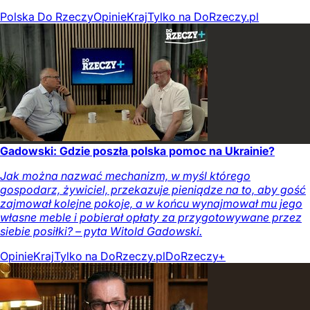
Polska Do Rzeczy
Opinie
Kraj
Tylko na DoRzeczy.pl
Gadowski: Gdzie poszła polska pomoc na Ukrainie?
Jak można nazwać mechanizm, w myśl którego
gospodarz, żywiciel, przekazuje pieniądze na to, aby gość
zajmował kolejne pokoje, a w końcu wynajmował mu jego
własne meble i pobierał opłaty za przygotowywane przez
siebie posiłki? – pyta Witold Gadowski.
Opinie
Kraj
Tylko na DoRzeczy.pl
DoRzeczy+