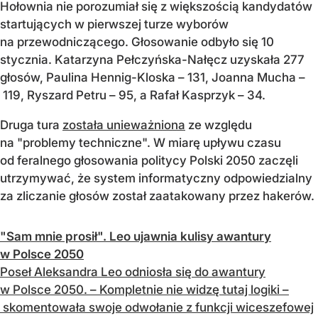
Hołownia nie porozumiał się z większością kandydatów
startujących w pierwszej turze wyborów
na przewodniczącego. Głosowanie odbyło się 10
stycznia. Katarzyna Pełczyńska-Nałęcz uzyskała 277
głosów, Paulina Hennig-Kloska – 131, Joanna Mucha –
119, Ryszard Petru – 95, a Rafał Kasprzyk – 34.
Druga tura
została unieważniona
ze względu
na "problemy techniczne". W miarę upływu czasu
od feralnego głosowania politycy Polski 2050 zaczęli
utrzymywać, że system informatyczny odpowiedzialny
za zliczanie głosów został zaatakowany przez hakerów.
"Sam mnie prosił". Leo ujawnia kulisy awantury
w Polsce 2050
Poseł Aleksandra Leo odniosła się do awantury
w Polsce 2050. – Kompletnie nie widzę tutaj logiki –
skomentowała swoje odwołanie z funkcji wiceszefowej