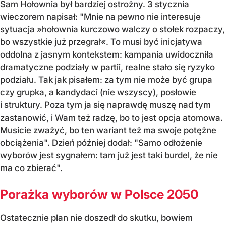
Sam Hołownia był bardziej ostrożny. 3 stycznia
wieczorem napisał: "Mnie na pewno nie interesuje
sytuacja »hołownia kurczowo walczy o stołek rozpaczy,
bo wszystkie już przegrał«. To musi być inicjatywa
oddolna z jasnym kontekstem: kampania uwidoczniła
dramatyczne podziały w partii, realne stało się ryzyko
podziału. Tak jak pisałem: za tym nie może być grupa
czy grupka, a kandydaci (nie wszyscy), posłowie
i struktury. Poza tym ja się naprawdę muszę nad tym
zastanowić, i Wam też radzę, bo to jest opcja atomowa.
Musicie zważyć, bo ten wariant też ma swoje potężne
obciążenia". Dzień później dodał: "Samo odłożenie
wyborów jest sygnałem: tam już jest taki burdel, że nie
ma co zbierać".
Porażka wyborów w Polsce 2050
Ostatecznie plan nie doszedł do skutku, bowiem