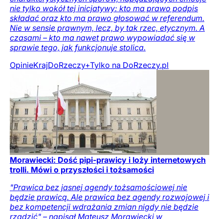
nie tylko wokół tej inicjatywy: kto ma prawo podpis
składać oraz kto ma prawo głosować w referendum.
Nie w sensie prawnym, lecz, by tak rzec, etycznym. A
czasami – kto ma nawet prawo wypowiadać się w
sprawie tego, jak funkcjonuje stolica.
Opinie
Kraj
DoRzeczy+
Tylko na DoRzeczy.pl
Morawiecki: Dość pipi-prawicy i loży internetowych
trolli. Mówi o przyszłości i tożsamości
"Prawica bez jasnej agendy tożsamościowej nie
będzie prawicą. Ale prawica bez agendy rozwojowej i
bez kompetencji wdrażania zmian nigdy nie będzie
rządzić" – napisał Mateusz Morawiecki w