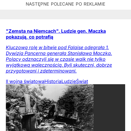
"Zemsta na Niemcach". Ludzie gen. Maczka
pokazują, co potrafią
Kluczową rolę w bitwie pod Falaise odegrała 1.
Dywizja Pancerna generała Stanisława Maczka.
Polacy odznaczyli się w czasie walk nie tylko
wyjątkową walecznością. Byli skuteczni, dobrze
przygotowani i zdeterminowani.
II wojna światowa
Historia
Ludzie
Świat