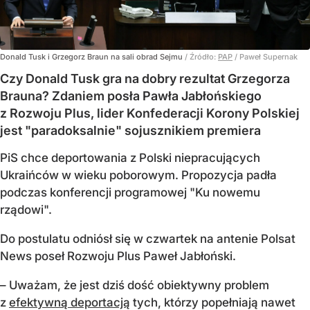
Donald Tusk i Grzegorz Braun na sali obrad Sejmu
/ Źródło:
PAP
/
Paweł Supernak
Czy Donald Tusk gra na dobry rezultat Grzegorza
Brauna? Zdaniem posła Pawła Jabłońskiego
z Rozwoju Plus, lider Konfederacji Korony Polskiej
jest "paradoksalnie" sojusznikiem premiera
PiS chce deportowania z Polski niepracujących
Ukraińców w wieku poborowym. Propozycja padła
podczas konferencji programowej "Ku nowemu
rządowi".
Do postulatu odniósł się w czwartek na antenie Polsat
News poseł Rozwoju Plus Paweł Jabłoński.
– Uważam, że jest dziś dość obiektywny problem
z
efektywną deportacją
tych, którzy popełniają nawet