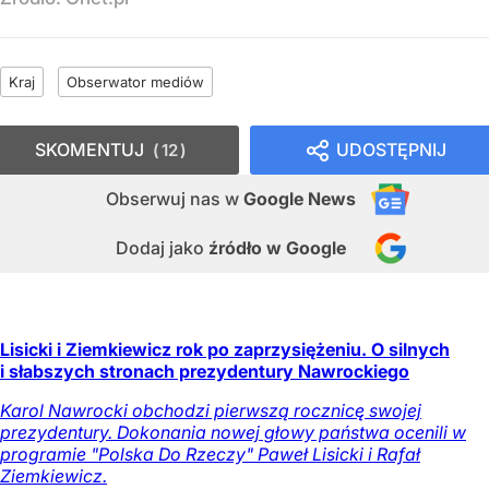
Kraj
Obserwator mediów
SKOMENTUJ
UDOSTĘPNIJ
12
Obserwuj nas
w
Google News
Dodaj jako
źródło w Google
Lisicki i Ziemkiewicz rok po zaprzysiężeniu. O silnych
i słabszych stronach prezydentury Nawrockiego
Karol Nawrocki obchodzi pierwszą rocznicę swojej
prezydentury. Dokonania nowej głowy państwa ocenili w
programie "Polska Do Rzeczy" Paweł Lisicki i Rafał
Ziemkiewicz.