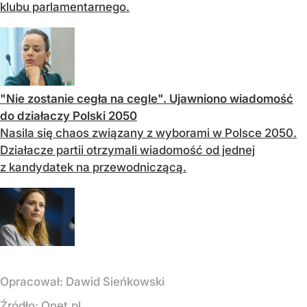
klubu parlamentarnego.
"Nie zostanie cegła na cegle". Ujawniono wiadomość
do działaczy Polski 2050
Nasila się chaos związany z wyborami w Polsce 2050.
Działacze partii otrzymali wiadomość od jednej
z kandydatek na przewodniczącą.
Opracował:
Dawid Sieńkowski
Źródło:
Onet.pl