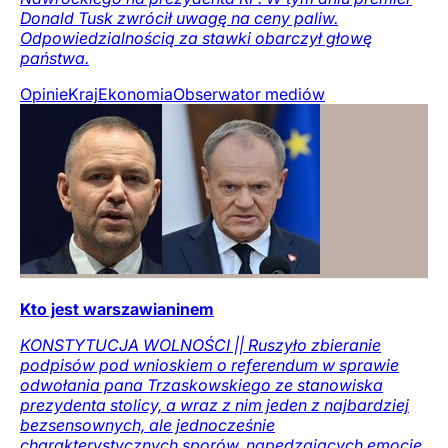
Donald Tusk zwrócił uwagę na ceny paliw.
Odpowiedzialnością za stawki obarczył głowę
państwa.
Opinie
Kraj
Ekonomia
Obserwator mediów
Kto jest warszawianinem
KONSTYTUCJA WOLNOŚCI || Ruszyło zbieranie
podpisów pod wnioskiem o referendum w sprawie
odwołania pana Trzaskowskiego ze stanowiska
prezydenta stolicy, a wraz z nim jeden z najbardziej
bezsensownych, ale jednocześnie
charakterystycznych sporów, napędzających emocje