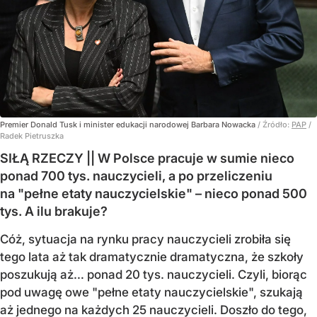
Premier Donald Tusk i minister edukacji narodowej Barbara Nowacka
/ Źródło:
PAP
/
Radek Pietruszka
SIŁĄ RZECZY || W Polsce pracuje w sumie nieco
ponad 700 tys. nauczycieli, a po przeliczeniu
na "pełne etaty nauczycielskie" – nieco ponad 500
tys. A ilu brakuje?
Cóż, sytuacja na rynku pracy nauczycieli zrobiła się
tego lata aż tak dramatycznie dramatyczna, że szkoły
poszukują aż… ponad 20 tys. nauczycieli. Czyli, biorąc
pod uwagę owe "pełne etaty nauczycielskie", szukają
aż jednego na każdych 25 nauczycieli. Doszło do tego,