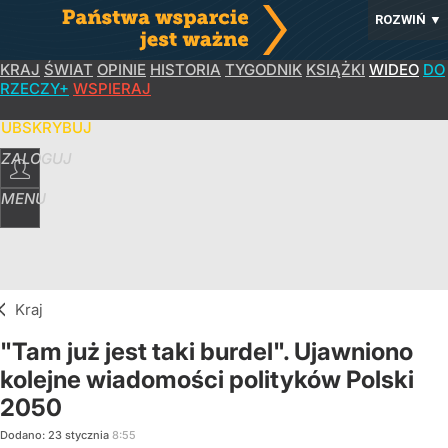
ROZWIŃ
▼
KRAJ
ŚWIAT
OPINIE
HISTORIA
TYGODNIK
KSIĄŻKI
WIDEO
DO
RZECZY+
WSPIERAJ
SUBSKRYBUJ
ZALOGUJ
MENU
Kraj
"Tam już jest taki burdel". Ujawniono
kolejne wiadomości polityków Polski
2050
Dodano:
23
stycznia
8:55