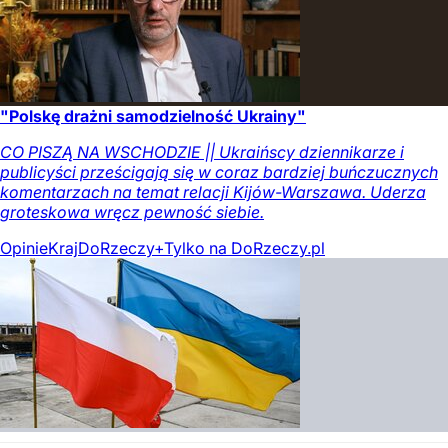
"Polskę drażni samodzielność Ukrainy"
CO PISZĄ NA WSCHODZIE || Ukraińscy dziennikarze i
publicyści prześcigają się w coraz bardziej buńczucznych
komentarzach na temat relacji Kijów-Warszawa. Uderza
groteskowa wręcz pewność siebie.
Opinie
Kraj
DoRzeczy+
Tylko na DoRzeczy.pl