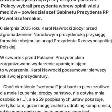
Polacy wybrali prezydenta wbrew opinii wielu
mediów – powiedział szef Gabinetu Prezydenta RP
Paweł Szefernaker.
6 sierpnia 2025 roku Karol Nawrocki złożył przed
Zgromadzeniem Narodowym prezydencką przysięgę,
formalnie obejmując urząd Prezydenta Rzeczypospolitej
Polskiej.
W czwartek przed Pałacem Prezydenckim
zorganizowano wydarzenie upamiętniające
to wydarzenie. Karol Nawrocki podsumował pierwszy
rok swojej prezydentury.
– Choć określenie "wetomat" jest bardzo pieszczotliwe
dla mnie i zupełnie, drodzy państwo, nie dotyka mnie
osobiście (…), ale 259 podpisanych ustaw pokazuje,
że tylko tam, gdzie mogę znaleźć odrobinę kompromisu,
gdzie mogę dostrzec, że to prawo pisane jest