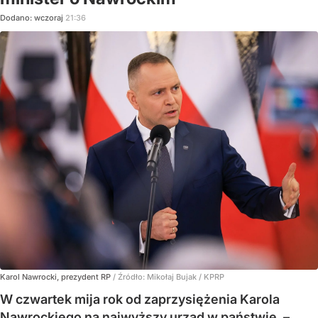
Dodano:
wczoraj
21:36
Karol Nawrocki, prezydent RP
/ Źródło:
Mikołaj Bujak / KPRP
W czwartek mija rok od zaprzysiężenia Karola
Nawrockiego na najwyższy urząd w państwie. –