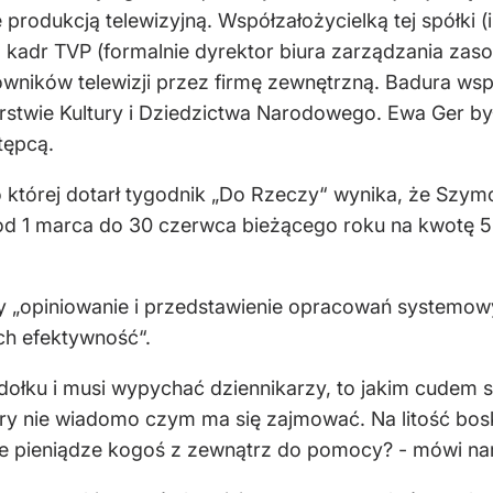
e produkcją telewizyjną. Współzałożycielką tej spółki 
adr TVP (formalnie dyrektor biura zarządzania zasoba
wników telewizji przez firmę zewnętrzną. Badura wspó
erstwie Kultury i Dziedzictwa Narodowego. Ewa Ger 
tępcą.
której dotarł tygodnik „Do Rzeczy“ wynika, że Szymon
od 1 marca do 30 czerwca bieżącego roku na kwotę 50
y „opiniowanie i przedstawienie opracowań systemowy
ich efektywność“.
dołku i musi wypychać dziennikarzy, to jakim cudem st
ry nie wiadomo czym ma się zajmować. Na litość bos
ie pieniądze kogoś z zewnątrz do pomocy? - mówi nam