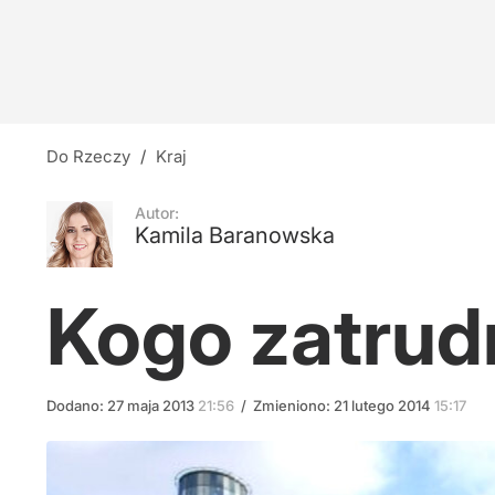
Do Rzeczy
/
Kraj
Autor:
Kamila Baranowska
Kogo zatrud
Dodano:
27
maja
2013
21:56
/
Zmieniono:
21
lutego
2014
15:17