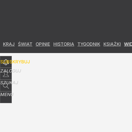
Udostępnij
0
Skomentuj
KRAJ
ŚWIAT
OPINIE
HISTORIA
TYGODNIK
KSIĄŻKI
WI
SUBSKRYBUJ
ZALOGUJ
SZUKAJ
MENU