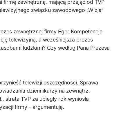
ni firmę zewnętrzną, mającą przejąć od TVP
telewizyjnego związku zawodowego „Wizja“
rezes zewnętrznej firmy Eger Kompetencje
ję telewizyjną, a wcześniejsza prezes
a zasobami ludzkimi? Czy według Pana Prezesa
rzynieść telewizji oszczędności. Sprawa
rowadzania dziennikarzy na zewnątrz.
, strata TVP za ubiegły rok wyniosła
zacji firmy - argumentują.