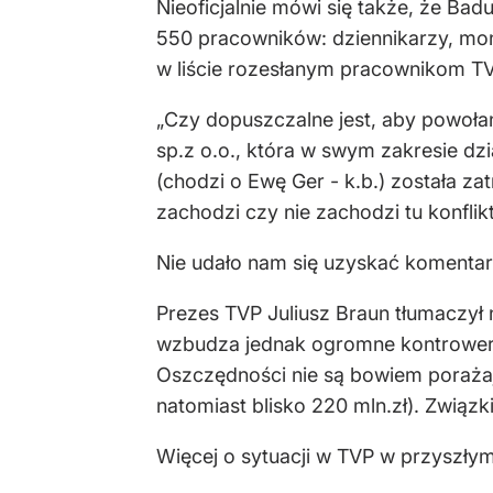
Nieoficjalnie mówi się także, że Ba
550 pracowników: dziennikarzy, mon
w liście rozesłanym pracownikom TV
„Czy dopuszczalne jest, aby powoła
sp.z o.o., która w swym zakresie dz
(chodzi o Ewę Ger - k.b.) została z
zachodzi czy nie zachodzi tu konflik
Nie udało nam się uzyskać komentar
Prezes TVP Juliusz Braun tłumaczył 
wzbudza jednak ogromne kontrowersj
Oszczędności nie są bowiem porażają
natomiast blisko 220 mln.zł). Związ
Więcej o sytuacji w TVP w przyszły