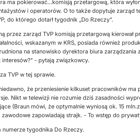
dura ma pokierować...komisją przetargową, która wyło
tażystów i operatorów. O to także dopytuje zarząd 
P, do którego dotarł tygodnik „Do Rzeczy“.
ną przez zarząd TVP komisją przetargową kierował p
iałalności, wskazanym w KRS, posiada również produkc
atrudniona na stanowisko dyrektora biura zarządzani
t interesów?“ - pytają związkowcy.
za TVP w tej sprawie.
niedawno, że przeniesienie kilkuset pracowników ma p
e. Nikt w telewizji nie rozumie dziś zasadności wyp
ce (Braun mówi, że optymalnie wyniosą ok. 15 mln.zł.
ki zawodowe zapowiadają strajk. - To wstęp do prywaty
m numerze tygodnika Do Rzeczy.