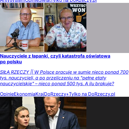
Nauczyciele z łapanki, czyli katastrofa oświatowa
po polsku
SIŁĄ RZECZY || W Polsce pracuje w sumie nieco ponad 700
tys. nauczycieli, a po przeliczeniu na "pełne etaty
nauczycielskie" – nieco ponad 500 tys. A ilu brakuje?
Opinie
Ekonomia
Kraj
DoRzeczy+
Tylko na DoRzeczy.pl