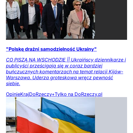
"Polskę drażni samodzielność Ukrainy"
CO PISZĄ NA WSCHODZIE || Ukraińscy dziennikarze i
publicyści prześcigają się w coraz bardziej
buńczucznych komentarzach na temat relacji Kijów-
Warszawa. Uderza groteskowa wręcz pewność
siebie.
Opinie
Kraj
DoRzeczy+
Tylko na DoRzeczy.pl