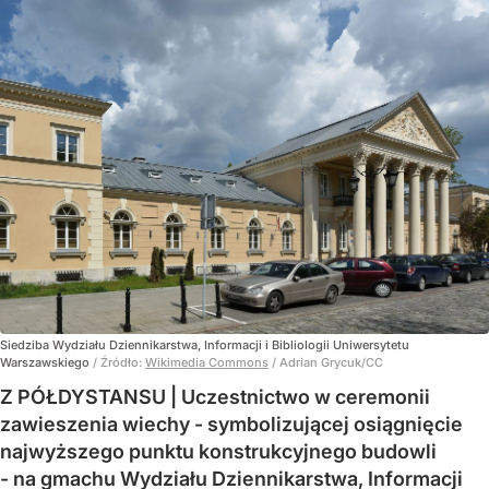
Siedziba Wydziału Dziennikarstwa, Informacji i Bibliologii Uniwersytetu
Warszawskiego
/ Źródło:
Wikimedia Commons
/
Adrian Grycuk/CC
Z PÓŁDYSTANSU | Uczestnictwo w ceremonii
zawieszenia wiechy - symbolizującej osiągnięcie
najwyższego punktu konstrukcyjnego budowli
- na gmachu Wydziału Dziennikarstwa, Informacji