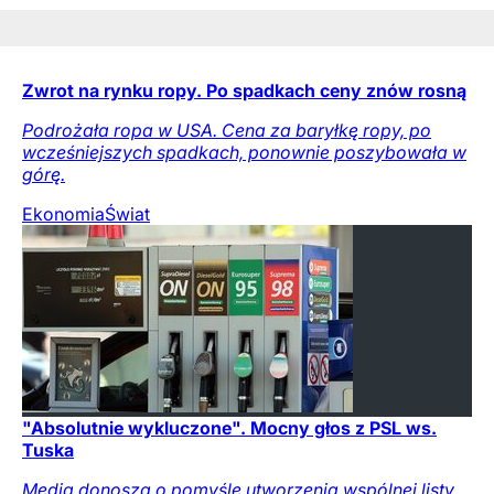
Zwrot na rynku ropy. Po spadkach ceny znów rosną
Podrożała ropa w USA. Cena za baryłkę ropy, po
wcześniejszych spadkach, ponownie poszybowała w
górę.
Ekonomia
Świat
"Absolutnie wykluczone". Mocny głos z PSL ws.
Tuska
Media donoszą o pomyśle utworzenia wspólnej listy