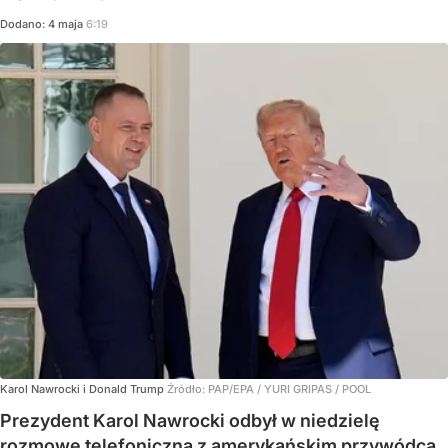
Dodano:
4
maja
6:19
Karol Nawrocki i Donald Trump
Źródło:
PAP/EPA
/
YURI GRIPAS / POOL
Prezydent Karol Nawrocki odbył w niedzielę
rozmowę telefoniczną z amerykańskim przywódcą