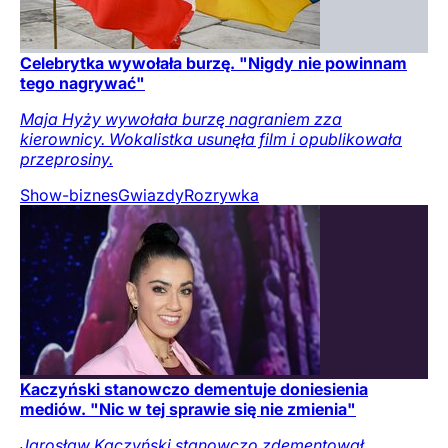
Celebrytka wywołała burzę. "Nigdy nie powinnam
tego nagrywać"
Maja Hyży wywołała burzę nagraniem zza
kierownicy. Wokalistka usunęła film i opublikowała
przeprosiny.
Show-biznes
Gwiazdy
Rozrywka
Kaczyński stanowczo dementuje doniesienia
mediów. "Nic w tej sprawie się nie zmienia"
Jarosław Kaczyński stanowczo zdementował