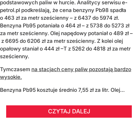
podstawowych paliw w hurcie. Analitycy serwisu e-
petrol.pl podkreślają, że cena benzyny Pb98 spadła
o 463 zł za metr sześcienny – z 6437 do 5974 zł.
Benzyna Pb95 potaniała o 464 zł – z 5738 do 5273 zł
za metr sześcienny. Olej napędowy potaniał o 489 zł –
z 6695 do 6206 zł za metr sześcienny. Z kolei olej
opałowy staniał o 444 zł –T z 5262 do 4818 zł za metr
sześcienny.
Tymczasem
na stacjach ceny paliw pozostają bardzo
wysokie.
Benzyna Pb95 kosztuje średnio 7,55 zł za litr. Olej...
CZYTAJ DALEJ