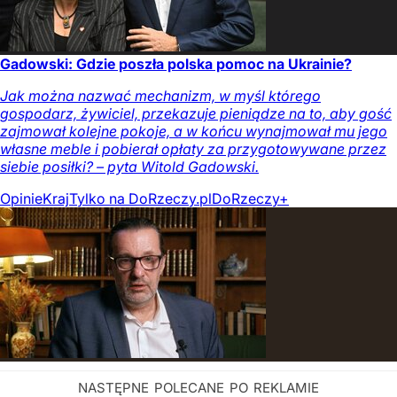
Gadowski: Gdzie poszła polska pomoc na Ukrainie?
Jak można nazwać mechanizm, w myśl którego
gospodarz, żywiciel, przekazuje pieniądze na to, aby gość
zajmował kolejne pokoje, a w końcu wynajmował mu jego
własne meble i pobierał opłaty za przygotowywane przez
siebie posiłki? – pyta Witold Gadowski.
Opinie
Kraj
Tylko na DoRzeczy.pl
DoRzeczy+