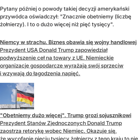
Pytany później o powody takiej decyzji amerykański
przywódca oświadczył: "Znacznie obetniemy (liczbę
żołnierzy). I to o dużo więcej niż pięć tysięcy".
Niemcy w strachu. Biznes obawia się wojny handlowej
Prezydent USA Donald Trump zapowiedział
podwyższenie ceł na towary z UE. Niemieckie
organizacje gospodarcze wyrażają swój sprzeciw
i wzywają do łagodzenia napięć.
"Obetniemy dużo więcej". Trump grozi sojusznikowi
Prezydent Stanów Zjednoczonych Donald Trump
zaostrza retorykę wobec Niemiec. Okazuje się,
że wycofanie pięciu tysięcy żołnierzy z tego kraju to nie