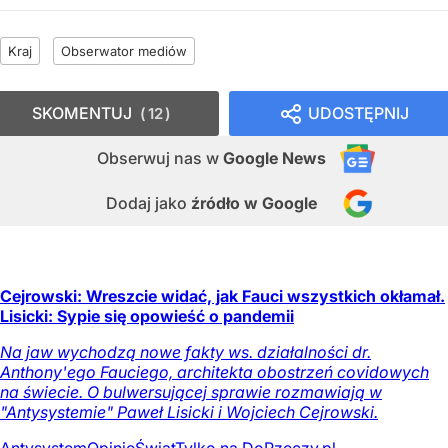
Kraj
Obserwator mediów
SKOMENTUJ
UDOSTĘPNIJ
12
Obserwuj nas
w
Google News
Dodaj jako
źródło w Google
Cejrowski: Wreszcie widać, jak Fauci wszystkich okłamał.
Lisicki: Sypie się opowieść o pandemii
Na jaw wychodzą nowe fakty ws. działalności dr.
Anthony'ego Fauciego, architekta obostrzeń covidowych
na świecie. O bulwersującej sprawie rozmawiają w
"Antysystemie" Paweł Lisicki i Wojciech Cejrowski.
Antysystem
Opinie
Świat
Tylko na DoRzeczy.pl