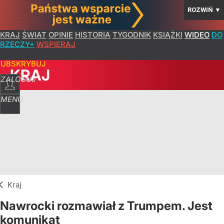
ROZWIŃ
▼
KRAJ
ŚWIAT
OPINIE
HISTORIA
TYGODNIK
KSIĄŻKI
WIDEO
DO
RZECZY+
WSPIERAJ
SUBSKRYBUJ
KRAJ
ZALOGUJ
MENU
Kraj
Nawrocki rozmawiał z Trumpem. Jest
komunikat