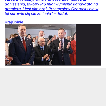
doniesienia, jakoby PiS miał wymienić kandydata na
premiera. "Jest nim prof. Przemysław Czarnek i nic w
tej sprawie się nie zmienia" – dodał.
Kraj
Opinie