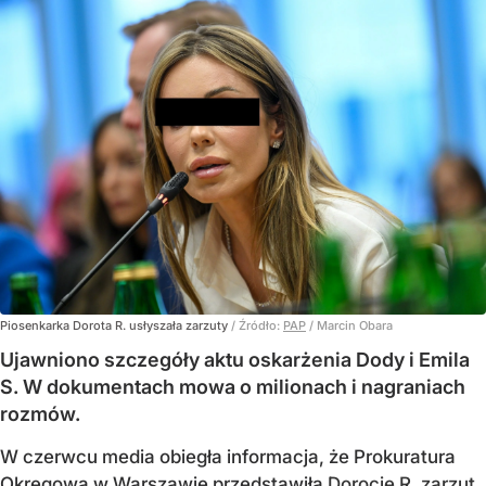
Piosenkarka Dorota R. usłyszała zarzuty
/ Źródło:
PAP
/
Marcin Obara
Ujawniono szczegóły aktu oskarżenia Dody i Emila
S. W dokumentach mowa o milionach i nagraniach
rozmów.
W czerwcu media obiegła informacja, że Prokuratura
Okręgowa w Warszawie przedstawiła
Dorocie R. zarzut