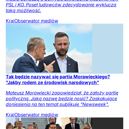
PSL i KO. Poseł ludowców zdecydowanie wyklucza
taką możliwość.
Kraj
Obserwator mediów
Tak będzie nazywać się partia Morawieckiego?
"Jakby rodem ze środowisk narodowych"
Mateusz Morawiecki zapowiedział, że założy partię
polityczną. Jaką nazwę będzie nosić? Zaskakujące
doniesienia na ten temat publikuje "Newsweek".
Kraj
Obserwator mediów