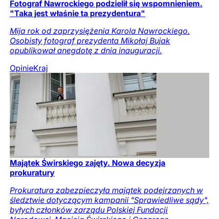
Fotograf Nawrockiego podzielił się wspomnieniem.
"Taka jest właśnie ta prezydentura"
Mija rok od zaprzysiężenia Karola Nawrockiego.
Osobisty fotograf prezydenta Mikołaj Bujak
opublikował anegdotę z dnia inauguracji.
Opinie
Kraj
Majątek Świrskiego zajęty. Nowa decyzja
prokuratury
Prokuratura zabezpieczyła majątek podejrzanych w
śledztwie dotyczącym kampanii "Sprawiedliwe sądy",
byłych członków zarządu Polskiej Fundacji