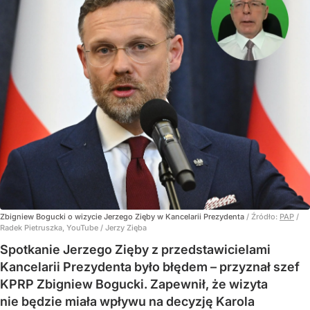
Zbigniew Bogucki o wizycie Jerzego Zięby w Kancelarii Prezydenta
/ Źródło:
PAP
/
Radek Pietruszka, YouTube / Jerzy Zięba
Spotkanie Jerzego Zięby z przedstawicielami
Kancelarii Prezydenta było błędem – przyznał szef
KPRP Zbigniew Bogucki. Zapewnił, że wizyta
nie będzie miała wpływu na decyzję Karola