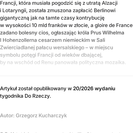
Francji, która musiała pogodzić się z utratą Alzacji
i Lotaryngii, została zmuszona zapłacić Berlinowi
gigantyczną jak na tamte czasy kontrybucję
w wysokości 10 mld franków w złocie, a gloire de France
zadano bolesny cios, ogłaszając króla Prus Wilhelma
I Hohenzollerna cesarzem niemieckim w Sali
Zwierciadlanej pałacu wersalskiego – w miejscu
symbolu potęgi Francji od wieków dbającej,
by na wschód od Renu panowała polityczna mozaika.
Artykuł został opublikowany w
20/2026 wydaniu
tygodnika Do Rzeczy
.
Autor:
Grzegorz Kucharczyk