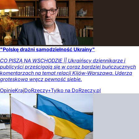
"Polskę drażni samodzielność Ukrainy"
CO PISZĄ NA WSCHODZIE || Ukraińscy dziennikarze i
publicyści prześcigają się w coraz bardziej buńczucznych
komentarzach na temat relacji Kijów-Warszawa. Uderza
groteskowa wręcz pewność siebie.
Opinie
Kraj
DoRzeczy+
Tylko na DoRzeczy.pl