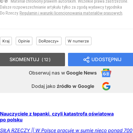
© ℗
Materiał chroniony prawem autorskim. Wszelkie prawa zastrzeżone.
Dalsze rozpowszechnianie artykułu tylko za zgodą wydawcy tygodnika
Do Rzeczy.
Regulamin i warunki licencjonowania materiałów prasowych
.
Kraj
Opinie
DoRzeczy+
W numerze
SKOMENTUJ
UDOSTĘPNIJ
12
Obserwuj nas
w
Google News
Dodaj jako
źródło w Google
Nauczyciele z łapanki, czyli katastrofa oświatowa
po polsku
SIŁĄ RZECZY || W Polsce pracuje w sumie nieco ponad 700