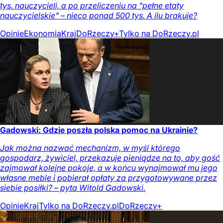
tys. nauczycieli, a po przeliczeniu na "pełne etaty
nauczycielskie" – nieco ponad 500 tys. A ilu brakuje?
Opinie
Ekonomia
Kraj
DoRzeczy+
Tylko na DoRzeczy.pl
Gadowski: Gdzie poszła polska pomoc na Ukrainie?
Jak można nazwać mechanizm, w myśl którego
gospodarz, żywiciel, przekazuje pieniądze na to, aby gość
zajmował kolejne pokoje, a w końcu wynajmował mu jego
własne meble i pobierał opłaty za przygotowywane przez
siebie posiłki? – pyta Witold Gadowski.
Opinie
Kraj
Tylko na DoRzeczy.pl
DoRzeczy+