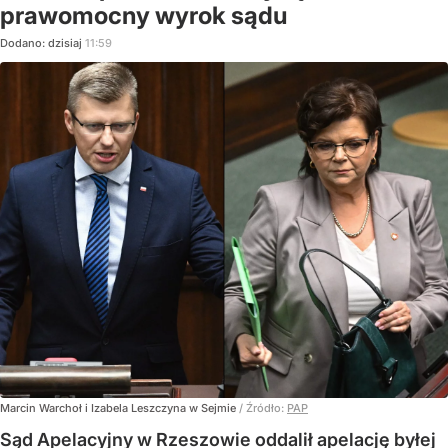
prawomocny wyrok sądu
Dodano:
dzisiaj
11:59
Marcin Warchoł i Izabela Leszczyna w Sejmie
/ Źródło:
PAP
Sąd Apelacyjny w Rzeszowie oddalił apelację byłej