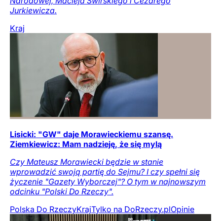
Narodowej, Macieja Świrskiego i Cezarego
Jurkiewicza.
Kraj
Lisicki: "GW" daje Morawieckiemu szansę.
Ziemkiewicz: Mam nadzieję, że się mylą
Czy Mateusz Morawiecki będzie w stanie
wprowadzić swoją partię do Sejmu? I czy spełni się
życzenie "Gazety Wyborczej"? O tym w najnowszym
odcinku "Polski Do Rzeczy".
Polska Do Rzeczy
Kraj
Tylko na DoRzeczy.pl
Opinie