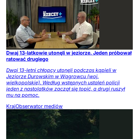
Dwaj 13-latkowie utonęli w jeziorze. Jeden próbował
ratować drugiego
Dwaj 13-letni chłopcy utonęli podczas kąpieli w
Jeziorze Durowskim w Wągrowcu (woj.
wielkopolskie). Według wstępnych ustaleń policji
jeden z nastolatków zaczął się topić, a drugi ruszył
mu na pomoc.
Kraj
Obserwator mediów