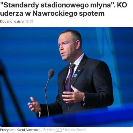
"Standardy stadionowego młyna". KO
uderza w Nawrockiego spotem
Dodano:
dzisiaj
12:31
Prezydent Karol Nawrocki
/ Źródło:
PAP
/
Marcin Obara