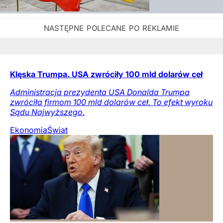
Klęska Trumpa. USA zwróciły 100 mld dolarów ceł
Administracja prezydenta USA Donalda Trumpa
zwróciła firmom 100 mld dolarów ceł. To efekt wyroku
Sądu Najwyższego.
Ekonomia
Świat