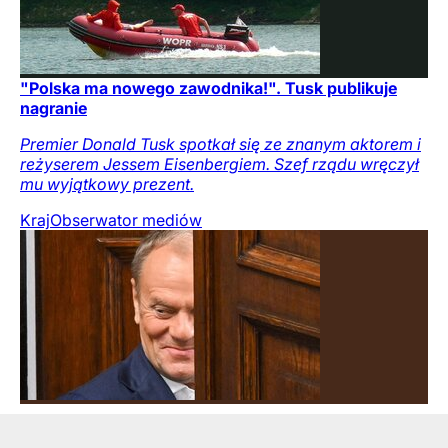
"Polska ma nowego zawodnika!". Tusk publikuje
nagranie
Premier Donald Tusk spotkał się ze znanym aktorem i
reżyserem Jessem Eisenbergiem. Szef rządu wręczył
mu wyjątkowy prezent.
Kraj
Obserwator mediów