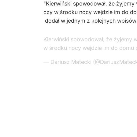
"Kierwiński spowodował, że żyjemy w
czy w środku nocy wejdzie im do dom
dodał w jednym z kolejnych wpisów p
Kierwiński spowodował, że żyjemy w 
w środku nocy wejdzie im do domu po
— Dariusz Matecki (@DariuszMatec