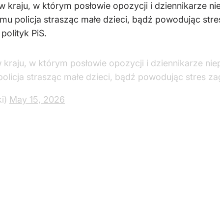
 kraju, w którym posłowie opozycji i dziennikarze ni
u policja strasząc małe dzieci, bądź powodując stre
olityk PiS.
kraju, w którym posłowie opozycji i dziennikarze nie
licja strasząc małe dzieci, bądź powodując stres zag
ki)
May 15, 2026