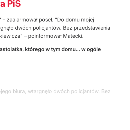
a PiS
"
– zaalarmował poseł. "Do domu mojej
rgnęło dwóch policjantów. Bez przedstawienia
akiewicza" – poinformował Matecki.
stolatka, którego w tym domu... w ogóle
jego biura, wtargnęło dwóch policjantów. Bez