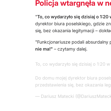
Policja wtargnęła w n
"
To, co wydarzyło się dzisiaj o 1:2
dyrektor biura poselskiego, gdzie z
się, bez okazania legitymacji – dokł
"Funkcjonariusze podali absurdalny 
nie ma!"
– czytamy dalej.
To, co wydarzyło się dzisiaj o 1:20
Do domu mojej dyrektor biura posels
przedstawienia się, bez okazania le
— Dariusz Matecki (@DariuszMatec