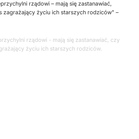
eprzychylni rządowi – mają się zastanawiać,
s zagrażający życiu ich starszych rodziców" –
przychylni rządowi - mają się zastanawiać, czy
rażający życiu ich starszych rodziców.