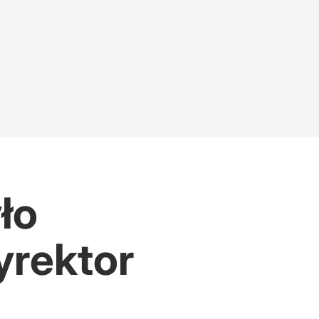
ło
yrektor