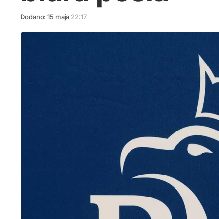
Dodano:
15
maja
22:17