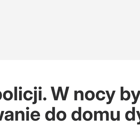
olicji. W nocy by
anie do domu d