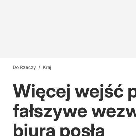
Do Rzeczy
/
Kraj
Więcej wejść p
fałszywe wezw
biura posła