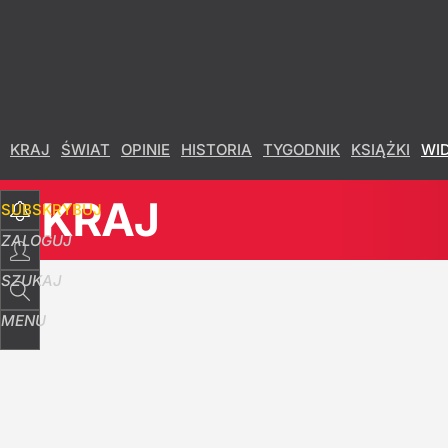
Udostępnij
9
Skomentuj
KRAJ
ŚWIAT
OPINIE
HISTORIA
TYGODNIK
KSIĄŻKI
WI
KRAJ
SUBSKRYBUJ
ZALOGUJ
SZUKAJ
MENU