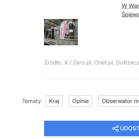
W Wars
Śpiew
Źródło:
X
/
Zero.pl, Onet.pl, DoRzecz
Kraj
Opinie
Obserwator m
UDOST