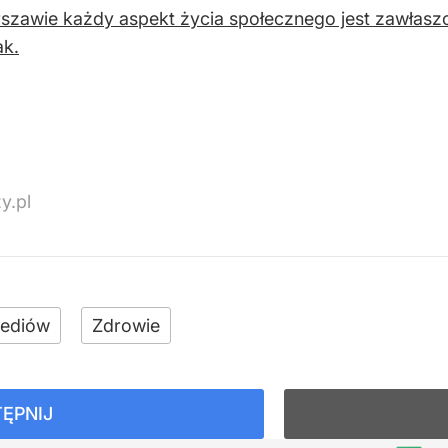
zawie każdy aspekt życia społecznego jest zawłaszc
ak.
y.pl
ediów
Zdrowie
ĘPNIJ