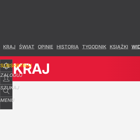
Udostępnij
47
Skomentuj
KRAJ
ŚWIAT
OPINIE
HISTORIA
TYGODNIK
KSIĄŻKI
WI
KRAJ
SUBSKRYBUJ
ZALOGUJ
SZUKAJ
MENU