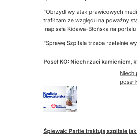
"Obrzydliwy atak prawicowych medió
trafił tam ze względu na poważny sta
napisała Kidawa-Błońska na portalu
"Sprawę Szpitala trzeba rzetelnie wy
Poseł KO: Niech rzuci kamieniem, k
Niech 
poseł 
Śpiewak: Partie traktują szpitale jak