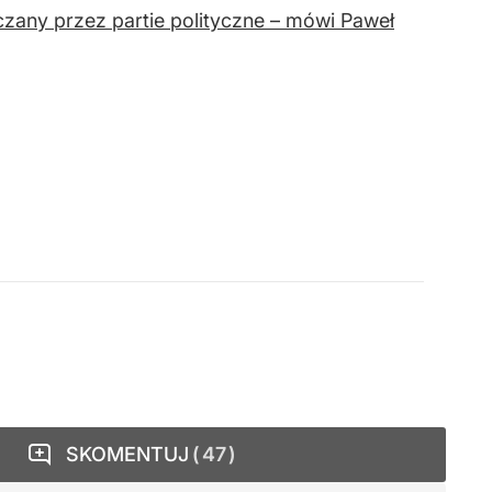
zany przez partie polityczne – mówi Paweł
SKOMENTUJ
47