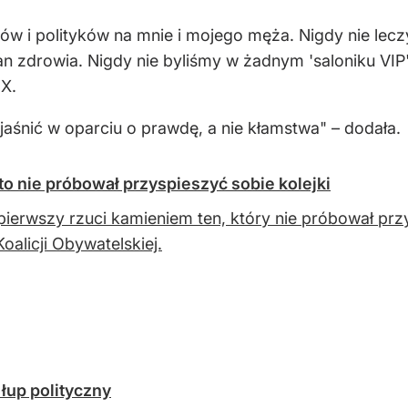
w i polityków na mnie i mojego męża. Nigdy nie lecz
n zdrowia. Nigdy nie byliśmy w żadnym 'saloniku VIP'. 
 X.
jaśnić w oparciu o prawdę, a nie kłamstwa" – dodała.
to nie próbował przyspieszyć sobie kolejki
pierwszy rzuci kamieniem ten, który nie próbował prz
Koalicji Obywatelskiej.
 łup polityczny