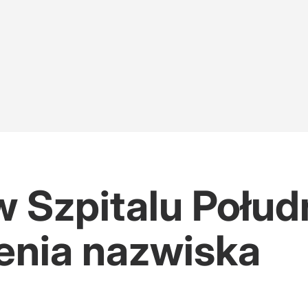
 w Szpitalu Połu
enia nazwiska