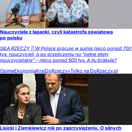
Nauczyciele z łapanki, czyli katastrofa oświatowa
po polsku
SIŁĄ RZECZY || W Polsce pracuje w sumie nieco ponad 700
tys. nauczycieli, a po przeliczeniu na "pełne etaty
nauczycielskie" – nieco ponad 500 tys. A ilu brakuje?
Opinie
Ekonomia
Kraj
DoRzeczy+
Tylko na DoRzeczy.pl
Lisicki i Ziemkiewicz rok po zaprzysiężeniu. O silnych