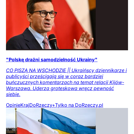
"Polskę drażni samodzielność Ukrainy"
CO PISZĄ NA WSCHODZIE || Ukraińscy dziennikarze i
publicyści prześcigają się w coraz bardziej
buńczucznych komentarzach na temat relacji Kijów-
Warszawa. Uderza groteskowa wręcz pewność
siebie.
Opinie
Kraj
DoRzeczy+
Tylko na DoRzeczy.pl