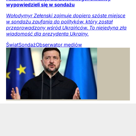
wypowiedzieli się w sondażu
Wołodymyr Zełenski zajmuje dopiero szóste miejsce
w sondażu zaufania do polityków, który został
przeprowadzony wśród Ukraińców. To niejedyna zła
wiadomość dla prezydenta Ukrainy.
Świat
Sondaż
Obserwator mediów