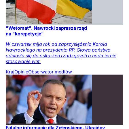
"Wetomat". Nawrocki zaprasza rząd
na "korepetycje"
W czwartek mija rok od zaprzysiężenia Karola
Nawrockiego na prezydenta RP. Głowa państwa
odniosła się do oskarżeń rządzących o nadmiernie
stosowanie wet.
Kraj
Opinie
Obserwator mediów
Fatalne informacje dla Zełenskiego. Ukraińcy