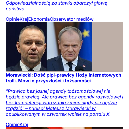
Odpowiedzialnością za stawki obarczył głowę
państwa.
Opinie
Kraj
Ekonomia
Obserwator mediów
Morawiecki: Dość pipi-prawicy i loży internetowych
trolli. Mówi o przyszłości i tożsamości
"Prawica bez jasnej agendy tożsamościowej nie
będzie prawicą. Ale prawica bez agendy rozwojowej i
bez kompetencji wdrażania zmian nigdy nie będzie
rządzić" – napisał Mateusz Morawiecki w
opublikowanym w czwartek wpisie na portalu X.
Opinie
Kraj