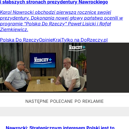
i słabszych stronach prezydentury Nawrockiego
Karol Nawrocki obchodzi pierwszą rocznicę swojej
prezydentury. Dokonania nowej głowy państwa ocenili w
programie "Polska Do Rzeczy" Paweł Lisicki i Rafał
Ziemkiewicz.
Polska Do Rzeczy
Opinie
Kraj
Tylko na DoRzeczy.pl
Nawrocki: Strategicznym interesem Polski jest to,