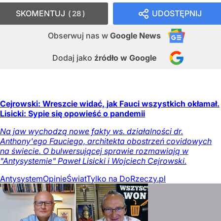
SKOMENTUJ
UDOSTĘPNIJ
28
Obserwuj nas
w
Google News
Dodaj jako
źródło w Google
Cejrowski: Wreszcie widać, jak Fauci wszystkich okłamał.
Lisicki: Sypie się opowieść o pandemii
Na jaw wychodzą nowe fakty ws. działalności dr.
Anthony'ego Fauciego, architekta obostrzeń covidowych
na świecie. O bulwersującej sprawie rozmawiają w
"Antysystemie" Paweł Lisicki i Wojciech Cejrowski.
Antysystem
Opinie
Świat
Tylko na DoRzeczy.pl