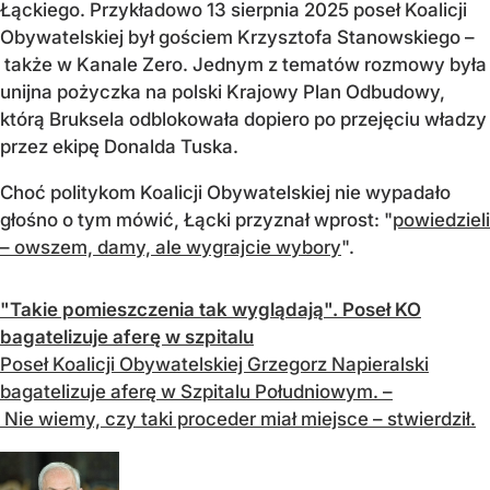
Łąckiego. Przykładowo 13 sierpnia 2025 poseł Koalicji
Obywatelskiej był gościem Krzysztofa Stanowskiego –
także w Kanale Zero. Jednym z tematów rozmowy była
unijna pożyczka na polski Krajowy Plan Odbudowy,
którą Bruksela odblokowała dopiero po przejęciu władzy
przez ekipę Donalda Tuska.
Choć politykom Koalicji Obywatelskiej nie wypadało
głośno o tym mówić, Łącki przyznał wprost: "
powiedzieli
– owszem, damy, ale wygrajcie wybory
".
"Takie pomieszczenia tak wyglądają". Poseł KO
bagatelizuje aferę w szpitalu
Poseł Koalicji Obywatelskiej Grzegorz Napieralski
bagatelizuje aferę w Szpitalu Południowym. –
Nie wiemy, czy taki proceder miał miejsce – stwierdził.