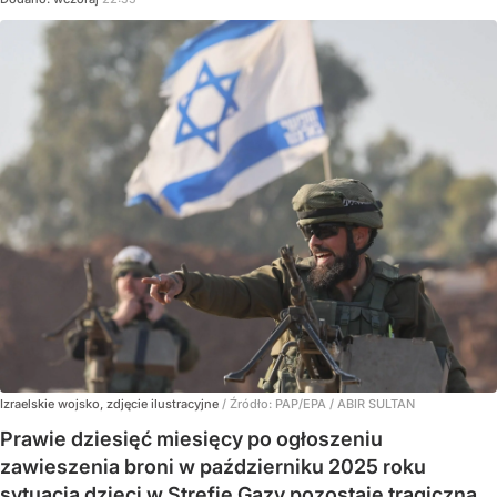
Izraelskie wojsko, zdjęcie ilustracyjne
/ Źródło:
PAP/EPA
/
ABIR SULTAN
Prawie dziesięć miesięcy po ogłoszeniu
zawieszenia broni w październiku 2025 roku
sytuacja dzieci w Strefie Gazy pozostaje tragiczna.