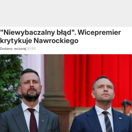
"Niewybaczalny błąd". Wicepremier
krytykuje Nawrockiego
Dodano:
wczoraj
21:55