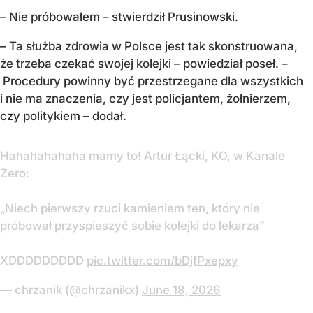
– Nie próbowałem – stwierdził Prusinowski.
– Ta służba zdrowia w Polsce jest tak skonstruowana,
że trzeba czekać swojej kolejki – powiedział poseł. –
Procedury powinny być przestrzegane dla wszystkich
i nie ma znaczenia, czy jest policjantem, żołnierzem,
czy politykiem – dodał.
Hahahahahaha mamy to! Artur Łącki, KO, w Kanale
Zero:
„Niech pierwszy rzuci kamieniem ten, który nie
próbował przyspieszyć sobie kolejki do lekarza”
XDDDDDDDDD
pic.twitter.com/bDjfPxepxy
— chrzanik (@chrzanikx)
June 18, 2026