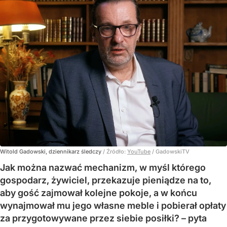
Witold Gadowski, dziennikarz śledczy
/ Źródło:
YouTube
/
GadowskiTV
Jak można nazwać mechanizm, w myśl którego
gospodarz, żywiciel, przekazuje pieniądze na to,
aby gość zajmował kolejne pokoje, a w końcu
wynajmował mu jego własne meble i pobierał opłaty
za przygotowywane przez siebie posiłki? – pyta