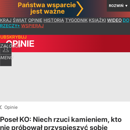
ROZWIŃ
▼
KRAJ
ŚWIAT
OPINIE
HISTORIA
TYGODNIK
KSIĄŻKI
WIDEO
DO
RZECZY+
WSPIERAJ
SUBSKRYBUJ
OPINIE
ZALOGUJ
MENU
Opinie
Poseł KO: Niech rzuci kamieniem, kto
nie próbował przyspieszyć sobie