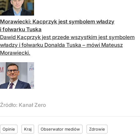
Morawiecki: Kacprzyk jest symbolem władzy
i folwarku Tuska
Dawid Kacprzyk jest przede wszystkim jest symbolem
władzy i folwarku Donalda Tuska – mówi Mateusz
Morawiecki.
Źródło:
Kanał Zero
Opinie
Kraj
Obserwator mediów
Zdrowie