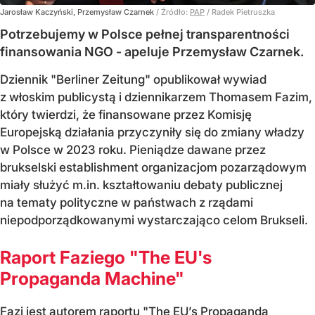
Jarosław Kaczyński, Przemysław Czarnek
/ Źródło:
PAP
/
Radek Pietruszka
Potrzebujemy w Polsce pełnej transparentności
finansowania NGO - apeluje Przemysław Czarnek.
Dziennik "Berliner Zeitung" opublikował wywiad
z włoskim publicystą i dziennikarzem Thomasem Fazim,
który twierdzi, że finansowane przez Komisję
Europejską działania przyczyniły się do zmiany władzy
w Polsce w 2023 roku. Pieniądze dawane przez
brukselski establishment organizacjom pozarządowym
miały służyć m.in. kształtowaniu debaty publicznej
na tematy polityczne w państwach z rządami
niepodporządkowanymi wystarczająco celom Brukseli.
Raport Faziego "The EU's
Propaganda Machine"
Fazi jest autorem raportu "The EU’s Propaganda