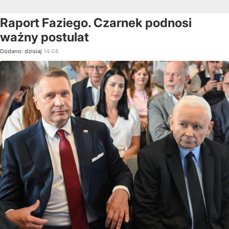
Raport Faziego. Czarnek podnosi
ważny postulat
Dodano:
dzisiaj
14:04