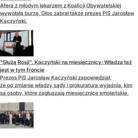
Afera z młodym lekarzem z Koalicji Obywatelskiej
wywołała burzę. Głos zabrał także prezes PiS Jarosław
Kaczyński.
"Służą Rosji". Kaczyński na miesięcznicy: Władza też
jest w tym froncie
Prezes PiS Jarosław Kaczyński zapowiedział,
że po zmianie władzy sądy i prokuratura wyjaśnią, kim
są osoby, które zagłuszają miesięcznice smoleńskie.