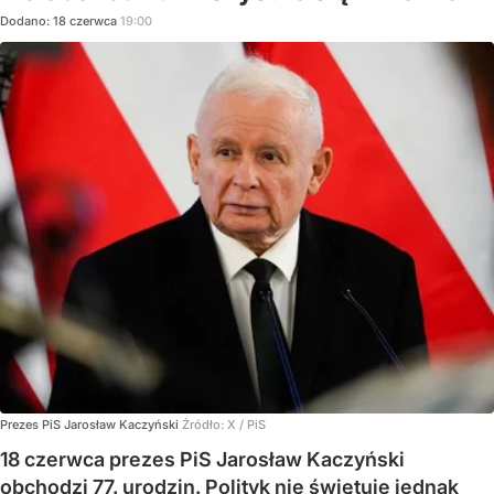
Dodano:
18
czerwca
19:00
Prezes PiS Jarosław Kaczyński
Źródło:
X
/
PiS
18 czerwca prezes PiS Jarosław Kaczyński
obchodzi 77. urodzin. Polityk nie świętuje jednak