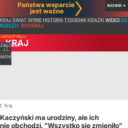
ROZWIŃ
▼
KRAJ
ŚWIAT
OPINIE
HISTORIA
TYGODNIK
KSIĄŻKI
WIDEO
DO
RZECZY+
WSPIERAJ
SUBSKRYBUJ
KRAJ
ZALOGUJ
MENU
Kraj
Kaczyński ma urodziny, ale ich
nie obchodzi. "Wszystko się zmieniło"