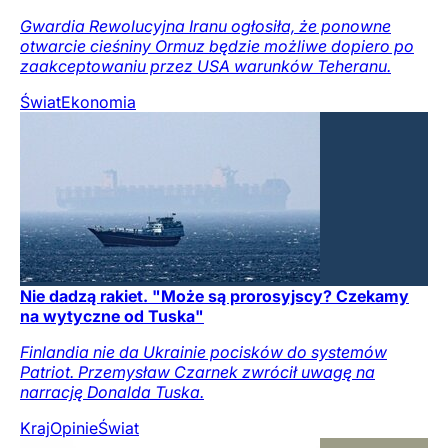
Gwardia Rewolucyjna Iranu ogłosiła, że ponowne
otwarcie cieśniny Ormuz będzie możliwe dopiero po
zaakceptowaniu przez USA warunków Teheranu.
Świat
Ekonomia
Nie dadzą rakiet. "Może są prorosyjscy? Czekamy
na wytyczne od Tuska"
Finlandia nie da Ukrainie pocisków do systemów
Patriot. Przemysław Czarnek zwrócił uwagę na
narrację Donalda Tuska.
Kraj
Opinie
Świat