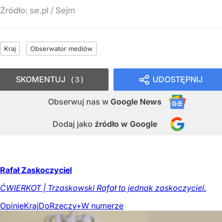
Źródło:
se.pl
/
Sejm
Kraj
Obserwator mediów
SKOMENTUJ
UDOSTĘPNIJ
3
Obserwuj nas
w
Google News
Dodaj jako
źródło w Google
Rafał Zaskoczyciel
ĆWIERKOT | Trzaskowski Rafał to jednak zaskoczyciel.
Opinie
Kraj
DoRzeczy+
W numerze