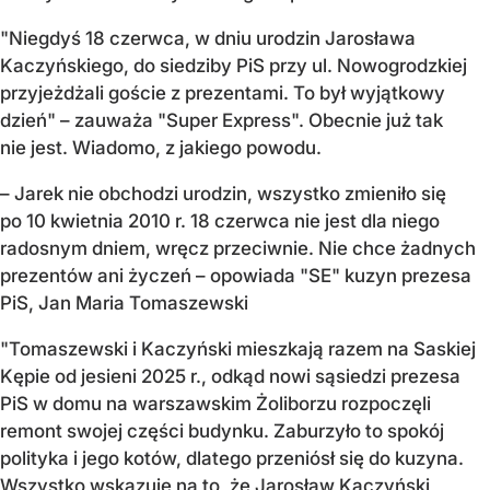
"Niegdyś 18 czerwca, w dniu urodzin Jarosława
Kaczyńskiego, do siedziby PiS przy ul. Nowogrodzkiej
przyjeżdżali goście z prezentami. To był wyjątkowy
dzień" – zauważa "Super Express". Obecnie już tak
nie jest. Wiadomo, z jakiego powodu.
– Jarek nie obchodzi urodzin, wszystko zmieniło się
po 10 kwietnia 2010 r. 18 czerwca nie jest dla niego
radosnym dniem, wręcz przeciwnie. Nie chce żadnych
prezentów ani życzeń – opowiada "SE" kuzyn prezesa
PiS, Jan Maria Tomaszewski
"Tomaszewski i Kaczyński mieszkają razem na Saskiej
Kępie od jesieni 2025 r., odkąd nowi sąsiedzi prezesa
PiS w domu na warszawskim Żoliborzu rozpoczęli
remont swojej części budynku. Zaburzyło to spokój
polityka i jego kotów, dlatego przeniósł się do kuzyna.
Wszystko wskazuje na to, że Jarosław Kaczyński