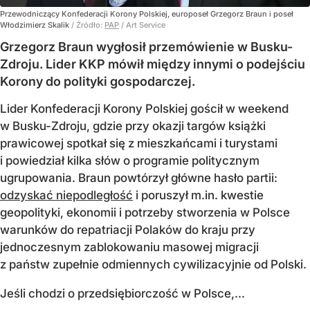
Przewodniczący Konfederacji Korony Polskiej, europoseł Grzegorz Braun i poseł
Włodzimierz Skalik
/ Źródło:
PAP
/
Art Service
Grzegorz Braun wygłosił przemówienie w Busku-
Zdroju. Lider KKP mówił między innymi o podejściu
Korony do polityki gospodarczej.
Lider Konfederacji Korony Polskiej gościł w weekend
w Busku-Zdroju, gdzie przy okazji targów książki
prawicowej spotkał się z mieszkańcami i turystami
i powiedział kilka słów o programie politycznym
ugrupowania. Braun powtórzył główne hasło partii:
odzyskać niepodległość
i poruszył m.in. kwestie
geopolityki, ekonomii i potrzeby stworzenia w Polsce
warunków do repatriacji Polaków do kraju przy
jednoczesnym zablokowaniu masowej migracji
z państw zupełnie odmiennych cywilizacyjnie od Polski.
Jeśli chodzi o przedsiębiorczość w Polsce,...