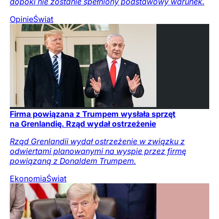
dopóki nie zostanie spełniony podstawowy warunek.
Opinie
Świat
Firma powiązana z Trumpem wysłała sprzęt
na Grenlandię. Rząd wydał ostrzeżenie
Rząd Grenlandii wydał ostrzeżenie w związku z
odwiertami planowanymi na wyspie przez firmę
powiązaną z Donaldem Trumpem.
Ekonomia
Świat