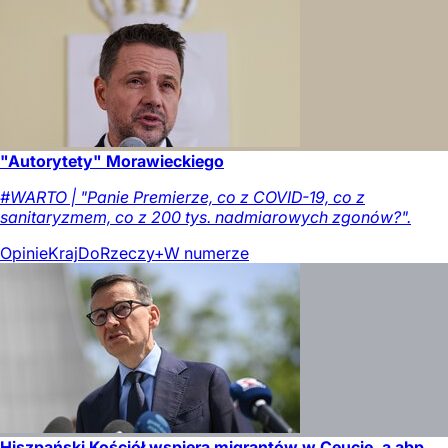
"Autorytety" Morawieckiego
#WARTO | "Panie Premierze, co z COVID-19, co z
sanitaryzmem, co z 200 tys. nadmiarowych zgonów?".
Opinie
Kraj
DoRzeczy+
W numerze
Hiszpański Kościół wspiera migrantów w Ceucie, a abp