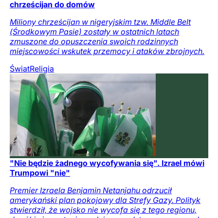
chrześcijan do domów
Miliony chrześcijan w nigeryjskim tzw. Middle Belt
(Środkowym Pasie) zostały w ostatnich latach
zmuszone do opuszczenia swoich rodzinnych
miejscowości wskutek przemocy i ataków zbrojnych.
Świat
Religia
"Nie będzie żadnego wycofywania się". Izrael mówi
Trumpowi "nie"
Premier Izraela Benjamin Netanjahu odrzucił
amerykański plan pokojowy dla Strefy Gazy. Polityk
stwierdził, że wojsko nie wycofa się z tego regionu,