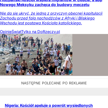
Nowego Meksyku zachęca do budowy meczetu
Nie da się ukryć, że jedną z przyczyn obecnej kapitulacji
Zachodu przed falą nachodźców z Afryki i Bliskiego
Wschodu jest postawa Kościoła katolickiego.
Opinie
Świat
Tylko na DoRzeczy.pl
Nigeria: Kościół apeluje o powrót wysiedlonych