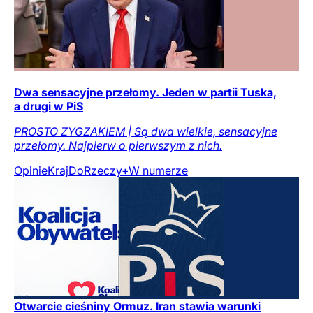
Dwa sensacyjne przełomy. Jeden w partii Tuska,
a drugi w PiS
PROSTO ZYGZAKIEM | Są dwa wielkie, sensacyjne
przełomy. Najpierw o pierwszym z nich.
Opinie
Kraj
DoRzeczy+
W numerze
Otwarcie cieśniny Ormuz. Iran stawia warunki