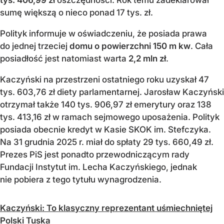
sumę większą o nieco ponad 17 tys. zł.
Polityk informuje w oświadczeniu, że posiada prawa
do jednej trzeciej
domu o powierzchni 150 m kw
. Cała
posiadłość jest natomiast warta
2,2 mln zł
.
Kaczyński na przestrzeni ostatniego roku uzyskał 47
tys. 603,76 zł diety parlamentarnej. Jarosław Kaczyński
otrzymał także 140 tys. 906,97 zł emerytury oraz 138
tys. 413,16 zł w ramach sejmowego uposażenia. Polityk
posiada obecnie kredyt w Kasie SKOK im. Stefczyka.
Na 31 grudnia 2025 r. miał do spłaty 29 tys. 660,49 zł.
Prezes PiS jest ponadto przewodniczącym rady
Fundacji Instytut im. Lecha Kaczyńskiego, jednak
nie pobiera z tego tytułu wynagrodzenia.
Kaczyński: To klasyczny reprezentant uśmiechniętej
Polski Tuska