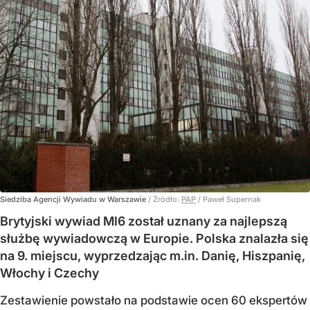
Siedziba Agencji Wywiadu w Warszawie
/ Źródło:
PAP
/
Paweł Supernak
Brytyjski wywiad MI6 został uznany za najlepszą
służbę wywiadowczą w Europie. Polska znalazła się
na 9. miejscu, wyprzedzając m.in. Danię, Hiszpanię,
Włochy i Czechy
Zestawienie powstało na podstawie ocen 60 ekspertów