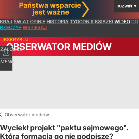
ROZWIŃ
▼
KRAJ
ŚWIAT
OPINIE
HISTORIA
TYGODNIK
KSIĄŻKI
WIDEO
DO
RZECZY+
WSPIERAJ
SUBSKRYBUJ
OBSERWATOR MEDIÓW
ZALOGUJ
MENU
Obserwator mediów
Wyciekł projekt "paktu sejmowego".
Która formacja go nie podpisze?