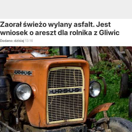
Zaorał świeżo wylany asfalt. Jest
wniosek o areszt dla rolnika z Gliwic
Dodano:
dzisiaj
13:16