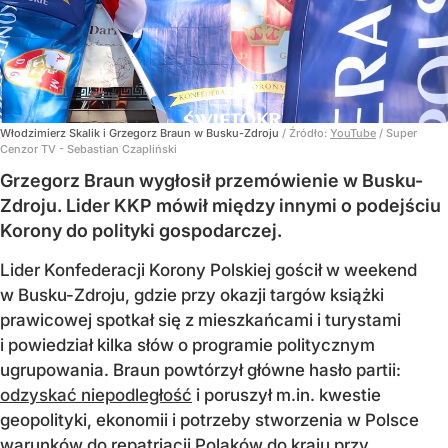
Włodzimierz Skalik i Grzegorz Braun w Busku-Zdroju
/ Źródło:
YouTube
/
Super
Cenzor TV - Sebastian Czapliński
Grzegorz Braun wygłosił przemówienie w Busku-
Zdroju. Lider KKP mówił między innymi o podejściu
Korony do polityki gospodarczej.
Lider Konfederacji Korony Polskiej gościł w weekend
w Busku-Zdroju, gdzie przy okazji targów książki
prawicowej spotkał się z mieszkańcami i turystami
i powiedział kilka słów o programie politycznym
ugrupowania. Braun powtórzył główne hasło partii:
odzyskać niepodległość
i poruszył m.in. kwestie
geopolityki, ekonomii i potrzeby stworzenia w Polsce
warunków do repatriacji Polaków do kraju przy