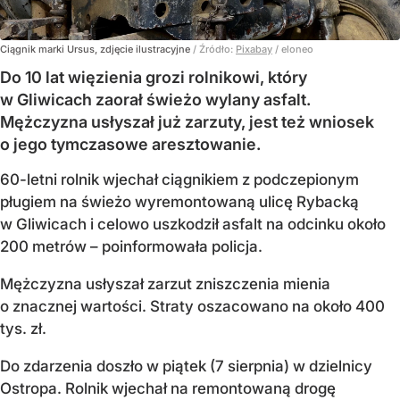
Ciągnik marki Ursus, zdjęcie ilustracyjne
/ Źródło:
Pixabay
/
eloneo
Do 10 lat więzienia grozi rolnikowi, który
w Gliwicach zaorał świeżo wylany asfalt.
Mężczyzna usłyszał już zarzuty, jest też wniosek
o jego tymczasowe aresztowanie.
60-letni rolnik wjechał ciągnikiem z podczepionym
pługiem na świeżo wyremontowaną ulicę Rybacką
w Gliwicach i celowo uszkodził asfalt na odcinku około
200 metrów – poinformowała policja.
Mężczyzna usłyszał zarzut zniszczenia mienia
o znacznej wartości. Straty oszacowano na około 400
tys. zł.
Do zdarzenia doszło w piątek (7 sierpnia) w dzielnicy
Ostropa. Rolnik wjechał na remontowaną drogę