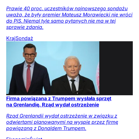
Prawie 40 proc. uczestników najnowszego sondażu
uważa, że były premier Mateusz Morawiecki nie wróci
do PiS. Niemal tyle samo pytanych nie ma w tej
sprawie zdania.
Kraj
Sondaż
Firma powiązana z Trumpem wysłała sprzęt
na Grenlandię. Rząd wydał ostrzeżenie
Rząd Grenlandii wydał ostrzeżenie w związku z
odwiertami planowanymi na wyspie przez firmę
powiązaną z Donaldem Trumpem.