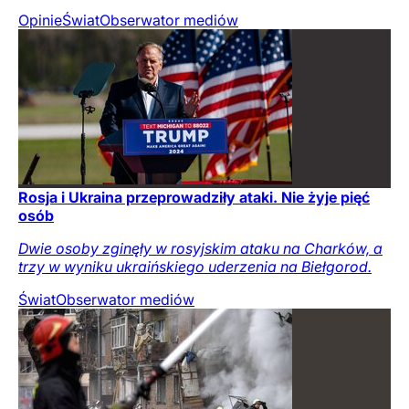
Opinie
Świat
Obserwator mediów
Rosja i Ukraina przeprowadziły ataki. Nie żyje pięć
osób
Dwie osoby zginęły w rosyjskim ataku na Charków, a
trzy w wyniku ukraińskiego uderzenia na Biełgorod.
Świat
Obserwator mediów