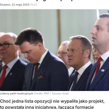
Dodano:
22
maja
2023
19:22
Liderzy partii koalicyjnych
Źródło:
PAP
/
Tomasz Gzell
Choć jedna lista opozycji nie wypaliła jako projekt,
to powstała inna inicjatywa, łącząca formacje