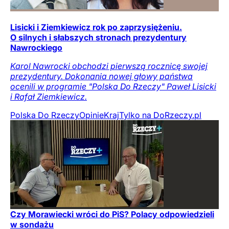
Lisicki i Ziemkiewicz rok po zaprzysiężeniu.
O silnych i słabszych stronach prezydentury
Nawrockiego
Karol Nawrocki obchodzi pierwszą rocznicę swojej
prezydentury. Dokonania nowej głowy państwa
ocenili w programie "Polska Do Rzeczy" Paweł Lisicki
i Rafał Ziemkiewicz.
Polska Do Rzeczy
Opinie
Kraj
Tylko na DoRzeczy.pl
Czy Morawiecki wróci do PiS? Polacy odpowiedzieli
w sondażu