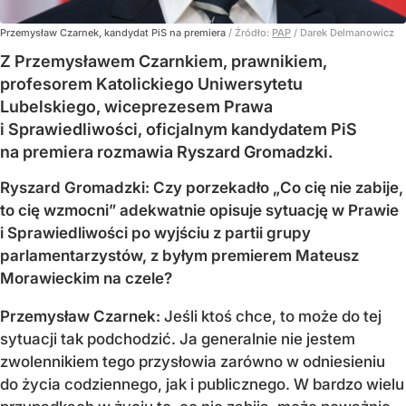
Przemysław Czarnek, kandydat PiS na premiera
/ Źródło:
PAP
/
Darek Delmanowicz
Z Przemysławem Czarnkiem, prawnikiem,
profesorem Katolickiego Uniwersytetu
Lubelskiego, wiceprezesem Prawa
i Sprawiedliwości, oficjalnym kandydatem PiS
na premiera rozmawia Ryszard Gromadzki.
Ryszard Gromadzki: Czy porzekadło „Co cię nie zabije,
to cię wzmocni” adekwatnie opisuje sytuację w Prawie
i Sprawiedliwości po wyjściu z partii grupy
parlamentarzystów, z byłym premierem Mateusz
Morawieckim na czele?
Przemysław Czarnek:
Jeśli ktoś chce, to może do tej
sytuacji tak podchodzić. Ja generalnie nie jestem
zwolennikiem tego przysłowia zarówno w odniesieniu
do życia codziennego, jak i publicznego. W bardzo wielu