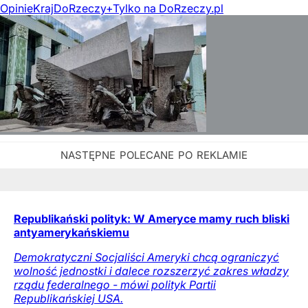
Opinie
Kraj
DoRzeczy+
Tylko na DoRzeczy.pl
Republikański polityk: W Ameryce mamy ruch bliski
antyamerykańskiemu
Demokratyczni Socjaliści Ameryki chcą ograniczyć
wolność jednostki i dalece rozszerzyć zakres władzy
rządu federalnego - mówi polityk Partii
Republikańskiej USA.