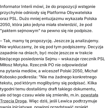
Informator Interii mówi, że do propozycji wstępnie
przychylnie odniosły się Platforma Obywatelska
oraz PSL. Dużo mniej entuzjazmu wykazała Polska
2050, która jako jedyna miała stwierdzić, że pod
"paktem sejmowym" na pewno się nie podpisze.
– Tak, mamy tę propozycję. Jeszcze ją analizujemy.
Nie wykluczamy, że się pod tym podpiszemy. Decyzja
zapadnie na dniach, być może jeszcze w trakcie
bieżącego posiedzenia Sejmu – wskazuje rzecznik PSL
Miłosz Motyka. Rzecznik PO nie odpowiedział
na pytania mediów, a wiceszef Polski 2050, Michał
Kobosko podkreśla: "Nie ma żadnego konkretnego
tekstu, pod którym moglibyśmy się podpisać. Kilka
tygodni temu dostaliśmy draft takiego dokumentu,
ale od tego czasu wiele się zmieniło, m.in.
powstała
Trzecia Droga
. Więc dziś, jeśli Lewica podtrzymuje
swoją inicjatywę, powinni przedstawić projekt