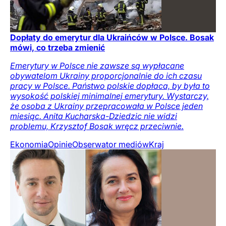
Dopłaty do emerytur dla Ukraińców w Polsce. Bosak
mówi, co trzeba zmienić
Emerytury w Polsce nie zawsze są wypłacane
obywatelom Ukrainy proporcjonalnie do ich czasu
pracy w Polsce. Państwo polskie dopłaca, by była to
wysokość polskiej minimalnej emerytury. Wystarczy,
że osoba z Ukrainy przepracowała w Polsce jeden
miesiąc. Anita Kucharska-Dziedzic nie widzi
problemu, Krzysztof Bosak wręcz przeciwnie.
Ekonomia
Opinie
Obserwator mediów
Kraj