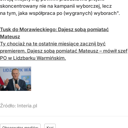
skoncentrowany nie na kampanii wyborczej, lecz
na tym, jaka współpraca po (wygranych) wyborach".
Tusk do Morawieckiego: Dajesz sobą pomiatać
Mateusz
Ty chociaż na te ostatnie miesiące zacznij być
premierem. Dajesz sobą pomiatać Mateusz – mówił szef
PO w Lidzbarku Warmińskim.
Źródło:
Interia.pl
Obserwator mediów
Kraj