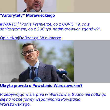
"Autorytety" Morawieckiego
#WARTO | "Panie Premierze, co z COVID-19, co z
sanitaryzmem, co z 200 tys. nadmiarowych zgonów?".
Opinie
Kraj
DoRzeczy+
W numerze
Ukryta prawda o Powstaniu Warszawskim?
Przebywając w sierpniu w Warszawie, trudno nie natknąć
się na różne formy wspominania Powstania
Warszawskiego.