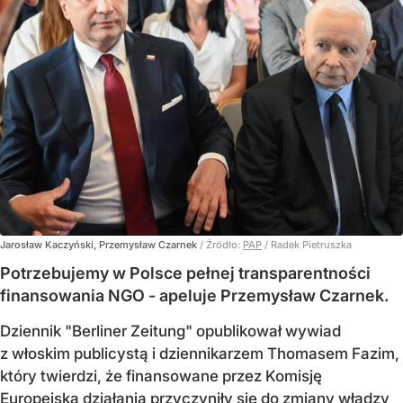
Jarosław Kaczyński, Przemysław Czarnek
/ Źródło:
PAP
/
Radek Pietruszka
Potrzebujemy w Polsce pełnej transparentności
finansowania NGO - apeluje Przemysław Czarnek.
Dziennik "Berliner Zeitung" opublikował wywiad
z włoskim publicystą i dziennikarzem Thomasem Fazim,
który twierdzi, że finansowane przez Komisję
Europejską działania przyczyniły się do zmiany władzy