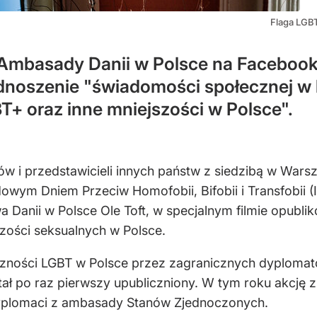
Flaga LGBT
 Ambasady Danii w Polsce na Facebooku
odnoszenie "świadomości społecznej w
+ oraz inne mniejszości w Polsce".
w i przedstawicieli innych państw z siedzibą w Wars
wym Dniem Przeciw Homofobii, Bifobii i Transfobii (
twa Danii w Polsce Ole Toft, w specjalnym filmie opu
zości seksualnych w Polsce.
eczności LGBT w Polsce przez zagranicznych dyploma
ostał po raz pierwszy upubliczniony. W tym roku akc
dyplomaci z ambasady Stanów Zjednoczonych.