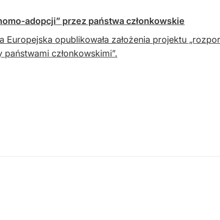
„homo-adopcji” przez państwa członkowskie
a Europejska opublikowała założenia projektu „rozpo
 państwami członkowskimi”.