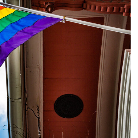
. "Wszyscy boją się cokolwiek powiedzieć"
 płacić raty