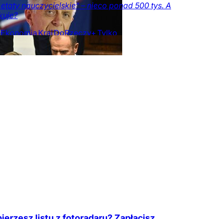
 etaty nauczycielskie" – nieco ponad 500 tys. A
akuje?
Ekonomia
Kraj
DoRzeczy+
Tylko
zeczy.pl
ierzesz listu z fotoradaru? Zapłacisz