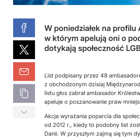
W poniedziałek na profilu
w którym apelują oni o p
dotykają społeczność LGBT
List podpisany przez 48 ambasadoró
z obchodzonym dzisiaj Międzynarodo
listu głos zabrał ambasador Króles
apeluje o poszanowanie praw mniejs
Akcja wyrażania poparcia dla społ
od 2012 r., kiedy to podobny list z
Danii. W przyszłym zajmą się tym 