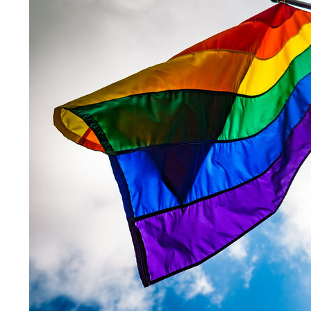
Belka o "propagandzie PiS" ws. przyjęcia euro
42
Wielka zmiana dla frankowiczów. Mogą przestać
3
Rafał Zaskoczyciel
7