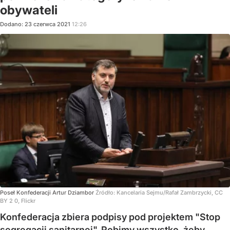
obywateli
Dodano:
23
czerwca
2021
12:26
Poseł Konfederacji Artur Dziambor
Źródło:
Kancelaria Sejmu/Rafał Zambrzycki, CC
BY 2 0, Flickr
Konfederacja zbiera podpisy pod projektem "Stop
segregacji sanitarnej". Robimy wszystko, żeby