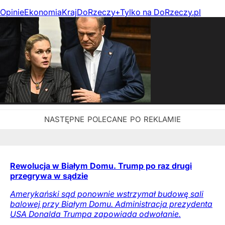
Opinie
Ekonomia
Kraj
DoRzeczy+
Tylko na DoRzeczy.pl
Rewolucja w Białym Domu. Trump po raz drugi
przegrywa w sądzie
Amerykański sąd ponownie wstrzymał budowę sali
balowej przy Białym Domu. Administracja prezydenta
USA Donalda Trumpa zapowiada odwołanie.