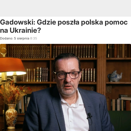
Gadowski: Gdzie poszła polska pomoc
na Ukrainie?
Dodano:
5
sierpnia
8:35