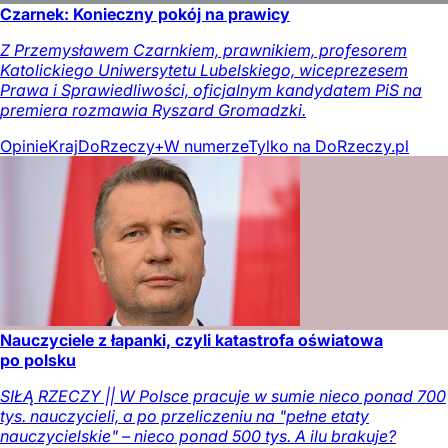
Czarnek: Konieczny pokój na prawicy
Z Przemysławem Czarnkiem, prawnikiem, profesorem
Katolickiego Uniwersytetu Lubelskiego, wiceprezesem
Prawa i Sprawiedliwości, oficjalnym kandydatem PiS na
premiera rozmawia Ryszard Gromadzki.
Opinie
Kraj
DoRzeczy+
W numerze
Tylko na DoRzeczy.pl
Nauczyciele z łapanki, czyli katastrofa oświatowa
po polsku
SIŁĄ RZECZY || W Polsce pracuje w sumie nieco ponad 700
tys. nauczycieli, a po przeliczeniu na "pełne etaty
nauczycielskie" – nieco ponad 500 tys. A ilu brakuje?