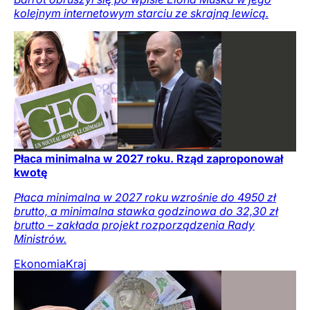
kolejnym internetowym starciu ze skrajną lewicą.
Płaca minimalna w 2027 roku. Rząd zaproponował
kwotę
Płaca minimalna w 2027 roku wzrośnie do 4950 zł
brutto, a minimalna stawka godzinowa do 32,30 zł
brutto – zakłada projekt rozporządzenia Rady
Ministrów.
Ekonomia
Kraj