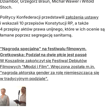
Dziambor, Grzegorz Braun, Michał Wawer i Witold
Stoch.
Politycy Konfederacji przedstawili
założenia ustawy
i wskazali 10 przepisów Konstytucji RP, a także
4 przepisy aktów prawa unijnego, które w ich ocenie są
łamane poprzez segregację sanitarną.
"Nagroda specjalna" na festiwalu filmowym.
Gretkowska: Podział na dwie płcie jest passé
W Koszalinie zakończył się Festiwal Debiutów
Filmowych "Młodzi i Film". Wręczona została m.in.
"nagroda aktorska gender za rolę niemieszczącą się
w tradycyjnym podziale".