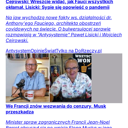
Cejrowski: Wreszcie widać, jak Fauci wszystkich
okłamał. Lisicki: Sypie się opowieść o pandemii
Na jaw wychodzą nowe fakty ws. działalności dr.
Anthony'ego Fauciego, architekta obostrzeń
covidowych na świecie. O bulwersującej sprawie
rozmawiają w "Antysystemie" Paweł Lisicki i Wojciech
Cejrowski.
Antysystem
Opinie
Świat
Tylko na DoRzeczy.pl
We Francji znów wezwania do cenzury. Musk
przeszkadza
Minister spraw zagranicznych Francji Jean-Noel
Barrot obruszył się po wpisie Elona Muska w jego