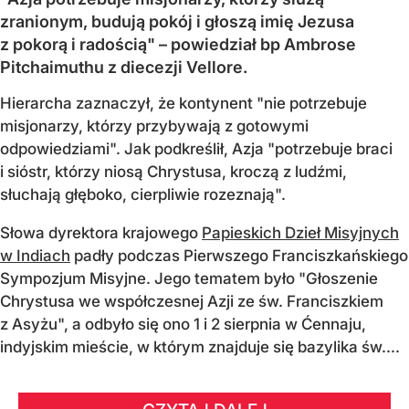
zranionym, budują pokój i głoszą imię Jezusa
z pokorą i radością" – powiedział bp Ambrose
Pitchaimuthu z diecezji Vellore.
Hierarcha zaznaczył, że kontynent "nie potrzebuje
misjonarzy, którzy przybywają z gotowymi
odpowiedziami". Jak podkreślił, Azja "potrzebuje braci
i sióstr, którzy niosą Chrystusa, kroczą z ludźmi,
słuchają głęboko, cierpliwie rozeznają".
Słowa dyrektora krajowego
Papieskich Dzieł Misyjnych
w Indiach
padły podczas Pierwszego Franciszkańskiego
Sympozjum Misyjne. Jego tematem było "Głoszenie
Chrystusa we współczesnej Azji ze św. Franciszkiem
z Asyżu", a odbyło się ono 1 i 2 sierpnia w Ćennaju,
indyjskim mieście, w którym znajduje się bazylika św....