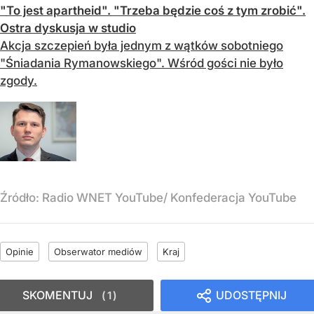
"To jest apartheid". "Trzeba będzie coś z tym zrobić".
Ostra dyskusja w studio
Akcja szczepień była jednym z wątków sobotniego
"Śniadania Rymanowskiego". Wśród gości nie było
zgody.
Źródło:
Radio WNET YouTube/ Konfederacja YouTube
Opinie
Obserwator mediów
Kraj
SKOMENTUJ
UDOSTĘPNIJ
1