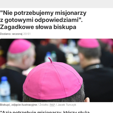
"Nie potrzebujemy misjonarzy
z gotowymi odpowiedziami".
Zagadkowe słowa biskupa
Dodano:
wczoraj
20:51
Biskupi, zdjęcie ilustracyjne
/ Źródło:
PAP
/
Jacek Turczyk
"Azja potrzebuje misjonarzy, którzy służą