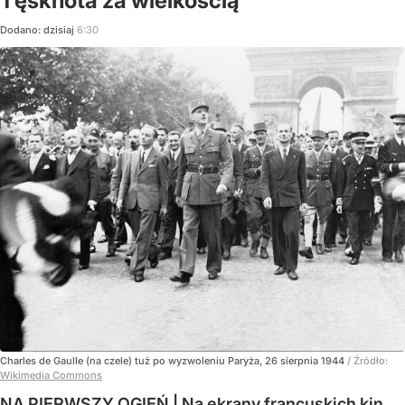
Tęsknota za wielkością
Dodano:
dzisiaj
6:30
Charles de Gaulle (na czele) tuż po wyzwoleniu Paryża, 26 sierpnia 1944
/ Źródło:
Wikimedia Commons
NA PIERWSZY OGIEŃ | Na ekrany francuskich kin