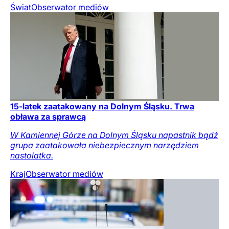
Świat
Obserwator mediów
15-latek zaatakowany na Dolnym Śląsku. Trwa
obława za sprawcą
W Kamiennej Górze na Dolnym Śląsku napastnik bądź
grupa zaatakowała niebezpiecznym narzędziem
nastolatka.
Kraj
Obserwator mediów