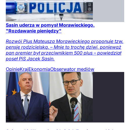
Sasin uderza w pomysł Morawieckiego.
"Rozdawanie pieniędzy"
Rozwój Plus Mateusza Morawieckiego proponuje tzw.
pensję rodzicielską. – Mnie to trochę dziwi, ponieważ
pan premier był przeciwnikiem 500 plus – powiedział
poseł PiS Jacek Sasin.
Opinie
Kraj
Ekonomia
Obserwator mediów