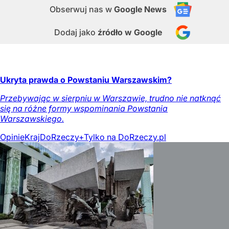
Obserwuj nas
w
Google News
Dodaj jako
źródło w Google
Ukryta prawda o Powstaniu Warszawskim?
Przebywając w sierpniu w Warszawie, trudno nie natknąć
się na różne formy wspominania Powstania
Warszawskiego.
Opinie
Kraj
DoRzeczy+
Tylko na DoRzeczy.pl