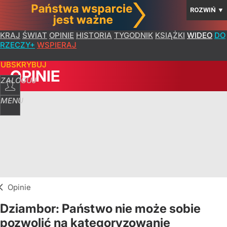
ROZWIŃ
▼
KRAJ
ŚWIAT
OPINIE
HISTORIA
TYGODNIK
KSIĄŻKI
WIDEO
DO
RZECZY+
WSPIERAJ
SUBSKRYBUJ
OPINIE
ZALOGUJ
MENU
Opinie
Dziambor: Państwo nie może sobie
pozwolić na kategoryzowanie