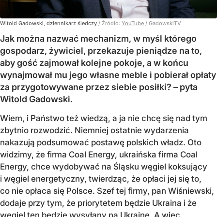
Witold Gadowski, dziennikarz śledczy
/ Źródło:
YouTube
/
GadowskiTV
Jak można nazwać mechanizm, w myśl którego
gospodarz, żywiciel, przekazuje pieniądze na to,
aby gość zajmował kolejne pokoje, a w końcu
wynajmował mu jego własne meble i pobierał opłaty
za przygotowywane przez siebie posiłki? – pyta
Witold Gadowski.
Wiem, i Państwo też wiedzą, a ja nie chcę się nad tym
zbytnio rozwodzić. Niemniej ostatnie wydarzenia
nakazują podsumować postawę polskich władz. Oto
widzimy, że firma Coal Energy, ukraińska firma Coal
Energy, chce wydobywać na Śląsku węgiel koksujący
i węgiel energetyczny, twierdząc, że opłaci jej się to,
co nie opłaca się Polsce. Szef tej firmy, pan Wiśniewski,
dodaje przy tym, że priorytetem będzie Ukraina i że
węgiel ten będzie wysyłany na Ukrainę. A więc