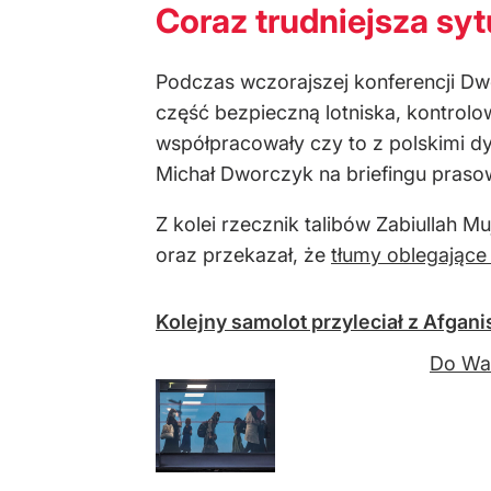
Coraz trudniejsza syt
Podczas wczorajszej konferencji Dw
część bezpieczną lotniska, kontrolo
współpracowały czy to z polskimi dyp
Michał Dworczyk na briefingu pra
Z kolei rzecznik talibów Zabiullah 
oraz przekazał, że
tłumy oblegające
Kolejny samolot przyleciał z Afgani
Do War