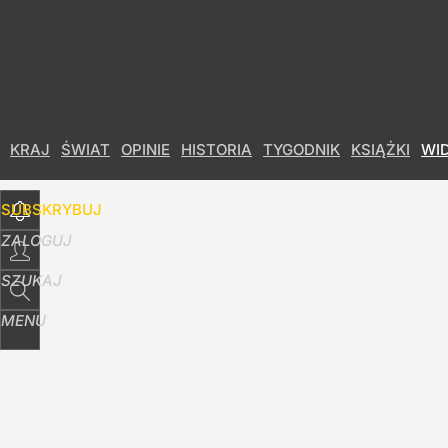
Udostępnij
2
Skomentuj
KRAJ
ŚWIAT
OPINIE
HISTORIA
TYGODNIK
KSIĄŻKI
WI
SUBSKRYBUJ
ZALOGUJ
SZUKAJ
MENU