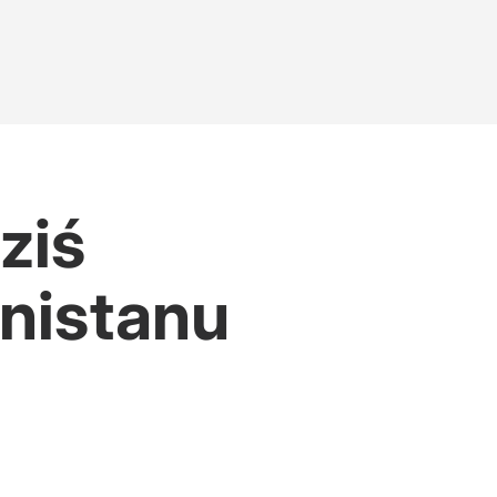
ziś
anistanu