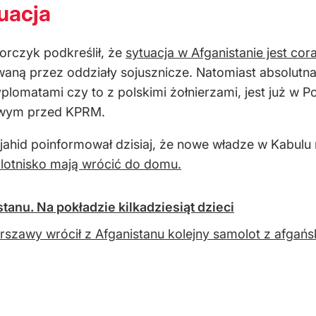
uacja
orczyk podkreślił, że
sytuacja w Afganistanie jest cora
waną przez oddziały sojusznicze. Natomiast absolutn
lomatami czy to z polskimi żołnierzami, jest już w Po
sowym przed KPRM.
Mujahid poinformował dzisiaj, że nowe władze w Kabu
 lotnisko mają wrócić do domu.
stanu. Na pokładzie kilkadziesiąt dzieci
szawy wrócił z Afganistanu kolejny samolot z afgańsk