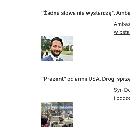
"Żadne słowa nie wystarczą". Amba
Ambasa
w osta
"Prezent" od armii USA. Drogi sprz
Syn Do
i pozo