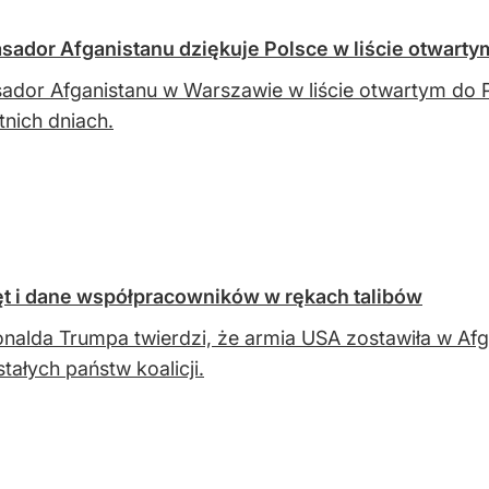
sador Afganistanu dziękuje Polsce w liście otwarty
dor Afganistanu w Warszawie w liście otwartym do
tnich dniach.
ęt i dane współpracowników w rękach talibów
nalda Trumpa twierdzi, że armia USA zostawiła w Af
stałych państw koalicji.