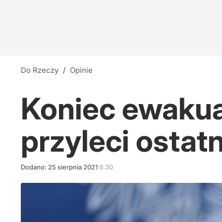
Do Rzeczy
/
Opinie
Koniec ewakua
przyleci ostat
Dodano:
25
sierpnia
2021
9:30