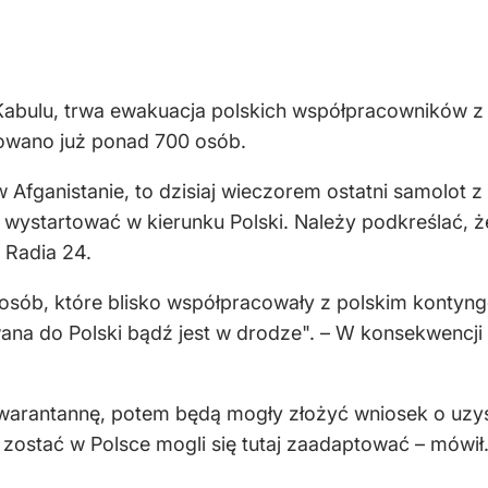
w Kabulu, trwa ewakuacja polskich współpracowników z
towano już ponad 700 osób.
ji w Afganistanie, to dzisiaj wieczorem ostatni samol
wystartować w kierunku Polski. Należy podkreślać, ż
 Radia 24.
 osób, które blisko współpracowały z polskim konty
na do Polski bądź jest w drodze". – W konsekwencji d
warantannę, potem będą mogły złożyć wniosek o uzysk
 zostać w Polsce mogli się tutaj zaadaptować – mówił