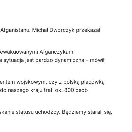
 Afganistanu. Michał Dworczyk przekazał
ot z ewakuowanymi Afgańczykami
e sytuacja jest bardzo dynamiczna – mówił
ngentem wojskowym, czy z polską placówką
o naszego kraju trafi ok. 800 osób
anie statusu uchodźcy. Będziemy starali się,
.