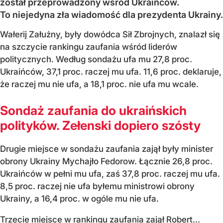
został przeprowadzony wśród Ukraińców.
To niejedyna zła wiadomość dla prezydenta Ukrainy.
Wałerij Załużny, były dowódca Sił Zbrojnych, znalazł się
na szczycie rankingu zaufania wśród liderów
politycznych. Według sondażu ufa mu 27,8 proc.
Ukraińców, 37,1 proc. raczej mu ufa. 11,6 proc. deklaruje,
że raczej mu nie ufa, a 18,1 proc. nie ufa mu wcale.
Sondaż zaufania do ukraińskich
polityków. Zełenski dopiero szósty
Drugie miejsce w sondażu zaufania zajął były minister
obrony Ukrainy Mychajło Fedorow. Łącznie 26,8 proc.
Ukraińców w pełni mu ufa, zaś 37,8 proc. raczej mu ufa.
8,5 proc. raczej nie ufa byłemu ministrowi obrony
Ukrainy, a 16,4 proc. w ogóle mu nie ufa.
Trzecie miejsce w rankingu zaufania zajął Robert...