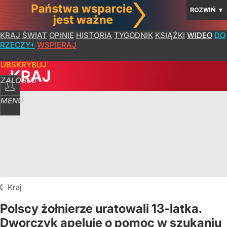
ROZWIŃ
▼
KRAJ
ŚWIAT
OPINIE
HISTORIA
TYGODNIK
KSIĄŻKI
WIDEO
DO
RZECZY+
WSPIERAJ
SUBSKRYBUJ
KRAJ
ZALOGUJ
MENU
Kraj
Polscy żołnierze uratowali 13-latka.
Dworczyk apeluje o pomoc w szukaniu