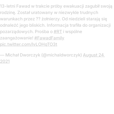
13-letni Fawad w trakcie próby ewakuacji zagubił swoją
rodzinę. Został uratowany w niezwykle trudnych
warunkach przez ?? żołnierzy. Od niedzieli starają się
odnaleźć jego bliskich. Informacja trafiła do organizacji
pozarządowych. Prośba o
#RT
i wspólne
zaangażowanie!
#FawadFamily
pic.twitter.com/lvLOHqTO3t
— Michał Dworczyk (@michaldworczyk)
August 24,
2021