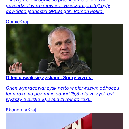
powiedział w rozmowie z "Rzeczpospolitą" były
dowódca jednostki GROM gen. Roman Polko.
Opinie
Kraj
Orlen chwali się zyskami. Spory wzrost
Orlen wypracował zysk netto w pierwszym półroczu
tego roku na poziomie ponad 15,8 mld zł. Zysk był
wyższy o blisko 10,2 mld zł rok do roku.
Ekonomia
Kraj