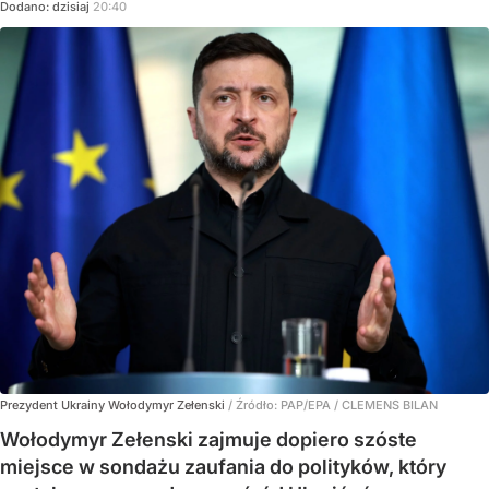
Dodano:
dzisiaj
20:40
Prezydent Ukrainy Wołodymyr Zełenski
/ Źródło:
PAP/EPA
/
CLEMENS BILAN
Wołodymyr Zełenski zajmuje dopiero szóste
miejsce w sondażu zaufania do polityków, który