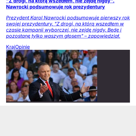
"Z drogi, na którą wszedłem, nie zejdę nigdy".
Nawrocki podsumowuje rok prezydentury
Prezydent Karol Nawrocki podsumowuje pierwszy rok
swojej prezydentury. "Z drogi, na którą wszedłem w
czasie kampanii wyborczej, nie zejdę nigdy. Będę i
pozostanę tylko waszym głosem" – zapowiedział.
Kraj
Opinie