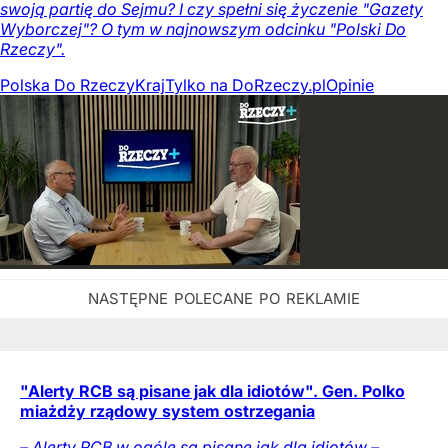
swoją partię do Sejmu? I czy spełni się życzenie "Gazety
Wyborczej"? O tym w najnowszym odcinku "Polski Do
Rzeczy".
Polska Do Rzeczy
Kraj
Tylko na DoRzeczy.pl
Opinie
"Alerty RCB są pisane jak dla idiotów". Gen. Polko
miażdży rządowy system ostrzegania
– Alerty RCB w ogóle są pisane jak dla idiotów –