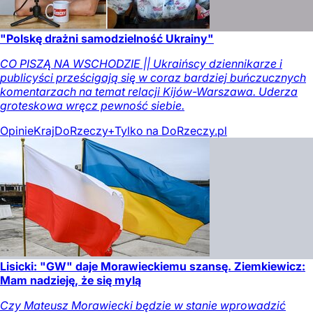
"Polskę drażni samodzielność Ukrainy"
CO PISZĄ NA WSCHODZIE || Ukraińscy dziennikarze i
publicyści prześcigają się w coraz bardziej buńczucznych
komentarzach na temat relacji Kijów-Warszawa. Uderza
groteskowa wręcz pewność siebie.
Opinie
Kraj
DoRzeczy+
Tylko na DoRzeczy.pl
Lisicki: "GW" daje Morawieckiemu szansę. Ziemkiewicz:
Mam nadzieję, że się mylą
Czy Mateusz Morawiecki będzie w stanie wprowadzić