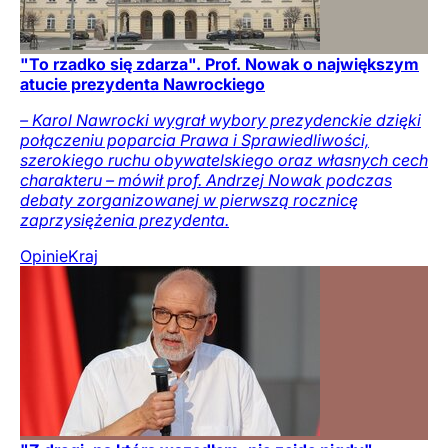
"To rzadko się zdarza". Prof. Nowak o największym
atucie prezydenta Nawrockiego
– Karol Nawrocki wygrał wybory prezydenckie dzięki
połączeniu poparcia Prawa i Sprawiedliwości,
szerokiego ruchu obywatelskiego oraz własnych cech
charakteru – mówił prof. Andrzej Nowak podczas
debaty zorganizowanej w pierwszą rocznicę
zaprzysiężenia prezydenta.
Opinie
Kraj