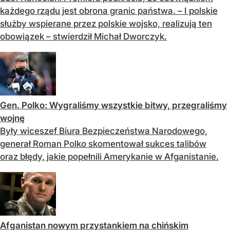
każdego rządu jest obrona granic państwa. – I polskie
służby wspierane przez polskie wojsko, realizują ten
obowiązek – stwierdził Michał Dworczyk.
Gen. Polko: Wygraliśmy wszystkie bitwy, przegraliśmy
wojnę
Były wiceszef Biura Bezpieczeństwa Narodowego,
generał Roman Polko skomentował sukces talibów
oraz błędy, jakie popełnili Amerykanie w Afganistanie.
Afganistan nowym przystankiem na chińskim