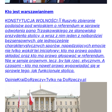
Kto jest warszawianinem
KONSTYTUCJA WOLNOŚCI || Ruszyło zbieranie
podpisów pod wnioskiem o referendum w sprawie
odwołania pana Trzaskowskiego ze stanowiska
prezydenta stolicy, a wraz z nim jeden z najbardziej
bezsensownych, ale jednocześnie
charakterystycznych sporów, napędzających emocje
nie tylko wokół tej inicjatywy: kto ma prawo podpis
składać oraz kto ma prawo głosować w referendum.
Nie w sensie prawnym, lecz, by tak rzec, etycznym. A
czasami – kto ma nawet prawo wypowiadać się w
sprawie tego, jak funkcjonuje stolica.
Opinie
Kraj
DoRzeczy+
Tylko na DoRzeczy.pl