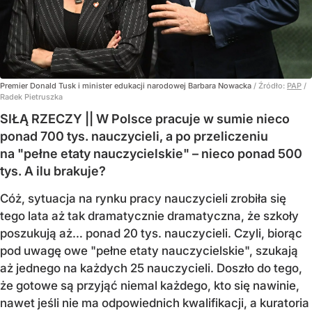
Premier Donald Tusk i minister edukacji narodowej Barbara Nowacka
/ Źródło:
PAP
/
Radek Pietruszka
SIŁĄ RZECZY || W Polsce pracuje w sumie nieco
ponad 700 tys. nauczycieli, a po przeliczeniu
na "pełne etaty nauczycielskie" – nieco ponad 500
tys. A ilu brakuje?
Cóż, sytuacja na rynku pracy nauczycieli zrobiła się
tego lata aż tak dramatycznie dramatyczna, że szkoły
poszukują aż… ponad 20 tys. nauczycieli. Czyli, biorąc
pod uwagę owe "pełne etaty nauczycielskie", szukają
aż jednego na każdych 25 nauczycieli. Doszło do tego,
że gotowe są przyjąć niemal każdego, kto się nawinie,
nawet jeśli nie ma odpowiednich kwalifikacji, a kuratoria