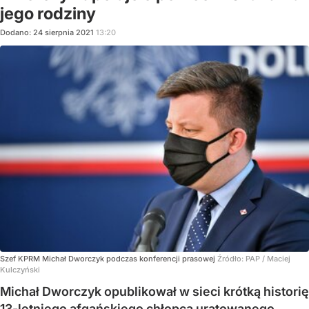
jego rodziny
Dodano:
24
sierpnia
2021
13:20
Szef KPRM Michał Dworczyk podczas konferencji prasowej
Źródło:
PAP
/
Maciej
Kulczyński
Michał Dworczyk opublikował w sieci krótką historię
13-letniego afgańskiego chłopca uratowanego