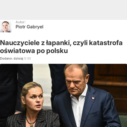
Autor:
Piotr Gabryel
Nauczyciele z łapanki, czyli katastrofa
oświatowa po polsku
Dodano:
dzisiaj
5:30