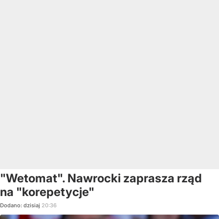
"Wetomat". Nawrocki zaprasza rząd
na "korepetycje"
Dodano:
dzisiaj
20:36