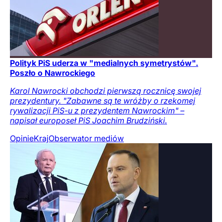
Polityk PiS uderza w "medialnych symetrystów".
Poszło o Nawrockiego
Karol Nawrocki obchodzi pierwszą rocznicę swojej
prezydentury. "Zabawne są te wróżby o rzekomej
rywalizacji PiS-u z prezydentem Nawrockim" –
napisał europoseł PiS Joachim Brudziński.
Opinie
Kraj
Obserwator mediów