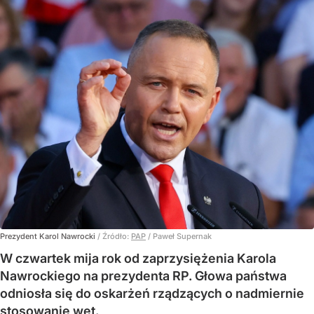
Prezydent Karol Nawrocki
/ Źródło:
PAP
/
Paweł Supernak
W czwartek mija rok od zaprzysiężenia Karola
Nawrockiego na prezydenta RP. Głowa państwa
odniosła się do oskarżeń rządzących o nadmiernie
stosowanie wet.