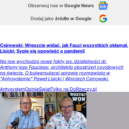
Obserwuj nas
w
Google News
Dodaj jako
źródło w Google
Cejrowski: Wreszcie widać, jak Fauci wszystkich okłamał.
Lisicki: Sypie się opowieść o pandemii
Na jaw wychodzą nowe fakty ws. działalności dr.
Anthony'ego Fauciego, architekta obostrzeń covidowych
na świecie. O bulwersującej sprawie rozmawiają w
"Antysystemie" Paweł Lisicki i Wojciech Cejrowski.
Antysystem
Opinie
Świat
Tylko na DoRzeczy.pl