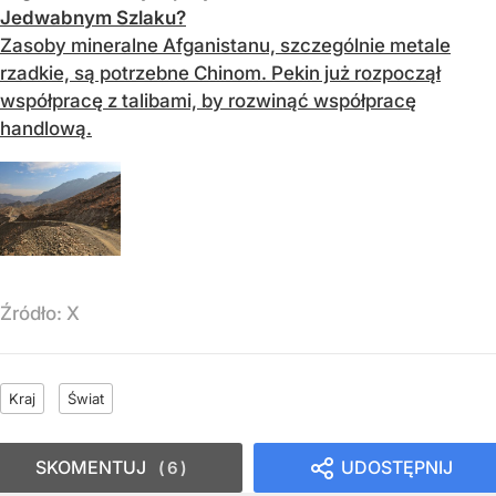
Jedwabnym Szlaku?
Zasoby mineralne Afganistanu, szczególnie metale
rzadkie, są potrzebne Chinom. Pekin już rozpoczął
współpracę z talibami, by rozwinąć współpracę
handlową.
Źródło:
X
Kraj
Świat
SKOMENTUJ
UDOSTĘPNIJ
6