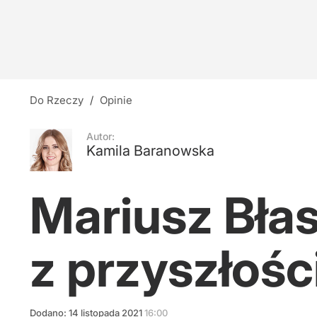
Nauczyciele z łapanki, czyli katastrofa oświat
14
"Nie potrzebujemy misjonarzy z gotowymi odp
Do Rzeczy
/
Opinie
dodaj
Autor:
Kamila Baranowska
Czarnek: Konieczny pokój na prawicy
Mariusz Błas
9
z przyszłośc
Dodano:
14
listopada
2021
16:00