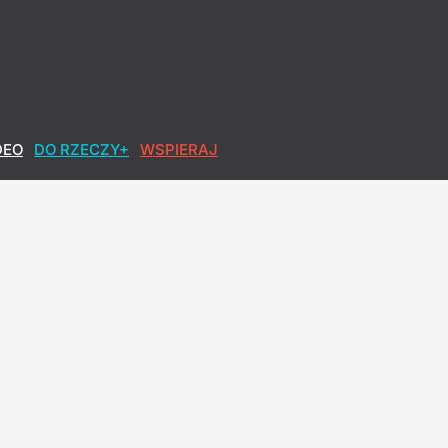
realizowałbym tego"
DEO
DO RZECZY+
WSPIERAJ
ź Morawieckiego