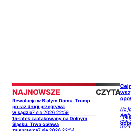
Cejr
NAJNOWSZE
CZYTAJ
wszy
opo
Rewolucja w Białym Domu. Trump
TAKŻE
po raz drugi przegrywa
Na j
w sądzie
7
sie
2026
22:59
Anth
"Ni
15-latek zaatakowany na Dolnym
covi
odp
Śląsku. Trwa obława
rozm
za sprawcą
7
sie
2026
22:54