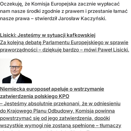
Oczekuję, że Komisja Europejska zacznie wypłacać
nam nasze środki zgodnie z prawem i przestanie łamać
nasze prawa – stwierdził Jarosław Kaczyński.
Lisicki: Jesteśmy w sytuacji kafkowskiej
Za kolejną debatę Parlamentu Europejskiego w sprawie
praworządności – dziękuję bardzo – mówi Paweł Lisicki.
Niemiecka europoseł apeluje o wstrzymanie
zatwierdzenia polskiego KPO
– Jesteśmy absolutnie przekonani, że w odniesieniu
do Krajowego Planu Odbudowy, Komisja powinna
powstrzymać się od jego zatwierdzenia, dopóki
wszystkie wymogi nie zostaną spełnione – tłumaczy