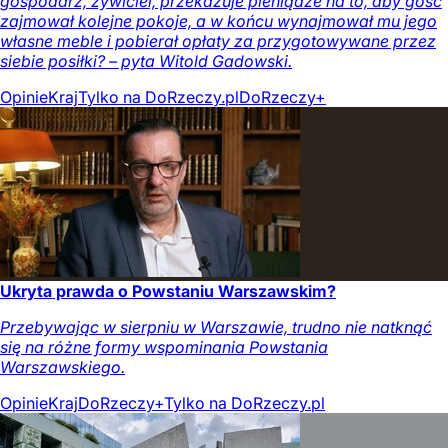
gospodarz, żywiciel, przekazuje pieniądze na to, aby gość
zajmował kolejne pokoje, a w końcu wynajmował mu jego
własne meble i pobierał opłaty za przygotowywane przez
siebie posiłki? – pyta Witold Gadowski.
Opinie
Kraj
Tylko na DoRzeczy.pl
DoRzeczy+
Ukryta prawda o Powstaniu Warszawskim?
Przebywając w sierpniu w Warszawie, trudno nie natknąć
się na różne formy wspominania Powstania
Warszawskiego.
Opinie
Kraj
DoRzeczy+
Tylko na DoRzeczy.pl