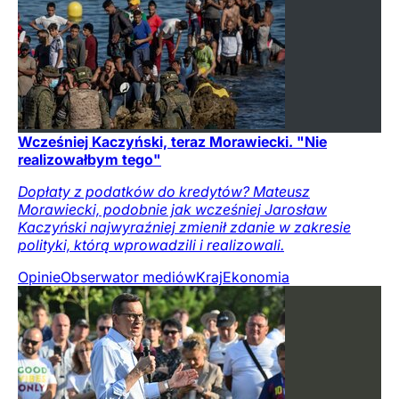
Wcześniej Kaczyński, teraz Morawiecki. "Nie
realizowałbym tego"
Dopłaty z podatków do kredytów? Mateusz
Morawiecki, podobnie jak wcześniej Jarosław
Kaczyński najwyraźniej zmienił zdanie w zakresie
polityki, którą wprowadzili i realizowali.
Opinie
Obserwator mediów
Kraj
Ekonomia