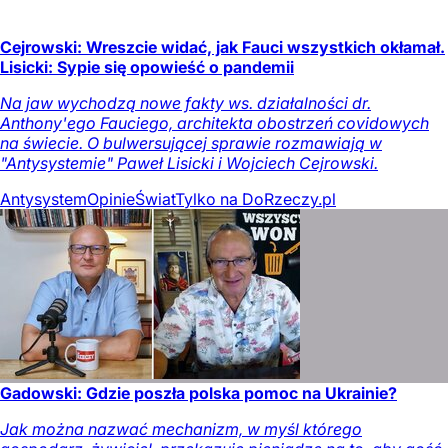
Cejrowski: Wreszcie widać, jak Fauci wszystkich okłamał.
Lisicki: Sypie się opowieść o pandemii
Na jaw wychodzą nowe fakty ws. działalności dr.
Anthony'ego Fauciego, architekta obostrzeń covidowych
na świecie. O bulwersującej sprawie rozmawiają w
"Antysystemie" Paweł Lisicki i Wojciech Cejrowski.
Antysystem
Opinie
Świat
Tylko na DoRzeczy.pl
Gadowski: Gdzie poszła polska pomoc na Ukrainie?
Jak można nazwać mechanizm, w myśl którego