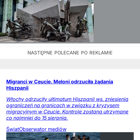
Migranci w Ceucie. Meloni odrzuciła żądania
Hiszpanii
Włochy odrzuciły ultimatum Hiszpanii ws. zniesienia
ograniczeń na granicach w związku z kryzysem
migracyjnym w Ceucie. Kontrole zostaną utrzymane
co najmniej do 15 sierpnia.
Świat
Obserwator mediów