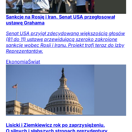
Sankcje na Rosję i Iran. Senat USA przegłosował
ustawę Grahama
Senat USA przyjął zdecydowaną większością głosów
(81 do 11) ustawę przewidującą szeroko zakrojone
sankcje wobec Rosji i Iranu. Projekt trafi teraz do Izby
Reprezentantów.
Ekonomia
Świat
Lisicki i Ziemkiewicz rok po zaprzysiężeniu.
O silnych i słabszych stronach prezydentury