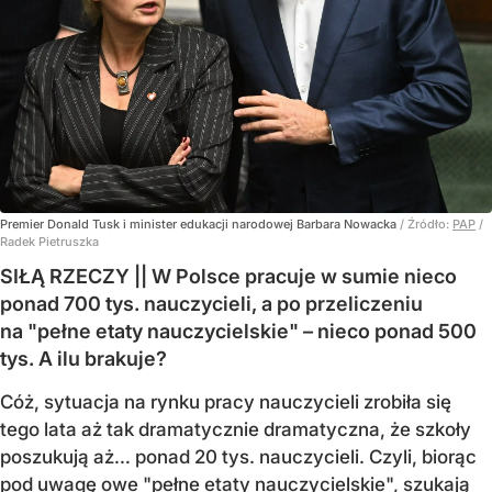
Premier Donald Tusk i minister edukacji narodowej Barbara Nowacka
/ Źródło:
PAP
/
Radek Pietruszka
SIŁĄ RZECZY || W Polsce pracuje w sumie nieco
ponad 700 tys. nauczycieli, a po przeliczeniu
na "pełne etaty nauczycielskie" – nieco ponad 500
tys. A ilu brakuje?
Cóż, sytuacja na rynku pracy nauczycieli zrobiła się
tego lata aż tak dramatycznie dramatyczna, że szkoły
poszukują aż… ponad 20 tys. nauczycieli. Czyli, biorąc
pod uwagę owe "pełne etaty nauczycielskie", szukają