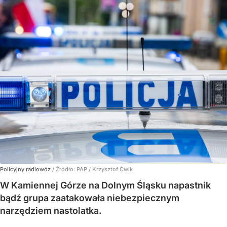
Policyjny radiowóz
/ Źródło:
PAP
/
Krzysztof Ćwik
W Kamiennej Górze na Dolnym Śląsku napastnik
bądź grupa zaatakowała niebezpiecznym
narzędziem nastolatka.