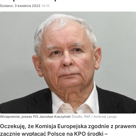
Dodano:
3
kwietnia
2022
14:10
Wicepremier, prezes PiS Jarosław Kaczyński
Źródło:
PAP
/
Andrzej Lange
Oczekuję, że Komisja Europejska zgodnie z prawem
zacznie wypłacać Polsce na KPO środki –