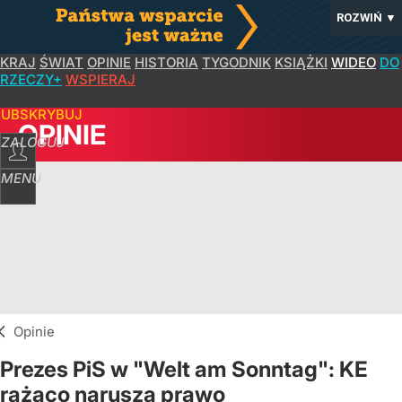
ROZWIŃ
▼
KRAJ
ŚWIAT
OPINIE
HISTORIA
TYGODNIK
KSIĄŻKI
WIDEO
DO
RZECZY+
WSPIERAJ
SUBSKRYBUJ
OPINIE
ZALOGUJ
MENU
Opinie
Prezes PiS w "Welt am Sonntag": KE
rażąco narusza prawo