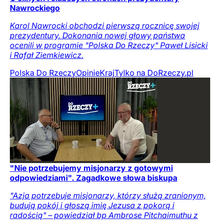
Nawrockiego
Karol Nawrocki obchodzi pierwszą rocznicę swojej
prezydentury. Dokonania nowej głowy państwa
ocenili w programie "Polska Do Rzeczy" Paweł Lisicki
i Rafał Ziemkiewicz.
Polska Do Rzeczy
Opinie
Kraj
Tylko na DoRzeczy.pl
"Nie potrzebujemy misjonarzy z gotowymi
odpowiedziami". Zagadkowe słowa biskupa
"Azja potrzebuje misjonarzy, którzy służą zranionym,
budują pokój i głoszą imię Jezusa z pokorą i
radością" – powiedział bp Ambrose Pitchaimuthu z