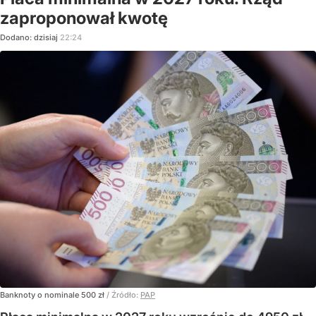
zaproponował kwotę
Dodano:
dzisiaj
22:24
Banknoty o nominale 500 zł
/ Źródło:
PAP