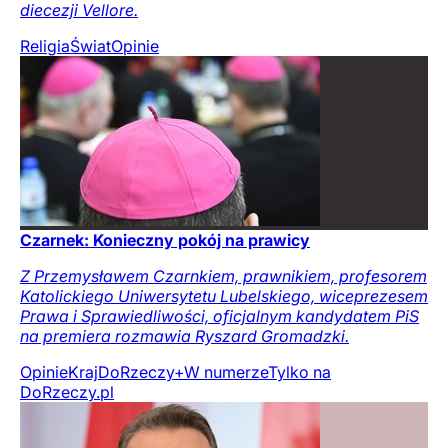
diecezji Vellore.
Religia
Świat
Opinie
Czarnek: Konieczny pokój na prawicy
Z Przemysławem Czarnkiem, prawnikiem, profesorem
Katolickiego Uniwersytetu Lubelskiego, wiceprezesem
Prawa i Sprawiedliwości, oficjalnym kandydatem PiS
na premiera rozmawia Ryszard Gromadzki.
Opinie
Kraj
DoRzeczy+
W numerze
Tylko na
DoRzeczy.pl