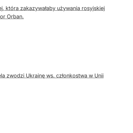
j, która zakazywałaby używania rosyjskiej
tor Orban.
ela zwodzi Ukrainę ws. członkostwa w Unii