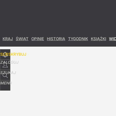
Udostępnij
3
Skomentuj
KRAJ
ŚWIAT
OPINIE
HISTORIA
TYGODNIK
KSIĄŻKI
WI
SUBSKRYBUJ
ZALOGUJ
SZUKAJ
MENU