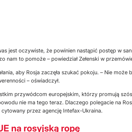
as jest oczywiste, że powinien nastąpić postęp w sa
zo nam to pomoże – powiedział Zełenski w przemówie
działania, aby Rosja zaczęła szukać pokoju. – Nie mo
uwerenności – oświadczył.
kim przywódcom europejskim, którzy promują szósty p
powodu nie ma tego teraz. Dlaczego polegacie na Rosji,
, cytowany przez agencję Intefax-Ukraina.
E na rosyjską ropę