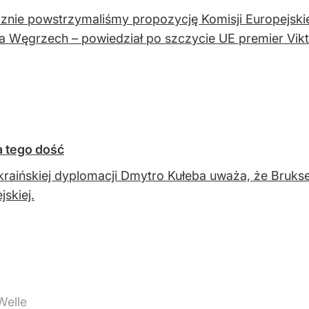
znie powstrzymaliśmy propozycję Komisji Europejskie
a Węgrzech – powiedział po szczycie UE premier Vik
a tego dość
kraińskiej dyplomacji Dmytro Kułeba uważa, że Bruks
jskiej.
Welle