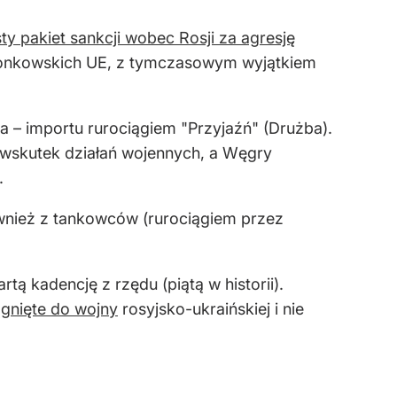
ty pakiet sankcji wobec Rosji za agresję
łonkowskich UE, z tymczasowym wyjątkiem
a – importu rurociągiem "Przyjaźń" (Drużba).
 wskutek działań wojennych, a Węgry
.
również z tankowców (rurociągiem przez
ą kadencję z rzędu (piątą w historii).
gnięte do wojny
rosyjsko-ukraińskiej i nie