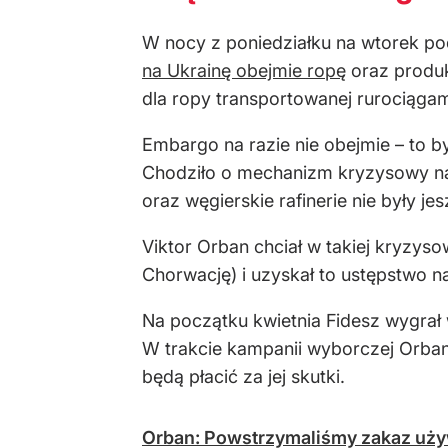
W nocy z poniedziałku na wtorek po
na Ukrainę obejmie ropę
oraz produk
dla ropy transportowanej rurociągam
Embargo na razie nie obejmie – to b
Chodziło o mechanizm kryzysowy na 
oraz węgierskie rafinerie nie były j
Viktor Orban chciał w takiej kryzys
Chorwację) i uzyskał to ustępstwo na
Na początku kwietnia Fidesz wygrał 
W trakcie kampanii wyborczej Orban 
będą płacić za jej skutki.
Orban: Powstrzymaliśmy zakaz uży