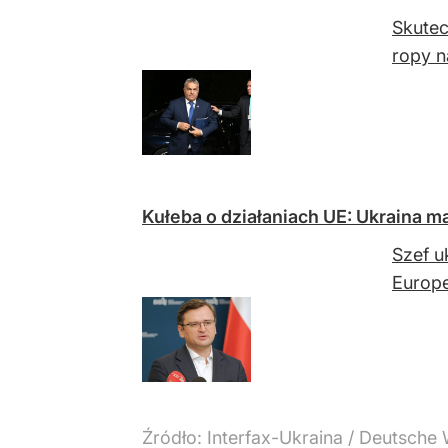
Skutec
ropy n
Kułeba o działaniach UE: Ukraina m
Szef u
Europe
Źródło:
Interfax-Ukraina / Deutsche 