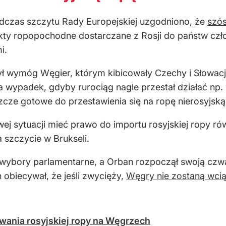
dczas szczytu Rady Europejskiej uzgodniono, że
szós
ty ropopochodne dostarczane z Rosji do państw cz
i.
ył wymóg Węgier, którym kibicowały Czechy i Słowacj
wypadek, gdyby rurociąg nagle przestał działać np.
eszcze gotowe do przestawienia się na ropę nierosyjską
owej sytuacji mieć prawo do importu rosyjskiej ropy 
 szczycie w Brukseli.
wybory parlamentarne, a Orban rozpoczął swoją czwart
obiecywał, że jeśli zwycięży,
Węgry nie zostaną wcią
wania rosyjskiej ropy na Węgrzech