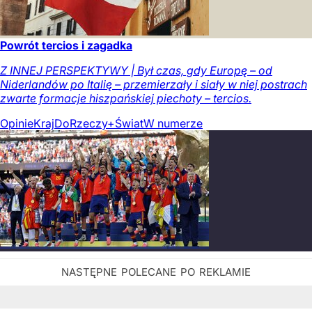
Powrót tercios i zagadka
Z INNEJ PERSPEKTYWY | Był czas, gdy Europę – od
Niderlandów po Italię – przemierzały i siały w niej postrach
zwarte formacje hiszpańskiej piechoty – tercios.
Opinie
Kraj
DoRzeczy+
Świat
W numerze