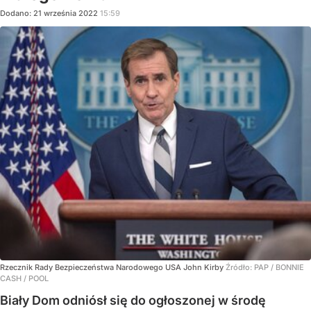
Dodano:
21
września
2022
15:59
Rzecznik Rady Bezpieczeństwa Narodowego USA John Kirby
Źródło:
PAP
/
BONNIE
CASH / POOL
Biały Dom odniósł się do ogłoszonej w środę