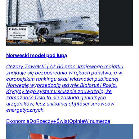
Norweski model pod lupą
Cezary Zawalski | Aż 60 proc. krajowego majątku
znajduje się bezpośrednio w rękach państwa, a w
europejskim rankingu skali własności publicznej
Norwegię wyprzedzają jedynie Białoruś i Rosja.
Krytycy tego systemu słusznie zauważają, że
zamożność Oslo to nie zasługa genialnych
urzędników, lecz unikalnej obfitości surowców
energetycznych.
Ekonomia
DoRzeczy+
Świat
Opinie
W numerze