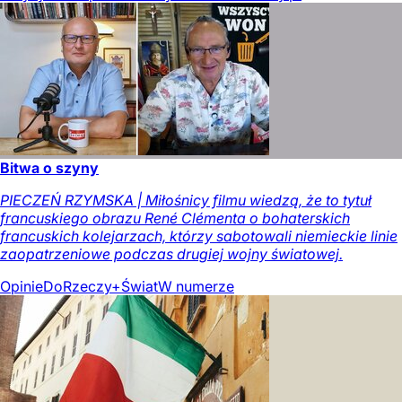
Bitwa o szyny
PIECZEŃ RZYMSKA | Miłośnicy filmu wiedzą, że to tytuł
francuskiego obrazu René Clémenta o bohaterskich
francuskich kolejarzach, którzy sabotowali niemieckie linie
zaopatrzeniowe podczas drugiej wojny światowej.
Opinie
DoRzeczy+
Świat
W numerze