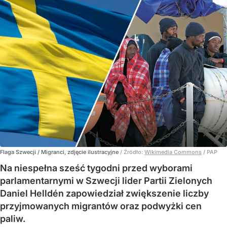
Flaga Szwecji / Migranci, zdjęcie ilustracyjne
/ Źródło:
Wikimedia Commons
/
PAP
Na niespełna sześć tygodni przed wyborami
parlamentarnymi w Szwecji lider Partii Zielonych
Daniel Helldén zapowiedział zwiększenie liczby
przyjmowanych migrantów oraz podwyżki cen
paliw.