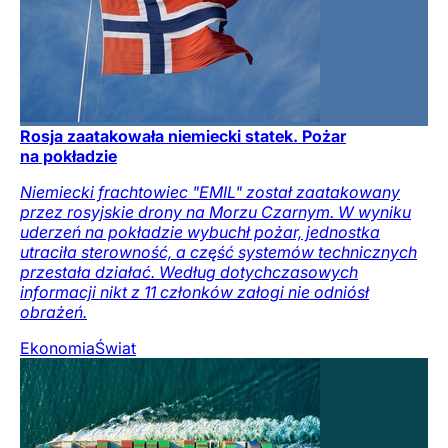
Rosja zaatakowała niemiecki statek. Pożar
na pokładzie
Niemiecki frachtowiec "EMIL" został zaatakowany
przez rosyjskie drony na Morzu Czarnym. W wyniku
uderzeń na pokładzie wybuchł pożar, jednostka
utraciła sterowność, a część systemów technicznych
przestała działać. Według dotychczasowych
informacji nikt z 11 członków załogi nie odniósł
obrażeń.
Ekonomia
Świat