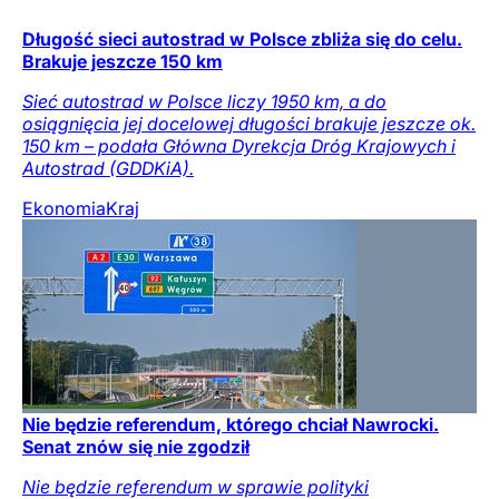
Długość sieci autostrad w Polsce zbliża się do celu.
Brakuje jeszcze 150 km
Sieć autostrad w Polsce liczy 1950 km, a do
osiągnięcia jej docelowej długości brakuje jeszcze ok.
150 km – podała Główna Dyrekcja Dróg Krajowych i
Autostrad (GDDKiA).
Ekonomia
Kraj
Nie będzie referendum, którego chciał Nawrocki.
Senat znów się nie zgodził
Nie będzie referendum w sprawie polityki