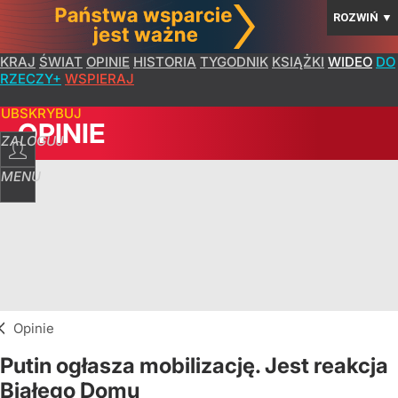
ROZWIŃ
▼
KRAJ
ŚWIAT
OPINIE
HISTORIA
TYGODNIK
KSIĄŻKI
WIDEO
DO
RZECZY+
WSPIERAJ
SUBSKRYBUJ
OPINIE
ZALOGUJ
MENU
Opinie
Putin ogłasza mobilizację. Jest reakcja
Białego Domu