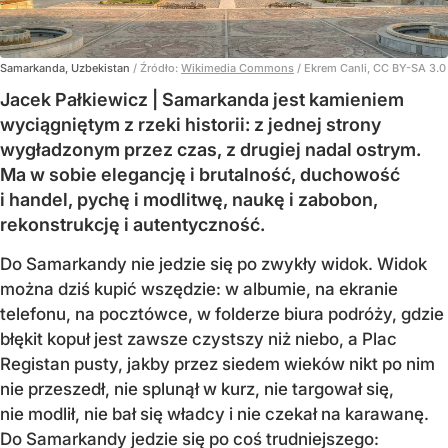
Samarkanda, Uzbekistan
/ Źródło:
Wikimedia Commons
/
Ekrem Canli, CC BY-SA 3.0
Jacek Pałkiewicz | Samarkanda jest kamieniem
wyciągniętym z rzeki historii: z jednej strony
wygładzonym przez czas, z drugiej nadal ostrym.
Ma w sobie elegancję i brutalność, duchowość
i handel, pychę i modlitwę, naukę i zabobon,
rekonstrukcję i autentyczność.
Do Samarkandy nie jedzie się po zwykły widok. Widok
można dziś kupić wszędzie: w albumie, na ekranie
telefonu, na pocztówce, w folderze biura podróży, gdzie
błękit kopuł jest zawsze czystszy niż niebo, a Plac
Registan pusty, jakby przez siedem wieków nikt po nim
nie przeszedł, nie splunął w kurz, nie targował się,
nie modlił, nie bał się władcy i nie czekał na karawanę.
Do Samarkandy jedzie się po coś trudniejszego: