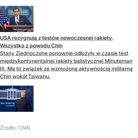
USA rezygnują z testów nowoczesnej rakiety.
Wszystko z powodu Chin
Stany Zjednoczone ponownie odłożyły w czasie test
międzykontynentalnej rakiety balistycznej Minuteman
III. Ma to związek ze wzmożoną aktywnością militarną
Chin wokół Tajwanu.
Źródło:
CNN