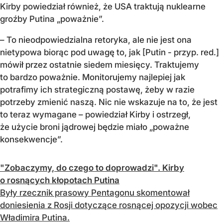
Kirby powiedział również, że USA traktują nuklearne
groźby Putina „poważnie”.
– To nieodpowiedzialna retoryka, ale nie jest ona
nietypowa biorąc pod uwagę to, jak [Putin - przyp. red.]
mówił przez ostatnie siedem miesięcy. Traktujemy
to bardzo poważnie. Monitorujemy najlepiej jak
potrafimy ich strategiczną postawę, żeby w razie
potrzeby zmienić naszą. Nic nie wskazuje na to, że jest
to teraz wymagane – powiedział Kirby i ostrzegł,
że użycie broni jądrowej będzie miało „poważne
konsekwencje”.
"Zobaczymy, do czego to doprowadzi". Kirby
o rosnących kłopotach Putina
Były rzecznik prasowy Pentagonu skomentował
doniesienia z Rosji dotyczące rosnącej opozycji wobec
Władimira Putina.