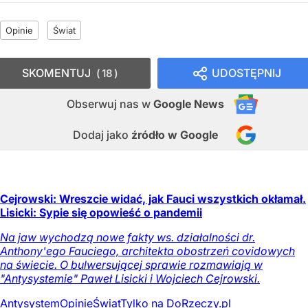
Opinie
Świat
SKOMENTUJ
UDOSTĘPNIJ
18
Obserwuj nas
w
Google News
Dodaj jako
źródło w Google
Cejrowski: Wreszcie widać, jak Fauci wszystkich okłamał.
Lisicki: Sypie się opowieść o pandemii
Na jaw wychodzą nowe fakty ws. działalności dr.
Anthony'ego Fauciego, architekta obostrzeń covidowych
na świecie. O bulwersującej sprawie rozmawiają w
"Antysystemie" Paweł Lisicki i Wojciech Cejrowski.
Antysystem
Opinie
Świat
Tylko na DoRzeczy.pl