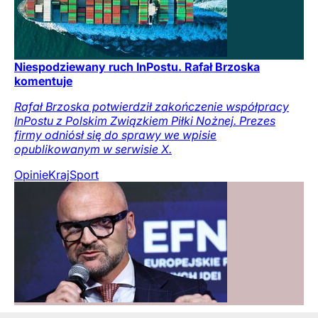
Niespodziewany ruch InPostu. Rafał Brzoska
komentuje
Rafał Brzoska potwierdził zakończenie współpracy
InPostu z Polskim Związkiem Piłki Nożnej. Prezes
firmy odniósł się do sprawy we wpisie
opublikowanym w serwisie X.
Opinie
Kraj
Sport