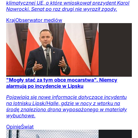
klimatycznej UE, o które wnioskował prezydent Karol
Nawrocki. Senat po raz drugi nie wyraził zgody.
Kraj
Obserwator mediów
"Mogły stać za tym obce mocarstwa". Niemcy
alarmują po incydencie w Lipsku
Pojawiają się nowe informacje dotyczące incydentu
na lotnisku Lipsk/Halle, gdzie w nocy z wtorku na
środę znaleziono drona wyposażonego w materiały
wybuchowe.
Opinie
Świat