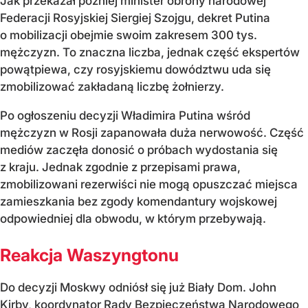
Jak przekazał później minister obrony narodowej
Federacji Rosyjskiej Siergiej Szojgu, dekret Putina
o mobilizacji obejmie swoim zakresem 300 tys.
mężczyzn. To znaczna liczba, jednak część ekspertów
powątpiewa, czy rosyjskiemu dowództwu uda się
zmobilizować zakładaną liczbę żołnierzy.
Po ogłoszeniu decyzji Władimira Putina wśród
mężczyzn w Rosji zapanowała duża nerwowość. Część
mediów zaczęła donosić o próbach wydostania się
z kraju. Jednak zgodnie z przepisami prawa,
zmobilizowani rezerwiści nie mogą opuszczać miejsca
zamieszkania bez zgody komendantury wojskowej
odpowiedniej dla obwodu, w którym przebywają.
Reakcja Waszyngtonu
Do decyzji Moskwy odniósł się już Biały Dom. John
Kirby, koordynator Rady Bezpieczeństwa Narodowego