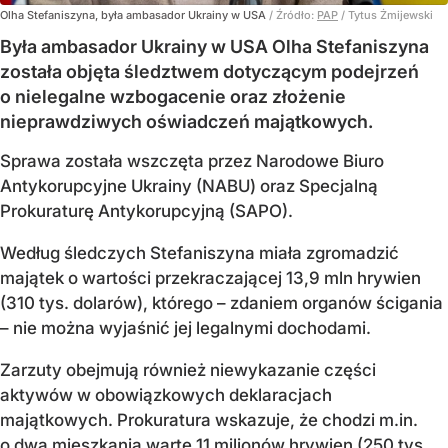
Olha Stefaniszyna, była ambasador Ukrainy w USA
/ Źródło:
PAP
/
Tytus Żmijewski
Była ambasador Ukrainy w USA Olha Stefaniszyna
została objęta śledztwem dotyczącym podejrzeń
o nielegalne wzbogacenie oraz złożenie
nieprawdziwych oświadczeń majątkowych.
Sprawa została wszczęta przez Narodowe Biuro
Antykorupcyjne Ukrainy (NABU) oraz Specjalną
Prokuraturę Antykorupcyjną (SAPO).
Według śledczych Stefaniszyna miała zgromadzić
majątek o wartości przekraczającej 13,9 mln hrywien
(310 tys. dolarów), którego – zdaniem organów ścigania
– nie można wyjaśnić jej legalnymi dochodami.
Zarzuty obejmują również niewykazanie części
aktywów w obowiązkowych deklaracjach
majątkowych. Prokuratura wskazuje, że chodzi m.in.
o dwa mieszkania warte 11 milionów hrywien (250 tys.