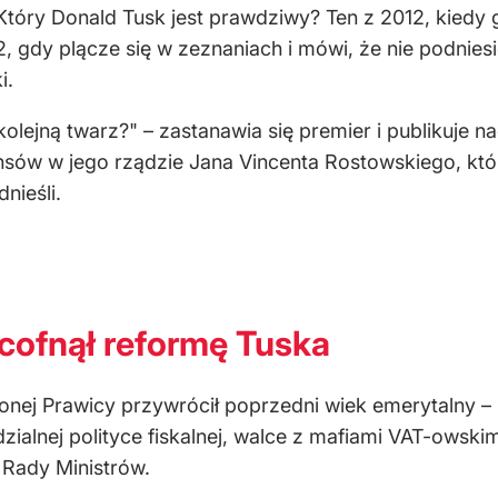
 Który Donald Tusk jest prawdziwy? Ten z 2012, kiedy
 gdy plącze się w zeznaniach i mówi, że nie podnies
i.
lejną twarz?" – zastanawia się premier i publikuje 
ansów w jego rządzie Jana Vincenta Rostowskiego, któ
nieśli.
cofnął reformę Tuska
onej Prawicy przywrócił poprzedni wiek emerytalny – 6
zialnej polityce fiskalnej, walce z mafiami VAT-owski
 Rady Ministrów.