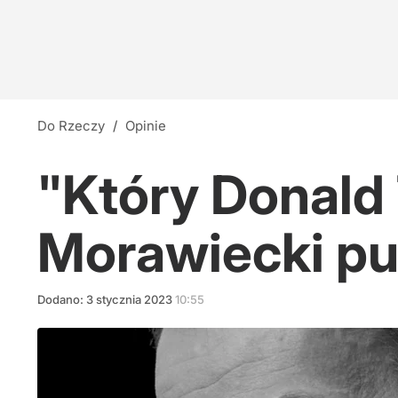
Do Rzeczy
/
Opinie
"Który Donald 
Morawiecki pu
Dodano:
3
stycznia
2023
10:55