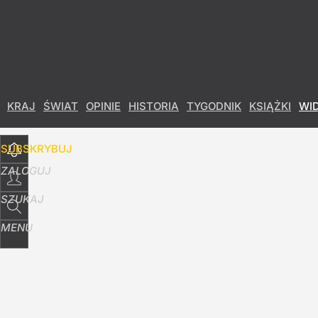
Udostępnij
18
Skomentuj
KRAJ
ŚWIAT
OPINIE
HISTORIA
TYGODNIK
KSIĄŻKI
WI
SUBSKRYBUJ
ZALOGUJ
SZUKAJ
MENU