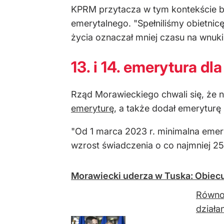
KPRM przytacza w tym kontekście b
emerytalnego. "Spełniliśmy obietni
życia oznaczał mniej czasu na wnuki
13. i 14. emerytura dl
Rząd Morawieckiego chwali się, że n
emeryturę
, a także dodał emeryturę
"Od 1 marca 2023 r. minimalna emer
wzrost świadczenia o co najmniej 250
Morawiecki uderza w Tuska: Obiecu
Równo 
działa