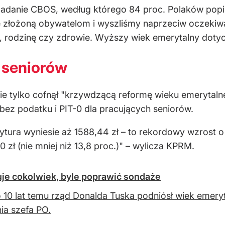
adanie CBOS, według którego 84 proc. Polaków popi
cę złożoną obywatelom i wyszliśmy naprzeciw oczeki
, rodzinę czy zdrowie. Wyższy wiek emerytalny dotyc
a seniorów
ie tylko cofnął "krzywdzącą reformę wieku emerytaln
 bez podatku i PIT-0 dla pracujących seniorów.
ytura wyniesie aż 1588,44 zł – to rekordowy wzrost 
 zł (nie mniej niż 13,8 proc.)" – wylicza KPRM.
je cokolwiek, byle poprawić sondaże
10 lat temu rząd Donalda Tuska podniósł wiek emery
nia szefa PO.