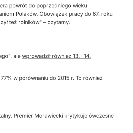
era powrót do poprzedniego wieku
waniom Polaków. Obowiązek pracy do 67. roku
zył też rolników" – czytamy.
ego", ale
wprowadził również 13. i 14.
o 77% w porównaniu do 2015 r. To również
talny. Premier Morawiecki krytykuje ówczesne