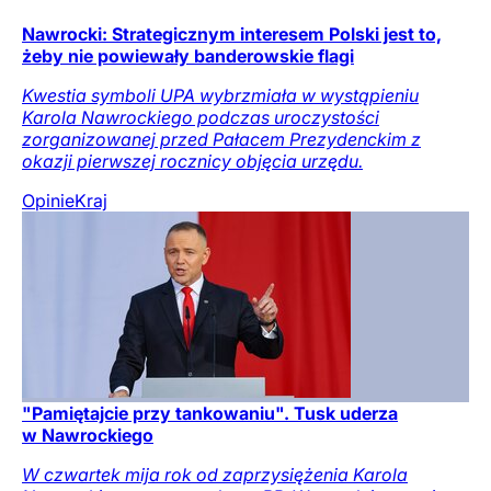
Nawrocki: Strategicznym interesem Polski jest to,
żeby nie powiewały banderowskie flagi
Kwestia symboli UPA wybrzmiała w wystąpieniu
Karola Nawrockiego podczas uroczystości
zorganizowanej przed Pałacem Prezydenckim z
okazji pierwszej rocznicy objęcia urzędu.
Opinie
Kraj
"Pamiętajcie przy tankowaniu". Tusk uderza
w Nawrockiego
W czwartek mija rok od zaprzysiężenia Karola