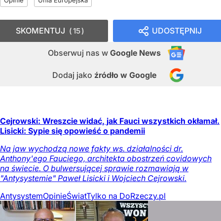
Opinie
Unia Europejska
SKOMENTUJ
UDOSTĘPNIJ
15
Obserwuj nas
w
Google News
Dodaj jako
źródło w Google
Cejrowski: Wreszcie widać, jak Fauci wszystkich okłamał.
Lisicki: Sypie się opowieść o pandemii
Na jaw wychodzą nowe fakty ws. działalności dr.
Anthony'ego Fauciego, architekta obostrzeń covidowych
na świecie. O bulwersującej sprawie rozmawiają w
"Antysystemie" Paweł Lisicki i Wojciech Cejrowski.
Antysystem
Opinie
Świat
Tylko na DoRzeczy.pl