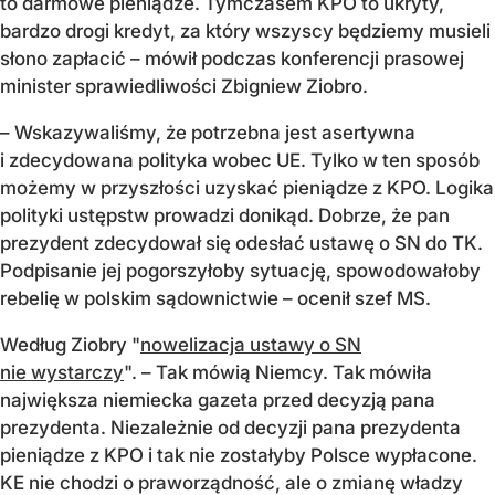
to darmowe pieniądze. Tymczasem KPO to ukryty,
bardzo drogi kredyt, za który wszyscy będziemy musieli
słono zapłacić – mówił podczas konferencji prasowej
minister sprawiedliwości Zbigniew Ziobro.
– Wskazywaliśmy, że potrzebna jest asertywna
i zdecydowana polityka wobec UE. Tylko w ten sposób
możemy w przyszłości uzyskać pieniądze z KPO. Logika
polityki ustępstw prowadzi donikąd. Dobrze, że pan
prezydent zdecydował się odesłać ustawę o SN do TK.
Podpisanie jej pogorszyłoby sytuację, spowodowałoby
rebelię w polskim sądownictwie – ocenił szef MS.
Według Ziobry "
nowelizacja ustawy o SN
nie wystarczy
". – Tak mówią Niemcy. Tak mówiła
największa niemiecka gazeta przed decyzją pana
prezydenta. Niezależnie od decyzji pana prezydenta
pieniądze z KPO i tak nie zostałyby Polsce wypłacone.
KE nie chodzi o praworządność, ale o zmianę władzy