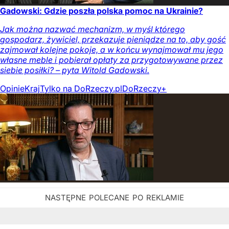
Gadowski: Gdzie poszła polska pomoc na Ukrainie?
Jak można nazwać mechanizm, w myśl którego
gospodarz, żywiciel, przekazuje pieniądze na to, aby gość
zajmował kolejne pokoje, a w końcu wynajmował mu jego
własne meble i pobierał opłaty za przygotowywane przez
siebie posiłki? – pyta Witold Gadowski.
Opinie
Kraj
Tylko na DoRzeczy.pl
DoRzeczy+