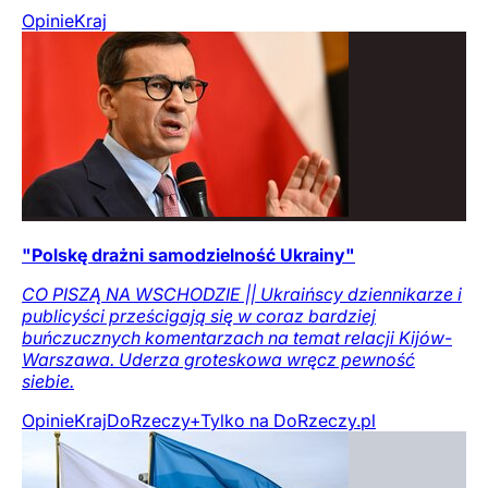
Opinie
Kraj
"Polskę drażni samodzielność Ukrainy"
CO PISZĄ NA WSCHODZIE || Ukraińscy dziennikarze i
publicyści prześcigają się w coraz bardziej
buńczucznych komentarzach na temat relacji Kijów-
Warszawa. Uderza groteskowa wręcz pewność
siebie.
Opinie
Kraj
DoRzeczy+
Tylko na DoRzeczy.pl