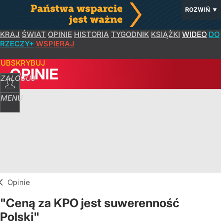
ROZWIŃ
▼
KRAJ
ŚWIAT
OPINIE
HISTORIA
TYGODNIK
KSIĄŻKI
WIDEO
DO
RZECZY+
WSPIERAJ
SUBSKRYBUJ
OPINIE
ZALOGUJ
MENU
Opinie
"Ceną za KPO jest suwerenność
Polski"