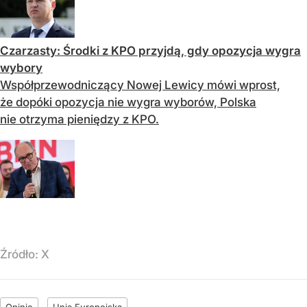
Czarzasty: Środki z KPO przyjdą, gdy opozycja wygra
wybory
Współprzewodniczący Nowej Lewicy mówi wprost,
że dopóki opozycja nie wygra wyborów, Polska
nie otrzyma pieniędzy z KPO.
Źródło:
X