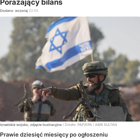
Porażający bilans
Dodano:
wczoraj
22:55
Izraelskie wojsko, zdjęcie ilustracyjne
/ Źródło:
PAP/EPA
/
ABIR SULTAN
Prawie dziesięć miesięcy po ogłoszeniu