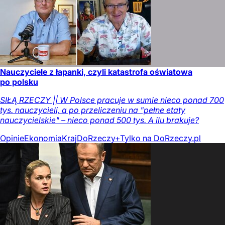
Nauczyciele z łapanki, czyli katastrofa oświatowa
po polsku
SIŁĄ RZECZY || W Polsce pracuje w sumie nieco ponad 700
tys. nauczycieli, a po przeliczeniu na "pełne etaty
nauczycielskie" – nieco ponad 500 tys. A ilu brakuje?
Opinie
Ekonomia
Kraj
DoRzeczy+
Tylko na DoRzeczy.pl