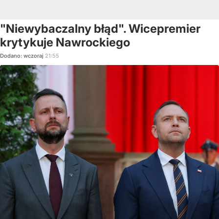
"Niewybaczalny błąd". Wicepremier
krytykuje Nawrockiego
Dodano:
wczoraj
21:55