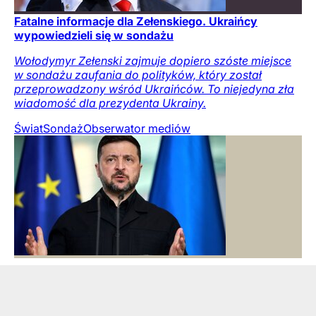
Fatalne informacje dla Zełenskiego. Ukraińcy
wypowiedzieli się w sondażu
Wołodymyr Zełenski zajmuje dopiero szóste miejsce
w sondażu zaufania do polityków, który został
przeprowadzony wśród Ukraińców. To niejedyna zła
wiadomość dla prezydenta Ukrainy.
Świat
Sondaż
Obserwator mediów