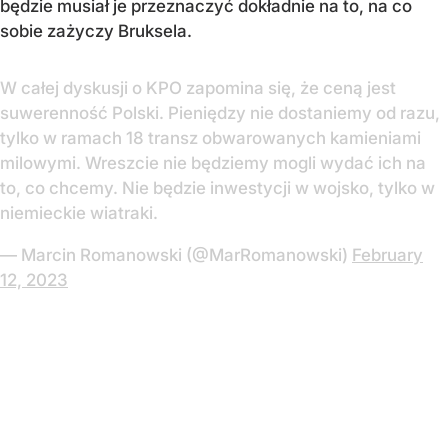
będzie musiał je przeznaczyć dokładnie na to, na co
sobie zażyczy Bruksela.
W całej dyskusji o KPO zapomina się, że ceną jest
suwerenność Polski. Pieniędzy nie dostaniemy od razu,
tylko w ramach 18 transz obwarowanych kamieniami
milowymi. Wreszcie nie będziemy mogli wydać ich na
to, co chcemy. Nie będzie inwestycji w wojsko, tylko w
niemieckie wiatraki.
— Marcin Romanowski (@MarRomanowski)
February
12, 2023