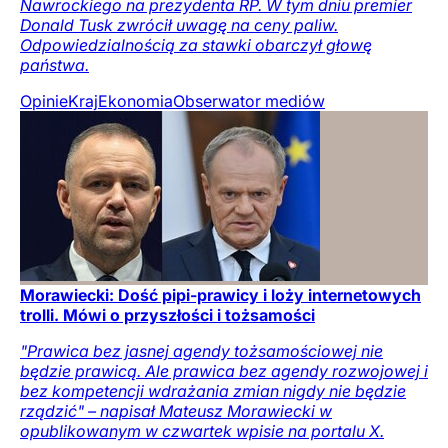
Nawrockiego na prezydenta RP. W tym dniu premier
Donald Tusk zwrócił uwagę na ceny paliw.
Odpowiedzialnością za stawki obarczył głowę
państwa.
Opinie
Kraj
Ekonomia
Obserwator mediów
Morawiecki: Dość pipi-prawicy i loży internetowych
trolli. Mówi o przyszłości i tożsamości
"Prawica bez jasnej agendy tożsamościowej nie
będzie prawicą. Ale prawica bez agendy rozwojowej i
bez kompetencji wdrażania zmian nigdy nie będzie
rządzić" – napisał Mateusz Morawiecki w
opublikowanym w czwartek wpisie na portalu X.