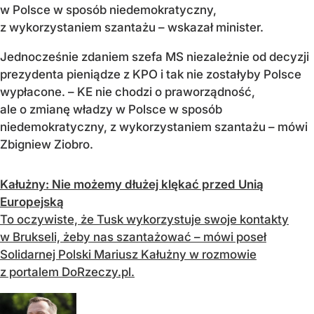
w Polsce w sposób niedemokratyczny,
z wykorzystaniem szantażu – wskazał minister.
Jednocześnie zdaniem szefa MS niezależnie od decyzji
prezydenta pieniądze z KPO i tak nie zostałyby Polsce
wypłacone. – KE nie chodzi o praworządność,
ale o zmianę władzy w Polsce w sposób
niedemokratyczny, z wykorzystaniem szantażu – mówi
Zbigniew Ziobro.
Kałużny: Nie możemy dłużej klękać przed Unią
Europejską
To oczywiste, że Tusk wykorzystuje swoje kontakty
w Brukseli, żeby nas szantażować – mówi poseł
Solidarnej Polski Mariusz Kałużny w rozmowie
z portalem DoRzeczy.pl.