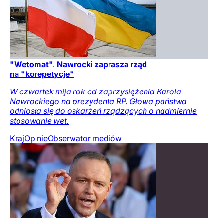
"Wetomat". Nawrocki zaprasza rząd
na "korepetycje"
W czwartek mija rok od zaprzysiężenia Karola
Nawrockiego na prezydenta RP. Głowa państwa
odniosła się do oskarżeń rządzących o nadmiernie
stosowanie wet.
Kraj
Opinie
Obserwator mediów