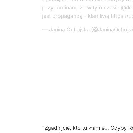
przypominam, że w tym czasie
@don
jest propagandą - kłamliwą
https://
— Janina Ochojska (@JaninaOchojs
"Zgadnijcie, kto tu kłamie... Gdyby 