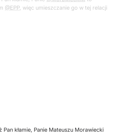
em
@EPP
, więc umieszczanie go w tej relacji
 już Pan kłamie, Panie Mateuszu Morawiecki