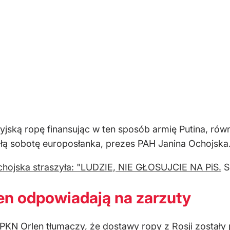
ską ropę finansując w ten sposób armię Putina, równi
egłą sobotę europosłanka, prezes PAH Janina Ochojska
hojska straszyła: "LUDZIE, NIE GŁOSUJCIE NA PiS.
S
en odpowiadają na zarzuty
KN Orlen tłumaczy, że dostawy ropy z Rosji zostały