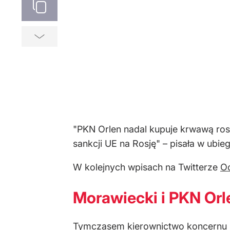
"PKN Orlen nadal kupuje krwawą rosyj
sankcji UE na Rosję" – pisała w ubi
W kolejnych wpisach na Twitterze
Oc
Morawiecki i PKN Orl
Tymczasem kierownictwo koncernu P