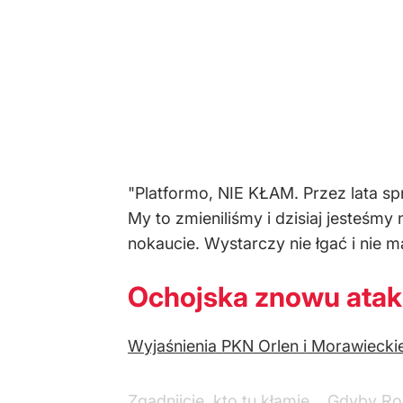
"Platformo, NIE KŁAM. Przez lata spr
My to zmieniliśmy i dzisiaj jesteśmy
nokaucie. Wystarczy nie łgać i nie m
Ochojska znowu atak
Wyjaśnienia PKN Orlen i Morawieck
Zgadnijcie, kto tu kłamie... Gdyby Ro