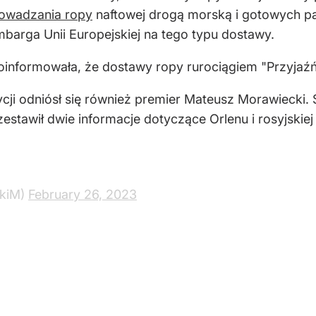
rowadzania ropy
naftowej drogą morską i gotowych pal
barga Unii Europejskiej na tego typu dostawy.
oinformowała, że dostawy ropy rurociągiem "Przyjaźń
ji odniósł się również premier Mateusz Morawiecki. 
stawił dwie informacje dotyczące Orlenu i rosyjskiej
ckiM)
February 26, 2023