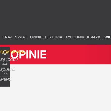
Udostępnij
39
Skomentuj
KRAJ
ŚWIAT
OPINIE
HISTORIA
TYGODNIK
KSIĄŻKI
WI
OPINIE
SUBSKRYBUJ
ZALOGUJ
SZUKAJ
MENU