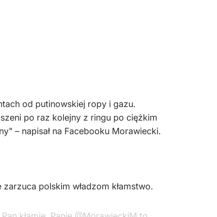
ntach od putinowskiej ropy i gazu.
oszeni po raz kolejny z ringu po ciężkim
ainy" – napisał na Facebooku Morawiecki.
e zarzuca polskim władzom kłamstwo.
ż Pan kłamie, Panie
@MorawieckiM
to