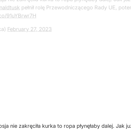
aldtusk
pełnił rolę Przewodniczącego Rady UE, pot
t.co/91uYBrwr7H
ka)
February 27, 2023
Rosja nie zakręciła kurka to ropa płynęłaby dalej. Jak