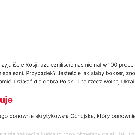
zyjaliście Rosji, uzależniliście nas niemal w 100 proce
 niezależni. Przypadek? Jesteście jak słaby bokser, zn
amić. Działać dla dobra Polski. I na rzecz wolnej Ukr
uje
iego ponownie skrytykowała Ochojska
, który ponowni
sja nie zakręciła kurka to ropa płynęłaby dalej. Jak ju