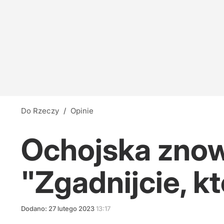
Do Rzeczy
/
Opinie
Ochojska znowu
"Zgadnijcie, kt
Dodano:
27
lutego
2023
13:17