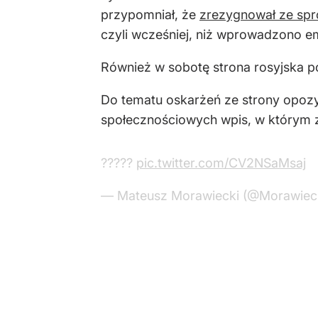
przypomniał, że
zrezygnował ze sp
czyli wcześniej, niż wprowadzono em
Również w sobotę strona rosyjska p
Do tematu oskarżeń ze strony opozyc
społecznościowych wpis, w którym ze
?????
pic.twitter.com/CV2NSaMsaj
— Mateusz Morawiecki (@Morawie