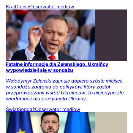
Kraj
Opinie
Obserwator mediów
Fatalne informacje dla Zełenskiego. Ukraińcy
wypowiedzieli się w sondażu
Wołodymyr Zełenski zajmuje dopiero szóste miejsce
w sondażu zaufania do polityków, który został
przeprowadzony wśród Ukraińców. To niejedyna zła
wiadomość dla prezydenta Ukrainy.
Świat
Sondaż
Obserwator mediów