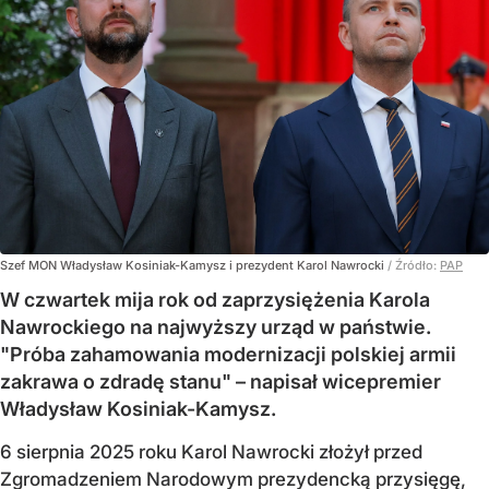
Szef MON Władysław Kosiniak-Kamysz i prezydent Karol Nawrocki
/ Źródło:
PAP
W czwartek mija rok od zaprzysiężenia Karola
Nawrockiego na najwyższy urząd w państwie.
"Próba zahamowania modernizacji polskiej armii
zakrawa o zdradę stanu" – napisał wicepremier
Władysław Kosiniak-Kamysz.
6 sierpnia 2025 roku Karol Nawrocki złożył przed
Zgromadzeniem Narodowym prezydencką przysięgę,