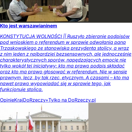
Kto jest warszawianinem
KONSTYTUCJA WOLNOŚCI || Ruszyło zbieranie podpisów
pod wnioskiem o referendum w sprawie odwołania pana
Trzaskowskiego ze stanowiska prezydenta stolicy, a wraz
z nim jeden z najbardziej bezsensownych, ale jednocześnie
charakterystycznych sporów, napędzających emocje nie
tylko wokół tej inicjatywy: kto ma prawo podpis składać
oraz kto ma prawo głosować w referendum. Nie w sensie
prawnym, lecz, by tak rzec, etycznym. A czasami – kto ma
nawet prawo wypowiadać się w sprawie tego, jak
funkcjonuje stolica.
Opinie
Kraj
DoRzeczy+
Tylko na DoRzeczy.pl