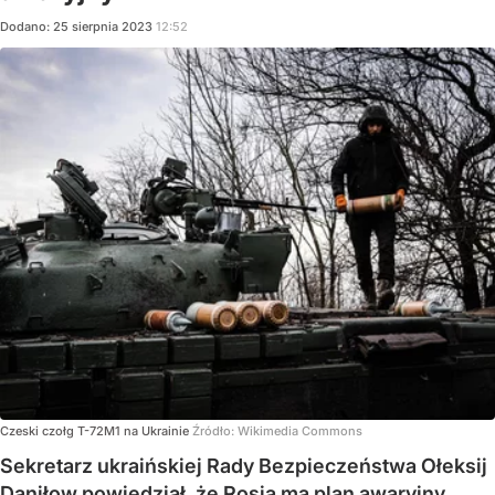
Dodano:
25
sierpnia
2023
12:52
Czeski czołg T-72M1 na Ukrainie
Źródło:
Wikimedia Commons
Sekretarz ukraińskiej Rady Bezpieczeństwa Ołeksij
Daniłow powiedział, że Rosja ma plan awaryjny