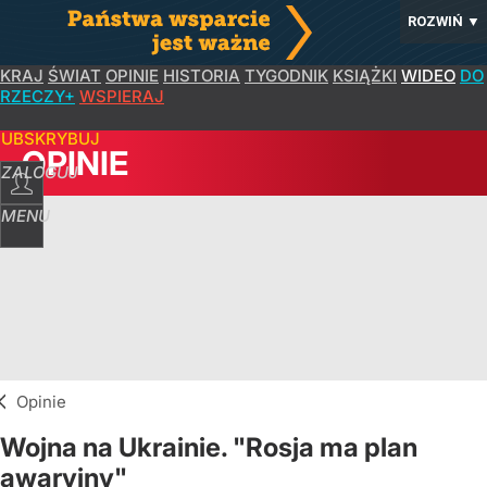
ROZWIŃ
▼
KRAJ
ŚWIAT
OPINIE
HISTORIA
TYGODNIK
KSIĄŻKI
WIDEO
DO
RZECZY+
WSPIERAJ
SUBSKRYBUJ
OPINIE
ZALOGUJ
MENU
Opinie
Wojna na Ukrainie. "Rosja ma plan
awaryjny"