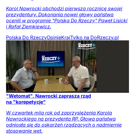
Karol Nawrocki obchodzi pierwszą rocznicę swojej
prezydentury. Dokonania nowej głowy państwa
ocenili w programie "Polska Do Rzeczy" Paweł Lisicki
i Rafał Ziemkiewicz.
Polska Do Rzeczy
Opinie
Kraj
Tylko na DoRzeczy.pl
"Wetomat". Nawrocki zaprasza rząd
na "korepetycje"
W czwartek mija rok od zaprzysiężenia Karola
Nawrockiego na prezydenta RP. Głowa państwa
odniosła się do oskarżeń rządzących o nadmiernie
stosowanie wet.