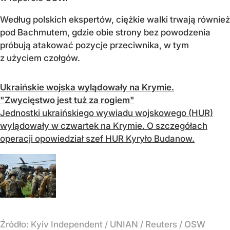
Według polskich ekspertów, ciężkie walki trwają również
pod Bachmutem, gdzie obie strony bez powodzenia
próbują atakować pozycje przeciwnika, w tym
z użyciem czołgów.
Ukraińskie wojska wylądowały na Krymie.
"Zwycięstwo jest tuż za rogiem"
Jednostki ukraińskiego wywiadu wojskowego (HUR)
wylądowały w czwartek na Krymie. O szczegółach
operacji opowiedział szef HUR Kyryło Budanow.
Źródło:
Kyiv Independent / UNIAN / Reuters / OSW