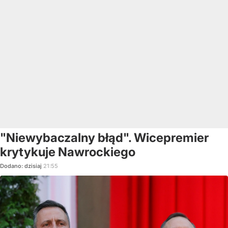
"Niewybaczalny błąd". Wicepremier
krytykuje Nawrockiego
Dodano:
dzisiaj
21:55