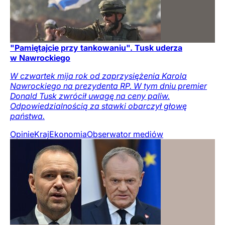
"Pamiętajcie przy tankowaniu". Tusk uderza
w Nawrockiego
W czwartek mija rok od zaprzysiężenia Karola
Nawrockiego na prezydenta RP. W tym dniu premier
Donald Tusk zwrócił uwagę na ceny paliw.
Odpowiedzialnością za stawki obarczył głowę
państwa.
Opinie
Kraj
Ekonomia
Obserwator mediów