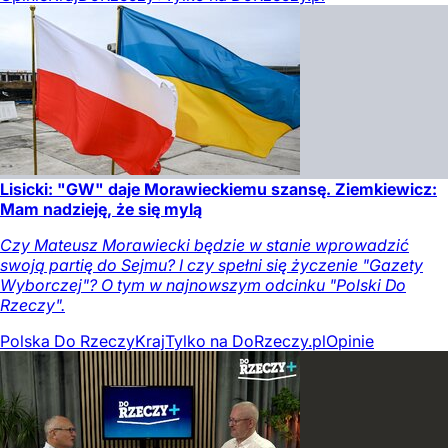
Lisicki: "GW" daje Morawieckiemu szansę. Ziemkiewicz:
Mam nadzieję, że się mylą
Czy Mateusz Morawiecki będzie w stanie wprowadzić
swoją partię do Sejmu? I czy spełni się życzenie "Gazety
Wyborczej"? O tym w najnowszym odcinku "Polski Do
Rzeczy".
Polska Do Rzeczy
Kraj
Tylko na DoRzeczy.pl
Opinie