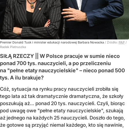
Premier Donald Tusk i minister edukacji narodowej Barbara Nowacka
/ Źródło:
PAP
/
Radek Pietruszka
SIŁĄ RZECZY || W Polsce pracuje w sumie nieco
ponad 700 tys. nauczycieli, a po przeliczeniu
na "pełne etaty nauczycielskie" – nieco ponad 500
tys. A ilu brakuje?
Cóż, sytuacja na rynku pracy nauczycieli zrobiła się
tego lata aż tak dramatycznie dramatyczna, że szkoły
poszukują aż… ponad 20 tys. nauczycieli. Czyli, biorąc
pod uwagę owe "pełne etaty nauczycielskie", szukają
aż jednego na każdych 25 nauczycieli. Doszło do tego,
że gotowe są przyjąć niemal każdego, kto się nawinie,