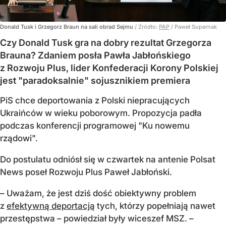
Donald Tusk i Grzegorz Braun na sali obrad Sejmu
/ Źródło:
PAP
/
Paweł Supernak
Czy Donald Tusk gra na dobry rezultat Grzegorza
Brauna? Zdaniem posła Pawła Jabłońskiego
z Rozwoju Plus, lider Konfederacji Korony Polskiej
jest "paradoksalnie" sojusznikiem premiera
PiS chce deportowania z Polski niepracujących
Ukraińców w wieku poborowym. Propozycja padła
podczas konferencji programowej "Ku nowemu
rządowi".
Do postulatu odniósł się w czwartek na antenie Polsat
News poseł Rozwoju Plus Paweł Jabłoński.
– Uważam, że jest dziś dość obiektywny problem
z
efektywną deportacją
tych, którzy popełniają nawet
przestępstwa – powiedział były wiceszef MSZ. –