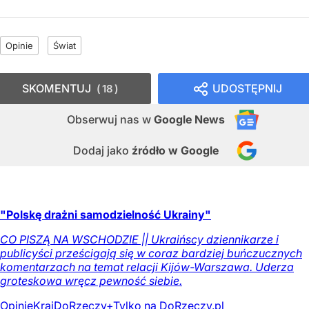
Opinie
Świat
SKOMENTUJ
UDOSTĘPNIJ
18
Obserwuj nas
w
Google News
Dodaj jako
źródło w Google
"Polskę drażni samodzielność Ukrainy"
CO PISZĄ NA WSCHODZIE || Ukraińscy dziennikarze i
publicyści prześcigają się w coraz bardziej buńczucznych
komentarzach na temat relacji Kijów-Warszawa. Uderza
groteskowa wręcz pewność siebie.
Opinie
Kraj
DoRzeczy+
Tylko na DoRzeczy.pl