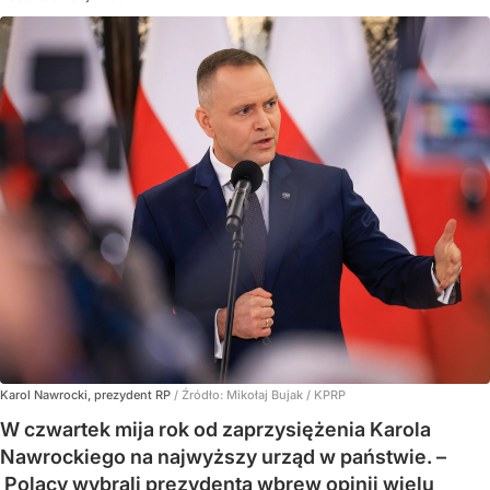
Karol Nawrocki, prezydent RP
/ Źródło:
Mikołaj Bujak / KPRP
W czwartek mija rok od zaprzysiężenia Karola
Nawrockiego na najwyższy urząd w państwie. –
Polacy wybrali prezydenta wbrew opinii wielu