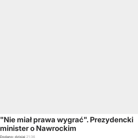
"Nie miał prawa wygrać". Prezydencki
minister o Nawrockim
Dodano:
dzisiaj
21:36