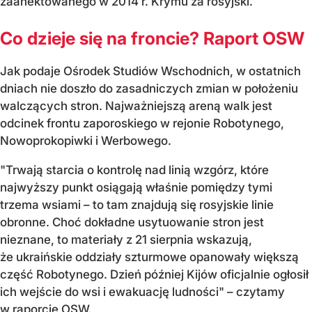
zaanektowanego w 2014 r. Krymu za rosyjski.
Co dzieje się na froncie? Raport OSW
Jak podaje Ośrodek Studiów Wschodnich, w ostatnich
dniach nie doszło do zasadniczych zmian w położeniu
walczących stron. Najważniejszą areną walk jest
odcinek frontu zaporoskiego w rejonie Robotynego,
Nowoprokopiwki i Werbowego.
"Trwają starcia o kontrolę nad linią wzgórz, które
najwyższy punkt osiągają właśnie pomiędzy tymi
trzema wsiami – to tam znajdują się rosyjskie linie
obronne. Choć dokładne usytuowanie stron jest
nieznane, to materiały z 21 sierpnia wskazują,
że ukraińskie oddziały szturmowe opanowały większą
część Robotynego. Dzień później Kijów oficjalnie ogłosił
ich wejście do wsi i ewakuację ludności" – czytamy
w raporcie OSW.