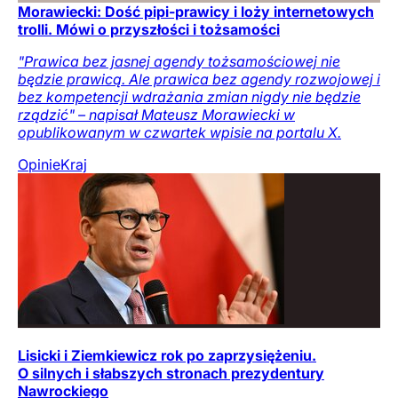
Morawiecki: Dość pipi-prawicy i loży internetowych
trolli. Mówi o przyszłości i tożsamości
"Prawica bez jasnej agendy tożsamościowej nie
będzie prawicą. Ale prawica bez agendy rozwojowej i
bez kompetencji wdrażania zmian nigdy nie będzie
rządzić" – napisał Mateusz Morawiecki w
opublikowanym w czwartek wpisie na portalu X.
Opinie
Kraj
Lisicki i Ziemkiewicz rok po zaprzysiężeniu.
O silnych i słabszych stronach prezydentury
Nawrockiego