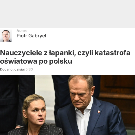
Autor:
Piotr Gabryel
Nauczyciele z łapanki, czyli katastrofa
oświatowa po polsku
Dodano:
dzisiaj
5:30