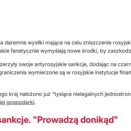
daremne wysiłki mające na celu zniszczenie rosyjski
ie fanatycznie wymyślają nowe środki, by zaszkodzi
erzyły swoje antyrosyjskie sankcje, dodając na czarną
graniczenia wymierzone są w rosyjskie instytucje fin
ego kraj nałożono już "tysiące nielegalnych jednostro
iej gospodarki
.
ankcje. "Prowadzą donikąd"