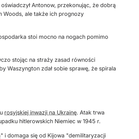
 – oświadczył Antonow, przekonując, że dobrą
on Woods, ale także ich prognozy
 gospodarka stoi mocno na nogach pomimo
wczo stojąc na straży zasad równości
by Waszyngton zdał sobie sprawę, że spirala
du
rosyjskiej inwazji na Ukrainę
. Atak trwa
 upadku hitlerowskich Niemiec w 1945 r.
 i domaga się od Kijowa "demilitaryzacji