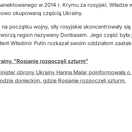
zaanektowanego w 2014 r. Krymu za rosyjski. Władze w 
asowo okupowaną częścią Ukrainy.
 na początku wojny, siły rosyjskie skoncentrowały się
 tworzą region nazywany Donbasem. Jego część była 
ent Władimir Putin rozkazał swoim oddziałom zaatak
rainy. "Rosjanie rozpoczęli szturm"
nister obrony Ukrainy Hanna Malar poinformowała o es
dzie donieckim, gdzie Rosjanie rozpoczęli szturm.