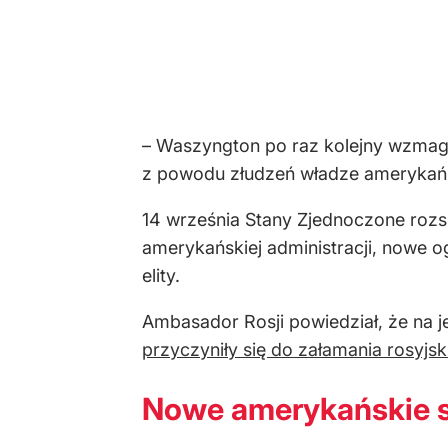
– Waszyngton po raz kolejny wzmaga 
z powodu złudzeń władze amerykańsk
14 września Stany Zjednoczone rozsz
amerykańskiej administracji, nowe o
elity.
Ambasador Rosji powiedział, że na j
przyczyniły się do załamania rosyjsk
Nowe amerykańskie s