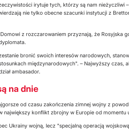
zeczywistości irytuje tych, którzy są nam nieżyczliwi
ierdzają nie tylko obecne szacunki instytucji z Brett
mu Domowi z rozczarowaniem przyznają, że Rosyjska
 dyplomata.
rzestanie bronić swoich interesów narodowych, stano
 stosunkach międzynarodowych". – Najwyższy czas, a
dział ambasador.
ą na dnie
najgorsze od czasu zakończenia zimnej wojny z powo
ię w największy konflikt zbrojny w Europie od momentu
ec Ukrainy wojną, lecz "specjalną operacją wojskową"