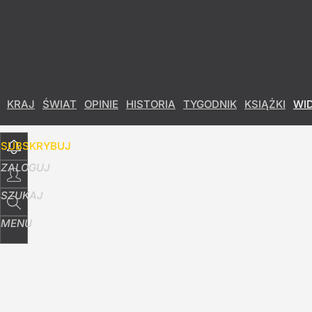
Udostępnij
8
Skomentuj
KRAJ
ŚWIAT
OPINIE
HISTORIA
TYGODNIK
KSIĄŻKI
WI
SUBSKRYBUJ
ZALOGUJ
SZUKAJ
MENU