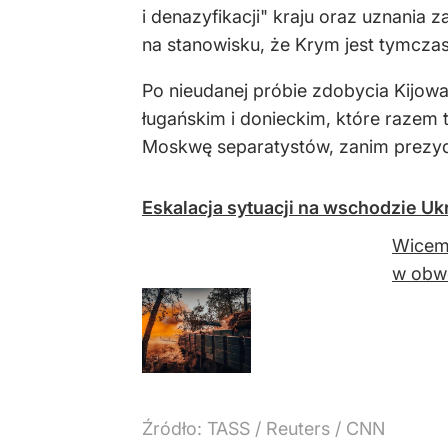
i denazyfikacji" kraju oraz uznania 
na stanowisku, że Krym jest tymcz
Po nieudanej próbie zdobycia Kijowa
ługańskim i donieckim, które razem
Moskwę separatystów, zanim prezyd
Eskalacja sytuacji na wschodzie Uk
Wicemi
w obwo
Źródło:
TASS / Reuters / CNN