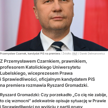
Przemysław Czarnek, kandydat PiS na premiera
/ Źródło:
PAP
/
Darek Delmanowicz
Z Przemysławem Czarnkiem, prawnikiem,
profesorem Katolickiego Uniwersytetu
Lubelskiego, wiceprezesem Prawa
i Sprawiedliwości, oficjalnym kandydatem PiS
na premiera rozmawia Ryszard Gromadzki.
Ryszard Gromadzki: Czy porzekadło „Co cię nie zabije,
to cię wzmocni” adekwatnie opisuje sytuację w Prawie
i Sprawiedliwości po wyjściu z partii grupy