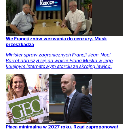
We Francji znów wezwania do cenzury. Musk
przeszkadza
Minister spraw zagranicznych Francji Jean-Noel
Barrot obruszył się po wpisie Elona Muska w jego
kolejnym internetowym starciu ze skrajną lewicą.
Płaca minimalna w 2027 roku. Rząd zaproponował