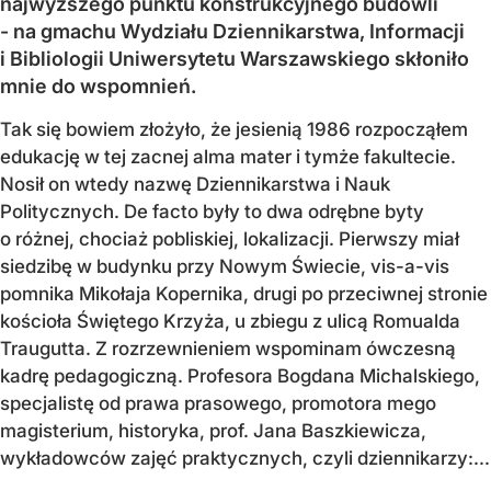
najwyższego punktu konstrukcyjnego budowli
- na gmachu Wydziału Dziennikarstwa, Informacji
i Bibliologii Uniwersytetu Warszawskiego skłoniło
mnie do wspomnień.
Tak się bowiem złożyło, że jesienią 1986 rozpocząłem
edukację w tej zacnej alma mater i tymże fakultecie.
Nosił on wtedy nazwę Dziennikarstwa i Nauk
Politycznych. De facto były to dwa odrębne byty
o różnej, chociaż pobliskiej, lokalizacji. Pierwszy miał
siedzibę w budynku przy Nowym Świecie, vis-a-vis
pomnika Mikołaja Kopernika, drugi po przeciwnej stronie
kościoła Świętego Krzyża, u zbiegu z ulicą Romualda
Traugutta. Z rozrzewnieniem wspominam ówczesną
kadrę pedagogiczną. Profesora Bogdana Michalskiego,
specjalistę od prawa prasowego, promotora mego
magisterium, historyka, prof. Jana Baszkiewicza,
wykładowców zajęć praktycznych, czyli dziennikarzy:...