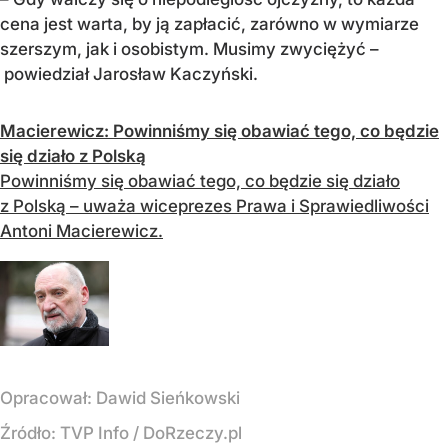
cena jest warta, by ją zapłacić, zarówno w wymiarze
szerszym, jak i osobistym. Musimy zwyciężyć –
powiedział Jarosław Kaczyński.
Macierewicz: Powinniśmy się obawiać tego, co będzie
się działo z Polską
Powinniśmy się obawiać tego, co będzie się działo
z Polską – uważa wiceprezes Prawa i Sprawiedliwości
Antoni Macierewicz.
Opracował:
Dawid Sieńkowski
Źródło:
TVP Info
/
DoRzeczy.pl