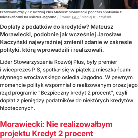
Przewodniczący KP Rozwój Plus Mateusz Morawiecki podczas spotkania z
mieszkańcami na osiedlu Jagodno
/ Źródło:
PAP
/
Maciej Kulczyński
Dopłaty z podatków do kredytów? Mateusz
Morawiecki, podobnie jak wcześniej Jarosław
Kaczyński najwyraźniej zmienił zdanie w zakresie
polityki, którą wprowadzili i realizowali.
Lider Stowarzyszenia Rozwój Plus, były premier
i wiceprezes PiS, spotkał się w piątek z mieszkańcami
słynnego wrocławskiego osiedla Jagodno. W pewnym
momencie polityk wspomniał o realizowanym przez jego
rząd programie "Bezpieczny kredyt 2 procent", czyli
dopłat z pieniędzy podatników do niektórych kredytów
hipotecznych.
Morawiecki: Nie realizowałbym
projektu Kredyt 2 procent