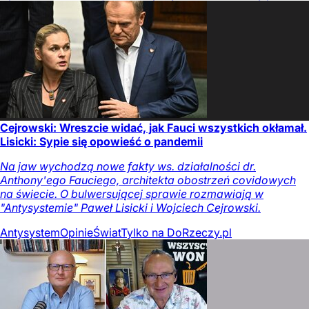
Cejrowski: Wreszcie widać, jak Fauci wszystkich okłamał.
Lisicki: Sypie się opowieść o pandemii
Na jaw wychodzą nowe fakty ws. działalności dr.
Anthony'ego Fauciego, architekta obostrzeń covidowych
na świecie. O bulwersującej sprawie rozmawiają w
"Antysystemie" Paweł Lisicki i Wojciech Cejrowski.
Antysystem
Opinie
Świat
Tylko na DoRzeczy.pl