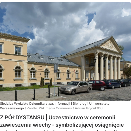
Siedziba Wydziału Dziennikarstwa, Informacji i Bibliologii Uniwersytetu
Warszawskiego
/ Źródło:
Wikimedia Commons
/
Adrian Grycuk/CC
Z PÓŁDYSTANSU | Uczestnictwo w ceremonii
zawieszenia wiechy - symbolizującej osiągnięcie