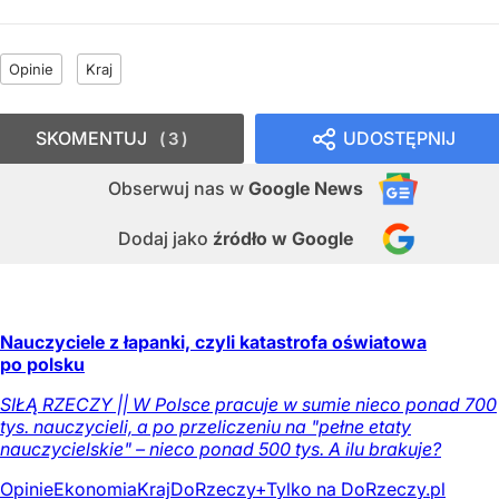
Opinie
Kraj
SKOMENTUJ
UDOSTĘPNIJ
3
Obserwuj nas
w
Google News
Dodaj jako
źródło w Google
Nauczyciele z łapanki, czyli katastrofa oświatowa
po polsku
SIŁĄ RZECZY || W Polsce pracuje w sumie nieco ponad 700
tys. nauczycieli, a po przeliczeniu na "pełne etaty
nauczycielskie" – nieco ponad 500 tys. A ilu brakuje?
Opinie
Ekonomia
Kraj
DoRzeczy+
Tylko na DoRzeczy.pl