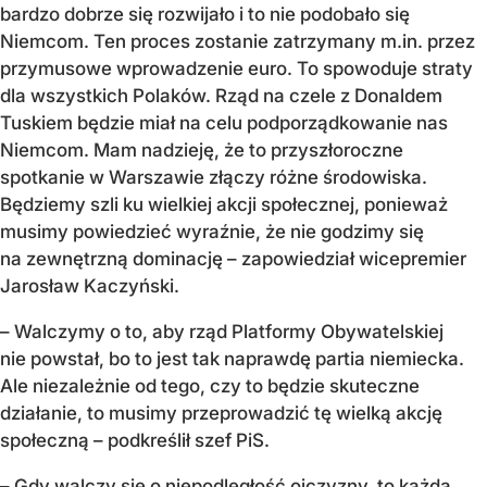
bardzo dobrze się rozwijało i to nie podobało się
Niemcom. Ten proces zostanie zatrzymany m.in. przez
przymusowe wprowadzenie euro. To spowoduje straty
dla wszystkich Polaków. Rząd na czele z Donaldem
Tuskiem będzie miał na celu podporządkowanie nas
Niemcom. Mam nadzieję, że to przyszłoroczne
spotkanie w Warszawie złączy różne środowiska.
Będziemy szli ku wielkiej akcji społecznej, ponieważ
musimy powiedzieć wyraźnie, że nie godzimy się
na zewnętrzną dominację – zapowiedział wicepremier
Jarosław Kaczyński.
– Walczymy o to, aby rząd Platformy Obywatelskiej
nie powstał, bo to jest tak naprawdę partia niemiecka.
Ale niezależnie od tego, czy to będzie skuteczne
działanie, to musimy przeprowadzić tę wielką akcję
społeczną – podkreślił szef PiS.
– Gdy walczy się o niepodległość ojczyzny, to każda