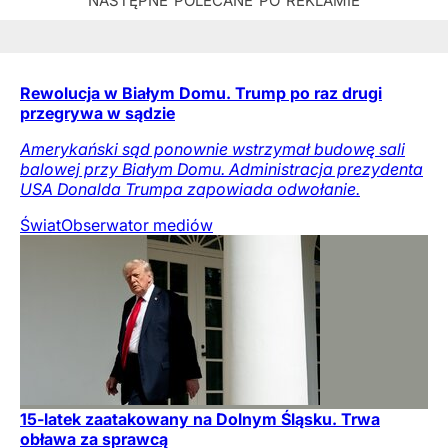
Rewolucja w Białym Domu. Trump po raz drugi
przegrywa w sądzie
Amerykański sąd ponownie wstrzymał budowę sali
balowej przy Białym Domu. Administracja prezydenta
USA Donalda Trumpa zapowiada odwołanie.
Świat
Obserwator mediów
15-latek zaatakowany na Dolnym Śląsku. Trwa
obława za sprawcą