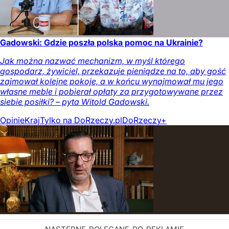
Gadowski: Gdzie poszła polska pomoc na Ukrainie?
Jak można nazwać mechanizm, w myśl którego
gospodarz, żywiciel, przekazuje pieniądze na to, aby gość
zajmował kolejne pokoje, a w końcu wynajmował mu jego
własne meble i pobierał opłaty za przygotowywane przez
siebie posiłki? – pyta Witold Gadowski.
Opinie
Kraj
Tylko na DoRzeczy.pl
DoRzeczy+