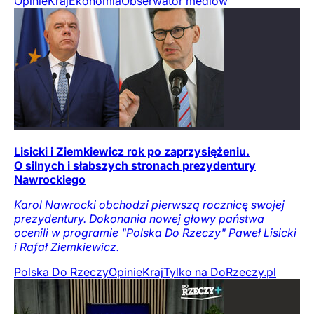
Opinie
Kraj
Ekonomia
Obserwator mediów
Lisicki i Ziemkiewicz rok po zaprzysiężeniu.
O silnych i słabszych stronach prezydentury
Nawrockiego
Karol Nawrocki obchodzi pierwszą rocznicę swojej
prezydentury. Dokonania nowej głowy państwa
ocenili w programie "Polska Do Rzeczy" Paweł Lisicki
i Rafał Ziemkiewicz.
Polska Do Rzeczy
Opinie
Kraj
Tylko na DoRzeczy.pl