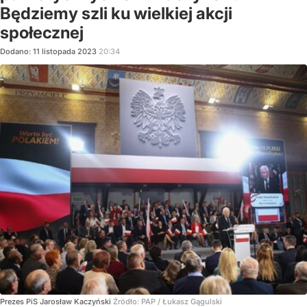
Będziemy szli ku wielkiej akcji
społecznej
Dodano:
11
listopada
2023
20:34
Prezes PiS Jarosław Kaczyński
Źródło:
PAP
/
Łukasz Gągulski