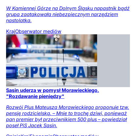
W Kamiennej Górze na Dolnym Śląsku napastnik bądź
grupa zaatakowała niebezpiecznym narzędziem
nastolatka.
Kraj
Obserwator mediów
Sasin uderza w pomysł Morawieckiego.
"Rozdawanie pieniędzy"
Rozwój Plus Mateusza Morawieckiego proponuje tzw.
pensję rodzicielską. – Mnie to trochę dziwi, ponieważ
pan premier był przeciwnikiem 500 plus – powiedział
poseł PiS Jacek Sasin.