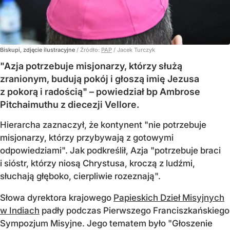
Biskupi, zdjęcie ilustracyjne
/ Źródło:
PAP
/
Jacek Turczyk
"Azja potrzebuje misjonarzy, którzy służą
zranionym, budują pokój i głoszą imię Jezusa
z pokorą i radością" – powiedział bp Ambrose
Pitchaimuthu z diecezji Vellore.
Hierarcha zaznaczył, że kontynent "nie potrzebuje
misjonarzy, którzy przybywają z gotowymi
odpowiedziami". Jak podkreślił, Azja "potrzebuje braci
i sióstr, którzy niosą Chrystusa, kroczą z ludźmi,
słuchają głęboko, cierpliwie rozeznają".
Słowa dyrektora krajowego
Papieskich Dzieł Misyjnych
w Indiach
padły podczas Pierwszego Franciszkańskiego
Sympozjum Misyjne. Jego tematem było "Głoszenie