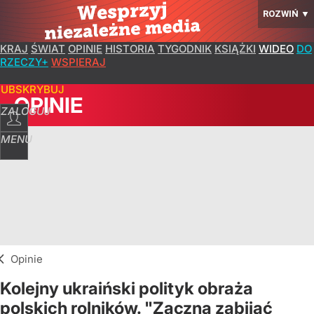
ROZWIŃ
▼
KRAJ
ŚWIAT
OPINIE
HISTORIA
TYGODNIK
KSIĄŻKI
WIDEO
DO
RZECZY+
WSPIERAJ
SUBSKRYBUJ
OPINIE
ZALOGUJ
MENU
Opinie
Kolejny ukraiński polityk obraża
polskich rolników. "Zaczną zabijać