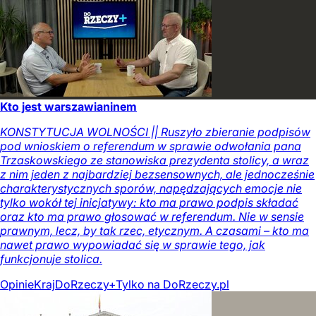
Kto jest warszawianinem
KONSTYTUCJA WOLNOŚCI || Ruszyło zbieranie podpisów
pod wnioskiem o referendum w sprawie odwołania pana
Trzaskowskiego ze stanowiska prezydenta stolicy, a wraz
z nim jeden z najbardziej bezsensownych, ale jednocześnie
charakterystycznych sporów, napędzających emocje nie
tylko wokół tej inicjatywy: kto ma prawo podpis składać
oraz kto ma prawo głosować w referendum. Nie w sensie
prawnym, lecz, by tak rzec, etycznym. A czasami – kto ma
nawet prawo wypowiadać się w sprawie tego, jak
funkcjonuje stolica.
Opinie
Kraj
DoRzeczy+
Tylko na DoRzeczy.pl