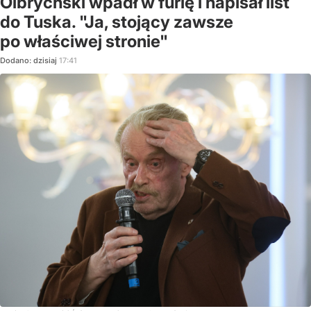
Olbrychski wpadł w furię i napisał list
do Tuska. "Ja, stojący zawsze
po właściwej stronie"
Dodano:
dzisiaj
17:41