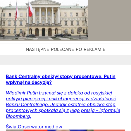
Bank Centralny obniżył stopy procentowe. Putin
wpłynął na decyzję?
Władimir Putin trzymał się z daleka od rosyjskiej
polityki pieniężnej i unikał ingerencji w działalność
Banku Centralnego. Jednak ostatnia obniżka stóp
procentowych spotkała się z jego presją – informuje
Bloomberg.
Świat
Obserwator mediów