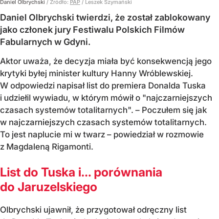
Daniel Olbrychski
/ Źródło:
PAP
/
Leszek Szymański
Daniel Olbrychski twierdzi, że został zablokowany
jako członek jury Festiwalu Polskich Filmów
Fabularnych w Gdyni.
Aktor uważa, że decyzja miała być konsekwencją jego
krytyki byłej minister kultury Hanny Wróblewskiej.
W odpowiedzi napisał list do premiera Donalda Tuska
i udziełil wywiadu, w którym mówił o "najczarniejszych
czasach systemów totalitarnych". – Poczułem się jak
w najczarniejszych czasach systemów totalitarnych.
To jest naplucie mi w twarz – powiedział w rozmowie
z Magdaleną Rigamonti.
List do Tuska i… porównania
do Jaruzelskiego
Olbrychski ujawnił, że przygotował odręczny list