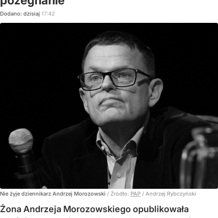
pożegnanie
Dodano:
dzisiaj
17:42
Nie żyje dziennikarz Andrzej Morozowski
/ Źródło:
PAP
/
Andrzej Rybczyński
Żona Andrzeja Morozowskiego opublikowała