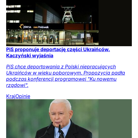
PiS proponuje deportację części Ukraińców.
Kaczyński wyjaśnia
PiS chce deportowania z Polski niepracujących
Ukraińców w wieku poborowym. Propozycja padła
podczas konferencji programowej "Ku nowemu
rządowi".
Kraj
Opinie