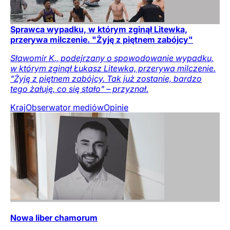
Sprawca wypadku, w którym zginął Litewka,
przerywa milczenie. "Żyję z piętnem zabójcy"
Sławomir K., podejrzany o spowodowanie wypadku,
w którym zginął Łukasz Litewka, przerywa milczenie.
"Żyję z piętnem zabójcy. Tak już zostanie, bardzo
tego żałuję, co się stało" – przyznał.
Kraj
Obserwator mediów
Opinie
Nowa liber chamorum