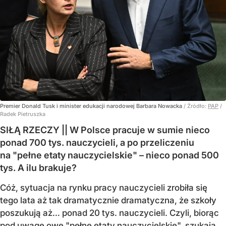
Premier Donald Tusk i minister edukacji narodowej Barbara Nowacka
/ Źródło:
PAP
/
Radek Pietruszka
SIŁĄ RZECZY || W Polsce pracuje w sumie nieco
ponad 700 tys. nauczycieli, a po przeliczeniu
na "pełne etaty nauczycielskie" – nieco ponad 500
tys. A ilu brakuje?
Cóż, sytuacja na rynku pracy nauczycieli zrobiła się
tego lata aż tak dramatycznie dramatyczna, że szkoły
poszukują aż… ponad 20 tys. nauczycieli. Czyli, biorąc
pod uwagę owe "pełne etaty nauczycielskie", szukają