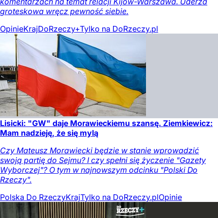
komentarzach na temat relacji Kijów-Warszawa. Uderza
groteskowa wręcz pewność siebie.
Opinie
Kraj
DoRzeczy+
Tylko na DoRzeczy.pl
Lisicki: "GW" daje Morawieckiemu szansę. Ziemkiewicz:
Mam nadzieję, że się mylą
Czy Mateusz Morawiecki będzie w stanie wprowadzić
swoją partię do Sejmu? I czy spełni się życzenie "Gazety
Wyborczej"? O tym w najnowszym odcinku "Polski Do
Rzeczy".
Polska Do Rzeczy
Kraj
Tylko na DoRzeczy.pl
Opinie