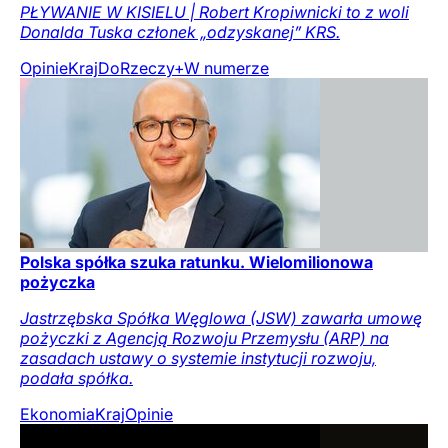
PŁYWANIE W KISIELU | Robert Kropiwnicki to z woli
Donalda Tuska członek „odzyskanej” KRS.
Opinie
Kraj
DoRzeczy+
W numerze
Polska spółka szuka ratunku. Wielomilionowa
pożyczka
Jastrzębska Spółka Węglowa (JSW) zawarła umowę
pożyczki z Agencją Rozwoju Przemysłu (ARP) na
zasadach ustawy o systemie instytucji rozwoju,
podała spółka.
Ekonomia
Kraj
Opinie