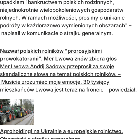
upadkiem i bankructwem polskich rodzinnych,
niejednokrotnie wielopokoleniowych gospodarstw
rolnych. W ramach możliwości, prosimy o unikanie
podróży w każdorazowo wymienionych obszarach" –
napisali w komunikacie o strajku generalnym.
Nazwał polskich rolników "prorosyjskimi
prowokatorami". Mer Lwowa znów zbiera głos
Mer Lwowa Andrij Sadowy przeprosił za swoje
skandaliczne słowa na temat polskich rolników. –
Musicie zrozumieć moje emocje. 30 tysięcy
mieszkańców Lwowa jest teraz na froncie – powiedział.
Agroholdingi na Ukrainie a europejskie rolnictwo.
Obszański o strajku generalnym