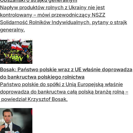
Napływ produktów rolnych z Ukrainy nie jest
kontrolowany – mówi przewodniczący NSZZ
Solidarność Rolników Indywidualnych, pytany o strajk
generalny.
Bosak: Państwo polskie wraz z UE właśnie doprowadza
do bankructwa polskiego rolnictwa
Państwo polskie do spółki z Unią Europejską właśnie
doprowadza do bankructwa całą polską branżę rolną –
powiedział Krzysztof Bosak.