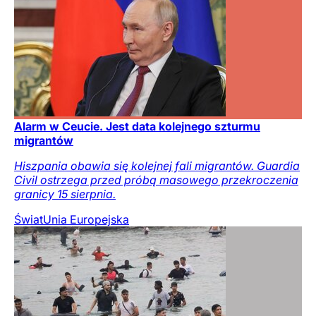
Alarm w Ceucie. Jest data kolejnego szturmu
migrantów
Hiszpania obawia się kolejnej fali migrantów. Guardia
Civil ostrzega przed próbą masowego przekroczenia
granicy 15 sierpnia.
Świat
Unia Europejska