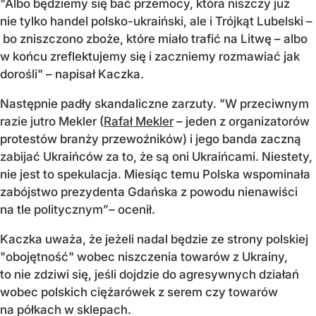
"Albo będziemy się bać przemocy, która niszczy już
nie tylko handel polsko-ukraiński, ale i Trójkąt Lubelski –
bo zniszczono zboże, które miało trafić na Litwę – albo
w końcu zreflektujemy się i zaczniemy rozmawiać jak
dorośli" – napisał Kaczka.
Następnie padły skandaliczne zarzuty. "W przeciwnym
razie jutro Mekler (
Rafał Mekler
– jeden z organizatorów
protestów branży przewoźników) i jego banda zaczną
zabijać Ukraińców za to, że są oni Ukraińcami. Niestety,
nie jest to spekulacja. Miesiąc temu Polska wspominała
zabójstwo prezydenta Gdańska z powodu nienawiści
na tle politycznym”– ocenił.
Kaczka uważa, że jeżeli nadal będzie ze strony polskiej
"obojętność" wobec niszczenia towarów z Ukrainy,
to nie zdziwi się, jeśli dojdzie do agresywnych działań
wobec polskich ciężarówek z serem czy towarów
na półkach w sklepach.