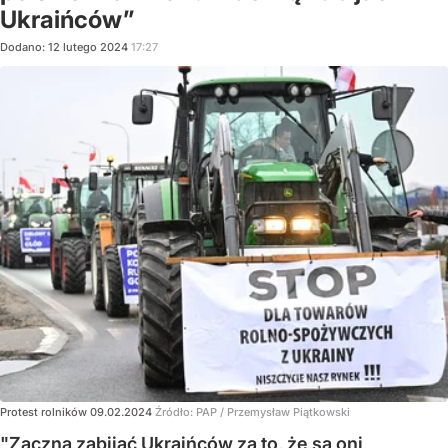
Ukraińców”
Dodano:
12
lutego
2024
17:27
Protest rolników 09.02.2024
Źródło:
PAP
/
Przemysław Piątkowski
"Zaczną zabijać Ukraińców za to, że są oni