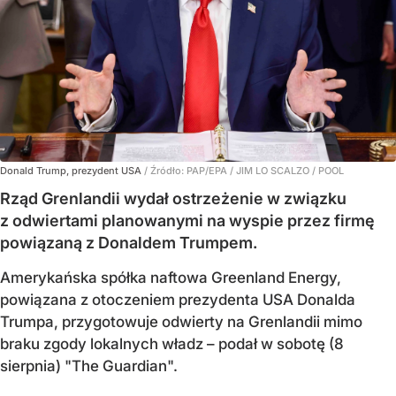
Donald Trump, prezydent USA
/ Źródło:
PAP/EPA
/
JIM LO SCALZO / POOL
Rząd Grenlandii wydał ostrzeżenie w związku
z odwiertami planowanymi na wyspie przez firmę
powiązaną z Donaldem Trumpem.
Amerykańska spółka naftowa Greenland Energy,
powiązana z otoczeniem prezydenta USA Donalda
Trumpa, przygotowuje odwierty na Grenlandii mimo
braku zgody lokalnych władz – podał w sobotę (8
sierpnia) "The Guardian".