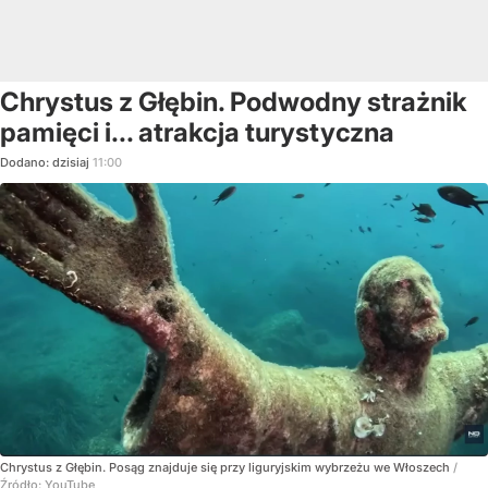
Chrystus z Głębin. Podwodny strażnik
pamięci i... atrakcja turystyczna
Dodano:
dzisiaj
11:00
Chrystus z Głębin. Posąg znajduje się przy liguryjskim wybrzeżu we Włoszech
/
Źródło:
YouTube