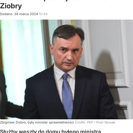
Ziobry
Dodano:
26
marca
2024
10:44
Zbigniew Ziobro, były minister sprawiedliwości
Źródło:
PAP
/
Piotr Nowak
Służby weszły do domu byłego ministra