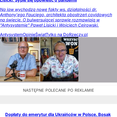
Lisicki: Sypie się opowieść o pandemii
Na jaw wychodzą nowe fakty ws. działalności dr.
Anthony'ego Fauciego, architekta obostrzeń covidowych
na świecie. O bulwersującej sprawie rozmawiają w
"Antysystemie" Paweł Lisicki i Wojciech Cejrowski.
Antysystem
Opinie
Świat
Tylko na DoRzeczy.pl
Dopłaty do emerytur dla Ukraińców w Polsce. Bosak