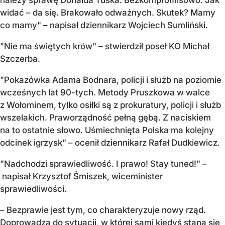
należy sprawę Donalda Tuska. Bezkompromisowo. Jak
widać – da się. Brakowało odważnych. Skutek? Mamy
co mamy" – napisał dziennikarz Wojciech Sumliński.
"Nie ma świętych krów" – stwierdził poseł KO Michał
Szczerba.
"Pokazówka Adama Bodnara, policji i służb na poziomie
wcześnych lat 90-tych. Metody Pruszkowa w walce
z Wołominem, tylko osiłki są z prokuratury, policji i służb
wszelakich. Praworządność pełną gębą. Z naciskiem
na to ostatnie słowo. Uśmiechnięta Polska ma kolejny
odcinek igrzysk" – ocenił dziennikarz Rafał Dudkiewicz.
"Nadchodzi sprawiedliwość. I prawo! Stay tuned!" –
napisał Krzysztof Śmiszek, wiceminister
sprawiedliwości.
– Bezprawie jest tym, co charakteryzuje nowy rząd.
Doprowadzą do sytuacji, w której sami kiedyś staną się