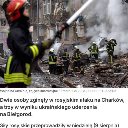
Wojna na Ukrainie, zdjęcie ilustracyjne
/ Źródło:
PAP/EPA
/
OLEG PETRASYUK
Dwie osoby zginęły w rosyjskim ataku na Charków,
a trzy w wyniku ukraińskiego uderzenia
na Biełgorod.
Siły rosyjskie przeprowadziły w niedzielę (9 sierpnia)