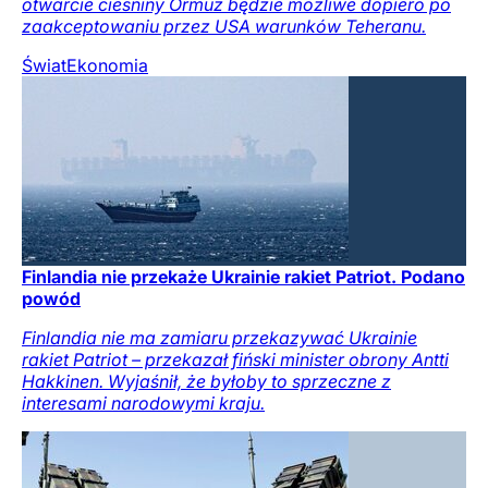
otwarcie cieśniny Ormuz będzie możliwe dopiero po
zaakceptowaniu przez USA warunków Teheranu.
Świat
Ekonomia
Finlandia nie przekaże Ukrainie rakiet Patriot. Podano
powód
Finlandia nie ma zamiaru przekazywać Ukrainie
rakiet Patriot – przekazał fiński minister obrony Antti
Hakkinen. Wyjaśnił, że byłoby to sprzeczne z
interesami narodowymi kraju.