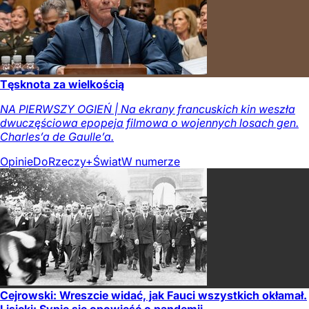
Tęsknota za wielkością
NA PIERWSZY OGIEŃ | Na ekrany francuskich kin weszła
dwuczęściowa epopeja filmowa o wojennych losach gen.
Charles’a de Gaulle’a.
Opinie
DoRzeczy+
Świat
W numerze
Cejrowski: Wreszcie widać, jak Fauci wszystkich okłamał.