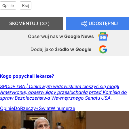
Opinie
Kraj
SKOMENTUJ
UDOSTĘPNIJ
37
Obserwuj nas
w
Google News
Dodaj jako
źródło w Google
Kogo popychali lekarze?
SPODE ŁBA | Ciekawym widowiskiem cieszyć się mogli
Amerykanie, obserwujący przesłuchania przed Komisją do
spraw Bezpieczeństwa Wewnętrznego Senatu USA.
Opinie
DoRzeczy+
Świat
W numerze