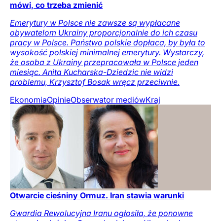
mówi, co trzeba zmienić
Emerytury w Polsce nie zawsze są wypłacane
obywatelom Ukrainy proporcjonalnie do ich czasu
pracy w Polsce. Państwo polskie dopłaca, by była to
wysokość polskiej minimalnej emerytury. Wystarczy,
że osoba z Ukrainy przepracowała w Polsce jeden
miesiąc. Anita Kucharska-Dziedzic nie widzi
problemu, Krzysztof Bosak wręcz przeciwnie.
Ekonomia
Opinie
Obserwator mediów
Kraj
Otwarcie cieśniny Ormuz. Iran stawia warunki
Gwardia Rewolucyjna Iranu ogłosiła, że ponowne