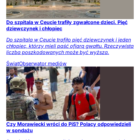
Do szpitala w Ceucie trafiły zgwałcone dzieci. Pięć
dziewczynek i chłopiec
Do szpitala w Ceucie trafiło pięć dziewczynek i jeden
chłopiec, którzy mieli paść ofiarą gwałtu. Rzeczywista
liczba poszkodowanych może być wyższa.
Świat
Obserwator mediów
Czy Morawiecki wróci do PiS? Polacy odpowiedzieli
w sondażu