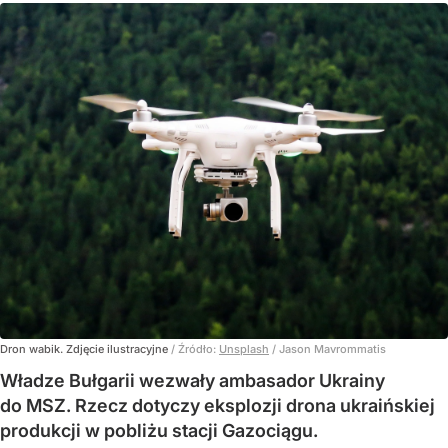
Dron wabik. Zdjęcie ilustracyjne
/ Źródło:
Unsplash
/
Jason Mavrommatis
Władze Bułgarii wezwały ambasador Ukrainy
do MSZ. Rzecz dotyczy eksplozji drona ukraińskiej
produkcji w pobliżu stacji Gazociągu.