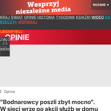
ROZWIŃ
▼
KRAJ
ŚWIAT
OPINIE
HISTORIA
TYGODNIK
KSIĄŻKI
WIDEO
DO
RZECZY+
WSPIERAJ
SUBSKRYBUJ
OPINIE
ZALOGUJ
MENU
Opinie
"Bodnarowcy poszli zbyt mocno".
W sieci wrze po akcji służb w domu