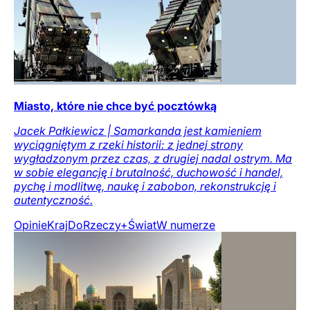
Miasto, które nie chce być pocztówką
Jacek Pałkiewicz | Samarkanda jest kamieniem
wyciągniętym z rzeki historii: z jednej strony
wygładzonym przez czas, z drugiej nadal ostrym. Ma
w sobie elegancję i brutalność, duchowość i handel,
pychę i modlitwę, naukę i zabobon, rekonstrukcję i
autentyczność.
Opinie
Kraj
DoRzeczy+
Świat
W numerze