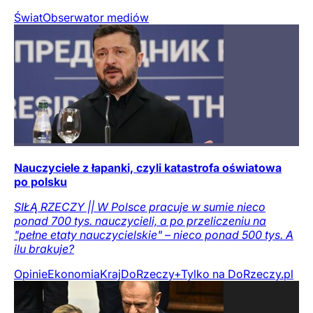
Świat
Obserwator mediów
Nauczyciele z łapanki, czyli katastrofa oświatowa
po polsku
SIŁĄ RZECZY || W Polsce pracuje w sumie nieco
ponad 700 tys. nauczycieli, a po przeliczeniu na
"pełne etaty nauczycielskie" – nieco ponad 500 tys. A
ilu brakuje?
Opinie
Ekonomia
Kraj
DoRzeczy+
Tylko na DoRzeczy.pl