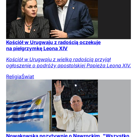
Kościół w Urugwaju z radością oczekuje
na pielgrzymkę Leona XIV
Kościół w Urugwaju z wielką radością przyjął
ogłoszenie o podróży apostolskiej Papieża Leona XIV.
Religia
Świat
Nowakowska pozytywnie o Nawrockim. "Wszystko,