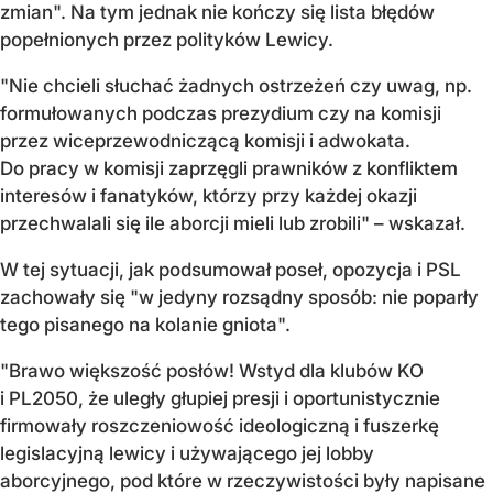
zmian". Na tym jednak nie kończy się lista błędów
popełnionych przez polityków Lewicy.
"Nie chcieli słuchać żadnych ostrzeżeń czy uwag, np.
formułowanych podczas prezydium czy na komisji
przez wiceprzewodniczącą komisji i adwokata.
Do pracy w komisji zaprzęgli prawników z konfliktem
interesów i fanatyków, którzy przy każdej okazji
przechwalali się ile aborcji mieli lub zrobili" – wskazał.
W tej sytuacji, jak podsumował poseł, opozycja i PSL
zachowały się "w jedyny rozsądny sposób: nie poparły
tego pisanego na kolanie gniota".
"Brawo większość posłów! Wstyd dla klubów KO
i PL2050, że uległy głupiej presji i oportunistycznie
firmowały roszczeniowość ideologiczną i fuszerkę
legislacyjną lewicy i używającego jej lobby
aborcyjnego, pod które w rzeczywistości były napisane