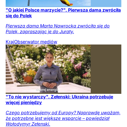
"O jakiej Polsce marzycie?". Pierwsza dama zwróciła
się do Polek
Pierwsza dama Marta Nawrocka zwróciła się do
Polek, zapraszając je do Juraty.
Kraj
Obserwator mediów
"To nie wystarczy". Zełenski: Ukraina potrzebuje
więcej pieniędzy
Czego potrzebujemy od Europy? Naprawdę uważam,
że potrzebne jest większe wsparcie – powiedział
Wołodymyr Zełenski.