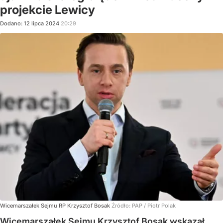
projekcie Lewicy
Dodano:
12
lipca
2024
20:29
Wicemarszałek Sejmu RP Krzysztof Bosak
Źródło:
PAP
/
Piotr Polak
Wicemarszałek Sejmu Krzysztof Bosak wskazał