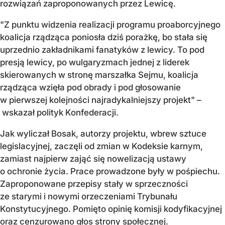
rozwiązań zaproponowanych przez Lewicę.
"Z punktu widzenia realizacji programu proaborcyjnego
koalicja rządząca poniosła dziś porażkę, bo stała się
uprzednio zakładnikami fanatyków z lewicy. To pod
presją lewicy, po wulgaryzmach jednej z liderek
skierowanych w stronę marszałka Sejmu, koalicja
rządząca wzięła pod obrady i pod głosowanie
w pierwszej kolejności najradykalniejszy projekt" –
wskazał polityk Konfederacji.
Jak wyliczał Bosak, autorzy projektu, wbrew sztuce
legislacyjnej, zaczęli od zmian w Kodeksie karnym,
zamiast najpierw zająć się nowelizacją ustawy
o ochronie życia. Prace prowadzone były w pośpiechu.
Zaproponowane przepisy stały w sprzeczności
ze starymi i nowymi orzeczeniami Trybunału
Konstytucyjnego. Pomięto opinię komisji kodyfikacyjnej
oraz cenzurowano głos strony społecznej.