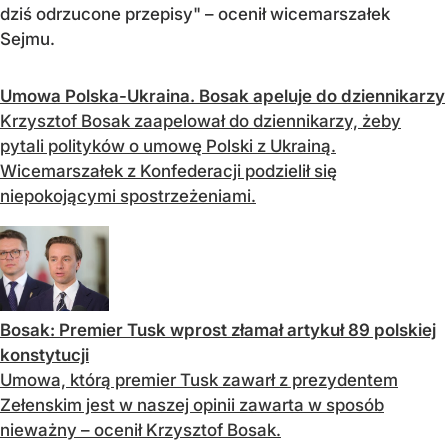
dziś odrzucone przepisy" – ocenił wicemarszałek
Sejmu.
Umowa Polska-Ukraina. Bosak apeluje do dziennikarzy
Krzysztof Bosak zaapelował do dziennikarzy, żeby
pytali polityków o umowę Polski z Ukrainą.
Wicemarszałek z Konfederacji podzielił się
niepokojącymi spostrzeżeniami.
Bosak: Premier Tusk wprost złamał artykuł 89 polskiej
konstytucji
Umowa, którą premier Tusk zawarł z prezydentem
Zełenskim jest w naszej opinii zawarta w sposób
nieważny – ocenił Krzysztof Bosak.