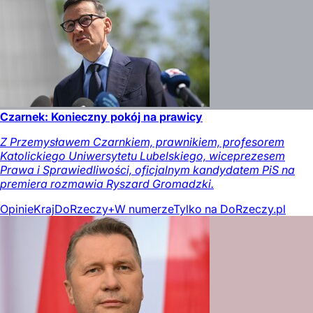
Czarnek: Konieczny pokój na prawicy
Z Przemysławem Czarnkiem, prawnikiem, profesorem
Katolickiego Uniwersytetu Lubelskiego, wiceprezesem
Prawa i Sprawiedliwości, oficjalnym kandydatem PiS na
premiera rozmawia Ryszard Gromadzki.
Opinie
Kraj
DoRzeczy+
W numerze
Tylko na DoRzeczy.pl