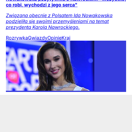
co robi, wychodzi z jego serca"
Związana obecnie z Polsatem Ida Nowakowska
podzieliła się swoimi przemyśleniami na temat
prezydenta Karola Nawrockiego.
Rozrywka
Gwiazdy
Opinie
Kraj