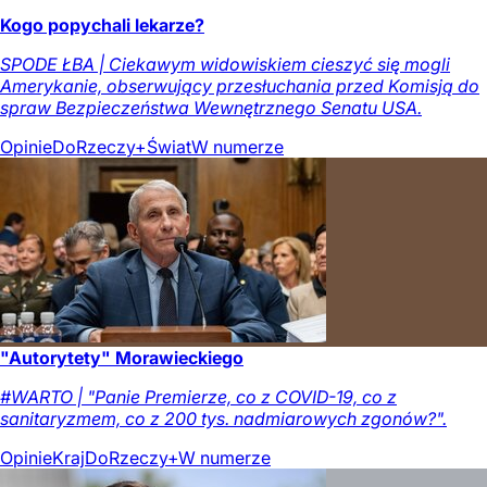
Kogo popychali lekarze?
SPODE ŁBA | Ciekawym widowiskiem cieszyć się mogli
Amerykanie, obserwujący przesłuchania przed Komisją do
spraw Bezpieczeństwa Wewnętrznego Senatu USA.
Opinie
DoRzeczy+
Świat
W numerze
"Autorytety" Morawieckiego
#WARTO | "Panie Premierze, co z COVID-19, co z
sanitaryzmem, co z 200 tys. nadmiarowych zgonów?".
Opinie
Kraj
DoRzeczy+
W numerze