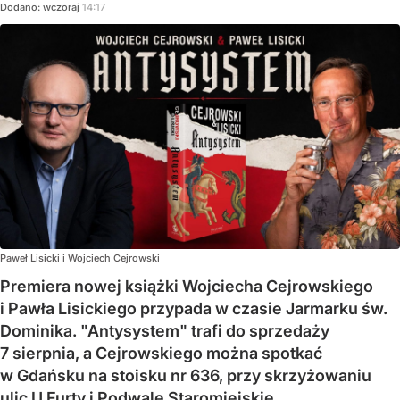
Dodano:
wczoraj
14:17
Paweł Lisicki i Wojciech Cejrowski
Premiera nowej książki Wojciecha Cejrowskiego
i Pawła Lisickiego przypada w czasie Jarmarku św.
Dominika. "Antysystem" trafi do sprzedaży
7 sierpnia, a Cejrowskiego można spotkać
w Gdańsku na stoisku nr 636, przy skrzyżowaniu
ulic U Furty i Podwale Staromiejskie.