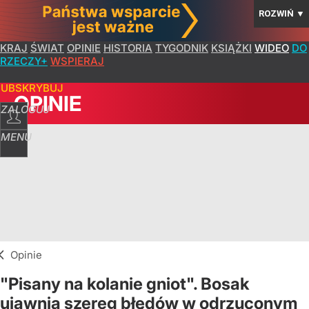
ROZWIŃ
▼
KRAJ
ŚWIAT
OPINIE
HISTORIA
TYGODNIK
KSIĄŻKI
WIDEO
DO
RZECZY+
WSPIERAJ
SUBSKRYBUJ
OPINIE
ZALOGUJ
MENU
Opinie
"Pisany na kolanie gniot". Bosak
ujawnia szereg błędów w odrzuconym