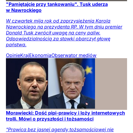
"Pamiętajcie przy tankowaniu". Tusk uderza
w Nawrockiego
W czwartek mija rok od zaprzysiężenia Karola
Nawrockiego na prezydenta RP. W tym dniu premier
Donald Tusk zwrócił uwagę na ceny paliw.
Odpowiedzialnością za stawki obarczył głowę
państwa.
Opinie
Kraj
Ekonomia
Obserwator mediów
Morawiecki: Dość pipi-prawicy i loży internetowych
trolli. Mówi o przyszłości i tożsamości
"Prawica bez jasnej agendy tożsamościowej nie