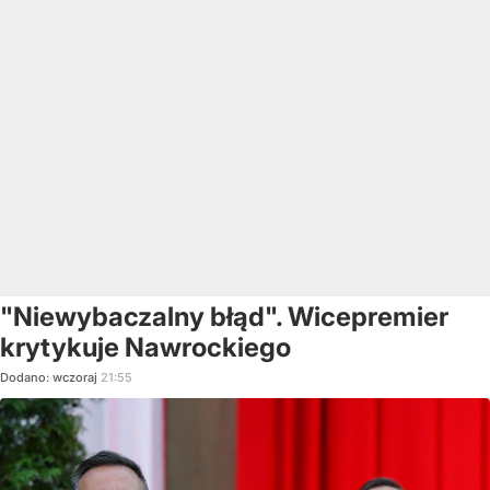
"Niewybaczalny błąd". Wicepremier
krytykuje Nawrockiego
Dodano:
wczoraj
21:55