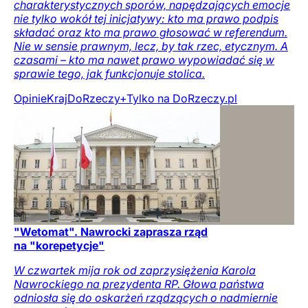
charakterystycznych sporów, napędzających emocje
nie tylko wokół tej inicjatywy: kto ma prawo podpis
składać oraz kto ma prawo głosować w referendum.
Nie w sensie prawnym, lecz, by tak rzec, etycznym. A
czasami – kto ma nawet prawo wypowiadać się w
sprawie tego, jak funkcjonuje stolica.
Opinie
Kraj
DoRzeczy+
Tylko na DoRzeczy.pl
"Wetomat". Nawrocki zaprasza rząd
na "korepetycje"
W czwartek mija rok od zaprzysiężenia Karola
Nawrockiego na prezydenta RP. Głowa państwa
odniosła się do oskarżeń rządzących o nadmiernie