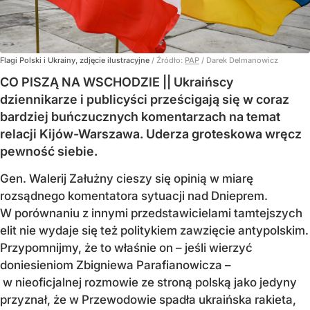
Flagi Polski i Ukrainy, zdjęcie ilustracyjne
/ Źródło:
PAP
/
Darek Delmanowicz
CO PISZĄ NA WSCHODZIE || Ukraińscy
dziennikarze i publicyści prześcigają się w coraz
bardziej buńczucznych komentarzach na temat
relacji Kijów-Warszawa. Uderza groteskowa wręcz
pewność siebie.
Gen. Walerij Załużny cieszy się opinią w miarę
rozsądnego komentatora sytuacji nad Dnieprem.
W porównaniu z innymi przedstawicielami tamtejszych
elit nie wydaje się też politykiem zawzięcie antypolskim.
Przypomnijmy, że to właśnie on – jeśli wierzyć
doniesieniom Zbigniewa Parafianowicza –
w nieoficjalnej rozmowie ze stroną polską jako jedyny
przyznał, że w Przewodowie spadła ukraińska rakieta,