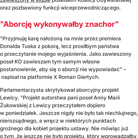
zawieszony w klubie
poselskim Koalicji Obywatelskiej
oraz pozbawiony funkcji wiceprzewodniczącego.
"Aborcję wykonywałby znachor"
"Przyjmuję karę nałożoną na mnie przez premiera
Donalda Tuska z pokorą, lecz prosiłbym państwa
o przeczytanie mojego wyjaśnienia. Jako zawieszony
poseł KO zawieszam tym samym własne
postanowienie, aby się o aborcji nie wypowiadać" –
napisał na platformie X Roman Giertych.
Parlamentarzysta skrytykował aborcyjny projekt
Lewicy. "Projekt autorstwa pani poseł Anny Marii
Żukowskiej z Lewicy przeczytałem dopiero
w poniedziałek. Jeszcze nigdy nie było tak niechlujnego,
nierozsądnego, a wręcz w niektórych punktach
groźnego dla kobiet projektu ustawy. Nie mówiąc już
o tym, że jeszcze nie było projektu, który wprowadzałby