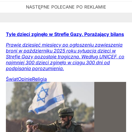
Tyle dzieci zginęło w Strefie Gazy. Porażający bilans
Prawie dziesięć miesięcy po ogłoszeniu zawieszenia
broni w październiku 2025 roku sytuacja dzieci w
Strefie Gazy pozostaje tragiczna. Według UNICEF, co
najmniej 300 dzieci zginęło w ciągu 300 dni od
podpisania porozumienia.
Świat
Opinie
Religia