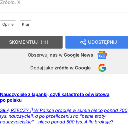
Źródło:
X
Opinie
Kraj
SKOMENTUJ
UDOSTĘPNIJ
11
Obserwuj nas
w
Google News
Dodaj jako
źródło w Google
Nauczyciele z łapanki, czyli katastrofa oświatowa
po polsku
SIŁĄ RZECZY || W Polsce pracuje w sumie nieco ponad 700
tys. nauczycieli, a po przeliczeniu na "pełne etaty
nauczycielskie" – nieco ponad 500 tys. A ilu brakuje?