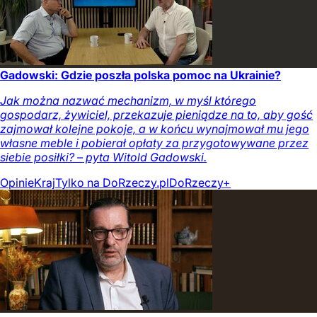
Gadowski: Gdzie poszła polska pomoc na Ukrainie?
Jak można nazwać mechanizm, w myśl którego
gospodarz, żywiciel, przekazuje pieniądze na to, aby gość
zajmował kolejne pokoje, a w końcu wynajmował mu jego
własne meble i pobierał opłaty za przygotowywane przez
siebie posiłki? – pyta Witold Gadowski.
Opinie
Kraj
Tylko na DoRzeczy.pl
DoRzeczy+