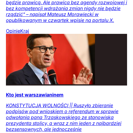
będzie prawicą. Ale prawica bez agendy rozwojowej i
bez kompetencji wdrażania zmian nigdy nie będzie
rządzić" – napisał Mateusz Morawiecki w
opublikowanym w czwartek wpisie na portalu X.
Opinie
Kraj
Kto jest warszawianinem
KONSTYTUCJA WOLNOŚCI || Ruszyło zbieranie
podpisów pod wnioskiem o referendum w sprawie
odwołania pana Trzaskowskiego ze stanowiska
prezydenta stolicy, a wraz z nim jeden z najbardziej
bezsensownych, ale jednocześnie