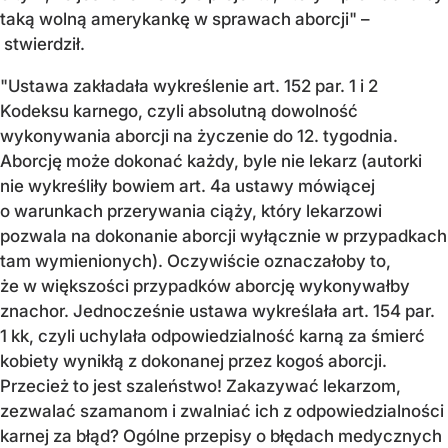
taką wolną amerykankę w sprawach aborcji" –
stwierdził.
"Ustawa zakładała wykreślenie art. 152 par. 1 i 2
Kodeksu karnego, czyli absolutną dowolność
wykonywania aborcji na życzenie do 12. tygodnia.
Aborcję może dokonać każdy, byle nie lekarz (autorki
nie wykreśliły bowiem art. 4a ustawy mówiącej
o warunkach przerywania ciąży, który lekarzowi
pozwala na dokonanie aborcji wyłącznie w przypadkach
tam wymienionych). Oczywiście oznaczałoby to,
że w większości przypadków aborcję wykonywałby
znachor. Jednocześnie ustawa wykreślała art. 154 par.
1 kk, czyli uchylała odpowiedzialność karną za śmierć
kobiety wynikłą z dokonanej przez kogoś aborcji.
Przecież to jest szaleństwo! Zakazywać lekarzom,
zezwalać szamanom i zwalniać ich z odpowiedzialności
karnej za błąd? Ogólne przepisy o błędach medycznych