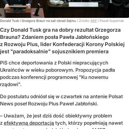
Donald Tusk i Grzegorz Braun na sali obrad Sejmu
/ Źródło:
PAP
/
Paweł Supernak
Czy Donald Tusk gra na dobry rezultat Grzegorza
Brauna? Zdaniem posła Pawła Jabłońskiego
z Rozwoju Plus, lider Konfederacji Korony Polskiej
jest "paradoksalnie" sojusznikiem premiera
PiS chce deportowania z Polski niepracujących
Ukraińców w wieku poborowym. Propozycja padła
podczas konferencji programowej "Ku nowemu
rządowi".
Do postulatu odniósł się w czwartek na antenie Polsat
News poseł Rozwoju Plus Paweł Jabłoński.
– Uważam, że jest dziś dość obiektywny problem
z
efektywną deportacją
tych, którzy popełniają nawet