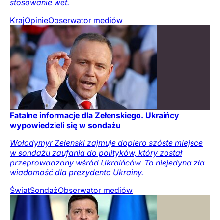
stosowanie wet.
Kraj
Opinie
Obserwator mediów
Fatalne informacje dla Zełenskiego. Ukraińcy
wypowiedzieli się w sondażu
Wołodymyr Zełenski zajmuje dopiero szóste miejsce
w sondażu zaufania do polityków, który został
przeprowadzony wśród Ukraińców. To niejedyna zła
wiadomość dla prezydenta Ukrainy.
Świat
Sondaż
Obserwator mediów