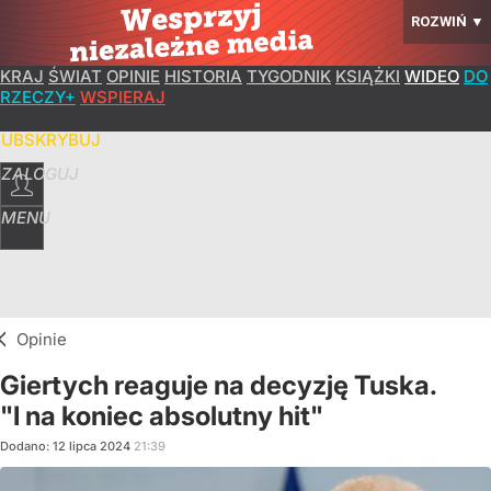
ROZWIŃ
▼
KRAJ
ŚWIAT
OPINIE
HISTORIA
TYGODNIK
KSIĄŻKI
WIDEO
DO
RZECZY+
WSPIERAJ
SUBSKRYBUJ
ZALOGUJ
MENU
Opinie
Giertych reaguje na decyzję Tuska.
"I na koniec absolutny hit"
Dodano:
12
lipca
2024
21:39