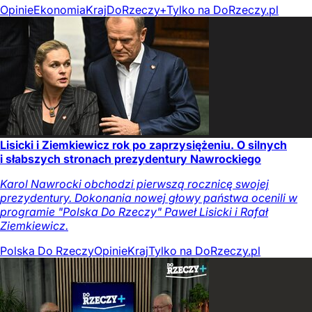
Opinie
Ekonomia
Kraj
DoRzeczy+
Tylko na DoRzeczy.pl
Lisicki i Ziemkiewicz rok po zaprzysiężeniu. O silnych
i słabszych stronach prezydentury Nawrockiego
Karol Nawrocki obchodzi pierwszą rocznicę swojej
prezydentury. Dokonania nowej głowy państwa ocenili w
programie "Polska Do Rzeczy" Paweł Lisicki i Rafał
Ziemkiewicz.
Polska Do Rzeczy
Opinie
Kraj
Tylko na DoRzeczy.pl