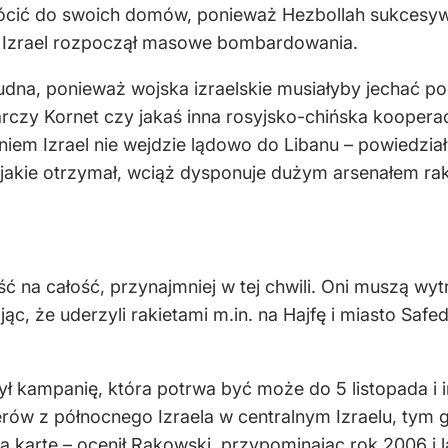
rócić do swoich domów, ponieważ Hezbollah sukcesyw
e Izrael rozpoczął masowe bombardowania.
dna, ponieważ wojska izraelskie musiałyby jechać pod 
tarczy Kornet czy jakaś inna rosyjsko-chińska kooper
niem Izrael nie wejdzie lądowo do Libanu – powiedział
 jakie otrzymał, wciąż dysponuje dużym arsenałem ra
ść na całość, przynajmniej w tej chwili. Oni muszą wy
c, że uderzyli rakietami m.in. na Hajfę i miasto Saf
 kampanię, która potrwa być może do 5 listopada i 
ierów z północnego Izraela w centralnym Izraelu, tym 
ą kartę – ocenił Rakowski, przypominając rok 2006 i l