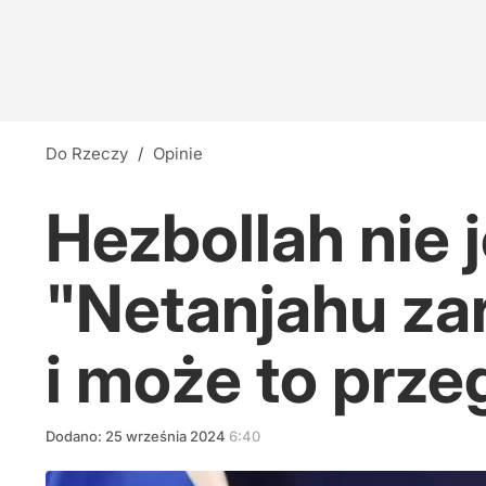
Do Rzeczy
/
Opinie
Hezbollah nie j
"Netanjahu za
i może to prze
Dodano:
25
września
2024
6:40