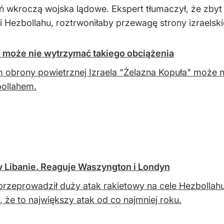
ałań wkroczą wojska lądowe. Ekspert tłumaczył, że zb
ji Hezbollahu, roztrwoniłaby przewagę strony izraelski
a może nie wytrzymać takiego obciążenia
 obrony powietrznej Izraela "Żelazna Kopuła" może n
ollahem.
w Libanie. Reaguje Waszyngton i Londyn
 przeprowadził duży atak rakietowy na cele Hezbolla
, że to największy atak od co najmniej roku.