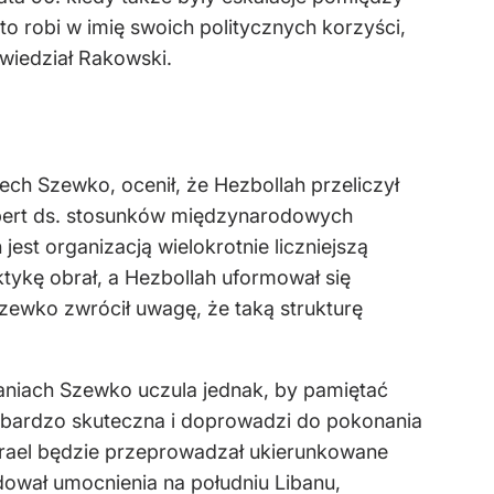
o robi w imię swoich politycznych korzyści,
wiedział Rakowski.
ch Szewko, ocenił, że Hezbollah przeliczył
kspert ds. stosunków międzynarodowych
st organizacją wielokrotnie liczniejszą
ktykę obrał, a Hezbollah uformował się
 Szewko zwrócił uwagę, że taką strukturę
aniach Szewko uczula jednak, by pamiętać
t bardzo skuteczna i doprowadzi do pokonania
Izrael będzie przeprowadzał ukierunkowane
dował umocnienia na południu Libanu,