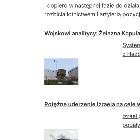
i dopiero w następnej fazie do dzi
rozbicia lotnictwem i artylerią pozyc
Wojskowi analitycy: Żelazna Kopuł
System
z Hezb
Potężne uderzenie Izraela na cele 
Izrael
podały