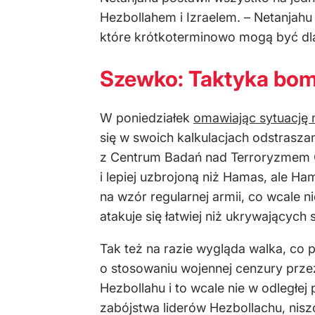
Hezbollahem i Izraelem. – Netanjahu
które krótkoterminowo mogą być dl
Szewko: Taktyka bom
W poniedziałek
omawiając sytuację 
się w swoich kalkulacjach odstrasz
z Centrum Badań nad Terroryzmem Col
i lepiej uzbrojoną niż Hamas, ale Ha
na wzór regularnej armii, co wcale n
atakuje się łatwiej niż ukrywających 
Tak też na razie wygląda walka, co
o stosowaniu wojennej cenzury prze
Hezbollahu i to wcale nie w odległe
zabójstwa liderów Hezbollachu, nisz