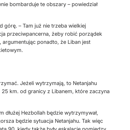
nie bombarduje te obszary – powiedział
górę. – Tam już nie trzeba wielkiej
acja przeciwpancerna, żeby robić porządek
, argumentując ponadto, że Liban jest
kietowym.
trzymać. Jeżeli wytrzymają, to Netanjahu
ed 25 km. od granicy z Libanem, które zaczyna
im dłużej Hezbollah będzie wytrzymywał,
gorsza będzie sytuacja Netanjahu. Tak więc
ata 90. kiedy także były eskalacje pomiędzy