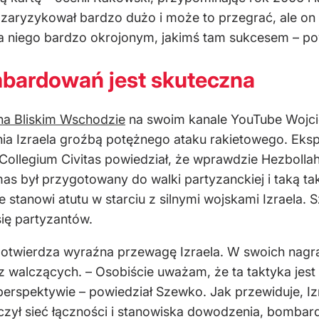
 zaryzykował bardzo dużo i może to przegrać, ale on t
a niego bardzo okrojonym, jakimś tam sukcesem – po
bardowań jest skuteczna
na Bliskim Wschodzie
na swoim kanale YouTube Wojcie
ania Izraela groźbą potężnego ataku rakietowego. E
legium Civitas powiedział, że wprawdzie Hezbollah je
mas był przygotowany do walki partyzanckiej i taką ta
ie stanowi atutu w starciu z silnymi wojskami Izraela.
się partyzantów.
 potwierdza wyraźna przewagę Izraela. W swoich nagr
z walczących. – Osobiście uważam, że ta taktyka jes
j perspektywie – powiedział Szewko. Jak przewiduje, 
czył sieć łączności i stanowiska dowodzenia, bombar