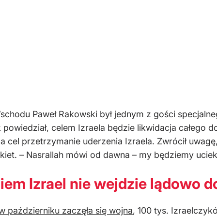
o Wschodu Paweł Rakowski był jednym z gości specjal
k powiedział, celem Izraela będzie likwidacja całego
a cel przetrzymanie uderzenia Izraela. Zwrócił uwagę,
rakiet. – Nasrallah mówi od dawna – my będziemy ucie
em Izrael nie wejdzie lądowo d
w październiku zaczęła się wojna
, 100 tys. Izraelczyk