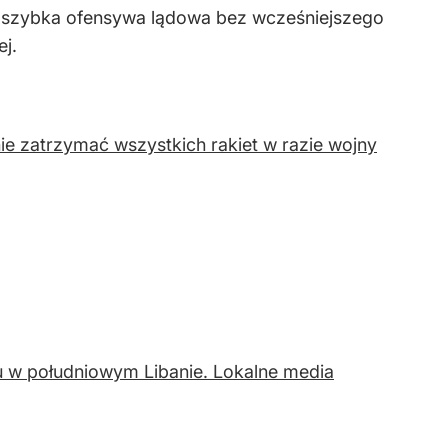
yt szybka ofensywa lądowa bez wcześniejszego
ej.
ie zatrzymać wszystkich rakiet w razie wojny
hu w południowym Libanie. Lokalne media