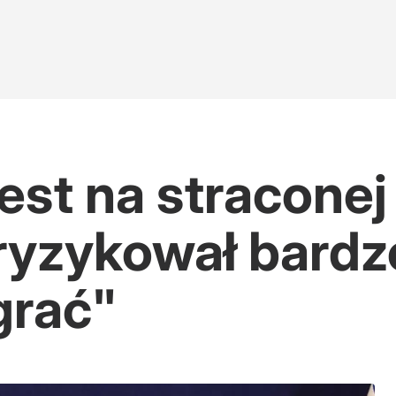
est na straconej 
ryzykował bardz
grać"