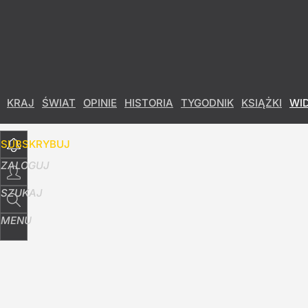
Udostępnij
10
Skomentuj
KRAJ
ŚWIAT
OPINIE
HISTORIA
TYGODNIK
KSIĄŻKI
WI
SUBSKRYBUJ
ZALOGUJ
SZUKAJ
MENU