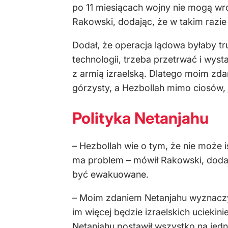
po 11 miesiącach wojny nie mogą w
Rakowski, dodając, że w takim razi
Dodał, że operacja lądowa byłaby tru
technologii, trzeba przetrwać i wys
z armią izraelską. Dlatego moim zda
górzysty, a Hezbollah mimo ciosów,
Polityka Netanjahu
– Hezbollah wie o tym, że nie może i
ma problem – mówił Rakowski, dodają
być ewakuowane.
– Moim zdaniem Netanjahu wyznaczył
im więcej będzie izraelskich uciekin
Netanjahu postawił wszystko na jedn