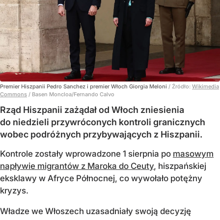
Premier Hiszpanii Pedro Sanchez i premier Włoch Giorgia Meloni
/ Źródło:
Wikimedia
Commons
/
Basen Moncloa/Fernando Calvo
Rząd Hiszpanii zażądał od Włoch zniesienia
do niedzieli przywróconych kontroli granicznych
wobec podróżnych przybywających z Hiszpanii.
Kontrole zostały wprowadzone 1 sierpnia po
masowym
napływie migrantów z Maroka do Ceuty
, hiszpańskiej
eksklawy w Afryce Północnej, co wywołało potężny
kryzys.
Władze we Włoszech uzasadniały swoją decyzję