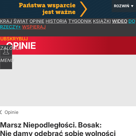
ROZWIŃ
▼
KRAJ
ŚWIAT
OPINIE
HISTORIA
TYGODNIK
KSIĄŻKI
WIDEO
DO
RZECZY+
WSPIERAJ
SUBSKRYBUJ
OPINIE
ZALOGUJ
MENU
Opinie
Marsz Niepodległości. Bosak:
Nie damy odebrać sobie wolności