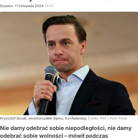
Dodano:
11
listopada
2024
14:50
Krzysztof Bosak, wicemarszałek Sejmu, Konfederacja
Źródło:
PAP
/
Piotr Polak
Nie damy odebrać sobie niepodległości, nie damy
odebrać sobie wolności – mówił podczas