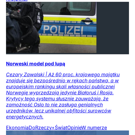
Norweski model pod lupą
Cezary Zawalski | Aż 60 proc. krajowego majątku
znajduje się bezpośrednio w rękach państwa, a w
europejskim rankingu skali własności publicznej
Norwegię wyprzedzają jedynie Białoruś i Rosja.
Krytycy tego systemu słusznie zauważają, że
zamożność Oslo to nie zasługa genialnych
urzędników, lecz unikalnej obfitości surowców
energetycznych.
Ekonomia
DoRzeczy+
Świat
Opinie
W numerze