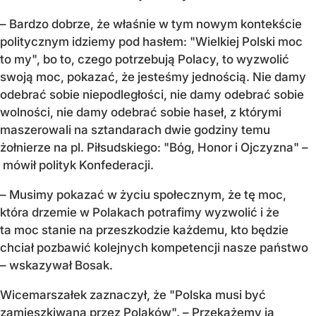
– Bardzo dobrze, że właśnie w tym nowym kontekście
politycznym idziemy pod hasłem: "Wielkiej Polski moc
to my", bo to, czego potrzebują Polacy, to wyzwolić
swoją moc, pokazać, że jesteśmy jednością. Nie damy
odebrać sobie niepodległości, nie damy odebrać sobie
wolności, nie damy odebrać sobie haseł, z którymi
maszerowali na sztandarach dwie godziny temu
żołnierze na pl. Piłsudskiego: "Bóg, Honor i Ojczyzna" –
mówił polityk Konfederacji.
– Musimy pokazać w życiu społecznym, że tę moc,
która drzemie w Polakach potrafimy wyzwolić i że
ta moc stanie na przeszkodzie każdemu, kto będzie
chciał pozbawić kolejnych kompetencji nasze państwo
– wskazywał Bosak.
Wicemarszałek zaznaczył, że "Polska musi być
zamieszkiwana przez Polaków". – Przekażemy ją