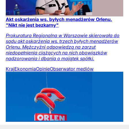
Akt oskarżenia ws. byłych menadżerów Orlenu.
"Nikt nie jest bezkarny"
Prokuratura Regionalna w Warszawie skierowała do
sądu akt oskarżenia ws. trzech byłych menadżerów
Orlenu. Mężczyźni odpowiedzą na zarzut
niedopełnienia ciążących na nich obowiązków
nadzorowania i dbania o majątek spółki.
Kraj
Ekonomia
Opinie
Obserwator mediów