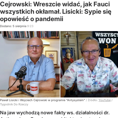
Cejrowski: Wreszcie widać, jak Fauci
wszystkich okłamał. Lisicki: Sypie się
opowieść o pandemii
Dodano:
5
sierpnia
9:23
Paweł Lisicki i Wojciech Cejrowski w programie "Antysystem"
/ Źródło:
YouTube
/
Tygodnik Do Rzeczy
Na jaw wychodzą nowe fakty ws. działalności dr.