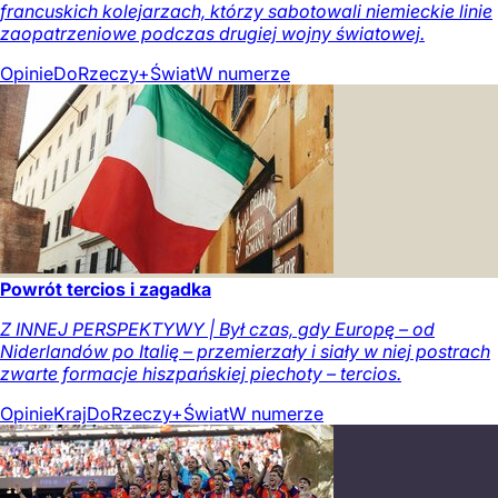
francuskich kolejarzach, którzy sabotowali niemieckie linie
zaopatrzeniowe podczas drugiej wojny światowej.
Opinie
DoRzeczy+
Świat
W numerze
Powrót tercios i zagadka
Z INNEJ PERSPEKTYWY | Był czas, gdy Europę – od
Niderlandów po Italię – przemierzały i siały w niej postrach
zwarte formacje hiszpańskiej piechoty – tercios.
Opinie
Kraj
DoRzeczy+
Świat
W numerze