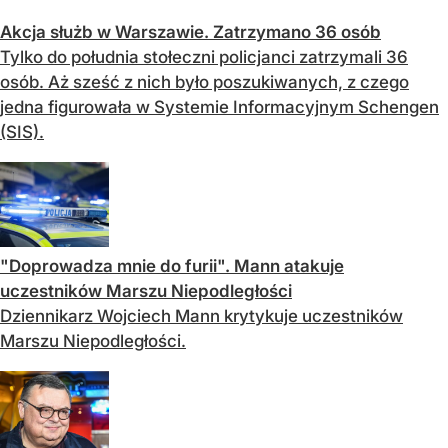
Akcja służb w Warszawie. Zatrzymano 36 osób
Tylko do południa stołeczni policjanci zatrzymali 36
osób. Aż sześć z nich było poszukiwanych, z czego
jedna figurowała w Systemie Informacyjnym Schengen
(SIS).
"Doprowadza mnie do furii". Mann atakuje
uczestników Marszu Niepodległości
Dziennikarz Wojciech Mann krytykuje uczestników
Marszu Niepodległości.