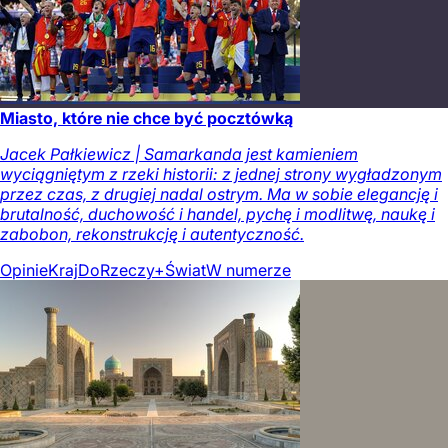
Miasto, które nie chce być pocztówką
Jacek Pałkiewicz | Samarkanda jest kamieniem
wyciągniętym z rzeki historii: z jednej strony wygładzonym
przez czas, z drugiej nadal ostrym. Ma w sobie elegancję i
brutalność, duchowość i handel, pychę i modlitwę, naukę i
zabobon, rekonstrukcję i autentyczność.
Opinie
Kraj
DoRzeczy+
Świat
W numerze