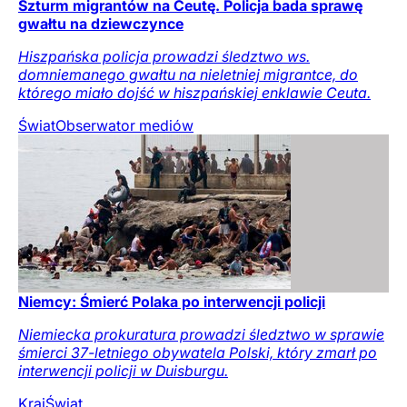
Szturm migrantów na Ceutę. Policja bada sprawę
gwałtu na dziewczynce
Hiszpańska policja prowadzi śledztwo ws.
domniemanego gwałtu na nieletniej migrantce, do
którego miało dojść w hiszpańskiej enklawie Ceuta.
Świat
Obserwator mediów
Niemcy: Śmierć Polaka po interwencji policji
Niemiecka prokuratura prowadzi śledztwo w sprawie
śmierci 37-letniego obywatela Polski, który zmarł po
interwencji policji w Duisburgu.
Kraj
Świat