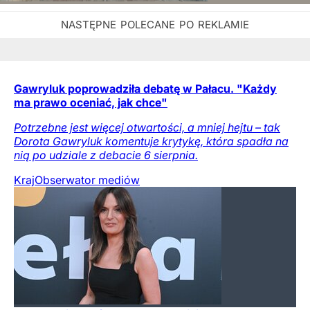
Gawryluk poprowadziła debatę w Pałacu. "Każdy
ma prawo oceniać, jak chce"
Potrzebne jest więcej otwartości, a mniej hejtu – tak
Dorota Gawryluk komentuje krytykę, która spadła na
nią po udziale z debacie 6 sierpnia.
Kraj
Obserwator mediów