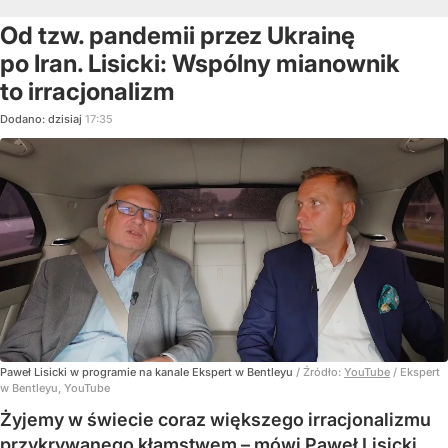
Od tzw. pandemii przez Ukrainę
po Iran. Lisicki: Wspólny mianownik
to irracjonalizm
Dodano:
dzisiaj
17:35
Paweł Lisicki w programie na kanale Ekspert w Bentleyu
/ Źródło:
YouTube
/
Ekspert
w Bentleyu, YouTube
Żyjemy w świecie coraz większego irracjonalizmu
przykrywanego kłamstwem – mówi Paweł Lisicki,