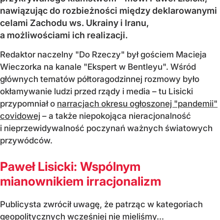
nawiązując do rozbieżności między deklarowanymi
celami Zachodu ws. Ukrainy i Iranu,
a możliwościami ich realizacji.
Redaktor naczelny "Do Rzeczy" był gościem Macieja
Wieczorka na kanale "Ekspert w Bentleyu". Wśród
głównych tematów półtoragodzinnej rozmowy było
okłamywanie ludzi przed rządy i media – tu Lisicki
przypomniał o
narracjach okresu ogłoszonej "pandemii"
covidowej
– a także niepokojąca nieracjonalność
i nieprzewidywalność poczynań ważnych światowych
przywódców.
Paweł Lisicki: Wspólnym
mianownikiem irracjonalizm
Publicysta zwrócił uwagę, że patrząc w kategoriach
geopolitycznych wcześniej nie mieliśmy...