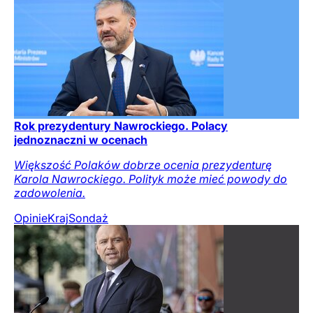
Rok prezydentury Nawrockiego. Polacy
jednoznaczni w ocenach
Większość Polaków dobrze ocenia prezydenturę
Karola Nawrockiego. Polityk może mieć powody do
zadowolenia.
Opinie
Kraj
Sondaż