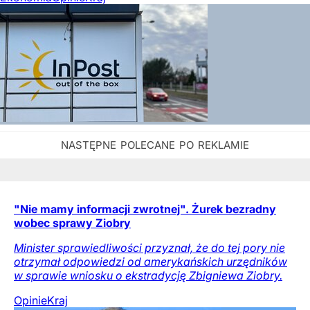
"Nie mamy informacji zwrotnej". Żurek bezradny
wobec sprawy Ziobry
Minister sprawiedliwości przyznał, że do tej pory nie
otrzymał odpowiedzi od amerykańskich urzędników
w sprawie wniosku o ekstradycję Zbigniewa Ziobry.
Opinie
Kraj