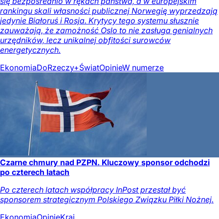
się bezpośrednio w rękach państwa, a w europejskim
rankingu skali własności publicznej Norwegię wyprzedzają
jedynie Białoruś i Rosja. Krytycy tego systemu słusznie
zauważają, że zamożność Oslo to nie zasługa genialnych
urzędników, lecz unikalnej obfitości surowców
energetycznych.
Ekonomia
DoRzeczy+
Świat
Opinie
W numerze
Czarne chmury nad PZPN. Kluczowy sponsor odchodzi
po czterech latach
Po czterech latach współpracy InPost przestał być
sponsorem strategicznym Polskiego Związku Piłki Nożnej.
Ekonomia
Opinie
Kraj