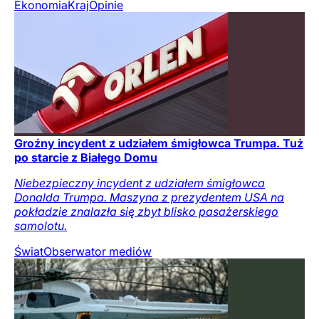
Ekonomia
Kraj
Opinie
Groźny incydent z udziałem śmigłowca Trumpa. Tuż
po starcie z Białego Domu
Niebezpieczny incydent z udziałem śmigłowca
Donalda Trumpa. Maszyna z prezydentem USA na
pokładzie znalazła się zbyt blisko pasażerskiego
samolotu.
Świat
Obserwator mediów