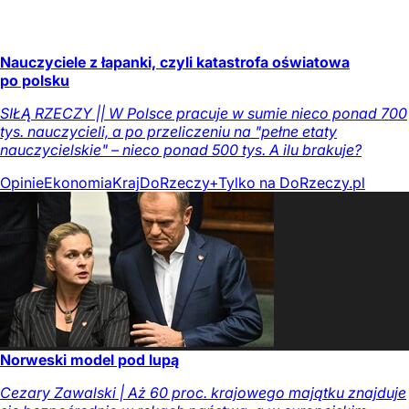
Nauczyciele z łapanki, czyli katastrofa oświatowa
po polsku
SIŁĄ RZECZY || W Polsce pracuje w sumie nieco ponad 700
tys. nauczycieli, a po przeliczeniu na "pełne etaty
nauczycielskie" – nieco ponad 500 tys. A ilu brakuje?
Opinie
Ekonomia
Kraj
DoRzeczy+
Tylko na DoRzeczy.pl
Norweski model pod lupą
Cezary Zawalski | Aż 60 proc. krajowego majątku znajduje