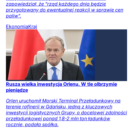
zapowiedział, że "rząd każdego dnia będzie
przygotowany do ewentualnej reakcji w sprawie cen
paliw".
Ekonomia
Kraj
Rusza wielka inwestycja Orlenu. W tle olbrzymie
pieniądze
Orlen uruchomił Morski Terminal Przeładunkowy na
terenie rafinerii w Gdańsku, jedną z kluczowych
inwestycji logistycznych Grupy, o docelowej zdolności
przeładunkowej ponad 1,8-2 mln ton ładunków
rocznie, podała spółka.