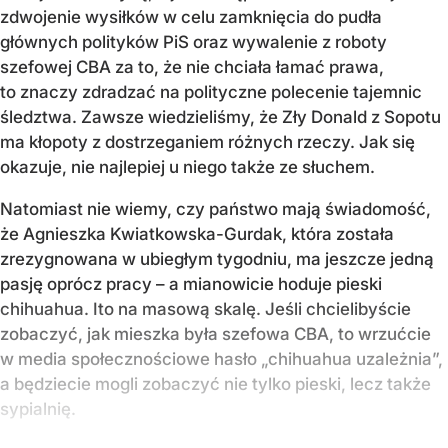
zdwojenie wysiłków w celu zamknięcia do pudła
głównych polityków PiS oraz wywalenie z roboty
szefowej CBA za to, że nie chciała łamać prawa,
to znaczy zdradzać na polityczne polecenie tajemnic
śledztwa. Zawsze wiedzieliśmy, że Zły Donald z Sopotu
ma kłopoty z dostrzeganiem różnych rzeczy. Jak się
okazuje, nie najlepiej u niego także ze słuchem.
Natomiast nie wiemy, czy państwo mają świadomość,
że Agnieszka Kwiatkowska-Gurdak, która została
zrezygnowana w ubiegłym tygodniu, ma jeszcze jedną
pasję oprócz pracy – a mianowicie hoduje pieski
chihuahua. Ito na masową skalę. Jeśli chcielibyście
zobaczyć, jak mieszka była szefowa CBA, to wrzućcie
w media społecznościowe hasło „chihuahua uzależnia”,
a będziecie mogli zobaczyć nie tylko pieski, lecz także
sypialnię.