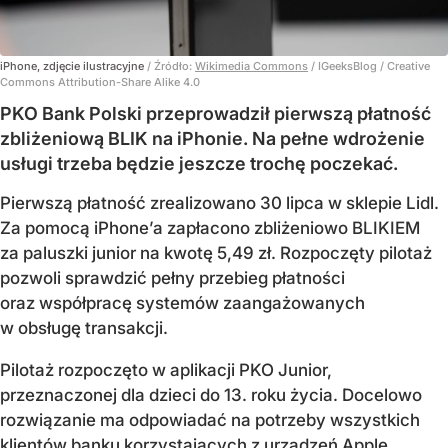
iPhone, zdjęcie ilustracyjne
/ Źródło:
Wikimedia Commons
/
IGeeksBlog / Creative
Commons Attribution-Share Alike 4.0
PKO Bank Polski przeprowadził pierwszą płatność
zbliżeniową BLIK na iPhonie. Na pełne wdrożenie
usługi trzeba będzie jeszcze trochę poczekać.
Pierwszą płatność zrealizowano 30 lipca w sklepie Lidl.
Za pomocą iPhone’a zapłacono zbliżeniowo BLIKIEM
za paluszki junior na kwotę 5,49 zł. Rozpoczęty pilotaż
pozwoli sprawdzić pełny przebieg płatności
oraz współpracę systemów zaangażowanych
w obsługę transakcji.
Pilotaż rozpoczęto w aplikacji PKO Junior,
przeznaczonej dla dzieci do 13. roku życia. Docelowo
rozwiązanie ma odpowiadać na potrzeby wszystkich
klientów banku korzystających z urządzeń Apple.