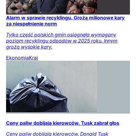
Alarm w sprawie recyklingu. Grożą milionowe kary
za niespełnienie norm
Tylko część polskich gmin osiągnęła wymagany
poziom recyklingu odpadów w 2025 roku. Innym
grożą wysokie kary.
Ekonomia
Kraj
Ceny paliw dobijają kierowców. Tusk zabrał głos
Ceny paliw dobijają kierowców. Donald Tusk