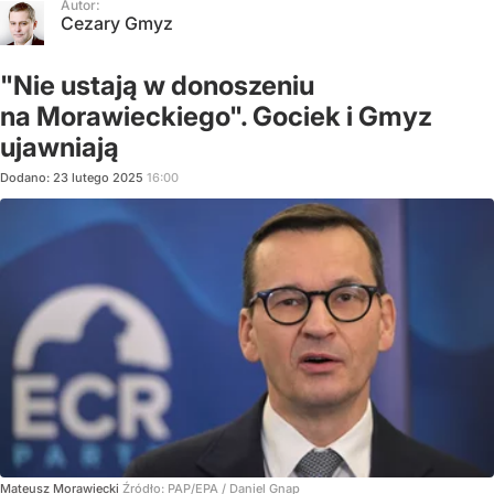
Autor:
Cezary Gmyz
"Nie ustają w donoszeniu
na Morawieckiego". Gociek i Gmyz
ujawniają
Dodano:
23
lutego
2025
16:00
Mateusz Morawiecki
Źródło:
PAP/EPA
/
Daniel Gnap