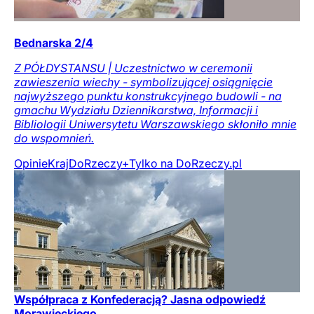
Bednarska 2/4
Z PÓŁDYSTANSU | Uczestnictwo w ceremonii
zawieszenia wiechy - symbolizującej osiągnięcie
najwyższego punktu konstrukcyjnego budowli - na
gmachu Wydziału Dziennikarstwa, Informacji i
Bibliologii Uniwersytetu Warszawskiego skłoniło mnie
do wspomnień.
Opinie
Kraj
DoRzeczy+
Tylko na DoRzeczy.pl
Współpraca z Konfederacją? Jasna odpowiedź
Morawieckiego