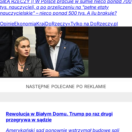
SIŁĄ RZECZY || W Polsce pracuje w sumie nieco ponad 700
tys. nauczycieli, a po przeliczeniu na "pełne etaty
nauczycielskie" – nieco ponad 500 tys. A ilu brakuje?
Opinie
Ekonomia
Kraj
DoRzeczy+
Tylko na DoRzeczy.pl
Rewolucja w Białym Domu. Trump po raz drugi
przegrywa w sądzie
Amerykański sąd ponownie wstrzymał budowę sali