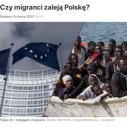
Czy migranci zaleją Polskę?
Dodano:
9
marca
2025
16:00
Flaga UE / nielegalni imigranci
Źródło:
PAP/EPA
/
Angel Medina G. / Unsplash