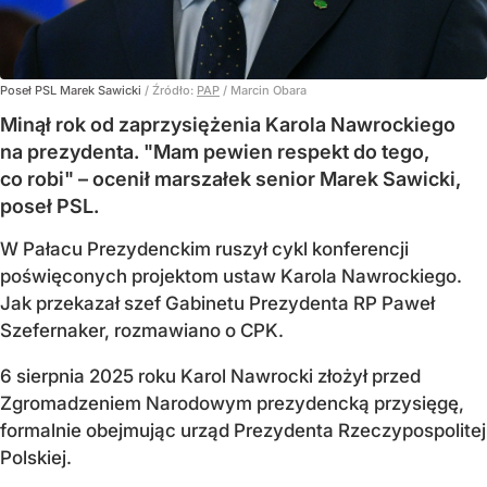
Poseł PSL Marek Sawicki
/ Źródło:
PAP
/
Marcin Obara
Minął rok od zaprzysiężenia Karola Nawrockiego
na prezydenta. "Mam pewien respekt do tego,
co robi" – ocenił marszałek senior Marek Sawicki,
poseł PSL.
W Pałacu Prezydenckim ruszył cykl konferencji
poświęconych projektom ustaw Karola Nawrockiego.
Jak przekazał szef Gabinetu Prezydenta RP Paweł
Szefernaker, rozmawiano o CPK.
6 sierpnia 2025 roku Karol Nawrocki złożył przed
Zgromadzeniem Narodowym prezydencką przysięgę,
formalnie obejmując urząd Prezydenta Rzeczypospolitej
Polskiej.