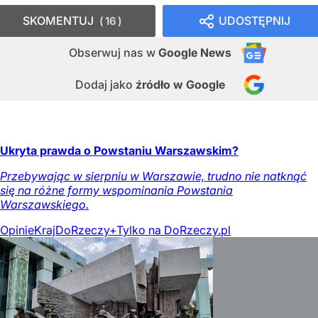
SKOMENTUJ
UDOSTĘPNIJ
16
Obserwuj nas
w
Google News
Dodaj jako
źródło w Google
Ukryta prawda o Powstaniu Warszawskim?
Przebywając w sierpniu w Warszawie, trudno nie natknąć
się na różne formy wspominania Powstania
Warszawskiego.
Opinie
Kraj
DoRzeczy+
Tylko na DoRzeczy.pl