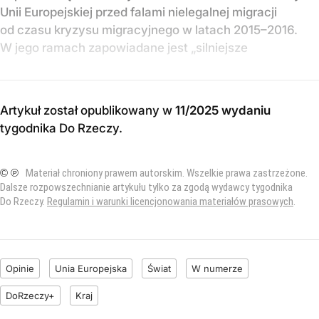
Unii Europejskiej przed falami nielegalnej migracji
od czasu kryzysu migracyjnego w latach 2015–2016.
W jego ramach zapowiadane jest „silniejsze
Artykuł został opublikowany w
11/2025 wydaniu
tygodnika Do Rzeczy
.
© ℗
Materiał chroniony prawem autorskim. Wszelkie prawa zastrzeżone.
Dalsze rozpowszechnianie artykułu tylko za zgodą wydawcy tygodnika
Do Rzeczy.
Regulamin i warunki licencjonowania materiałów prasowych
.
Opinie
Unia Europejska
Świat
W numerze
DoRzeczy+
Kraj