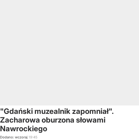
"Gdański muzealnik zapomniał".
Zacharowa oburzona słowami
Nawrockiego
Dodano:
wczoraj
19:45