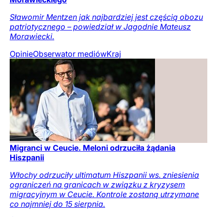
Sławomir Mentzen jak najbardziej jest częścią obozu
patriotycznego – powiedział w Jagodnie Mateusz
Morawiecki.
Opinie
Obserwator mediów
Kraj
Migranci w Ceucie. Meloni odrzuciła żądania
Hiszpanii
Włochy odrzuciły ultimatum Hiszpanii ws. zniesienia
ograniczeń na granicach w związku z kryzysem
migracyjnym w Ceucie. Kontrole zostaną utrzymane
co najmniej do 15 sierpnia.