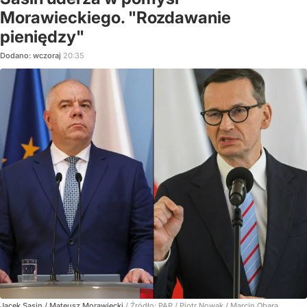
Morawieckiego. "Rozdawanie
pieniędzy"
Dodano:
wczoraj
20:35
Jacek Sasin / Mateusz Morawiecki
/ Źródło:
PAP
/
Piotr Nowak / Marcin Obara