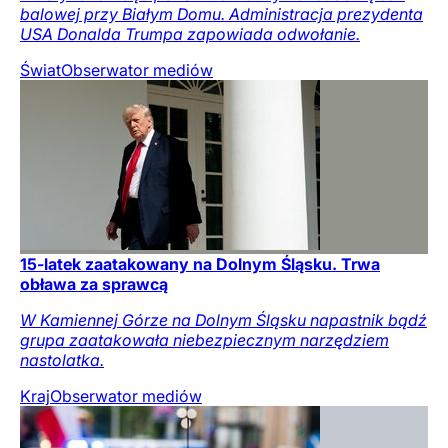
balowej przy Białym Domu. Administracja prezydenta
USA Donalda Trumpa zapowiada odwołanie.
Świat
Obserwator mediów
15-latek zaatakowany na Dolnym Śląsku. Trwa
obława za sprawcą
W Kamiennej Górze na Dolnym Śląsku napastnik bądź
grupa zaatakowała niebezpiecznym narzędziem
nastolatka.
Kraj
Obserwator mediów