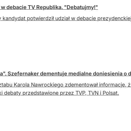
ł w debacie TV Republika. "Debatujmy!"
y kandydat potwierdził udział w debacie prezydenckiej
a". Szefernaker dementuje medialne doniesienia o 
ztabu Karola Nawrockiego zdementował informacje, ż
i debaty przedstawione przez TVP, TVN i Polsat.