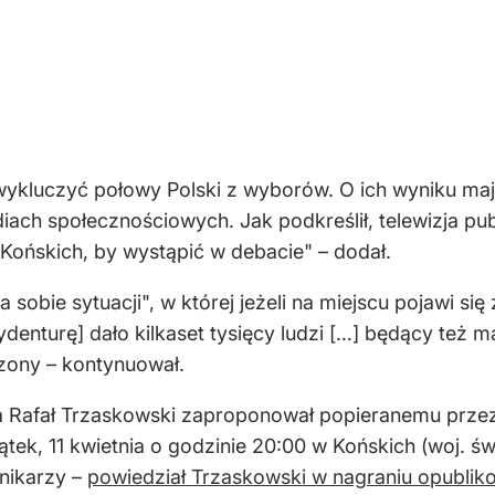
 wykluczyć połowy Polski z wyborów. O ich wyniku maj
diach społecznościowych. Jak podkreślił, telewizja 
Końskich, by wystąpić w debacie" – dodał.
a sobie sytuacji", w której jeżeli na miejscu pojawi s
denturę] dało kilkaset tysięcy ludzi […] będący też m
czony – kontynuował.
 Rafał Trzaskowski zaproponował popieranemu przez
tek, 11 kwietnia o godzinie 20:00 w Końskich (woj. św
nikarzy –
powiedział Trzaskowski w nagraniu opublik