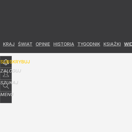
Udostępnij
106
Skomentuj
KRAJ
ŚWIAT
OPINIE
HISTORIA
TYGODNIK
KSIĄŻKI
WI
SUBSKRYBUJ
ZALOGUJ
SZUKAJ
MENU