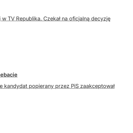
 w TV Republika. Czekał na oficjalną decyzję
debacie
e kandydat popierany przez PiS zaakceptował