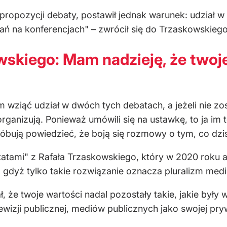
ropozycji debaty, postawił jednak warunek: udział w 
ań na konferencjach" – zwrócił się do Trzaskowskiego
skiego: Mam nadzieję, że twoje 
m wziąć udział w dwóch tych debatach, a jeżeli nie 
rganizują. Ponieważ umówili się na ustawkę, to ja im 
róbują powiedzieć, że boją się rozmowy o tym, co dzis
ytatami" z Rafała Trzaskowskiego, który w 2020 roku a
gdyż tylko takie rozwiązanie oznacza pluralizm medi
ał, że twoje wartości nadal pozostały takie, jakie był
ewizji publicznej, mediów publicznych jako swojej pr