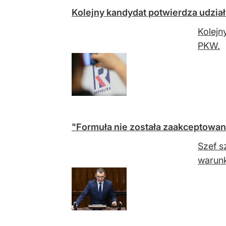
Kolejny kandydat potwierdza udzia
Kolejn
PKW.
"Formuła nie została zaakceptowan
Szef s
warunk