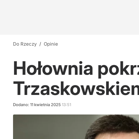
Do Rzeczy
/
Opinie
Hołownia pokr
Trzaskowskiem
Dodano:
11
kwietnia
2025
13:51