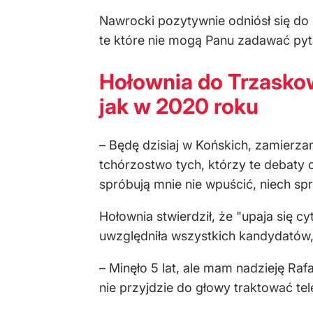
Nawrocki pozytywnie odniósł się do p
te które nie mogą Panu zadawać pyt
Hołownia do Trzaskow
jak w 2020 roku
– Będę dzisiaj w Końskich, zamierza
tchórzostwo tych, którzy te debaty o
spróbują mnie nie wpuścić, niech sp
Hołownia stwierdził, że "upaja się c
uwzględniła wszystkich kandydatów, 
– Minęło 5 lat, ale mam nadzieję Raf
nie przyjdzie do głowy traktować tel