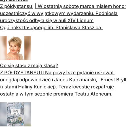
Z półdystansu || W ostatnią sobotę marca miałem honor
uczestniczyć w wyjątkowym wydarzeniu. Podniosła
uroczystość odbyła się w auli XIV Liceum
Ogólnokształcącego im. Stanisława Staszica.
Co się stało z moją klasą?
Z PÓŁDYSTANSU II Na powyższe pytanie usiłowali
onegdaj odpowiedzieć i Jacek Kaczmarski, i Ernest Bryll
(ustami Haliny Kunickiej). Teraz kwestię rozpatruje
ostatnia w tym sezonie premiera Teatru Ateneum.