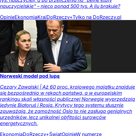
nauczycielskie" – nieco ponad 500 tys. A ilu brakuje?
Opinie
Ekonomia
Kraj
DoRzeczy+
Tylko na DoRzeczy.pl
Norweski model pod lupą
Cezary Zawalski | Aż 60 proc. krajowego majątku znajduje
się bezpośrednio w rękach państwa, a w europejskim
rankingu skali własności publicznej Norwegię wyprzedzają
jedynie Białoruś i Rosja. Krytycy tego systemu słusznie
zauważają, że zamożność Oslo to nie zasługa genialnych
urzędników, lecz unikalnej obfitości surowców
energetycznych.
Ekonomia
DoRzeczy+
Świat
Opinie
W numerze