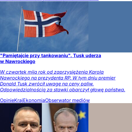
"Pamiętajcie przy tankowaniu". Tusk uderza
w Nawrockiego
W czwartek mija rok od zaprzysiężenia Karola
Nawrockiego na prezydenta RP. W tym dniu premier
Donald Tusk zwrócił uwagę na ceny paliw.
Odpowiedzialnością za stawki obarczył głowę państwa.
Opinie
Kraj
Ekonomia
Obserwator mediów