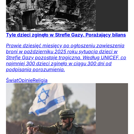
Tyle dzieci zginęło w Strefie Gazy. Porażający bilans
Prawie dziesięć miesięcy po ogłoszeniu zawieszenia
broni w październiku 2025 roku sytuacja dzieci w
Strefie Gazy pozostaje tragiczna. Według UNICEF, co
najmniej 300 dzieci zginęło w ciągu 300 dni od
podpisania porozumienia.
Świat
Opinie
Religia