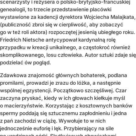
scenarzysty i reżysera o polsko-brytyjsko-francuskiej
genealogii, to trzecie przedstawienie placówki
wystawione za kadencji dyrektora Wojciecha Malajkata,
(publiczność zbroi się w cierpliwość, aby zobaczyć
go w też roli aktora) rozpoczętej jesienią ubiegłego roku.
Friedrich Nietsche antycypował kardynalną rolę
przypadku w kreacji unikalnego, a częstokroć również
skomplikowanego, losu człowieka. Autor sztuki zdaje się
podzielać ów pogląd.
Zdawkowa znajomość głównych bohaterek, podlana
promilami, prowadzi je zrazu do lóżka, a następnie
wspólnej egzystencji. Początkowo szczęśliwej. Czar
zaczyna pryskać, kiedy w ich głowach kiełkuje myśl
o macierzyństwie. Korzystając z kosztownych banków
spermy poddają się sztucznemu zapłodnieniu i jedna
z pań zachodzi w ciążę. Wywołuje to w nich
jednocześnie euforię i lęk. Przybierający na sile
po urodzinach córki. Skutkujących obowiązkami