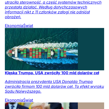
utraciła sterowność, a część systemów technicznych
przestała działać. Według dotychczasowych
informacji nikt z 11 członków załogi nie odniósł
obrażeń.
Ekonomia
Świat
Klęska Trumpa. USA zwróciły 100 mld dolarów ceł
Administracja prezydenta USA Donalda Trumpa
zwróciła firmom 100 mld dolarów ceł. To efekt wyroku
Sądu Najwyższego.
Ekonomia
Świat