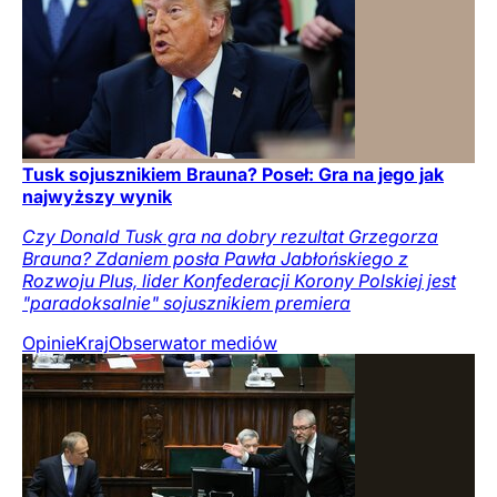
Tusk sojusznikiem Brauna? Poseł: Gra na jego jak
najwyższy wynik
Czy Donald Tusk gra na dobry rezultat Grzegorza
Brauna? Zdaniem posła Pawła Jabłońskiego z
Rozwoju Plus, lider Konfederacji Korony Polskiej jest
"paradoksalnie" sojusznikiem premiera
Opinie
Kraj
Obserwator mediów