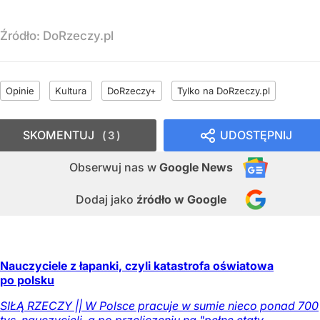
Źródło:
DoRzeczy.pl
Opinie
Kultura
DoRzeczy+
Tylko na DoRzeczy.pl
SKOMENTUJ
UDOSTĘPNIJ
3
Obserwuj nas
w
Google News
Dodaj jako
źródło w Google
Nauczyciele z łapanki, czyli katastrofa oświatowa
po polsku
SIŁĄ RZECZY || W Polsce pracuje w sumie nieco ponad 700
tys. nauczycieli, a po przeliczeniu na "pełne etaty