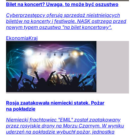
Bilet na koncert? Uwaga, to może być oszustwo
Cyberprzestępcy oferują sprzedaż nieistniejących
biletów na koncerty i festiwale. NASK ostrzega przed
nowym typem oszustwa "na bilet koncertowy".
Ekonomia
Kraj
Rosja zaatakowała niemiecki statek. Pożar
na pokładzie
Niemiecki frachtowiec "EMIL" został zaatakowany
przez rosyjskie drony na Morzu Czarnym. W wyniku
uderzeń na pokładzie wybuchł pożar, jednostka