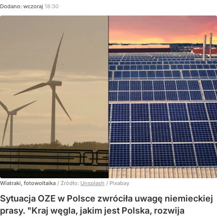
Dodano:
wczoraj
18:30
Wiatraki, fotowoltaika
/ Źródło:
Unsplash
/
Pixabay
Sytuacja OZE w Polsce zwróciła uwagę niemieckiej
prasy. "Kraj węgla, jakim jest Polska, rozwija