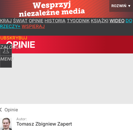
ROZWIŃ
▼
KRAJ
ŚWIAT
OPINIE
HISTORIA
TYGODNIK
KSIĄŻKI
WIDEO
DO
RZECZY+
WSPIERAJ
SUBSKRYBUJ
OPINIE
ZALOGUJ
MENU
Opinie
Autor:
Tomasz Zbigniew Zapert