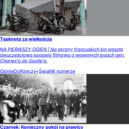
Tęsknota za wielkością
NA PIERWSZY OGIEŃ | Na ekrany francuskich kin weszła
dwuczęściowa epopeja filmowa o wojennych losach gen.
Charles’a de Gaulle’a.
Opinie
DoRzeczy+
Świat
W numerze
Czarnek: Konieczny pokój na prawicy