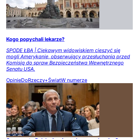
Kogo popychali lekarze?
SPODE ŁBA | Ciekawym widowiskiem cieszyć się
mogli Amerykanie, obserwujący przesłuchania przed
Komisją do spraw Bezpieczeństwa Wewnętrznego
Senatu USA.
Opinie
DoRzeczy+
Świat
W numerze