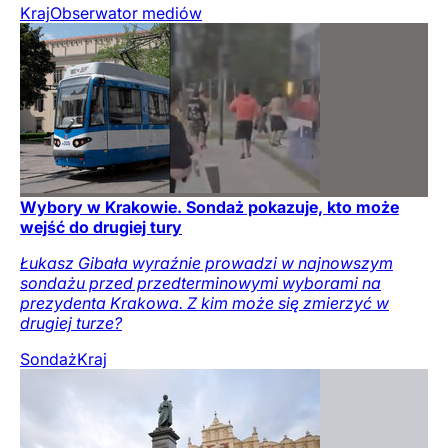
Kraj
Obserwator mediów
Wybory w Krakowie. Sondaż pokazuje, kto może
wejść do drugiej tury
Łukasz Gibała wyraźnie prowadzi w najnowszym
sondażu przed przedterminowymi wyborami na
prezydenta Krakowa. Z kim może się zmierzyć w
drugiej turze?
Sondaż
Kraj