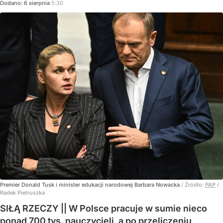
Dodano:
6
sierpnia
5:30
Premier Donald Tusk i minister edukacji narodowej Barbara Nowacka
/ Źródło:
PAP
/
Radek Pietruszka
SIŁĄ RZECZY || W Polsce pracuje w sumie nieco
ponad 700 tys. nauczycieli, a po przeliczeniu