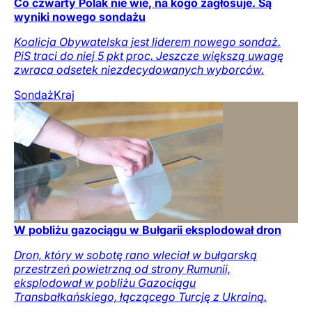
Co czwarty Polak nie wie, na kogo zagłosuje. Są
wyniki nowego sondażu
Koalicja Obywatelska jest liderem nowego sondaż.
PiS traci do niej 5 pkt proc. Jeszcze większą uwagę
zwraca odsetek niezdecydowanych wyborców.
Sondaż
Kraj
W pobliżu gazociągu w Bułgarii eksplodował dron
Dron, który w sobotę rano wleciał w bułgarską
przestrzeń powietrzną od strony Rumunii,
eksplodował w pobliżu Gazociągu
Transbałkańskiego, łączącego Turcję z Ukrainą.