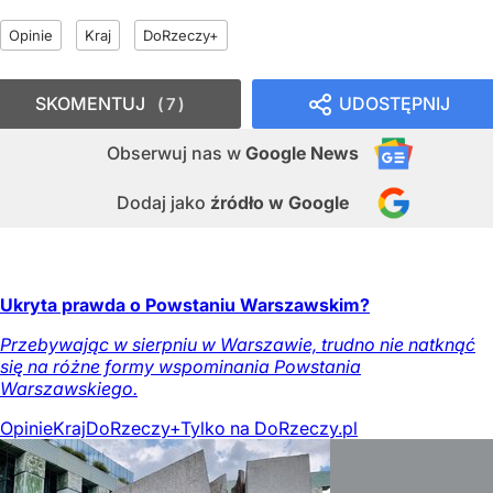
Opinie
Kraj
DoRzeczy+
SKOMENTUJ
UDOSTĘPNIJ
7
Obserwuj nas
w
Google News
Dodaj jako
źródło w Google
Ukryta prawda o Powstaniu Warszawskim?
Przebywając w sierpniu w Warszawie, trudno nie natknąć
się na różne formy wspominania Powstania
Warszawskiego.
Opinie
Kraj
DoRzeczy+
Tylko na DoRzeczy.pl