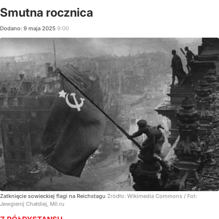
Smutna rocznica
Dodano:
9
maja
2025
9:00
Zatknięcie sowieckiej flagi na Reichstagu
Źródło:
Wikimedia Commons
/
Fot:
Jewgienij Chałdiej, Mil.ru