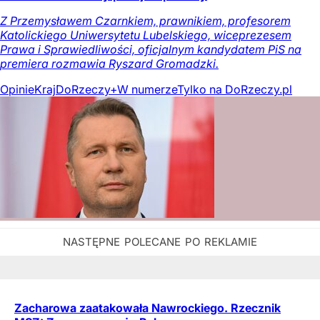
Z Przemysławem Czarnkiem, prawnikiem, profesorem
Katolickiego Uniwersytetu Lubelskiego, wiceprezesem
Prawa i Sprawiedliwości, oficjalnym kandydatem PiS na
premiera rozmawia Ryszard Gromadzki.
Opinie
Kraj
DoRzeczy+
W numerze
Tylko na DoRzeczy.pl
Zacharowa zaatakowała Nawrockiego. Rzecznik