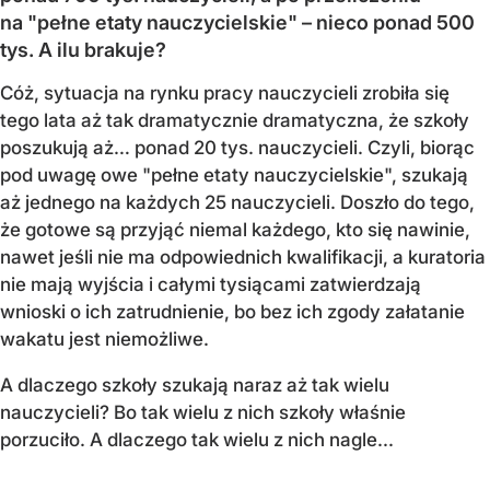
na "pełne etaty nauczycielskie" – nieco ponad 500
tys. A ilu brakuje?
Cóż, sytuacja na rynku pracy nauczycieli zrobiła się
tego lata aż tak dramatycznie dramatyczna, że szkoły
poszukują aż… ponad 20 tys. nauczycieli. Czyli, biorąc
pod uwagę owe "pełne etaty nauczycielskie", szukają
aż jednego na każdych 25 nauczycieli. Doszło do tego,
że gotowe są przyjąć niemal każdego, kto się nawinie,
nawet jeśli nie ma odpowiednich kwalifikacji, a kuratoria
nie mają wyjścia i całymi tysiącami zatwierdzają
wnioski o ich zatrudnienie, bo bez ich zgody załatanie
wakatu jest niemożliwe.
A dlaczego szkoły szukają naraz aż tak wielu
nauczycieli? Bo tak wielu z nich szkoły właśnie
porzuciło. A dlaczego tak wielu z nich nagle...