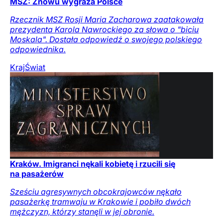
MSZ: Znowu wygraża Polsce
Rzecznik MSZ Rosji Maria Zacharowa zaatakowała
prezydenta Karola Nawrockiego za słowa o "biciu
Moskala". Dostała odpowiedź o swojego polskiego
odpowiednika.
Kraj
Świat
Kraków. Imigranci nękali kobietę i rzucili się
na pasażerów
Sześciu agresywnych obcokrajowców nękało
pasażerkę tramwaju w Krakowie i pobiło dwóch
mężczyzn, którzy stanęli w jej obronie.