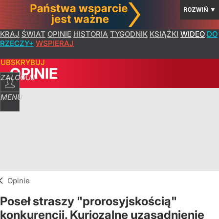
ROZWIŃ
▼
KRAJ
ŚWIAT
OPINIE
HISTORIA
TYGODNIK
KSIĄŻKI
WIDEO
DO
RZECZY+
WSPIERAJ
SUBSKRYBUJ
OPINIE
ZALOGUJ
MENU
Opinie
Poseł straszy "prorosyjskością"
konkurencji. Kuriozalne uzasadnienie