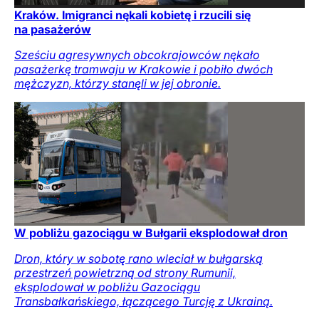
Kraków. Imigranci nękali kobietę i rzucili się
na pasażerów
Sześciu agresywnych obcokrajowców nękało
pasażerkę tramwaju w Krakowie i pobiło dwóch
mężczyzn, którzy stanęli w jej obronie.
W pobliżu gazociągu w Bułgarii eksplodował dron
Dron, który w sobotę rano wleciał w bułgarską
przestrzeń powietrzną od strony Rumunii,
eksplodował w pobliżu Gazociągu
Transbałkańskiego, łączącego Turcję z Ukrainą.