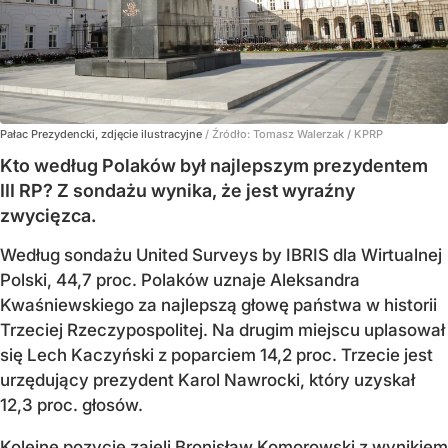
Pałac Prezydencki, zdjęcie ilustracyjne
/ Źródło:
Tomasz Walerzak / KPRP
Kto według Polaków był najlepszym prezydentem
III RP? Z sondażu wynika, że jest wyraźny
zwycięzca.
Według sondażu United Surveys by IBRIS dla Wirtualnej
Polski, 44,7 proc. Polaków uznaje Aleksandra
Kwaśniewskiego za najlepszą głowę państwa w historii
Trzeciej Rzeczypospolitej. Na drugim miejscu uplasował
się Lech Kaczyński z poparciem 14,2 proc. Trzecie jest
urzędujący prezydent Karol Nawrocki, który uzyskał
12,3 proc. głosów.
Kolejne pozycje zajęli Bronisław Komorowski z wynikiem