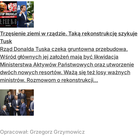
Trzęsienie ziemi w rządzie. Taką rekonstrukcję szykuje
Tusk
Rząd Donalda Tuska czeka gruntowna przebudowa.
Wśród głównych jej założeń mają być likwidacja
Ministerstwa Aktywów Państwowych oraz utworzenie
dwóch nowych resortów. Ważą się też losy ważnych
ministrów. Rozmowom o rekonstrukcji...
Opracował:
Grzegorz Grzymowicz