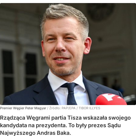
Premier Węgier Peter Magyar
/ Źródło:
PAP/EPA
/
TIBOR ILLYES
Rządząca Węgrami partia Tisza wskazała swojego
kandydata na prezydenta. To były prezes Sądu
Najwyższego Andras Baka.