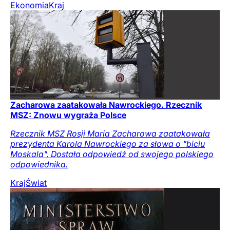
Ekonomia
Kraj
Zacharowa zaatakowała Nawrockiego. Rzecznik
MSZ: Znowu wygraża Polsce
Rzecznik MSZ Rosji Maria Zacharowa zaatakowała
prezydenta Karola Nawrockiego za słowa o "biciu
Moskala". Dostała odpowiedź od swojego polskiego
odpowiednika.
Kraj
Świat