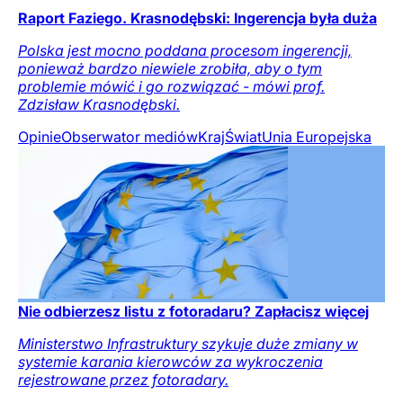
Raport Faziego. Krasnodębski: Ingerencja była duża
Polska jest mocno poddana procesom ingerencji,
ponieważ bardzo niewiele zrobiła, aby o tym
problemie mówić i go rozwiązać - mówi prof.
Zdzisław Krasnodębski.
Opinie
Obserwator mediów
Kraj
Świat
Unia Europejska
Nie odbierzesz listu z fotoradaru? Zapłacisz więcej
Ministerstwo Infrastruktury szykuje duże zmiany w
systemie karania kierowców za wykroczenia
rejestrowane przez fotoradary.