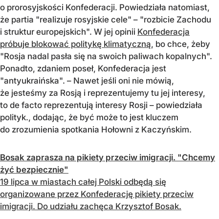
o prorosyjskości Konfederacji. Powiedziała natomiast,
że partia "realizuje rosyjskie cele" – "rozbicie Zachodu
i struktur europejskich". W jej opinii
Konfederacja
próbuje blokować politykę klimatyczną
, bo chce, żeby
"Rosja nadal pasła się na swoich paliwach kopalnych".
Ponadto, zdaniem poseł, Konfederacja jest
"antyukraińska". – Nawet jeśli oni nie mówią,
że jesteśmy za Rosją i reprezentujemy tu jej interesy,
to de facto reprezentują interesy Rosji – powiedziała
polityk., dodając, że być może to jest kluczem
do zrozumienia spotkania Hołowni z Kaczyńskim.
Bosak zaprasza na pikiety przeciw imigracji. "Chcemy
żyć bezpiecznie"
19 lipca w miastach całej Polski odbędą się
organizowane przez Konfederację pikiety przeciw
imigracji. Do udziału zachęca Krzysztof Bosak.