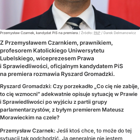
Przemysław Czarnek, kandydat PiS na premiera
/ Źródło:
PAP
/
Darek Delmanowicz
Z Przemysławem Czarnkiem, prawnikiem,
profesorem Katolickiego Uniwersytetu
Lubelskiego, wiceprezesem Prawa
i Sprawiedliwości, oficjalnym kandydatem PiS
na premiera rozmawia Ryszard Gromadzki.
Ryszard Gromadzki: Czy porzekadło „Co cię nie zabije,
to cię wzmocni” adekwatnie opisuje sytuację w Prawie
i Sprawiedliwości po wyjściu z partii grupy
parlamentarzystów, z byłym premierem Mateusz
Morawieckim na czele?
Przemysław Czarnek:
Jeśli ktoś chce, to może do tej
sytuacji tak podchodzić. Ja generalnie nie jestem