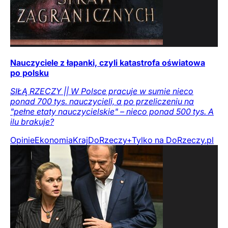
Nauczyciele z łapanki, czyli katastrofa oświatowa
po polsku
SIŁĄ RZECZY || W Polsce pracuje w sumie nieco
ponad 700 tys. nauczycieli, a po przeliczeniu na
"pełne etaty nauczycielskie" – nieco ponad 500 tys. A
ilu brakuje?
Opinie
Ekonomia
Kraj
DoRzeczy+
Tylko na DoRzeczy.pl