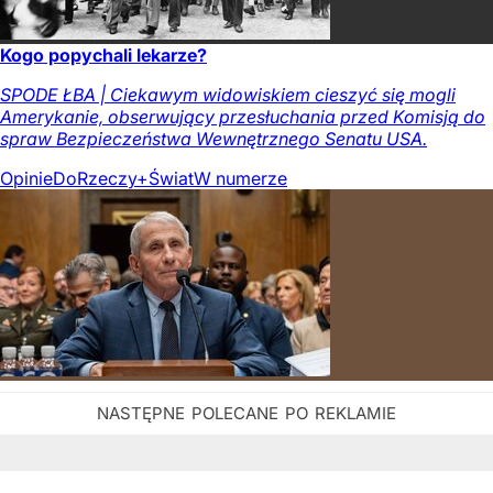
Kogo popychali lekarze?
SPODE ŁBA | Ciekawym widowiskiem cieszyć się mogli
Amerykanie, obserwujący przesłuchania przed Komisją do
spraw Bezpieczeństwa Wewnętrznego Senatu USA.
Opinie
DoRzeczy+
Świat
W numerze