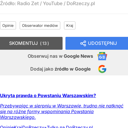
Źródło:
Radio Zet
/
YouTube / DoRzeczy.pl
Opinie
Obserwator mediów
Kraj
SKOMENTUJ
UDOSTĘPNIJ
13
Obserwuj nas
w
Google News
Dodaj jako
źródło w Google
Ukryta prawda o Powstaniu Warszawskim?
Przebywając w sierpniu w Warszawie, trudno nie natknąć
się na różne formy wspominania Powstania
Warszawskiego.
Opinie
Kraj
DoRzeczy+
Tylko na DoRzeczy.pl