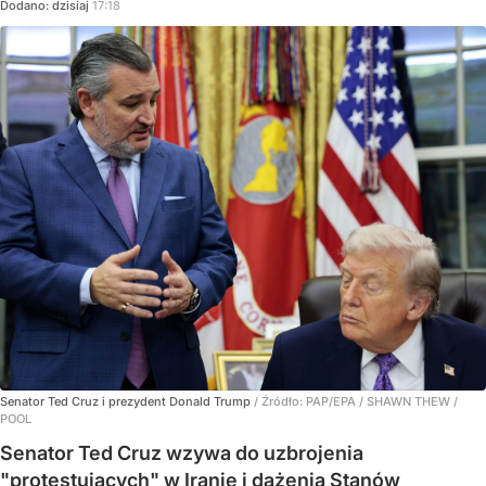
Dodano:
dzisiaj
17:18
Senator Ted Cruz i prezydent Donald Trump
/ Źródło:
PAP/EPA
/
SHAWN THEW /
POOL
Senator Ted Cruz wzywa do uzbrojenia
"protestujących" w Iranie i dążenia Stanów