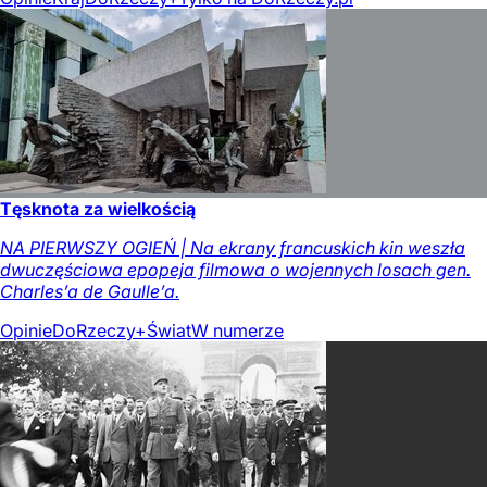
Tęsknota za wielkością
NA PIERWSZY OGIEŃ | Na ekrany francuskich kin weszła
dwuczęściowa epopeja filmowa o wojennych losach gen.
Charles’a de Gaulle’a.
Opinie
DoRzeczy+
Świat
W numerze