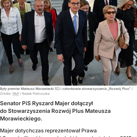
Były premier Mateusz Morawiecki (C) i członkowie stowarzyszenia „Rozwój Plus”
/
Źródło:
PAP
/
Radek Pietruszka
Senator PiS Ryszard Majer dołączył
do Stowarzyszenia Rozwój Plus Mateusza
Morawieckiego.
Majer dotychczas reprezentował Prawa