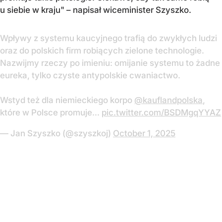
u siebie w kraju" – napisał wiceminister Szyszko.
Wpływy z systemu kaucyjnego trafią do zwykłych ludzi
oraz do polskich firm robiących zielone technologie.
Nazwijmy rzeczy po imieniu: omijanie systemu to żadne
eureka, tylko czyste antypolskie cwaniactwo.
Wstyd też dla niemieckiego korpo
@kauflandpolska
,
które w Polsce promuje…
pic.twitter.com/BSDMgqYYAZ
— Jan Szyszko (@szyszkoj)
October 1, 2025