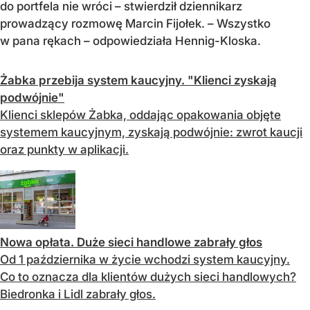
do portfela nie wróci – stwierdził dziennikarz
prowadzący rozmowę Marcin Fijołek. – Wszystko
w pana rękach – odpowiedziała Hennig-Kloska.
Żabka przebija system kaucyjny. "Klienci zyskają
podwójnie"
Klienci sklepów Żabka, oddając opakowania objęte
systemem kaucyjnym, zyskają podwójnie: zwrot kaucji
oraz punkty w aplikacji.
Nowa opłata. Duże sieci handlowe zabrały głos
Od 1 października w życie wchodzi system kaucyjny.
Co to oznacza dla klientów dużych sieci handlowych?
Biedronka i Lidl zabrały głos.