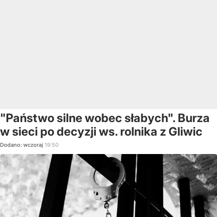
"Państwo silne wobec słabych". Burza
w sieci po decyzji ws. rolnika z Gliwic
Dodano:
wczoraj
19:50