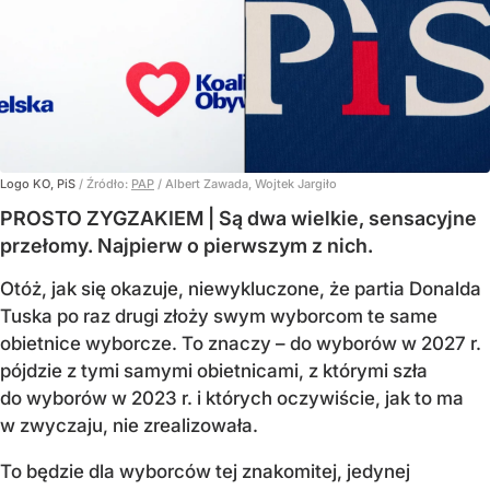
Logo KO, PiS
/ Źródło:
PAP
/
Albert Zawada, Wojtek Jargiło
PROSTO ZYGZAKIEM | Są dwa wielkie, sensacyjne
przełomy. Najpierw o pierwszym z nich.
Otóż, jak się okazuje, niewykluczone, że partia Donalda
Tuska po raz drugi złoży swym wyborcom te same
obietnice wyborcze. To znaczy – do wyborów w 2027 r.
pójdzie z tymi samymi obietnicami, z którymi szła
do wyborów w 2023 r. i których oczywiście, jak to ma
w zwyczaju, nie zrealizowała.
To będzie dla wyborców tej znakomitej, jedynej