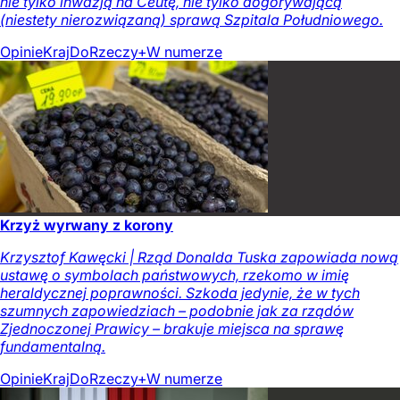
nie tylko inwazją na Ceutę, nie tylko dogorywającą
(niestety nierozwiązaną) sprawą Szpitala Południowego.
Opinie
Kraj
DoRzeczy+
W numerze
Krzyż wyrwany z korony
Krzysztof Kawęcki | Rząd Donalda Tuska zapowiada nową
ustawę o symbolach państwowych, rzekomo w imię
heraldycznej poprawności. Szkoda jedynie, że w tych
szumnych zapowiedziach – podobnie jak za rządów
Zjednoczonej Prawicy – brakuje miejsca na sprawę
fundamentalną.
Opinie
Kraj
DoRzeczy+
W numerze