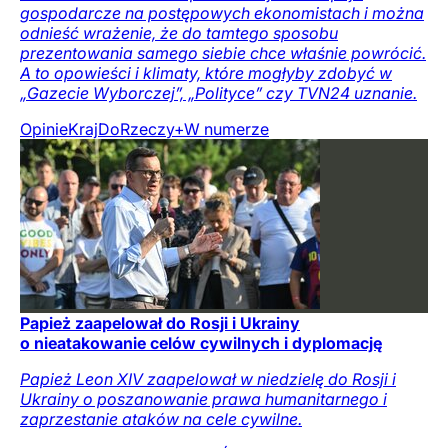
gospodarcze na postępowych ekonomistach i można
odnieść wrażenie, że do tamtego sposobu
prezentowania samego siebie chce właśnie powrócić.
A to opowieści i klimaty, które mogłyby zdobyć w
„Gazecie Wyborczej”, „Polityce” czy TVN24 uznanie.
Opinie
Kraj
DoRzeczy+
W numerze
Papież zaapelował do Rosji i Ukrainy
o nieatakowanie celów cywilnych i dyplomację
Papież Leon XIV zaapelował w niedzielę do Rosji i
Ukrainy o poszanowanie prawa humanitarnego i
zaprzestanie ataków na cele cywilne.