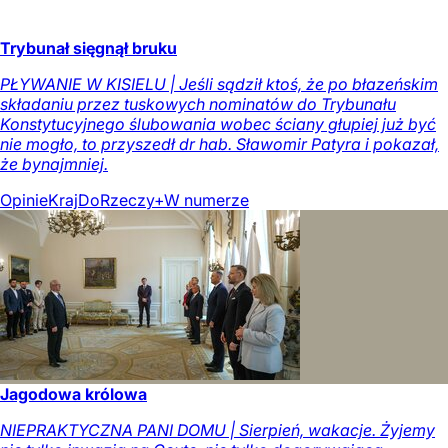
Trybunał sięgnął bruku
PŁYWANIE W KISIELU | Jeśli sądził ktoś, że po błazeńskim
składaniu przez tuskowych nominatów do Trybunału
Konstytucyjnego ślubowania wobec ściany głupiej już być
nie mogło, to przyszedł dr hab. Sławomir Patyra i pokazał,
że bynajmniej.
Opinie
Kraj
DoRzeczy+
W numerze
Jagodowa królowa
NIEPRAKTYCZNA PANI DOMU | Sierpień, wakacje. Żyjemy