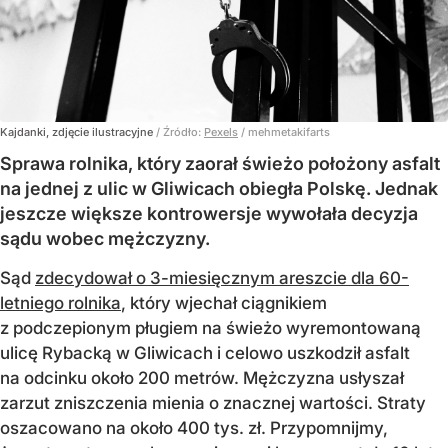
Kajdanki, zdjęcie ilustracyjne
/ Źródło:
Pexels
/
mehmetakifarts
Sprawa rolnika, który zaorał świeżo położony asfalt
na jednej z ulic w Gliwicach obiegła Polskę. Jednak
jeszcze większe kontrowersje wywołała decyzja
sądu wobec mężczyzny.
Sąd
zdecydował o 3-miesięcznym areszcie dla 60-
letniego rolnika
, który wjechał ciągnikiem
z podczepionym pługiem na świeżo wyremontowaną
ulicę Rybacką w Gliwicach i celowo uszkodził asfalt
na odcinku około 200 metrów. Mężczyzna usłyszał
zarzut zniszczenia mienia o znacznej wartości. Straty
oszacowano na około 400 tys. zł. Przypomnijmy,