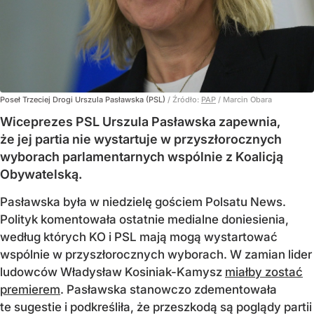
Poseł Trzeciej Drogi Urszula Pasławska (PSL)
/ Źródło:
PAP
/
Marcin Obara
Wiceprezes PSL Urszula Pasławska zapewnia,
że jej partia nie wystartuje w przyszłorocznych
wyborach parlamentarnych wspólnie z Koalicją
Obywatelską.
Pasławska była w niedzielę gościem Polsatu News.
Polityk komentowała ostatnie medialne doniesienia,
według których KO i PSL mają mogą wystartować
wspólnie w przyszłorocznych wyborach. W zamian lider
ludowców Władysław Kosiniak-Kamysz
miałby zostać
premierem
. Pasławska stanowczo zdementowała
te sugestie i podkreśliła, że przeszkodą są poglądy partii