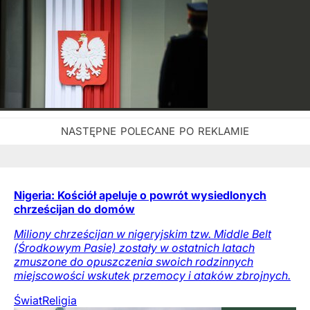
Nigeria: Kościół apeluje o powrót wysiedlonych
chrześcijan do domów
Miliony chrześcijan w nigeryjskim tzw. Middle Belt
(Środkowym Pasie) zostały w ostatnich latach
zmuszone do opuszczenia swoich rodzinnych
miejscowości wskutek przemocy i ataków zbrojnych.
Świat
Religia