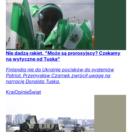
Nie dadzą rakiet. "Może są prorosyjscy? Czekamy
na wytyczne od Tuska"
Finlandia nie da Ukrainie pocisków do systemów
Patriot. Przemysław Czarnek zwrócił uwagę na
narrację Donalda Tuska.
Kraj
Opinie
Świat