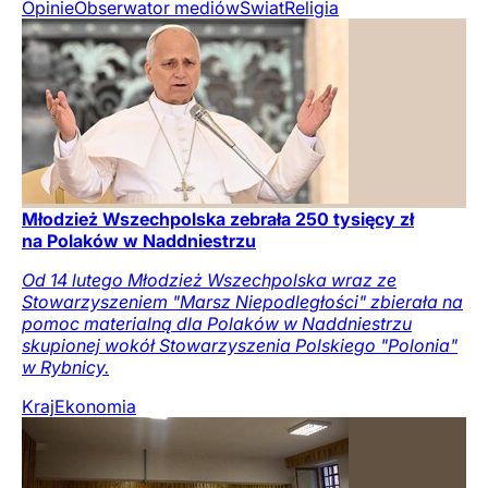
Opinie
Obserwator mediów
Świat
Religia
Młodzież Wszechpolska zebrała 250 tysięcy zł
na Polaków w Naddniestrzu
Od 14 lutego Młodzież Wszechpolska wraz ze
Stowarzyszeniem "Marsz Niepodległości" zbierała na
pomoc materialną dla Polaków w Naddniestrzu
skupionej wokół Stowarzyszenia Polskiego "Polonia"
w Rybnicy.
Kraj
Ekonomia