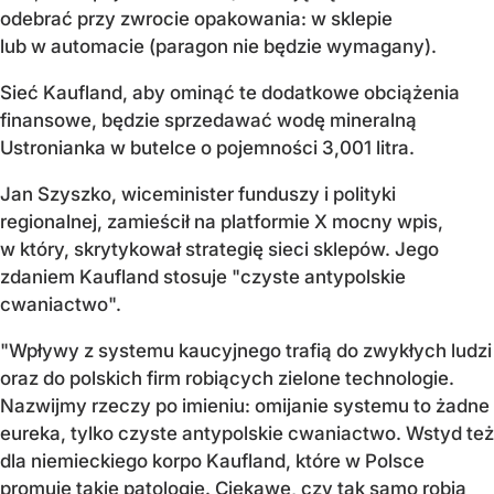
odebrać przy zwrocie opakowania: w sklepie
lub w automacie (paragon nie będzie wymagany).
Sieć Kaufland, aby ominąć te dodatkowe obciążenia
finansowe, będzie sprzedawać wodę mineralną
Ustronianka w butelce o pojemności 3,001 litra.
Jan Szyszko, wiceminister funduszy i polityki
regionalnej, zamieścił na platformie X mocny wpis,
w który, skrytykował strategię sieci sklepów. Jego
zdaniem Kaufland stosuje "czyste antypolskie
cwaniactwo".
"Wpływy z systemu kaucyjnego trafią do zwykłych ludzi
oraz do polskich firm robiących zielone technologie.
Nazwijmy rzeczy po imieniu: omijanie systemu to żadne
eureka, tylko czyste antypolskie cwaniactwo. Wstyd też
dla niemieckiego korpo Kaufland, które w Polsce
promuje takie patologie. Ciekawe, czy tak samo robią