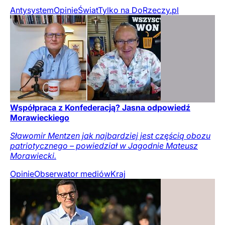
Antysystem
Opinie
Świat
Tylko na DoRzeczy.pl
Współpraca z Konfederacją? Jasna odpowiedź
Morawieckiego
Sławomir Mentzen jak najbardziej jest częścią obozu
patriotycznego – powiedział w Jagodnie Mateusz
Morawiecki.
Opinie
Obserwator mediów
Kraj