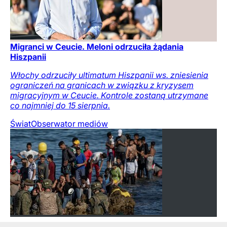
Migranci w Ceucie. Meloni odrzuciła żądania
Hiszpanii
Włochy odrzuciły ultimatum Hiszpanii ws. zniesienia
ograniczeń na granicach w związku z kryzysem
migracyjnym w Ceucie. Kontrole zostaną utrzymane
co najmniej do 15 sierpnia.
Świat
Obserwator mediów