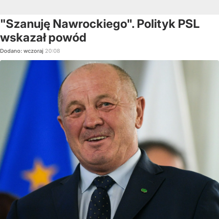
"Szanuję Nawrockiego". Polityk PSL
wskazał powód
Dodano:
wczoraj
20:08