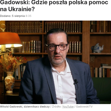
Gadowski: Gdzie poszła polska pomoc
na Ukrainie?
Dodano:
5
sierpnia
8:35
Witold Gadowski, dziennikarz śledczy
/ Źródło:
YouTube
/
GadowskiTV