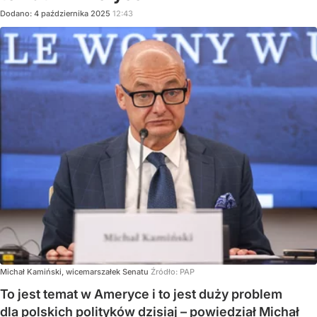
Dodano:
4
października
2025
12:43
Michał Kamiński, wicemarszałek Senatu
Źródło:
PAP
To jest temat w Ameryce i to jest duży problem
dla polskich polityków dzisiaj – powiedział Michał