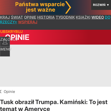
ROZWIŃ
▼
KRAJ
ŚWIAT
OPINIE
HISTORIA
TYGODNIK
KSIĄŻKI
WIDEO
DO
RZECZY+
WSPIERAJ
SUBSKRYBUJ
OPINIE
ZALOGUJ
MENU
Opinie
Tusk obraził Trumpa. Kamiński: To jest
temat w Ameryce