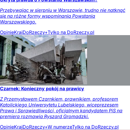
Przebywając w sierpniu w Warszawie, trudno nie natknąć
się na różne formy wspominania Powstania
Warszawskiego.
Opinie
Kraj
DoRzeczy+
Tylko na DoRzeczy.pl
Czarnek: Konieczny pokój na prawicy
Z Przemysławem Czarnkiem, prawnikiem, profesorem
Katolickiego Uniwersytetu Lubelskiego, wiceprezesem
Prawa i Sprawiedliwości, oficjalnym kandydatem PiS na
premiera rozmawia Ryszard Gromadzki.
Opinie
Kraj
DoRzeczy+
W numerze
Tylko na DoRzeczy.pl