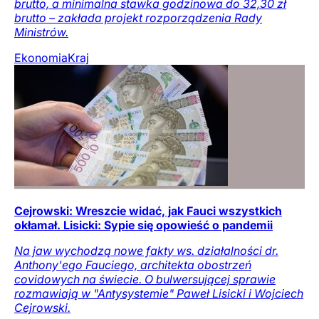
brutto, a minimalna stawka godzinowa do 32,30 zł
brutto – zakłada projekt rozporządzenia Rady
Ministrów.
Ekonomia
Kraj
Cejrowski: Wreszcie widać, jak Fauci wszystkich
okłamał. Lisicki: Sypie się opowieść o pandemii
Na jaw wychodzą nowe fakty ws. działalności dr.
Anthony'ego Fauciego, architekta obostrzeń
covidowych na świecie. O bulwersującej sprawie
rozmawiają w "Antysystemie" Paweł Lisicki i Wojciech
Cejrowski.