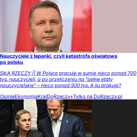
Nauczyciele z łapanki, czyli katastrofa oświatowa
po polsku
SIŁĄ RZECZY || W Polsce pracuje w sumie nieco ponad 700
tys. nauczycieli, a po przeliczeniu na "pełne etaty
nauczycielskie" – nieco ponad 500 tys. A ilu brakuje?
Opinie
Ekonomia
Kraj
DoRzeczy+
Tylko na DoRzeczy.pl