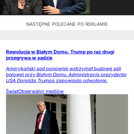
Rewolucja w Białym Domu. Trump po raz drugi
przegrywa w sądzie
Amerykański sąd ponownie wstrzymał budowę sali
balowej przy Białym Domu. Administracja prezydenta
USA Donalda Trumpa zapowiada odwołanie.
Świat
Obserwator mediów