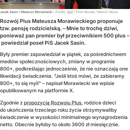
Jacek Sasin / Mateusz Morawiecki
/ Źródło:
PAP
/
Piotr Nowak / Marcin Obara
Rozwój Plus Mateusza Morawieckiego proponuje
tzw. pensję rodzicielską. – Mnie to trochę dziwi,
ponieważ pan premier był przeciwnikiem 500 plus –
powiedział poseł PiS Jacek Sasin.
Były premier zapowiedział w piątek, za pośrednictwem
mediów społecznościowych, zmiany w programie
800+, podkreślając jednocześnie, że nie oznaczają one
likwidacji świadczenia. "Jeśli ktoś mówi, że zabieramy
800+, to się myli" – napisał Morawiecki we wpisie
opublikowanym na platformie X.
Zgodnie z
propozycją Rozwoju Plus
, rodzice dzieci
do ukończenia trzeciego roku życia otrzymywaliby
świadczenie w wysokości minimalnego wynagrodzenia
netto. Obecnie byłoby to około 3600 zł miesięcznie.