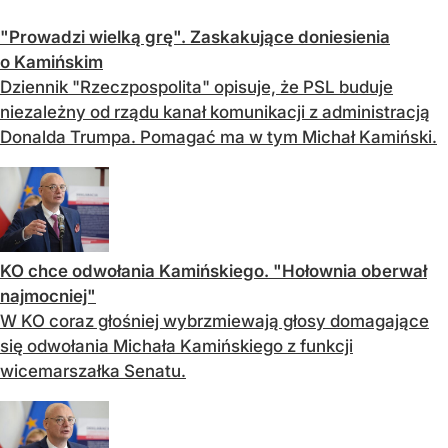
"Prowadzi wielką grę". Zaskakujące doniesienia
o Kamińskim
Dziennik "Rzeczpospolita" opisuje, że PSL buduje
niezależny od rządu kanał komunikacji z administracją
Donalda Trumpa. Pomagać ma w tym Michał Kamiński.
KO chce odwołania Kamińskiego. "Hołownia oberwał
najmocniej"
W KO coraz głośniej wybrzmiewają głosy domagające
się odwołania Michała Kamińskiego z funkcji
wicemarszałka Senatu.