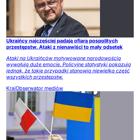
Ukraińcy najczęściej padają ofiarą pospolitych
przestępstw. Ataki z nienawiści to mały odsetek
Ataki na Ukraińców motywowane narodowością
wywołują duże emocje. Policyjne statystyki pokazują
jednak, że takie przypadki stanowią niewielką część
wszystkich przestępstw.
Kraj
Obserwator mediów