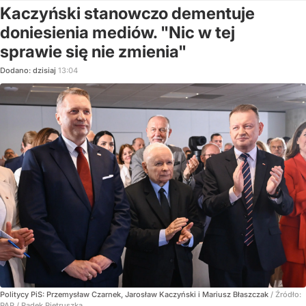
Kaczyński stanowczo dementuje
doniesienia mediów. "Nic w tej
sprawie się nie zmienia"
Dodano:
dzisiaj
13:04
Politycy PiS: Przemysław Czarnek, Jarosław Kaczyński i Mariusz Błaszczak
/ Źródło:
PAP
/
Radek Pietruszka