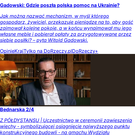
Gadowski: Gdzie poszła polska pomoc na Ukrainie?
Jak można nazwać mechanizm, w myśl którego
gospodarz, żywiciel, przekazuje pieniądze na to, aby gość
zajmował kolejne pokoje, a w końcu wynajmował mu jego
własne meble i pobierał opłaty za przygotowywane przez
siebie posiłki? – pyta Witold Gadowski.
Opinie
Kraj
Tylko na DoRzeczy.pl
DoRzeczy+
Bednarska 2/4
Z PÓŁDYSTANSU | Uczestnictwo w ceremonii zawieszenia
wiechy - symbolizującej osiągnięcie najwyższego punktu
konstrukcyjnego budowli - na gmachu Wydziału