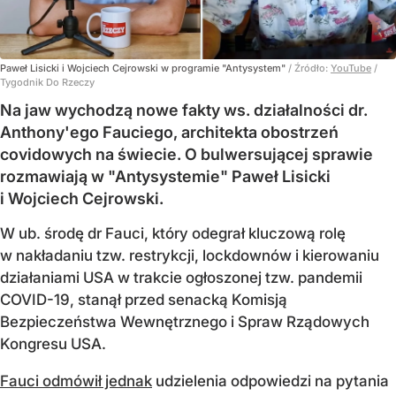
Paweł Lisicki i Wojciech Cejrowski w programie "Antysystem"
/ Źródło:
YouTube
/
Tygodnik Do Rzeczy
Na jaw wychodzą nowe fakty ws. działalności dr.
Anthony'ego Fauciego, architekta obostrzeń
covidowych na świecie. O bulwersującej sprawie
rozmawiają w "Antysystemie" Paweł Lisicki
i Wojciech Cejrowski.
W ub. środę dr Fauci, który odegrał kluczową rolę
w nakładaniu tzw. restrykcji, lockdownów i kierowaniu
działaniami USA w trakcie ogłoszonej tzw. pandemii
COVID-19, stanął przed senacką Komisją
Bezpieczeństwa Wewnętrznego i Spraw Rządowych
Kongresu USA.
Fauci odmówił jednak
udzielenia odpowiedzi na pytania