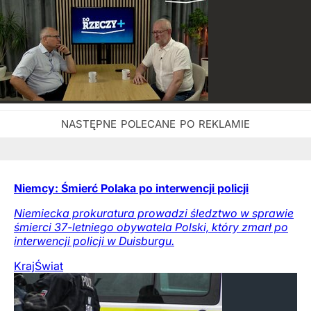
Niemcy: Śmierć Polaka po interwencji policji
Niemiecka prokuratura prowadzi śledztwo w sprawie
śmierci 37-letniego obywatela Polski, który zmarł po
interwencji policji w Duisburgu.
Kraj
Świat