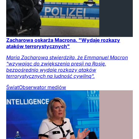
Zacharowa oskarża Macrona. "Wydaje rozkazy
ataków terrorystycznych"
Maria Zacharowa stwierdziła, że Emmanuel Macron
"wzywając do zwiększenia presji na Rosję,
bezpośrednio wydaje rozkazy ataków
terrorystycznych na ludność cywilną".
Świat
Obserwator mediów