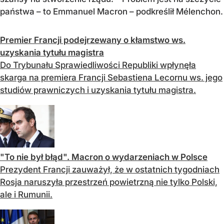
państwa – to Emmanuel Macron – podkreślił Mélenchon.
Premier Francji podejrzewany o kłamstwo ws.
uzyskania tytułu magistra
Do Trybunału Sprawiedliwości Republiki wpłynęła
skarga na premiera Francji Sebastiena Lecornu ws. jego
studiów prawniczych i uzyskania tytułu magistra.
"To nie był błąd". Macron o wydarzeniach w Polsce
Prezydent Francji zauważył, że w ostatnich tygodniach
Rosja naruszyła przestrzeń powietrzną nie tylko Polski,
ale i Rumunii.