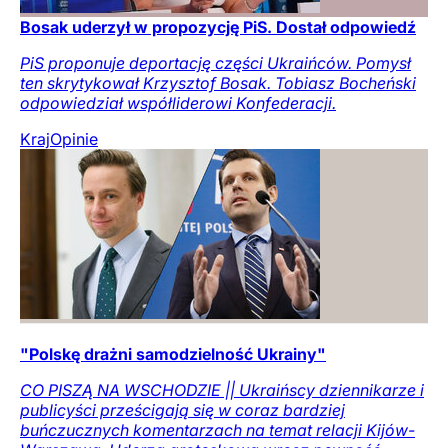
Bosak uderzył w propozycję PiS. Dostał odpowiedź
PiS proponuje deportację części Ukraińców. Pomysł
ten skrytykował Krzysztof Bosak. Tobiasz Bocheński
odpowiedział współliderowi Konfederacji.
Kraj
Opinie
"Polskę drażni samodzielność Ukrainy"
CO PISZĄ NA WSCHODZIE || Ukraińscy dziennikarze i
publicyści prześcigają się w coraz bardziej
buńczucznych komentarzach na temat relacji Kijów-