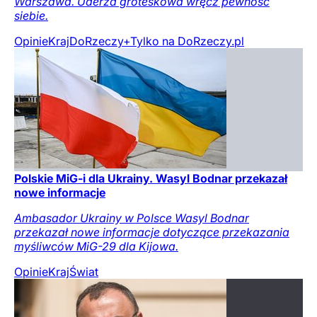
Warszawa. Uderza groteskowa wręcz pewność
siebie.
Opinie
Kraj
DoRzeczy+
Tylko na DoRzeczy.pl
Polskie MiG-i dla Ukrainy. Wasyl Bodnar przekazał
nowe informacje
Ambasador Ukrainy w Polsce Wasyl Bodnar
przekazał nowe informacje dotyczące przekazania
myśliwców MiG-29 dla Kijowa.
Opinie
Kraj
Świat