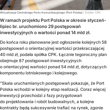
Wizualizacja Centralnego Portu Komunikacyjnego (Port Polska)
/ Źródło:
CPK
W ramach projektu Port Polska w okresie styczeń-
lipiec br. uruchomiono 29 postępowań
inwestycyjnych o wartości ponad 14 mld zł.
Do końca roku planowane jest ogłoszenie kolejnych 58
postępowań o orientacyjnej wartości przekraczającej
40 mld zł, podała spółka CPK. Łącznie tegoroczny plan
obejmuje 87 postępowań inwestycyjnych
o orientacyjnej wartości ponad 54 mld zł, dotyczących
komponentu lotniskowego i kolejowego.
"Skala uruchamianych postępowań pokazuje, że Port
Polska wchodzi w kolejny etap realizacji. Coraz więcej
inwestycji przechodzi z fazy przygotowań
do projektowania i robót budowalnych, a kolejne
kontrakty będą sukcesywnie trafiać na rynek, zgonie