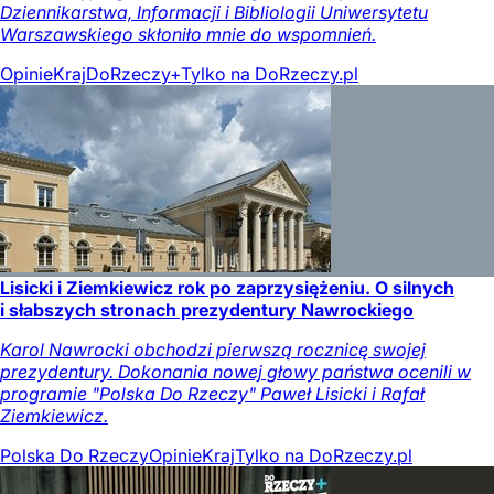
Dziennikarstwa, Informacji i Bibliologii Uniwersytetu
Warszawskiego skłoniło mnie do wspomnień.
Opinie
Kraj
DoRzeczy+
Tylko na DoRzeczy.pl
Lisicki i Ziemkiewicz rok po zaprzysiężeniu. O silnych
i słabszych stronach prezydentury Nawrockiego
Karol Nawrocki obchodzi pierwszą rocznicę swojej
prezydentury. Dokonania nowej głowy państwa ocenili w
programie "Polska Do Rzeczy" Paweł Lisicki i Rafał
Ziemkiewicz.
Polska Do Rzeczy
Opinie
Kraj
Tylko na DoRzeczy.pl