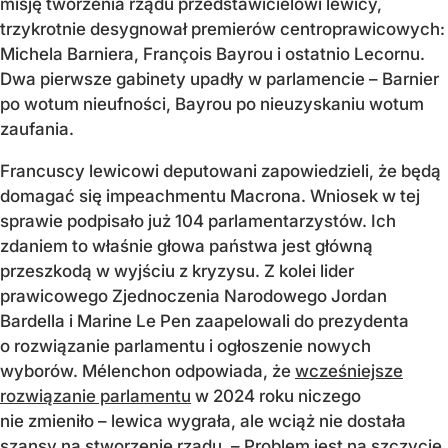
misję tworzenia rządu przedstawicielowi lewicy,
trzykrotnie desygnował premierów centroprawicowych:
Michela Barniera, François Bayrou i ostatnio Lecornu.
Dwa pierwsze gabinety upadły w parlamencie – Barnier
po wotum nieufności, Bayrou po nieuzyskaniu wotum
zaufania.
Francuscy lewicowi deputowani zapowiedzieli, że będą
domagać się impeachmentu Macrona. Wniosek w tej
sprawie podpisało już 104 parlamentarzystów. Ich
zdaniem to właśnie głowa państwa jest główną
przeszkodą w wyjściu z kryzysu. Z kolei lider
prawicowego Zjednoczenia Narodowego Jordan
Bardella i Marine Le Pen zaapelowali do prezydenta
o rozwiązanie parlamentu i ogłoszenie nowych
wyborów. Mélenchon odpowiada, że
wcześniejsze
rozwiązanie parlamentu
w 2024 roku niczego
nie zmieniło – lewica wygrała, ale wciąż nie dostała
szansy na stworzenie rządu. – Problem jest na szczycie