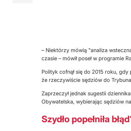
– Niektórzy mówią "analiza wsteczn
czasie – mówił poseł w programie Ra
Polityk cofnął się do 2015 roku, g
że rzeczywiście sędziów do Trybunał
Zaprzeczył jednak sugestii dziennik
Obywatelska, wybierając sędziów na 
Szydło popełniła błąd