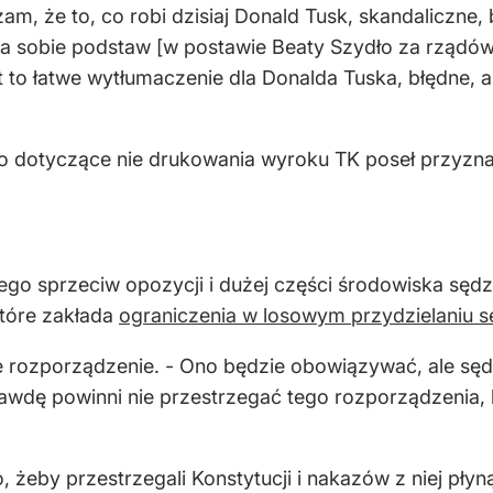
m, że to, co robi dzisiaj Donald Tusk, skandaliczne, 
a sobie podstaw [w postawie Beaty Szydło za rządów 
st to łatwe wytłumaczenie dla Donalda Tuska, błędne, a
 dotyczące nie drukowania wyroku TK poseł przyznał,
ego sprzeciw opozycji i dużej części środowiska sęd
tóre zakłada
ograniczenia w losowym przydzielaniu 
lne rozporządzenie. - Ono będzie obowiązywać, ale sę
rawdę powinni nie przestrzegać tego rozporządzenia, 
żeby przestrzegali Konstytucji i nakazów z niej pły