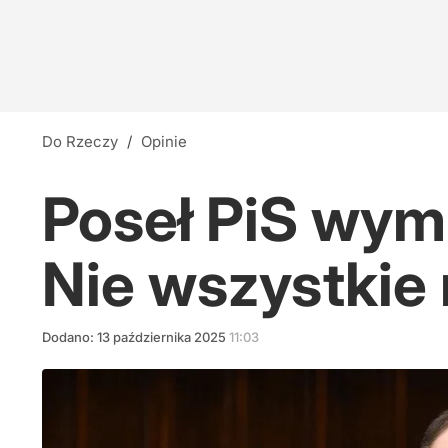
Do Rzeczy
/
Opinie
Poseł PiS wymi
Nie wszystkie
Dodano:
13
października
2025
11:03