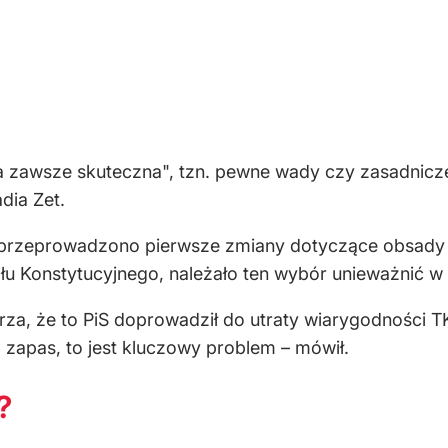
a zawsze skuteczna", tzn. pewne wady czy zasadnic
dia Zet.
dy przeprowadzono pierwsze zmiany dotyczące obsady
u Konstytucyjnego, należało ten wybór unieważnić w z
arza, że to PiS doprowadził do utraty wiarygodności T
zapas, to jest kluczowy problem – mówił.
?