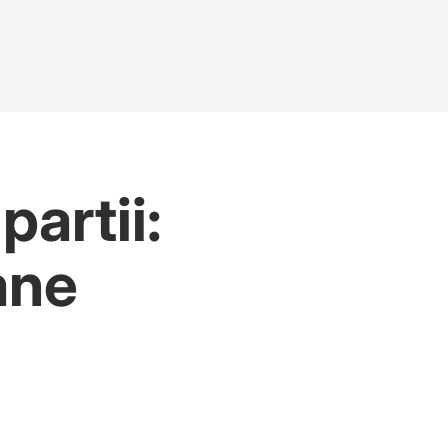
artii:
ane