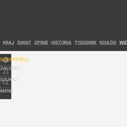
Udostępnij
9
Skomentuj
KRAJ
ŚWIAT
OPINIE
HISTORIA
TYGODNIK
KSIĄŻKI
WI
SUBSKRYBUJ
ZALOGUJ
SZUKAJ
MENU