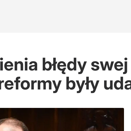
enia błędy swej p
 reformy były ud