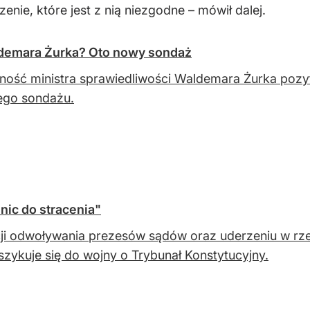
nie, które jest z nią niezgodne – mówił dalej.
ldemara Żurka? Oto nowy sondaż
lność ministra sprawiedliwości Waldemara Żurka pozy
ego sondażu.
nic do stracenia"
ji odwoływania prezesów sądów oraz uderzeniu w rz
szykuje się do wojny o Trybunał Konstytucyjny.