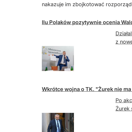
nakazuje im zbojkotować rozporządze
Ilu Polaków pozytywnie ocenia Wa
Działa
z now
Wkrótce wojna o TK. "Żurek nie ma 
Po akc
Żurek 