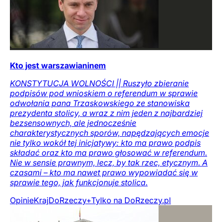
Kto jest warszawianinem
KONSTYTUCJA WOLNOŚCI || Ruszyło zbieranie
podpisów pod wnioskiem o referendum w sprawie
odwołania pana Trzaskowskiego ze stanowiska
prezydenta stolicy, a wraz z nim jeden z najbardziej
bezsensownych, ale jednocześnie
charakterystycznych sporów, napędzających emocje
nie tylko wokół tej inicjatywy: kto ma prawo podpis
składać oraz kto ma prawo głosować w referendum.
Nie w sensie prawnym, lecz, by tak rzec, etycznym. A
czasami – kto ma nawet prawo wypowiadać się w
sprawie tego, jak funkcjonuje stolica.
Opinie
Kraj
DoRzeczy+
Tylko na DoRzeczy.pl