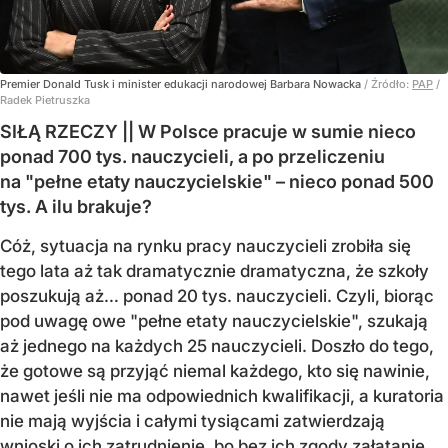
Premier Donald Tusk i minister edukacji narodowej Barbara Nowacka
/ Źródło:
PAP
/
Radek Pietruszka
SIŁĄ RZECZY || W Polsce pracuje w sumie nieco
ponad 700 tys. nauczycieli, a po przeliczeniu
na "pełne etaty nauczycielskie" – nieco ponad 500
tys. A ilu brakuje?
Cóż, sytuacja na rynku pracy nauczycieli zrobiła się
tego lata aż tak dramatycznie dramatyczna, że szkoły
poszukują aż… ponad 20 tys. nauczycieli. Czyli, biorąc
pod uwagę owe "pełne etaty nauczycielskie", szukają
aż jednego na każdych 25 nauczycieli. Doszło do tego,
że gotowe są przyjąć niemal każdego, kto się nawinie,
nawet jeśli nie ma odpowiednich kwalifikacji, a kuratoria
nie mają wyjścia i całymi tysiącami zatwierdzają
wnioski o ich zatrudnienie, bo bez ich zgody załatanie