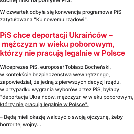
suchej nitki na pomyśle PiS.
W czwartek odbyła się konwencja programowa PiS
zatytułowana "Ku nowemu rządowi".
PiS chce deportacji Ukraińców –
mężczyzn w wieku poborowym,
którzy nie pracują legalnie w Polsce
Wiceprezes PiS, europoseł Tobiasz Bocheński,
w kontekście bezpieczeństwa wewnętrznego,
zapowiedział, że jedną z pierwszych decyzji rządu,
w przypadku wygrania wyborów przez PiS, byłaby
"deportacja Ukraińców, mężczyzn w wieku poborowym,
którzy nie pracują legalnie w Polsce".
– Będą mieli okazję walczyć o swoją ojczyznę, żeby
horror tej wojny...