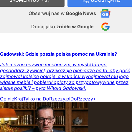
3
Obserwuj nas
w
Google News
Dodaj jako
źródło w Google
Gadowski: Gdzie poszła polska pomoc na Ukrainie?
Jak można nazwać mechanizm, w myśl którego
gospodarz, żywiciel, przekazuje pieniądze na to, aby gość
zajmował kolejne pokoje, a w końcu wynajmował mu jego
własne meble i pobierał opłaty za przygotowywane przez
siebie posiłki? – pyta Witold Gadowski.
Opinie
Kraj
Tylko na DoRzeczy.pl
DoRzeczy+