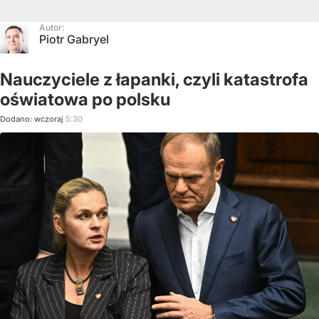
Autor:
Piotr Gabryel
Nauczyciele z łapanki, czyli katastrofa
oświatowa po polsku
Dodano:
wczoraj
5:30