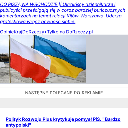
CO PISZĄ NA WSCHODZIE || Ukraińscy dziennikarze i
publicyści prześcigają się w coraz bardziej buńczucznych
komentarzach na temat relacji Kijów-Warszawa. Uderza
groteskowa wręcz pewność siebie.
Opinie
Kraj
DoRzeczy+
Tylko na DoRzeczy.pl
Polityk Rozwoju Plus krytykuje pomysł PiS. "Bardzo
antypolski"