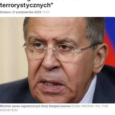
terrorystycznych"
Dodano:
21
października
2025
13:33
Minister spraw zagranicznych Rosji Siergiej Ławrow
Źródło:
PAP/EPA
/
fot. YURI
KOCHETKOV