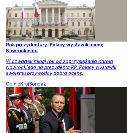
Rok prezydentury. Polacy wystawili ocenę
Nawrockiemu
W czwartek minął rok od zaprzysiężenia Karola
Nawrockiego na prezydenta RP. Polacy wystawili
swojemu przywódcy dobrą ocenę.
Opinie
Kraj
Sondaż