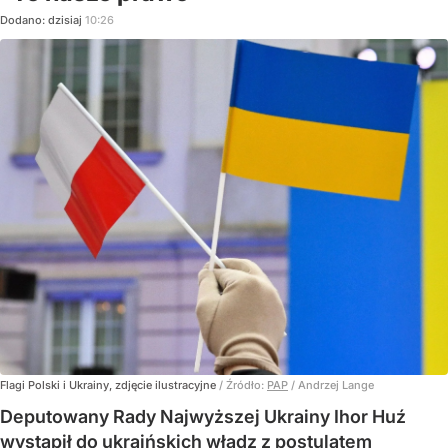
Dodano:
dzisiaj
10:26
Flagi Polski i Ukrainy, zdjęcie ilustracyjne
/ Źródło:
PAP
/
Andrzej Lange
Deputowany Rady Najwyższej Ukrainy Ihor Huź
wystąpił do ukraińskich władz z postulatem