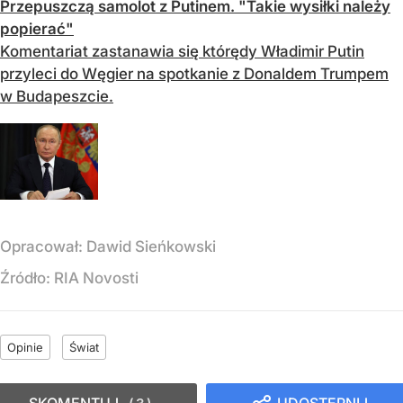
Przepuszczą samolot z Putinem. "Takie wysiłki należy
popierać"
Komentariat zastanawia się którędy Władimir Putin
przyleci do Węgier na spotkanie z Donaldem Trumpem
w Budapeszcie.
Opracował:
Dawid Sieńkowski
Źródło:
RIA Novosti
Opinie
Świat
SKOMENTUJ
UDOSTĘPNIJ