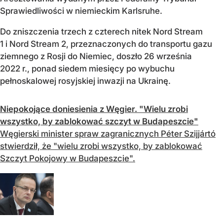
Sprawiedliwości w niemieckim Karlsruhe.
Do zniszczenia trzech z czterech nitek Nord Stream
1 i Nord Stream 2, przeznaczonych do transportu gazu
ziemnego z Rosji do Niemiec, doszło 26 września
2022 r., ponad siedem miesięcy po wybuchu
pełnoskalowej rosyjskiej inwazji na Ukrainę.
Niepokojące doniesienia z Węgier. "Wielu zrobi
wszystko, by zablokować szczyt w Budapeszcie"
Węgierski minister spraw zagranicznych Péter Szijjártó
stwierdził, że "wielu zrobi wszystko, by zablokować
Szczyt Pokojowy w Budapeszcie".