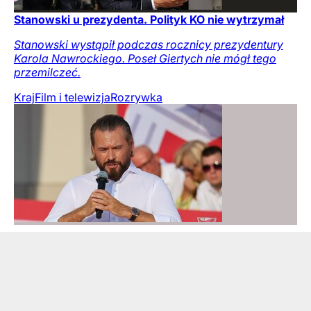
Stanowski u prezydenta. Polityk KO nie wytrzymał
Stanowski wystąpił podczas rocznicy prezydentury
Karola Nawrockiego. Poseł Giertych nie mógł tego
przemilczeć.
Kraj
Film i telewizja
Rozrywka