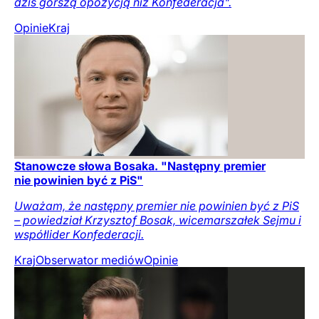
dziś gorszą opozycją niż Konfederacja".
Opinie
Kraj
Stanowcze słowa Bosaka. "Następny premier
nie powinien być z PiS"
Uważam, że następny premier nie powinien być z PiS
– powiedział Krzysztof Bosak, wicemarszałek Sejmu i
współlider Konfederacji.
Kraj
Obserwator mediów
Opinie