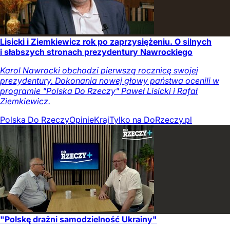
Lisicki i Ziemkiewicz rok po zaprzysiężeniu. O silnych
i słabszych stronach prezydentury Nawrockiego
Karol Nawrocki obchodzi pierwszą rocznicę swojej
prezydentury. Dokonania nowej głowy państwa ocenili w
programie "Polska Do Rzeczy" Paweł Lisicki i Rafał
Ziemkiewicz.
Polska Do Rzeczy
Opinie
Kraj
Tylko na DoRzeczy.pl
"Polskę drażni samodzielność Ukrainy"