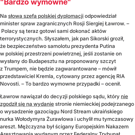
"Bardzo wymowne"
Na
słowa szefa polskiej dyplomacji
odpowiedział
minister spraw zagranicznych Rosji Siergiej Ławrow. –
Polacy są teraz gotowi sami dokonać aktów
terrorystycznych. Słyszałem, jak pan Sikorski groził,
że bezpieczeństwo samolotu prezydenta Putina
w polskiej przestrzeni powietrznej, jeśli zostanie on
wysłany do Budapesztu na proponowany szczyt
z Trumpem, nie będzie zagwarantowane – mówił
przedstawiciel Kremla, cytowany przez agencję RIA
Novosti. – To bardzo wymowne przypadki – ocenił.
Ławrow nawiązał do decyzji polskiego sądu, który
nie
zgodził się na wydanie
stronie niemieckiej podejrzanego
o wysadzenie gazociągu Nord Stream ukraińskiego
nurka Wołodymyra Żurawlowa i uchylił mu tymczasowy
areszt. Mężczyzna był ścigany Europejskim Nakazem
Aresztowania wydanym przez Federalny Trybunał