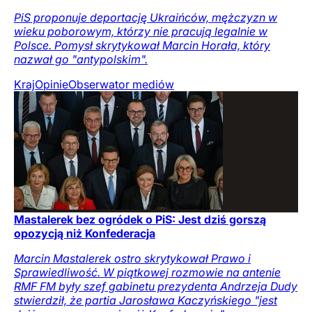
PiS proponuje deportację Ukraińców, mężczyzn w
wieku poborowym, którzy nie pracują legalnie w
Polsce. Pomysł skrytykował Marcin Horała, który
nazwał go "antypolskim".
Kraj
Opinie
Obserwator mediów
Mastalerek bez ogródek o PiS: Jest dziś gorszą
opozycją niż Konfederacja
Marcin Mastalerek ostro skrytykował Prawo i
Sprawiedliwość. W piątkowej rozmowie na antenie
RMF FM były szef gabinetu prezydenta Andrzeja Dudy
stwierdził, że partia Jarosława Kaczyńskiego "jest